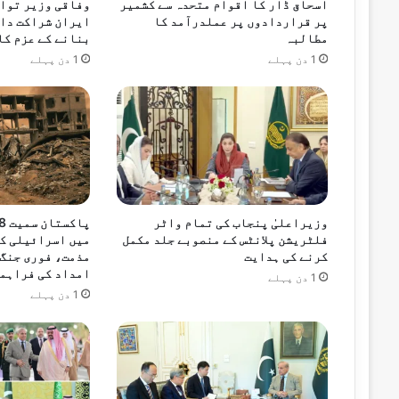
اسحاق ڈار کا اقوام متحدہ سے کشمیر
وفاقی وزیر توا
ں
پر قراردادوں پر عملدرآمد کا
ایران شراکت دا
گ
مطالبہ
بنانے کے عزم کا
ے
1 دن پہلے
1 دن پہلے
13 گھنٹے پہلے
وزیراعلیٰ پنجاب کی تمام واٹر
فلٹریشن پلانٹس کے منصوبے جلد مکمل
میں اسرائیلی ک
کرنے کی ہدایت
مذمت، فوری جنگ 
امداد کی فراہمی
1 دن پہلے
1 دن پہلے