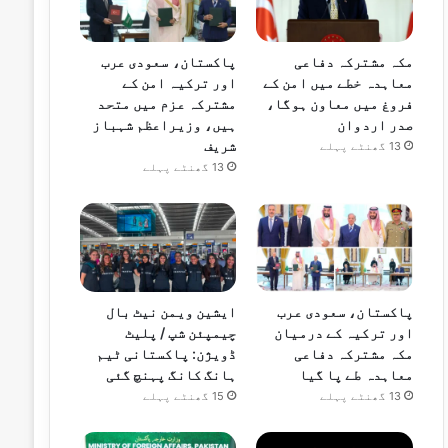
مکہ مشترکہ دفاعی
پاکستان، سعودی عرب
معاہدہ خطے میں امن کے
اور ترکیہ امن کے
فروغ میں معاون ہوگا،
مشترکہ عزم میں متحد
صدر اردوان
ہیں، وزیراعظم شہباز
شریف
13 گھنٹے پہلے
13 گھنٹے پہلے
پاکستان، سعودی عرب
ایشین ویمن نیٹ بال
اور ترکیہ کے درمیان
چیمپئن شپ / پلیٹ
مکہ مشترکہ دفاعی
ڈویژن: پاکستانی ٹیم
معاہدہ طے پا گیا
ہانگ کانگ پہنچ گئی
13 گھنٹے پہلے
15 گھنٹے پہلے