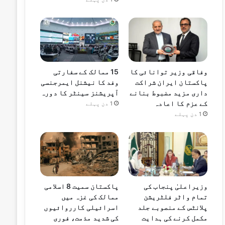
وفاقی وزیر توانائی کا
15 ممالک کے سفارتی
پاکستان ایران شراکت
وفد کا نیشنل ایمرجنسی
داری مزید مضبوط بنانے
آپریشنز سینٹر کا دورہ
کے عزم کا اعادہ
1 دن پہلے
1 دن پہلے
وزیراعلیٰ پنجاب کی
پاکستان سمیت 8 اسلامی
تمام واٹر فلٹریشن
ممالک کی غزہ میں
پلانٹس کے منصوبے جلد
اسرائیلی کارروائیوں
مکمل کرنے کی ہدایت
کی شدید مذمت، فوری