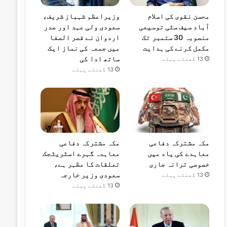
محسن نقوی کی اسلام
وزیراعظم شہباز شریف،
آباد سیف سٹی توسیعی
سعودی ولی عہد اور صدر
منصوبہ 30 ستمبر تک
اردوان نے قصر الصفا
مکمل کرنے کی ہدایت
میں جمعہ کی نماز ایک
ساتھ ادا کی
13 گھنٹے پہلے
13 گھنٹے پہلے
مکہ مشترکہ دفاعی
مکہ مشترکہ دفاعی
معاہدے کی یاد میں
معاہدہ گہرے اسٹریٹجک
خصوصی ترانہ جاری
تعلقات کا مظہر ہے،
سعودی وزیر خارجہ
13 گھنٹے پہلے
13 گھنٹے پہلے