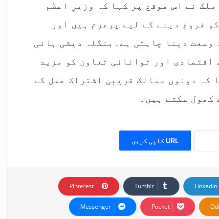
لک نے اس موقع پر کہا کہ وزیرِ اعظم
و فروغ دینے کے لیے پرعزم ہیں اور
 وسعت دینا چاہتی ہے۔بنگلہ دیشی ہائی
 اقتصادی اور توانائی تعاون کو مزید
 کہ دونوں ممالک قریبی اشتراک عمل کے
 کھول سکتے ہیں۔
URL کاپی کریں
Pinterest
Tumblr
LinkedIn
Messenger
Pocket
Od