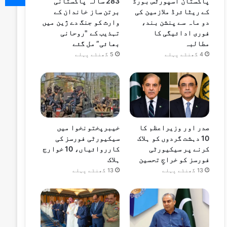
پاکستان اسپورٹس بورڈ
283 سالہ پاکستانی
کے ریٹائرڈ ملازمین کی
برتن ساز خاندان کے
دو ماہ سے پنشن بند،
وارث کو جنگ دے ژین میں
فوری ادائیگی کا
تہذیب کے "روحانی
مطالبہ
بھائی” مل گئے
4 گھنٹے پہلے
5 گھنٹے پہلے
صدر اور وزیراعظم کا
خیبرپختونخوا میں
10 دہشت گردوں کو ہلاک
سیکیورٹی فورسز کی
کرنے پر سیکیورٹی
کارروائیاں، 10 خوارج
فورسز کو خراجِ تحسین
ہلاک
13 گھنٹے پہلے
13 گھنٹے پہلے