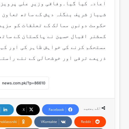
اعادہ کیا گیا۔وفاقی وزیرِ علی پرویز م
شہباز شریف بنگلہ دیش کے ساتھ تعاون ک
حکومت دونوں ممالک کے تعلقات کو مزید
کمشنر اقبال حسین نے پاکستان کے ساتھ
مستحکم کرنے کی خواہش ظاہر کی اور کہا
ذریعے ترقی اور خوشحالی کے نئے راستے
آگے بھجیے
X
Facebook
noklassniki
VKontakte
Reddit