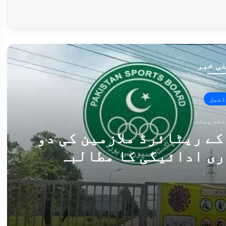
ی خبر
کھیل
ے ریٹائرڈ ملازمین کی دو
ری ادائیگی کا مطالبہ
پاکستان اسپورٹس بورڈ کے ریٹائرڈ ملازمین کی دو ماہ سے پنشن بند، فوری ادائیگی کا مطالبہ