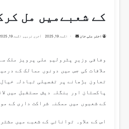
کے شعبےمیں مل کرک
اختر علی خان
S
اگست 19, 2025
آخری ترمیم اگست 19, 2025
e
n
d
وفاقی وزیرِ پٹرولیم علی پرویز ملک سے
a
ملاقات کی جس میں دونوں ممالک کے درمی
n
e
تعاون بڑھانے پر تفصیلی تبادلہ خیال 
m
پاکستان اور بنگلہ دیش مستقبل میں لا
a
i
کے شعبوں میں ممکنہ شراکت داری کے موا
l
اس کے علاوہ توانائی کے شعبے میں مشتر