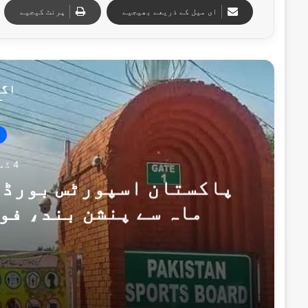
ای میل کے ذریعے بھیجیے
پرنٹ کیجیے
اگل
4 گھنٹے پہلے
پاکستان اسپورٹس بورڈ ک
ماہ سے پنشن بند، فو
4 گھنٹے پہلے