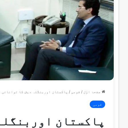
صفحۂ اوّل
/
قومی
/
پاکستان اوربنگلہ دیش کا توانائی ک
قومی
پاکستان اوربنگلہ