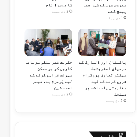
سعودی عرب کے شہر جدہ
کا دوسرا نام
پہنچ گئے
2 دن پہلے
1 دن پہلے
پاکستان اور ڈنمارک کے
حکومت غیر ملکی سرمایہ
درمیان اسٹریٹجک
کاروں کو ہر ممکن
سیکٹر تعاون پروگرام
سہولت فراہم کرنے کے
شروع کرنے کے لیے
لیے پُرعزم ہے، قیصر
مفاہمتی یادداشت پر
احمد شیخ
دستخط
2 دن پہلے
2 دن پہلے
اشتہار