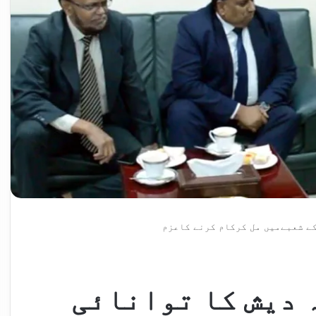
ے شعبےمیں مل کرکام کرنے کاعزم
 دیش کا توانائی