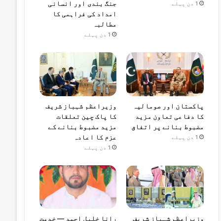
جنگ بندی اور انسانی
1 دن پہلے
امداد کی فراہمی کا
مطالبہ
1 دن پہلے
پاکستان اور صومالیہ
وزیراعظم شہباز شریف
کا دفاعی تعاون مزید
کا پاک چین تعلقات
مضبوط بنانے پر اتفاق
مزید مضبوط بنانے کے
عزم کا اعادہ
1 دن پہلے
1 دن پہلے
وزیراعظم شہباز شریف
رانا خلیل احمد — خدمت