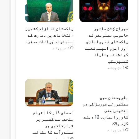
میراج کِٹن سائبر
پاکستان کا آزاد کشمیر
جاسوسی میلویئر نے
انتخابات پر بھارت کے
پاکستان کے ہوابازی
بے بنیاد بیانات مسترد
اور ایرو اسپیس شعبے
1 دن پہلے
کو نشانہ بنایا:
کیسپرسکی
1 دن پہلے
بلوچستان میں
سیکیورٹی فورسز کی دو
انٹیلی جنس
اسحاق ڈار کا اقوام
کارروائیاں، 12 دہشت
متحدہ سے کشمیر پر
گرد ہلاک
قراردادوں پر
1 دن پہلے
عملدرآمد کا مطالبہ
1 دن پہلے