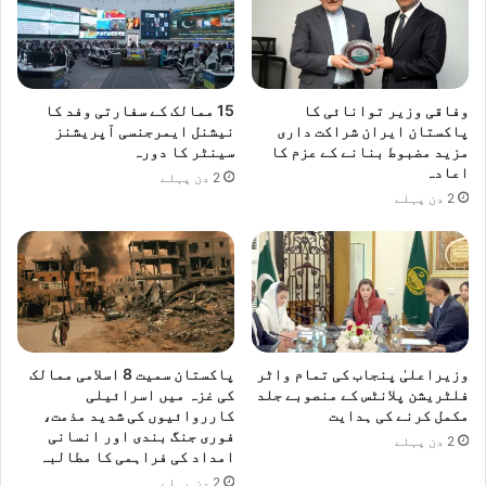
'
ا
'
ئ
ا
ر
ق
ن
و
ب
وفاقی وزیر توانائی کا
15 ممالک کے سفارتی وفد کا
ا
ج
پاکستان ایران شراکت داری
نیشنل ایمرجنسی آپریشنز
م
ا
مزید مضبوط بنانے کے عزم کا
سینٹر کا دورہ
م
د
اعادہ
2 دن پہلے
ت
ی
2 دن پہلے
ح
ئ
د
ے
ہ
گ
ک
ئ
ے
ے
ع
ا
ل
وزیراعلیٰ پنجاب کی تمام واٹر
پاکستان سمیت 8 اسلامی ممالک
م
فلٹریشن پلانٹس کے منصوبے جلد
کی غزہ میں اسرائیلی
ی
مکمل کرنے کی ہدایت
کارروائیوں کی شدید مذمت،
ا
فوری جنگ بندی اور انسانی
2 دن پہلے
امداد کی فراہمی کا مطالبہ
ن
و
2 دن پہلے