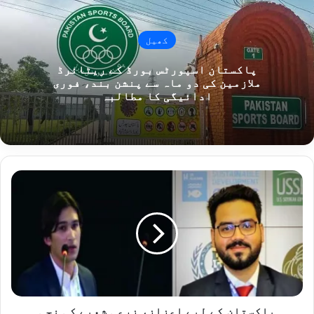
کھیل
پاکستان اسپورٹس بورڈ کے ریٹائرڈ
ملازمین کی دو ماہ سے پنشن بند، فوری
ادائیگی کا مطالبہ
پ
ا
ک
س
ت
ا
ن
ک
ے
ل
پاکستان کے لیے اعزاز، زرعی شعبے کی نجی