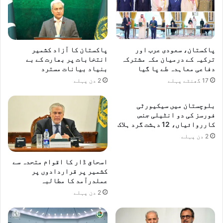
ا
ک
س
ی
ٹ
س
ا
ط
ر
ح
پاکستان، سعودی عرب اور
پاکستان کا آزاد کشمیر
ٹ
خ
ترکیہ کے درمیان مکہ مشترکہ
انتخابات پر بھارت کے بے
آ
دفاعی معاہدہ طے پا گیا
بنیاد بیانات مسترد
ط
پ
ر
17 گھنٹے پہلے
2 دن پہلے
ک
ن
م
ا
بلوچستان میں سیکیورٹی
پ
ک
فورسز کی دو انٹیلی جنس
ن
ح
کارروائیاں، 12 دہشت گرد ہلاک
ی
د
2 دن پہلے
'
ت
'
ک
ف
اسحاق ڈار کا اقوام متحدہ سے
ب
کشمیر پر قراردادوں پر
ل
ل
عملدرآمد کا مطالبہ
ف
ن
و
2 دن پہلے
د
ڈ
،
ز
س