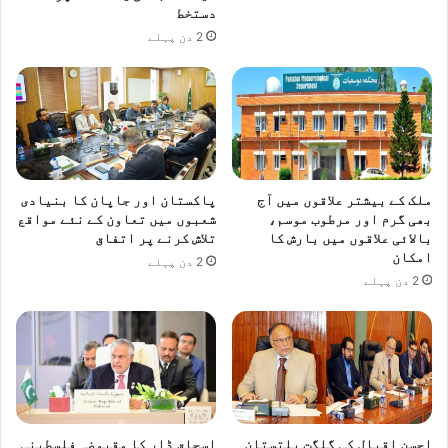
و
دستخط
گ
2 دن پہلے
ئ
ی
۔
ملک کے بیشتر علاقوں میں آج
پاکستان اور جاپان کا بنیادی
بھی گرم اور مرطوب موسم،
شعبوں میں تعاون کے نئے مواقع
بالائی علاقوں میں بارش کا
تلاش کرنے پر اتفاق
امکان
2 دن پہلے
2 دن پہلے
احسن اقبال کی گلگت بلتستان
اسحاق ڈار کا مقبوضہ فلسطینی