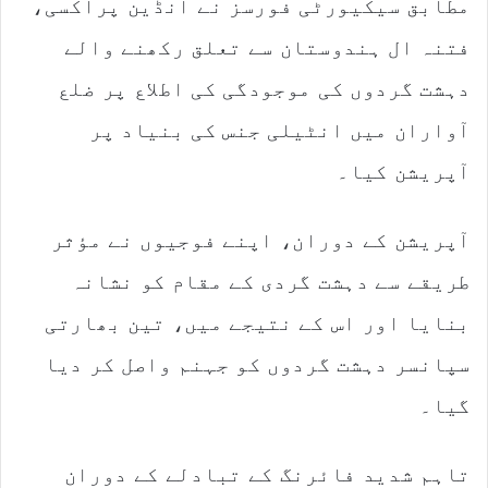
مطابق سیکیورٹی فورسز نے انڈین پراکسی،
i
l
فتنہ ال ہندوستان سے تعلق رکھنے والے
دہشت گردوں کی موجودگی کی اطلاع پر ضلع
آواران میں انٹیلی جنس کی بنیاد پر
آپریشن کیا۔
آپریشن کے دوران، اپنے فوجیوں نے مؤثر
طریقے سے دہشت گردی کے مقام کو نشانہ
بنایا اور اس کے نتیجے میں، تین بھارتی
سپانسر دہشت گردوں کو جہنم واصل کر دیا
گیا۔
تاہم شدید فائرنگ کے تبادلے کے دوران