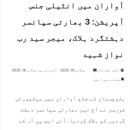
آواران میں انٹیلی جنس
آپریشن: 3 بھارتی سپانسر
دہشتگرد ہلاک، میجر سید رب
نواز شہید
اختر علی خان
S
جولائی 16, 2025
آخری ترمیم جولائی 16, 2025
e
پڑھنے میں ۱ منٹ
n
d
بلوچستان کے ضلع آواران میں سیکیورٹی
a
n
فورسز نے آج تین بھارتی سپانسر دہشت
e
m
گردوں کو ہلاک کردیا۔آئی ایس پی آر کے
a