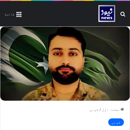
تلاش کیجیے
قائمة
صفحۂ اوّل
/
قومی
قومی