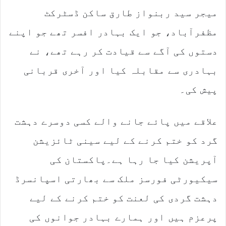
میجر سید ربنواز طارق ساکن ڈسٹرکٹ
مظفرآباد، جو ایک بہادر افسر تھے جو اپنے
دستوں کی آگے سے قیادت کر رہے تھے، نے
بہادری سے مقابلہ کیا اور آخری قربانی
پیش کی۔
علاقے میں پائے جانے والے کسی دوسرے دہشت
گرد کو ختم کرنے کے لیے سینی ٹائزیشن
آپریشن کیا جا رہا ہے۔پاکستان کی
سیکیورٹی فورسز ملک سے بھارتی اسپانسرڈ
دہشت گردی کی لعنت کو ختم کرنے کے لیے
پرعزم ہیں اور ہمارے بہادر جوانوں کی