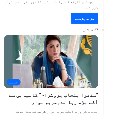
بلوچستان نارتھ کے ہیڈ کوارٹرز کا دورہ کیا۔فرنٹیئر
کور کے…
مزید پڑھیے
27 جولائی
قومی
”ستھرا پنجاب پروگرام” کامیابی سے
آگے بڑھ رہا ہے،مریم نواز
پنجاب کی وزیراعلیٰ مریم نواز شریف نے کہا ہے کہ