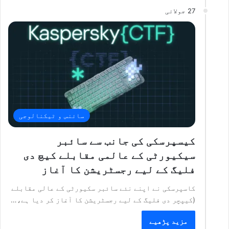
27 جولائی
سائنس و ٹیکنالوجی
کیسپرسکی کی جانب سے سائبر
سیکیورٹی کے عالمی مقابلے کیچ دی
فلیگ کے لیے رجسٹریشن کا آغاز
کاسپرسکی نے اپنے نئے سائبر سکیورٹی کے عالی مقابلے
(کیپچر دی فلیگ کے لیے رجسٹریشن کا آغاز کر دیا ہے،…
مزید پڑھیے