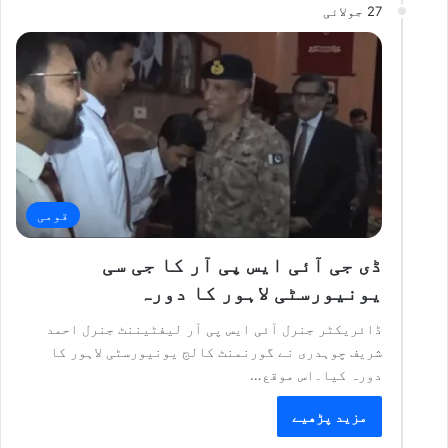
27 جولائی
قومی
ڈی جی آئی ایس پی آر کا جی سی
یونیورسٹی لاہور کا دورہ
ڈائریکٹر جنرل آئی ایس پی آر لیفٹیننٹ جنرل احمد
شریف چوہدری نے گورنمنٹ کالج یونیورسٹی لاہور کا
دورہ کیا۔اس موقع…
مزید پڑھیے