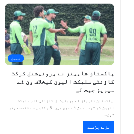
کھیل
پاکستان شاہینز نے پروفیشنل کرکٹ
کاؤنٹی سلیکٹ الیون کیخلاف ون ڈے
سیریز جیت لی
پاکستان شاہینز نے پروفیشنل کاؤنٹی کلب سلیکٹ
الیون کو تیسرے ون ڈے میچ میں 5 وکٹوں سے شکست دیکر
تین…
مزید پڑھیے