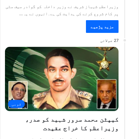
وزیراعظم شہباز شریف نے وزیر داخلہ کو گوادر سیف سٹی
پر کام شروع کرنے کی ہدایت کی ہے۔انہوں نے یہ…
مزید پڑھیے
27 جولائی
قومی
کیپٹن محمد سرور شہید کو صدر،
وزیراعظم کا خراج عقیدت