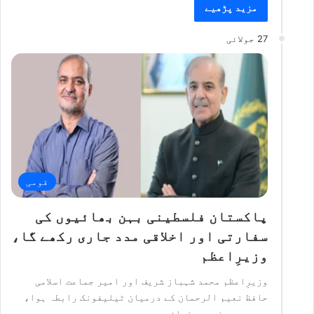
مزید پڑھیے
27 جولائی
قومی
پاکستان فلسطینی بہن بھائیوں کی
سفارتی اور اخلاقی مدد جاری رکھے گا،
وزیرِاعظم
وزیرِاعظم محمد شہباز شریف اور امیر جماعت اسلامی
حافظ نعیم الرحمان کے درمیان ٹیلیفونک رابطہ ہوا،
جس میں دونوں رہنماؤں…