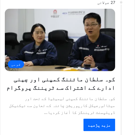
27 جولائی
قومی
کوہ سلطان مائننگ کمپنی اور چینی
ادارے کے اشتراک سے ٹریننگ پروگرام
کوہ سلطان مائننگ کمپنی لیمیٹیڈ کے تحت اور
میٹالورجیکل کارپوریشن چائنہ کے تعاون سے ئیکنیکل
ڈویلپمنٹ ٹریننگز کا آغاز کردیا…
مزید پڑھیے