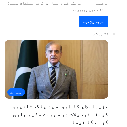
پاکستان اور امریکہ کے درمیان دوطرفہ تعلقات مضبوط
بنانے میں بیرون…
مزید پڑھیے
27 جولائی
تجارت
وزیراعظم کا اوورسیز پاکستانیوں
کیلئے ترسیلات زر سہولت سکیم جاری
کرنے کا فیصلہ