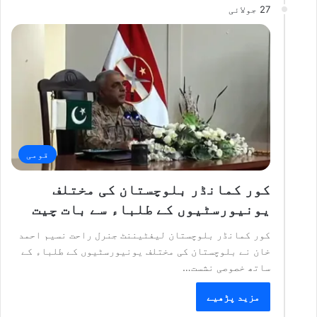
27 جولائی
قومی
کور کمانڈر بلوچستان کی مختلف
یونیورسٹیوں کے طلباء سے بات چیت
کور کمانڈر بلوچستان لیفٹیننٹ جنرل راحت نسیم احمد
خان نے بلوچستان کی مختلف یونیورسٹیوں کے طلباء کے
ساتھ خصوصی نشست…
مزید پڑھیے