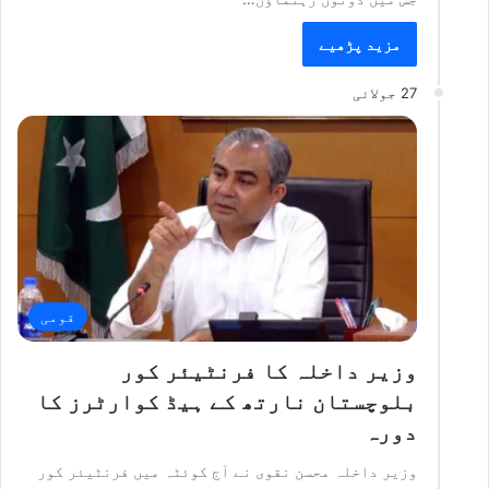
مزید پڑھیے
27 جولائی
قومی
وزیر داخلہ کا فرنٹیئر کور
بلوچستان نارتھ کے ہیڈ کوارٹرز کا
دورہ
وزیر داخلہ محسن نقوی نے آج کوئٹہ میں فرنٹیئر کور