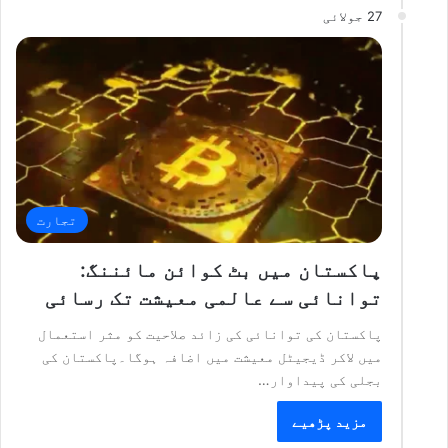
27 جولائی
تجارت
پاکستان میں بٹ کوائن مائننگ:
توانائی سے عالمی معیشت تک رسائی
پاکستان کی توانائی کی زائد صلاحیت کو مثر استعمال
میں لاکر ڈیجیٹل معیشت میں اضافہ ہوگا۔پاکستان کی
بجلی کی پیداوار…
مزید پڑھیے