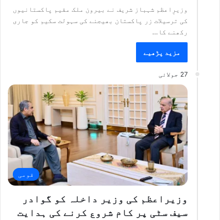
وزیرِاعظم شہباز شریف نے بیرون ملک مقیم پاکستانیوں
کی ترسیلات زر پاکستان بھیجنے کی سہولت سکیم کو جاری
رکھنے کا…
مزید پڑھیے
27 جولائی
قومی
وزیراعظم کی وزیر داخلہ کو گوادر
سیف سٹی پر کام شروع کرنے کی ہدایت