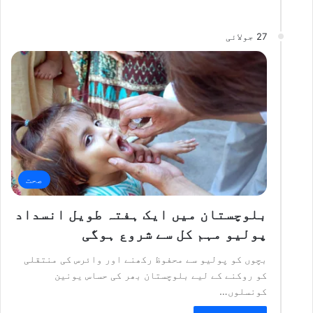
27 جولائی
صحت
بلوچستان میں ایک ہفتہ طویل انسداد
پولیو مہم کل سے شروع ہوگی
بچوں کو پولیو سے محفوظ رکھنے اور وائرس کی منتقلی
کو روکنے کے لیے بلوچستان بھر کی حساس یونین
کونسلوں…