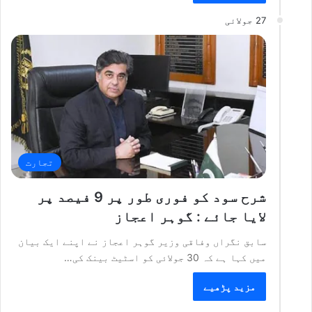
27 جولائی
تجارت
شرح سود کو فوری طور پر 9 فیصد پر
لایا جائے : گوہر اعجاز
سابق نگراں وفاقی وزیر گوہر اعجاز نے اپنے ایک بیان
میں کہا ہے کہ 30 جولائی کو اسٹیٹ بینک کی…
مزید پڑھیے