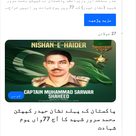
صدر مملکت اور وزیراعظم پاکستان نے کیپٹن محمد سرور
شہید (نشان حیدر) کے 77 ویں یوم شہادت پر انہیں خراج…
مزید پڑھیے
27 جولائی
قومی
پاکستان کے پہلے نشان حیدر کیپٹن
محمد سرور شہید کا آج 77واں یوم
شہادت