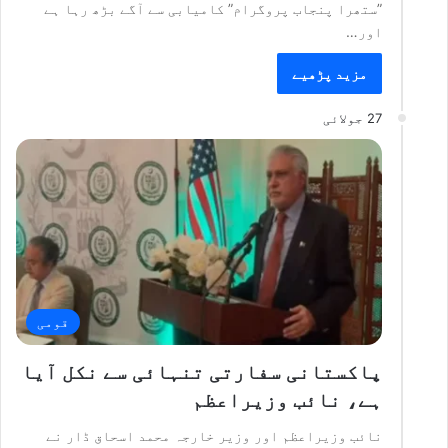
”ستھرا پنجاب پروگرام” کامیابی سے آگے بڑھ رہا ہے
اور…
مزید پڑھیے
27 جولائی
قومی
پاکستانی سفارتی تنہائی سے نکل آیا
ہے، نائب وزیراعظم
نائب وزیراعظم اور وزیر خارجہ محمد اسحاق ڈار نے