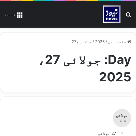
تلاش کیجیے
قائمة
صفحۂ اوّل
/
2025
/
جولائی
/
27
Day:
جولائی 27،
2025
جولائی
- 2025 -
27 جولائی