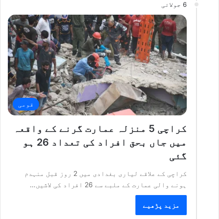
6 جولائی
قومی
کراچی 5 منزلہ عمارت گرنے کے واقعہ
میں جاں بحق افراد کی تعداد 26 ہو
گئی
کراچی کے علاقے لیاری بغدادی میں 2 روز قبل منہدم
ہونے والی عمارت کے ملبے سے 26 افراد کی لاشیں…
مزید پڑھیے