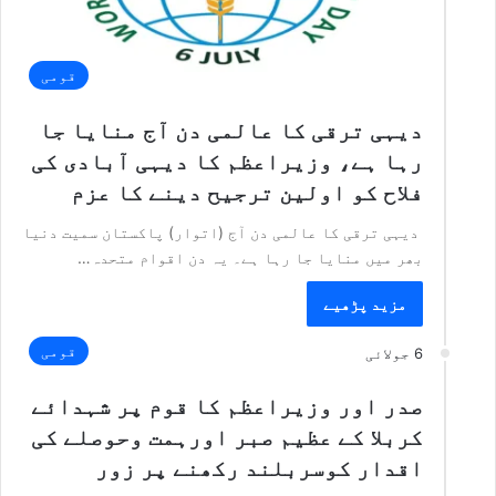
قومی
دیہی ترقی کا عالمی دن آج منایا جا
رہا ہے، وزیراعظم کا دیہی آبادی کی
فلاح کو اولین ترجیح دینے کا عزم
دیہی ترقی کا عالمی دن آج (اتوار) پاکستان سمیت دنیا
بھر میں منایا جا رہا ہے۔ یہ دن اقوام متحدہ…
مزید پڑھیے
قومی
6 جولائی
صدر اور وزیراعظم کا قوم پر شہدائے
کربلا کے عظیم صبر اورہمت وحوصلے کی
اقدار کوسربلند رکھنے پر زور