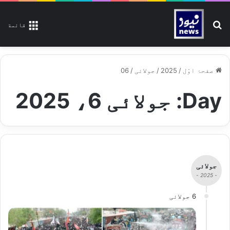
تلاش کیجیے
قائمة
صفحۂ اوّل
/
2025
/
جولائی
/
06
Day:
جولائی 6، 2025
جولائی
- 2025 -
6 جولائی