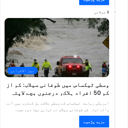
6 جولائی
بین الاقوامی
وسطی ٹیکساس میں طوفانی سیلاب: کم از
کم 50 افراد ہلاک، درجنوں بچے لاپتہ
امریکی ریاست ٹیکساس کے وسطی علاقے ہل کنٹری میں آنے
والے تباہ کن طوفانی سیلاب نے تباہی مچا دی، جس…
مزید پڑھیے