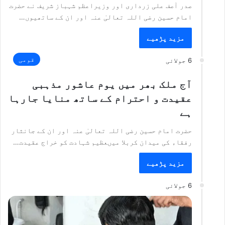
صدر آصف علی زرداری اور وزیراعظم شہباز شریف نے حضرت
امام حسین رضی اللہ تعالیٰ عنہ اور ان کے ساتھیوں…
مزید پڑھیے
قومی
6 جولائی
آج ملک بھر میں یوم عاشور مذہبی
عقیدت و احترام کے ساتھ منایا جارہا
ہے
حضرت امام حسین رضی اللہ تعالیٰ عنہ اور ان کے جانثار
رفقاء کی میدان کربلا میںعظیم شہادت کو خراج عقیدت…
مزید پڑھیے
6 جولائی