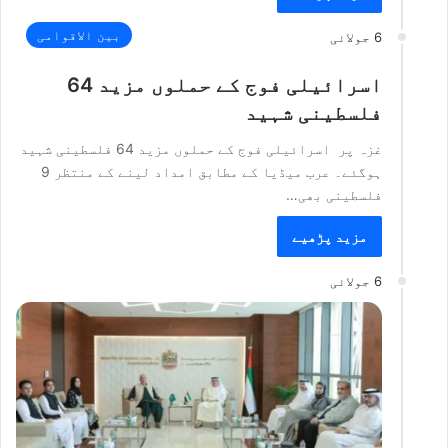
بین الاقوامی
6 جولائی
اسرائیلی فوج کے حملوں مزید 64
فلسطینی شہید
غزہ پر اسرائیلی فوج کے حملوں مزید 64 فلسطینی شہید
ہوگئے۔ عرب میڈیا کے مطابق امداد لینے کے منتظر 9
فلسطینی بھی…
مزید پڑھیے
6 جولائی