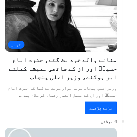
قومی
مٹانے والے خود مٹ گئے، حضرت امام
حسینؓ اور ان کے ساتھی ہمیشہ کیلئے
امر ہوگئے، وزیر اعلیٰ پنجاب
وزیراعلیٰ پنجاب مریم نواز شریف نے کہا کہ حضرت امام
حسینؓ اور ان کے جلیل القدر رفقاء کو سلام پیش…
مزید پڑھیے
6 جولائی