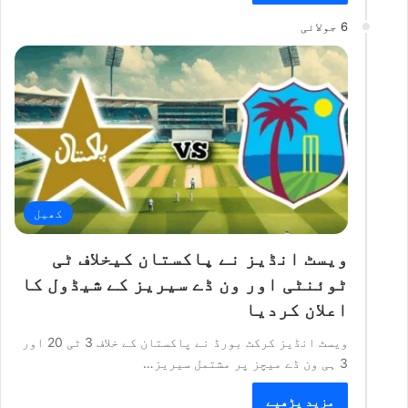
6 جولائی
کھیل
ویسٹ انڈیز نے پاکستان کیخلاف ٹی
ٹوئنٹی اور ون ڈے سیریز کے شیڈول کا
اعلان کردیا
ویسٹ انڈیز کرکٹ بورڈ نے پاکستان کے خلاف 3 ٹی 20 اور
3 ہی ون ڈے میچز پر مشتمل سیریز…
مزید پڑھیے