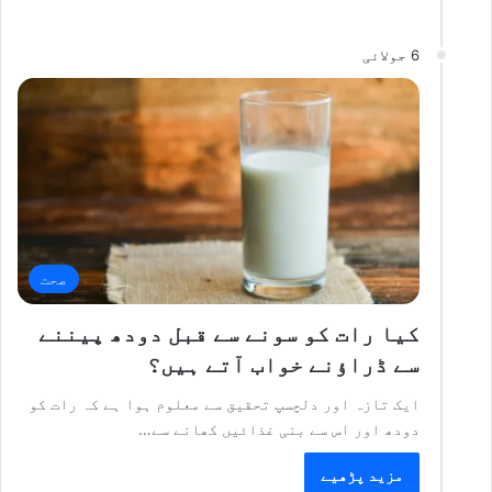
6 جولائی
صحت
کیا رات کو سونے سے قبل دودھ پیننے
سے ڈراؤنے خواب آتے ہیں؟
ایک تازہ اور دلچسپ تحقیق سے معلوم ہوا ہے کہ رات کو
دودھ اور اس سے بنی غذائیں کھانے سے…
مزید پڑھیے