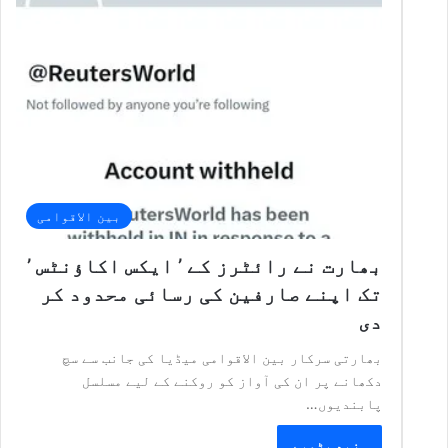
بین الاقوامی
بھارت نے رائٹرز کے ’ ایکس اکاؤنٹس ’
تک اپنے صارفین کی رسائی محدود کر
دی
بھارتی سرکار بین الاقوامی میڈیا کی جانب سے سچ
دکھانے پر ان کی آواز کو روکنے کے لیے مسلسل
پابندیوں…
مزید پڑھیے