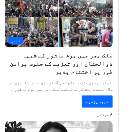
قومی
ملک بھر میں یوم عاشور کے شبیہ
ذوالجناح اور تعزیے کے جلوس پرامن
طور پر اختتام پذیر
نواسہ رسول حضرت امام حسینؓ اور ان کے جانثاروں کو
سلام عقیدت پیش کرنے کیلئے ملک بھر میں یوم عاشور…
مزید پڑھیے
6 جولائی