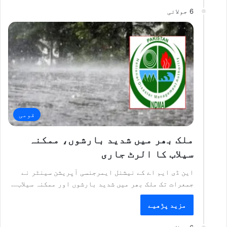
6 جولائی
قومی
ملک بھر میں شدید بارشوں، ممکنہ
سیلاب کا الرٹ جاری
این ڈی ایم اے کے نیشنل ایمرجنسی آپریشن سینٹر نے
جمعرات تک ملک بھر میں شدید بارشوں اور ممکنہ سیلاب…
مزید پڑھیے