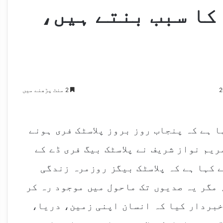
کا سبب بنتے ہیں،
2 منٹ پڑھنے میں
ا ہے کہ پنجاب روز بروز پلاسٹک فری ہونے
یم نواز شریف نے پلاسٹک بیگ فری ڈے کے
 کہا ہے کہ پلاسٹک بیگز روزمرہ زندگی
مگر یہ صدیوں تک ماحول میں موجود رہ کر
خبردار کیا کہ انسان اپنی زمین، دریا،