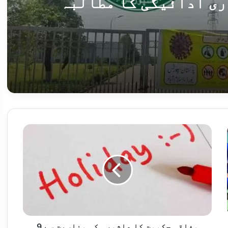
ری ادائیگی کا مطالبہ
پاکستان اسپورٹس بورڈ کے ریٹائرڈ ملازمین کی دو ماہ سے پنشن بند، فوری ادائیگی کا مطالبہ
283 سالہ پاکستانی برتن ساز خاندان کے وارث کو جنگ دے ژین میں تہذیب کے "روحانی بھائی” مل گئے
و
ف
ا
ق
ی
ح
ک
و
م
ت
وفاقی حکومت کا عاشورہ کی مناسبت سے 9