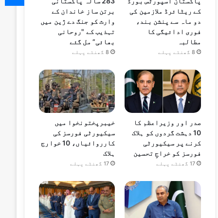
پاکستان اسپورٹس بورڈ
283 سالہ پاکستانی
کے ریٹائرڈ ملازمین کی
برتن ساز خاندان کے
دو ماہ سے پنشن بند،
وارث کو جنگ دے ژین میں
فوری ادائیگی کا
تہذیب کے "روحانی
مطالبہ
بھائی” مل گئے
8 گھنٹے پہلے
8 گھنٹے پہلے
صدر اور وزیراعظم کا
خیبرپختونخوا میں
10 دہشت گردوں کو ہلاک
سیکیورٹی فورسز کی
کرنے پر سیکیورٹی
کارروائیاں، 10 خوارج
فورسز کو خراجِ تحسین
ہلاک
17 گھنٹے پہلے
17 گھنٹے پہلے