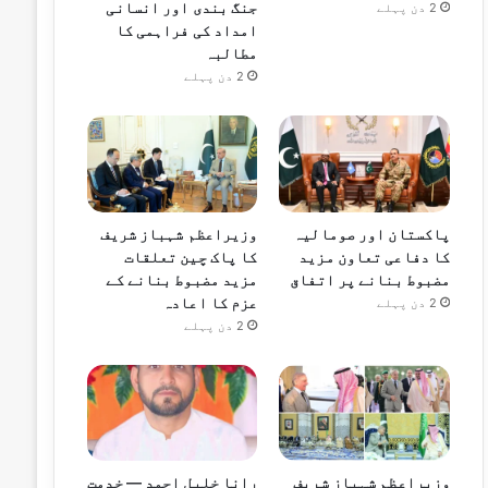
جنگ بندی اور انسانی
2 دن پہلے
امداد کی فراہمی کا
مطالبہ
2 دن پہلے
پاکستان اور صومالیہ
وزیراعظم شہباز شریف
کا دفاعی تعاون مزید
کا پاک چین تعلقات
مضبوط بنانے پر اتفاق
مزید مضبوط بنانے کے
عزم کا اعادہ
2 دن پہلے
2 دن پہلے
وزیراعظم شہباز شریف
رانا خلیل احمد — خدمت