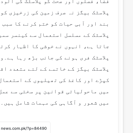
فضا، فصلوں اور صحت کو پلاسٹک کی آلود
پلاسٹک بیگز نہ صرف زمین کی زرخیزی کو
بند اور آبی حیات کو ختم کرنے کا سبب 
پلاسٹک کے مسلسل استعمال سے کینسر سمی
جاتا ہے، انہوں نے خوشی کا اظہار کرت
پلاسٹک فری ہونے کی جانب بڑھ رہا ہے۔وز
پلاسٹک بیگز کے خاتمے کے لئے متعدد اق
کپڑے اور کاغذ کی تھیلیوں کے استعمال
میں ماحولیاتی قوانین پر سختی سے عمل
میں شعور و آگاہی کی مہمات شامل ہیں۔