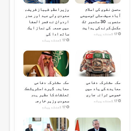
محسن نقوی کی اسلام
وزیراعظم شہباز شریف،
آباد سیف سٹی توسیعی
سعودی ولی عہد اور صدر
منصوبہ 30 ستمبر تک
اردوان نے قصر الصفا
مکمل کرنے کی ہدایت
میں جمعہ کی نماز ایک
ساتھ ادا کی
17 گھنٹے پہلے
17 گھنٹے پہلے
مکہ مشترکہ دفاعی
مکہ مشترکہ دفاعی
معاہدے کی یاد میں
معاہدہ گہرے اسٹریٹجک
خصوصی ترانہ جاری
تعلقات کا مظہر ہے،
سعودی وزیر خارجہ
17 گھنٹے پہلے
17 گھنٹے پہلے