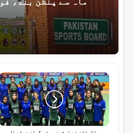
ماہ سے پنشن بند، فو
8 گھنٹے پہلے
8 گھنٹے پہلے
پ
ا
ک
س
ت
17 گھنٹے پہلے
ا
صدر اور وزیراعظم کا 10 دہشت گردوں کو ہلاک کرنے پر سیکیورٹی فورسز کو خراجِ تحسین
ن
ن
ے
ا
پاکستان نے ایشین یوتھ گرلز نیٹ بال