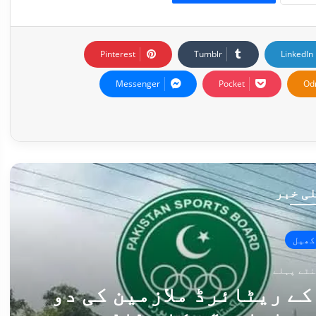
Pinterest
Tumblr
LinkedIn
Messenger
Pocket
Od
ی خبر
کھیل
ے ریٹائرڈ ملازمین کی دو