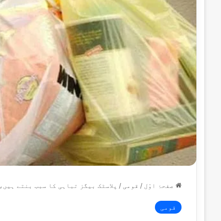
صفحۂ اوّل
/
قومی
/
پلاسٹک بیگز تباہی کا سبب بنتے ہیں،
قومی