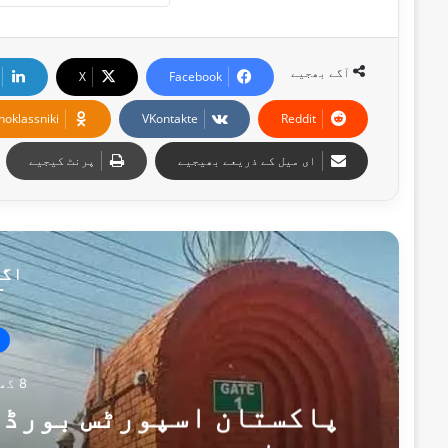
آگے بھجیے
X
Facebook
noklassniki
VKontakte
Reddit
ای میل کے ذریعے بھیجیے
پرنٹ کیجیے
اگل
8 گھنٹے پہلے
پاکستان اسپورٹس بورڈ ک