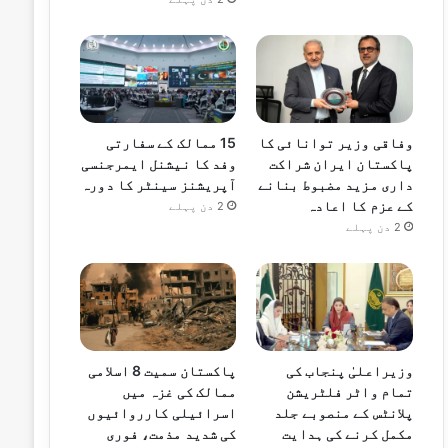
وفاقی وزیر توانائی کا
15 ممالک کے سفارتی
پاکستان ایران شراکت
وفد کا نیشنل ایمرجنسی
داری مزید مضبوط بنانے
آپریشنز سینٹر کا دورہ
کے عزم کا اعادہ
2 دن پہلے
2 دن پہلے
وزیراعلیٰ پنجاب کی
پاکستان سمیت 8 اسلامی
تمام واٹر فلٹریشن
ممالک کی غزہ میں
پلانٹس کے منصوبے جلد
اسرائیلی کارروائیوں
مکمل کرنے کی ہدایت
کی شدید مذمت، فوری