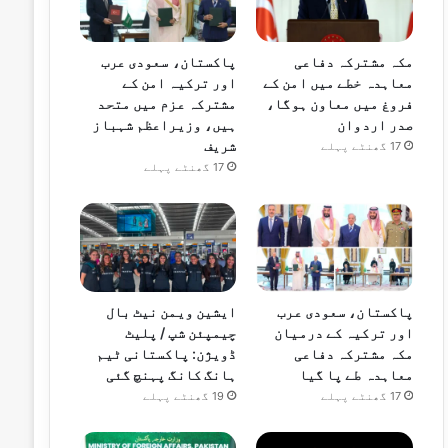
مکہ مشترکہ دفاعی
پاکستان، سعودی عرب
معاہدہ خطے میں امن کے
اور ترکیہ امن کے
فروغ میں معاون ہوگا،
مشترکہ عزم میں متحد
صدر اردوان
ہیں، وزیراعظم شہباز
شریف
17 گھنٹے پہلے
17 گھنٹے پہلے
پاکستان، سعودی عرب
ایشین ویمن نیٹ بال
اور ترکیہ کے درمیان
چیمپئن شپ / پلیٹ
مکہ مشترکہ دفاعی
ڈویژن: پاکستانی ٹیم
معاہدہ طے پا گیا
ہانگ کانگ پہنچ گئی
17 گھنٹے پہلے
19 گھنٹے پہلے