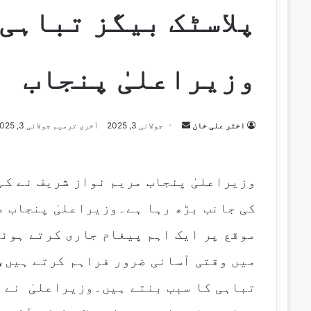
پلاسٹک بیگز تباہی 
وزیراعلیٰ پنجاب
اختر علی خان
S
جولائی 3, 2025
آخری ترمیم جولائی 3, 2025
e
n
d
وزیراعلیٰ پنجاب مریم نواز شریف نے کہ
a
کی جانب بڑھ رہا ہے۔وزیراعلیٰ پنجاب مر
n
e
موقع پر ایک اہم پیغام جاری کرتے ہوئے
m
میں وقتی آسانی ضرور فراہم کرتے ہیں، 
a
i
تباہی کا سبب بنتے ہیں۔وزیراعلیٰ نے 
l