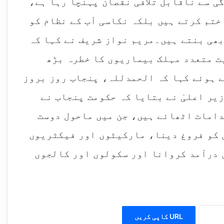
گی سے ناقابل تلافی نقصان پہنچا رہا ہے،
 ختم کرتے ہیں بلکہ نکاسی آب کے نظام کو
بھی بنتے ہیں۔مریم نواز شریف نے کہا کہ
ت متعدد مہلک بیماریوں کا خطرہ بڑھ
ے ہوئے کہا کہ الحمدللہ، پنجاب روز بروز
یر اعلیٰ نے بتایا کہ حکومت پنجاب نے
دامات اٹھائے ہیں، جن میں ماحول دوست
 کو فروغ دینا، مارکیٹوں اور فیکٹریوں
 درآمد کروانا اور سکولوں اور کالجوں
URL کاپی کریں