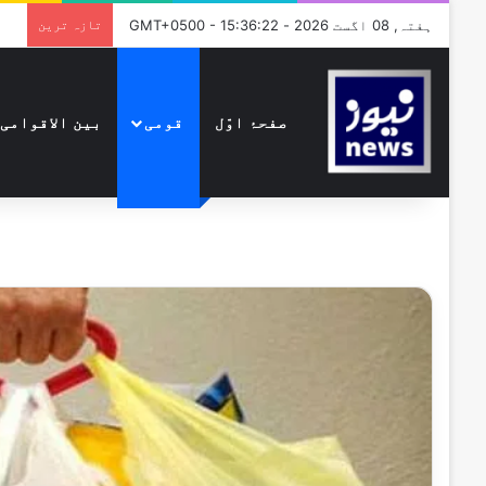
ہفتہ, 08 اگست 2026 - GMT+0500 - 15:36:22
تازہ ترین
صفحۂ اوّل
قومی
بین الاقوامی