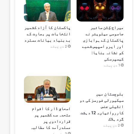
میراج کِٹن سائبر
پاکستان کا آزاد کشمیر
جاسوسی میلویئر نے
انتخابات پر بھارت کے
پاکستان کے ہوابازی
بے بنیاد بیانات مسترد
اور ایرو اسپیس شعبے
2 دن پہلے
کو نشانہ بنایا:
کیسپرسکی
1 دن پہلے
بلوچستان میں
سیکیورٹی فورسز کی دو
انٹیلی جنس
اسحاق ڈار کا اقوام
کارروائیاں، 12 دہشت
متحدہ سے کشمیر پر
گرد ہلاک
قراردادوں پر
2 دن پہلے
عملدرآمد کا مطالبہ
2 دن پہلے