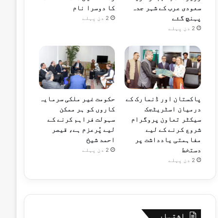
سعودی عرب کے شہر جدہ
کا دوسرا نام
پہنچ گئے
2 دن پہلے
2 دن پہلے
پاکستان اور ڈنمارک کے
حکومت غیر ملکی سرمایہ
درمیان اسٹریٹجک
کاروں کو ہر ممکن
سیکٹر تعاون پروگرام
سہولت فراہم کرنے کے
شروع کرنے کے لیے
لیے پُرعزم ہے، قیصر
مفاہمتی یادداشت پر
احمد شیخ
دستخط
2 دن پہلے
2 دن پہلے
اشتہار