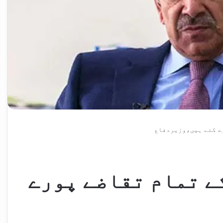
ے کئے ہیں،وزیردفاع
ے تمام تقاضے پورے