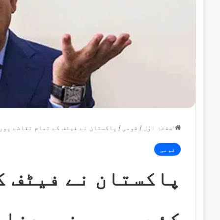
صفحۂ اوّل
/
قومی
/
پاکستان نے فیٹف کے تمام تقاضے پور
قومی
پاکستان نے فیٹف ک
کئے ہیں،وزیردفاع