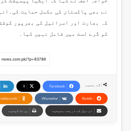
خواجہ آصف نے کہا کہ ایشیا پیسیفک گرو
نے بھی پاکستان کی مکمل حمایت کی۔انہو
کہ بھارت اور اسرائیل کی بھرپور کوشش
کو گرے لسٹ میں شامل نہیں کیا۔
آگے بھجیے
X
Facebook
noklassniki
VKontakte
Reddit
ای میل کے ذریعے بھیجیے
پرنٹ کیجیے