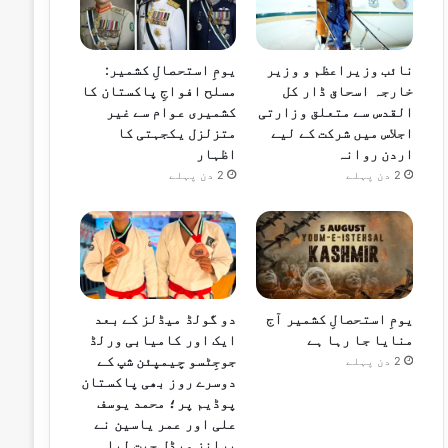
نائب وزیراعظم و وزیر
یومِ استحصالِ کشمیر:
خارجہ اسحاق ڈار کل
مسلح افواجِ پاکستان کا
القدس سے متعلق وزارتی
کشمیری عوام سے غیر
اجلاس میں شرکت کے لیے
متزلزل یکجہتی کا
اردن روانہ
اظہار
2 دن پہلے
2 دن پہلے
یومِ استحصالِ کشمیر آج
دو گولڈ میڈلز کے بعد
منایا جا رہا ہے
ایک اور کامیابی ورلڈ
جوجِٹسو چیمپئن شپ کے
2 دن پہلے
دوسرے روز بھی پاکستان
پوڈیم پر؛ محمد یوسف
علی اور عمر یاسین نے
برانز میڈل جیت لیا