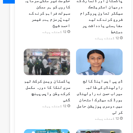
پاکستان اور ڈنمارک کے
حکومت غیر ملکی سرمایہ
درمیان اسٹریٹجک
کاروں کو ہر ممکن
سیکٹر تعاون پروگرام
سہولت فراہم کرنے کے
شروع کرنے کے لیے
لیے پُرعزم ہے، قیصر
مفاہمتی یادداشت پر
احمد شیخ
دستخط
12 گھنٹے پہلے
12 گھنٹے پہلے
ڈی پی ایس اینڈ کالج
پاکستان ویمن کرکٹ ٹیم
راولپنڈی کی طالبہ
سری لنکا کا دورہ مکمل
میراب حسن نے راولپنڈی
کرکے وطن واپس پہنچ
بورڈ کے میٹرک امتحان
گئی
میں دوسری پوزیشن حاصل
12 گھنٹے پہلے
کر لی
12 گھنٹے پہلے