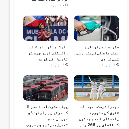
2 دن پہلے
حکومت نے پٹرولیم
الیگزینڈرا ایالا نے
مصنوعات کی قیمتوں میں
واشنگٹن اوپن جیت کر
کمی کر دی
تاریخ رقم کر دی
3 دن پہلے
3 دن پہلے
دوسرا ٹیسٹ، عبداللہ
چہلم حضرت امام حسینؓ
شفیق کی سنچری،
کے موقع پر راولپنڈی
پاکستان نے دو وکٹوں
میں آج عام
کے نقصان پر 266 رنز
تعطیل،میٹرو بس سروس