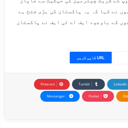
پ کے شریک چیئرمین کی حیثیت سے جاپان
ں نے کہا کہ یہ پاکستان کی بڑی فتح ہے
وں کے باوجود ایف اے ٹی ایف نے پاکستان
URL کاپی کریں
Pinterest
Tumblr
LinkedIn
Messenger
Pocket
Od