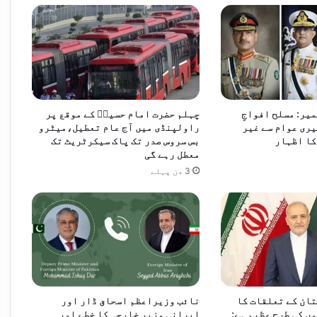
اسحاق ڈار کا مقبوضہ فلسطینی علاقوں کی بگڑتی صورتحال پر اظہارِ تشویش، اسرائیلی اقدامات کی مذمت
ک
ک
ا
ق
ی
ا
م
میر: مسلح افواجِ
چہلم حضرت امام حسینؓ کے موقع پر
ری عوام سے غیر
راولپنڈی میں آج عام تعطیل،میٹرو
کا اظہار
بس سروس صدر تک پاک سیکرٹریٹ تک
معطل رہے گی
3 دن پہلے
ان کے تعلقات کا
نائب وزیراعظم اسحاق ڈار اور
ں کی طرح عظیم ہے:
ایرانی وزیر خارجہ کا خطے اور