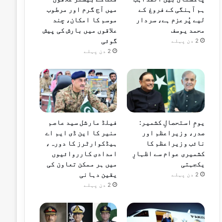
ہم آہنگی کے فروغ کے
میں آج گرم اور مرطوب
لیے پُرعزم ہے، سردار
موسم کا امکان، چند
محمد یوسف
علاقوں میں بارش کی پیش
گوئی
2 دن پہلے
2 دن پہلے
یومِ استحصالِ کشمیر:
فیلڈ مارشل سید عاصم
صدر، وزیراعظم اور
منیر کا این ڈی ایم اے
نائب وزیراعظم کا
ہیڈکوارٹرز کا دورہ،
کشمیری عوام سے اظہارِ
امدادی کارروائیوں
یکجہتی
میں ہر ممکن تعاون کی
یقین دہانی
2 دن پہلے
2 دن پہلے