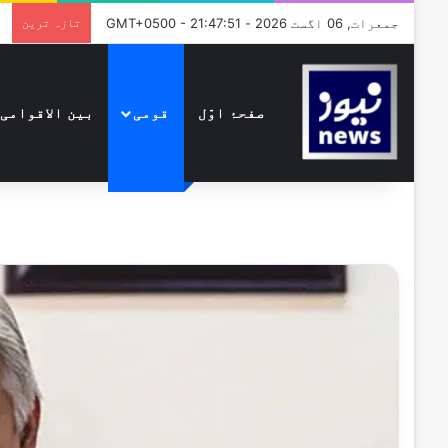
جمعرات, 06 اگست 2026 - GMT+0500 - 21:47:51
تازہ ترین
صفحۂ اوّل
قومی
بین الاقوامی