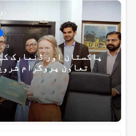
اگل
13 گھنٹے پہلے
پاکستان اور ڈنمارک کے
تعاون پروگرام شروع
یادداشت
13 گھنٹے پہلے
13 گھنٹے پہلے