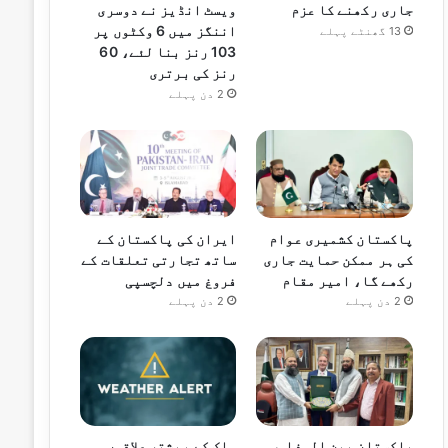
جاری رکھنے کا عزم
ویسٹ انڈیز نے دوسری
اننگز میں 6 وکٹوں پر
13 گھنٹے پہلے
103 رنز بنا لئے، 60
رنز کی برتری
2 دن پہلے
پاکستان کشمیری عوام
ایران کی پاکستان کے
کی ہر ممکن حمایت جاری
ساتھ تجارتی تعلقات کے
رکھے گا، امیر مقام
فروغ میں دلچسپی
2 دن پہلے
2 دن پہلے
پاکستان بین المذاہب
ملک کے بیشتر علاقوں