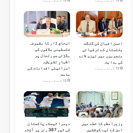
13 گھنٹے پہلے
13 گھنٹے پہلے
اسحاق ڈار کا مقبوضہ
احسن اقبال کی گلگت
فلسطینی علاقوں کی
بلتستان کے ترقیاتی
بگڑتی صورتحال پر
منصوبوں میں تیزی لانے
اظہارِ تشویش،
کی ہدایت
اسرائیلی اقدامات کی
13 گھنٹے پہلے
مذمت
13 گھنٹے پہلے
وزیراعظم کا خطے میں
دوسرا ٹیسٹ، پاکستان
امن کے لیے کوششیں
کی ٹیم 387 رنز پر آؤٹ،