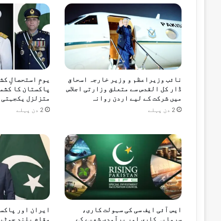
ر
ع
ز
م
نائب وزیراعظم و وزیر خارجہ اسحاق
یومِ استحصالِ کش
ڈار کل القدس سے متعلق وزارتی اجلاس
پاکستان کا کشمی
میں شرکت کے لیے اردن روانہ
متزلزل یکجہتی 
2 دن پہلے
2 دن پہلے
ایس آئی ایف سی کی سہولت کاری،
ایران اور پاکست
سرمایہ کاری اور برآمدی شعبے کے
مقام بلند چوٹیو