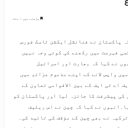
پڑھنے میں ۱ منٹ
ہ پاکستان نے فنانشل ایکشن ٹاسک فورس
سی فہرست میں رکھنے کی کوئی وجہ نہیں
وں نے کہا کہ بھارت اور اسرائیل
یں واپس لانے کے اپنے مذموم عزائم میں
ف اے ٹی ایف کے بین الاقوامی تعاون کے
 کی پیشرفت کا جائزہ لیا اور پاکستان کو
ا۔انہوں نے کہا کہ چین نے اس ریلیف
رکیہ نے بھی چین کے مؤقف کی تائید کی۔