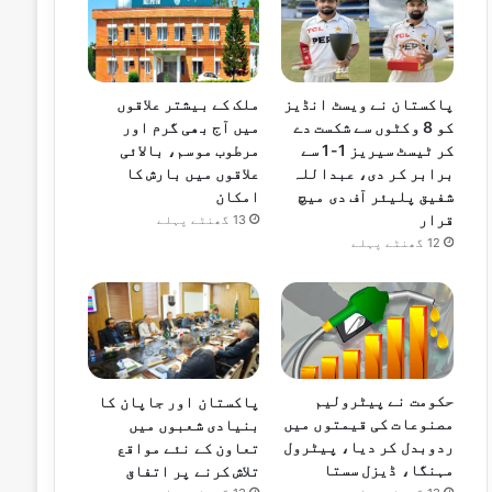
ملک کے بیشتر علاقوں
پاکستان نے ویسٹ انڈیز
میں آج بھی گرم اور
کو 8 وکٹوں سے شکست دے
مرطوب موسم، بالائی
کر ٹیسٹ سیریز 1-1 سے
علاقوں میں بارش کا
برابر کر دی، عبداللہ
امکان
شفیق پلیئر آف دی میچ
قرار
13 گھنٹے پہلے
12 گھنٹے پہلے
حکومت نے پیٹرولیم
پاکستان اور جاپان کا
مصنوعات کی قیمتوں میں
بنیادی شعبوں میں
ردوبدل کر دیا، پیٹرول
تعاون کے نئے مواقع
مہنگا، ڈیزل سستا
تلاش کرنے پر اتفاق