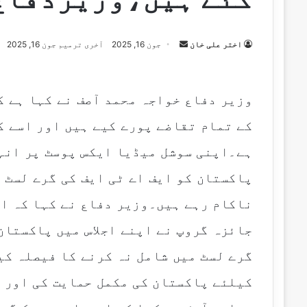
اختر علی خان
S
جون 16, 2025
آخری ترمیم جون 16, 2025
e
n
d
وزیر دفاع خواجہ محمد آصف نے کہا ہے ک
a
کے تمام تقاضے پورے کیے ہیں اور اسے ک
n
e
ہے۔اپنی سوشل میڈیا ایکس پوسٹ پر انہ
m
پاکستان کو ایف اے ٹی ایف کی گرے لسٹ م
a
i
ناکام رہے ہیں۔وزیر دفاع نے کہا کہ ای
l
جائزہ گروپ نے اپنے اجلاس میں پاکستان
گرے لسٹ میں شامل نہ کرنے کا فیصلہ کی
کیلئے پاکستان کی مکمل حمایت کی اور ت