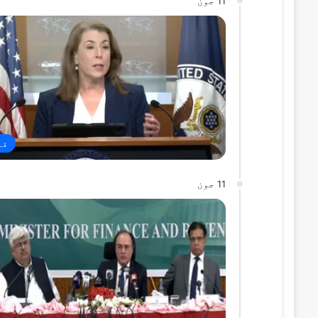
11 جون
قو
11 جون