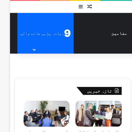
متفرق
Sidebar
9
زیادہ پڑہی جانے والی
مضامین
تازہ خبریں