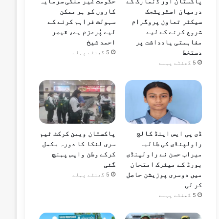
پاکستان اور ڈنمارک کے
حکومت غیر ملکی سرمایہ
درمیان اسٹریٹجک
کاروں کو ہر ممکن
سیکٹر تعاون پروگرام
سہولت فراہم کرنے کے
شروع کرنے کے لیے
لیے پُرعزم ہے، قیصر
مفاہمتی یادداشت پر
احمد شیخ
دستخط
5 گھنٹے پہلے
5 گھنٹے پہلے
ڈی پی ایس اینڈ کالج
پاکستان ویمن کرکٹ ٹیم
راولپنڈی کی طالبہ
سری لنکا کا دورہ مکمل
میراب حسن نے راولپنڈی
کرکے وطن واپس پہنچ
بورڈ کے میٹرک امتحان
گئی
میں دوسری پوزیشن حاصل
5 گھنٹے پہلے
کر لی
5 گھنٹے پہلے