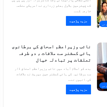
کے چیئرمین بلاول بھٹو زرداری نے امریکی محکمہ
خارجہ کے…
مزید پڑھیے
می
نائب وزیراعظم اسحاق کی برطانوی
ہائی کمشنر سے ملاقات ، دو طرفہ
تعلقات پر تبادلہ خیال
بدھ کو اسلام آباد میں نائب وزیراعظم اسحاق ڈار
سے برطانیہ کی ہائی کمشنر جین میریٹ نے ملاقات
کی۔انہوں نے…
می
مزید پڑھیے