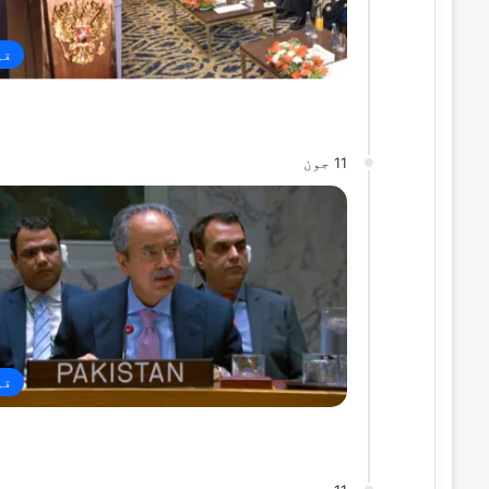
قو
11 جون
قو