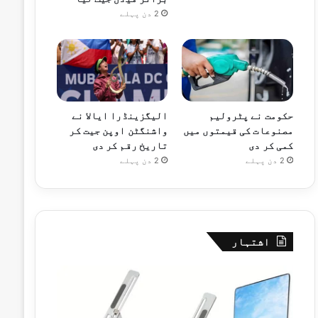
2 دن پہلے
حکومت نے پٹرولیم
الیگزینڈرا ایالا نے
مصنوعات کی قیمتوں میں
واشنگٹن اوپن جیت کر
کمی کر دی
تاریخ رقم کر دی
2 دن پہلے
2 دن پہلے
اشتہار