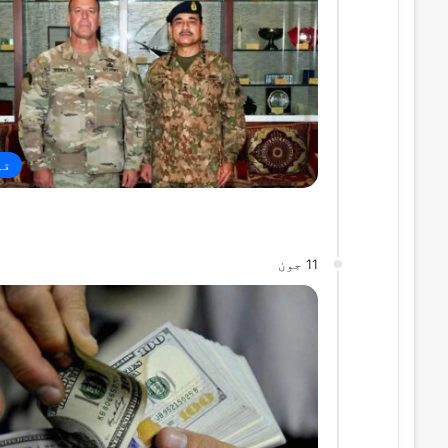
قو
11 جون