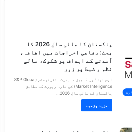
پاکستان کا مالی سال 2026 کا
بجٹ: دفاعی اخراجات میں اضافہ،
آمدنی کے اہداف پر شکوک، مالی
نظم و ضبط پر زور
ایس اینڈ پی گلوبل مارکیٹ انٹیلیجنس (S&P Global
Market Intelligence) کی تازہ رپورٹ کے مطابق
رت
پاکستان کے مالی سال 2026…
مزید پڑھیے