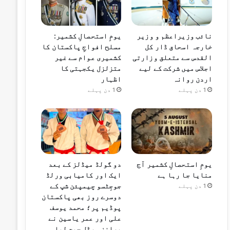
نائب وزیراعظم و وزیر
یومِ استحصالِ کشمیر:
خارجہ اسحاق ڈار کل
مسلح افواجِ پاکستان کا
القدس سے متعلق وزارتی
کشمیری عوام سے غیر
اجلاس میں شرکت کے لیے
متزلزل یکجہتی کا
اردن روانہ
اظہار
1 دن پہلے
1 دن پہلے
یومِ استحصالِ کشمیر آج
دو گولڈ میڈلز کے بعد
منایا جا رہا ہے
ایک اور کامیابی ورلڈ
جوجِٹسو چیمپئن شپ کے
1 دن پہلے
دوسرے روز بھی پاکستان
پوڈیم پر؛ محمد یوسف
علی اور عمر یاسین نے
برانز میڈل جیت لیا