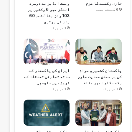
جاری رکھنے کا عزم
ویسٹ انڈیز نے دوسری
اننگز میں 6 وکٹوں پر
6 گھنٹے پہلے
103 رنز بنا لئے، 60
رنز کی برتری
1 دن پہلے
پاکستان کشمیری عوام
ایران کی پاکستان کے
کی ہر ممکن حمایت جاری
ساتھ تجارتی تعلقات کے
رکھے گا، امیر مقام
فروغ میں دلچسپی
1 دن پہلے
1 دن پہلے
پاکستان بین المذاہب
ملک کے بیشتر علاقوں