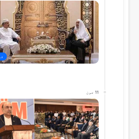
قو
11 جون