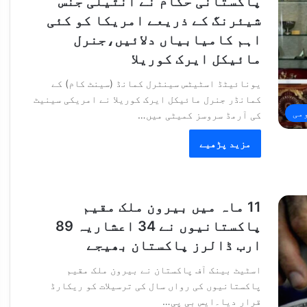
پاکستانی حکام نے انٹیلی جنس
شیئرنگ کے ذریعے امریکا کو کئی
اہم کامیابیاں دلائیں،جنرل
مائیکل ایرک کوریلا
یونائیٹڈ اسٹیٹس سینٹرل کمانڈ (سینٹ کام) کے
کمانڈر جنرل مائیکل ایرک کوریلا نے امریکی سینیٹ
می
کی آرمڈ سروسز کمیٹی میں…
مزید پڑھیے
11 ماہ میں بیرون ملک مقیم
پاکستانیوں نے 34 اعشاریہ 89
ارب ڈالرز پاکستان بھیجے
اسٹیٹ بینک آف پاکستان نے بیرون ملک مقیم
پاکستانیوں کی رواں سال کی ترسیلات کو ریکارڈ
قرار دیا۔ایس بی پی…