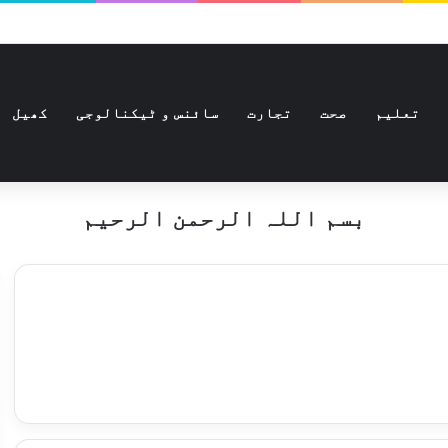
تعلیم
صحت
تجارت
سائنس و ٹیکنالوجی
کھیل
بسم اللہ الرحمن الرحیم