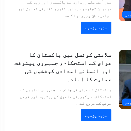
صدر آصف علی زرداری نے پاکستان اور روس کے
درمیان تجارت، سرمایہ کاری، تکنیکی تعاون اور
می
عوامی سطح پرروابط کے…
مزید پڑھیے
سلامتی کونسل میں پاکستان کا
عراق کے استحکام، جمہوری پیشرفت
اور انسانی امدادی کوششوں کی
حمایت کا اعادہ
پاکستان نے عراق کی جانب سے جمہوری اداروں کے
استحکام، سیکیورٹی ماحول کی بہتری، اور قومی
می
ترقی کے فروغ کے…
مزید پڑھیے