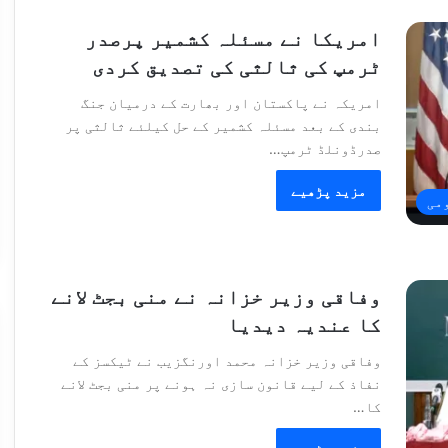
امریکا نے مسئلہ کشمیر پرصدر
ٹرمپ کی ثالثی کی تصدیق کردی
امریکہ نے پاکستان اور بھارت کے درمیان جنگ
بندی کے بعد مسئلہ کشمیر کے حل کیلئے ثالثی پر
صدرڈونلڈ ٹرمپ…
مزید پڑھیے
می
وفاقی وزیر خزانہ نے منی بجٹ لانے
کا عندیہ دیدیا
وفاقی وزیر خزانہ محمد اورنگزیب نے ٹیکسز کے
نفاذ کے لیے قانون سازی نہ ہونے پر منی بجٹ لانے
کا…