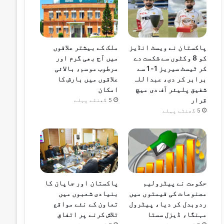
پاکستان نے ویسٹ انڈیز
ملک کے بیشتر علاقوں
کو 8 وکٹوں سے شکست دے
میں آج بھی گرم اور
کر ٹیسٹ سیریز 1-1 سے
مرطوب موسم، بالائی
برابر کر دی، عبداللہ
علاقوں میں بارش کا
شفیق پلیئر آف دی میچ
امکان
قرار
5 گھنٹے پہلے
5 گھنٹے پہلے
حکومت نے پیٹرولیم
پاکستان اور جاپان کا
مصنوعات کی قیمتوں میں
بنیادی شعبوں میں
ردوبدل کر دیا، پیٹرول
تعاون کے نئے مواقع
مہنگا، ڈیزل سستا
تلاش کرنے پر اتفاق