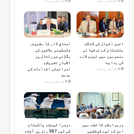
5 گھنٹے پہلے
6 گھنٹے پہلے
احسن اقبال کی گلگت
اسحاق ڈار کا مقبوضہ
بلتستان کے ترقیاتی
فلسطینی علاقوں کی
منصوبوں میں تیزی لانے
بگڑتی صورتحال پر
کی ہدایت
اظہارِ تشویش،
اسرائیلی اقدامات کی
6 گھنٹے پہلے
مذمت
6 گھنٹے پہلے
وزیراعظم کا خطے میں
دوسرا ٹیسٹ، پاکستان
امن کے لیے کوششیں
کی ٹیم 387 رنز پر آؤٹ،