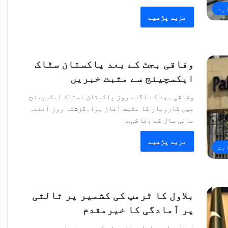
رت
مزید پڑھیے
وفاقی بجٹ کے بعد پاکستان سٹاک
ایکسچینج سے مثبت خبریں
وفاقی بجٹ کے اگلے روز پاکستان اسٹاک ایکسچینج
میں کاروبار کا مثبت آغاز ہوا۔گزشتہ روز آئندہ
مالی سال کے وفاقی…
مزید پڑھیے
رت
بلاول کا ٹرمپ کی کشمیر پر ثالثی
پر آمادگی کا خیرمقدم
اعلیٰ سطحی پارلیمانی وفد کے سربراہ اور پی پی پی