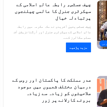
چیف جسٹس، رابطہ عالم اسلامی کے
سیکرٹری جنرل کا عالمی چیلنجوں
پرتبادلہ خیال
چیف جسٹس یحییٰ آفریدی نے مکہ مکرمہ میں رابطہ
عالم اسلامی کے سیکرٹری جنرل اور آرگنائزیشن آف
مسلم سکالرز کے…
می
مزید پڑھیے
صدر مملکت کا پاکستان اور روس کے
درمیان مختلف شعبوں میں موجود
صلاحیتوں کو زیادہ سے زیادہ
بروئے کارلانے پر زور