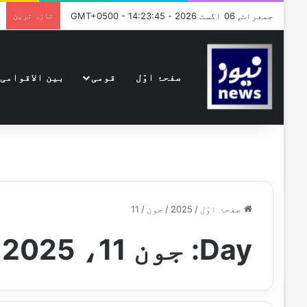
جمعرات, 06 اگست 2026 - GMT+0500 - 14:23:45
تازہ ترین
صفحۂ اوّل
قومی
بین الاقوامی
صفحۂ اوّل
/
2025
/
جون
/
11
Day:
جون 11، 2025