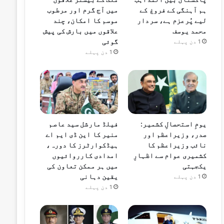
ہم آہنگی کے فروغ کے
میں آج گرم اور مرطوب
لیے پُرعزم ہے، سردار
موسم کا امکان، چند
محمد یوسف
علاقوں میں بارش کی پیش
گوئی
1 دن پہلے
1 دن پہلے
یومِ استحصالِ کشمیر:
فیلڈ مارشل سید عاصم
صدر، وزیراعظم اور
منیر کا این ڈی ایم اے
نائب وزیراعظم کا
ہیڈکوارٹرز کا دورہ،
کشمیری عوام سے اظہارِ
امدادی کارروائیوں
یکجہتی
میں ہر ممکن تعاون کی
یقین دہانی
1 دن پہلے
1 دن پہلے