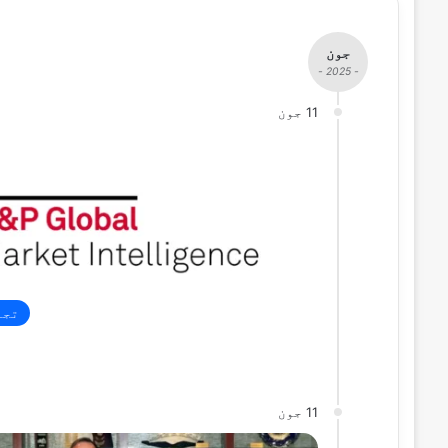
جون
- 2025 -
11 جون
تجا
11 جون