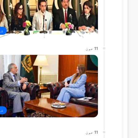
قو
11 جون
قو
11 جون