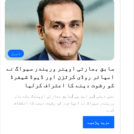
کھیل
سابق بھارتی اوپنر وریندر سیواگ نے
امپائر روڈی کرٹزن اور ڈیوڈ شیفرڈ
کو رشوت دینے کا اعتراف کرلیا
نئی دہلی (سی این پی )سابق بھارتی اوپننگ بلے باز
وریندر سہواگ نے امپائرز کو رشوت دینے کا انکشاف
کر…
مزید پڑھیے