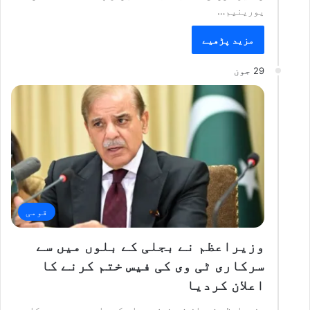
یورینیم…
مزید پڑھیے
29 جون
قومی
وزیراعظم نے بجلی کے بلوں میں سے
سرکاری ٹی وی کی فیس ختم کرنے کا
اعلان کردیا
وزیراعظم شہباز شریف نے بجلی کے بلوں میں سے سرکاری