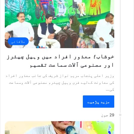
علاقائی
خوشاب؛ معذور افراد میں وہیل چیئرز
اور مصنوعی آلات سماعت تقسیم
وزیر اعلی پنجاب مریم نواز شریف کی جانب معذور افراد
کی معاونت کےلیے فری وہیل چیئر، مصنوعی آلات وسماعت
کی…
مزید پڑھیے
29 جون