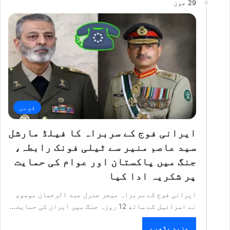
29 جون
قومی
ایرانی فوج کے سربراہ کا فیلڈ مارشل
سید عاصم منیر سے ٹیلی فونک رابطہ،
جنگ میں پاکستان اور عوام کی حمایت
پر شکریہ ادا کیا
ایرانی فوج کے سربراہ میجر جنرل عبد الرحمان موسوی
نے اسرائیل کے ساتھ 12 روزہ جنگ میں ایران کی حمایت…
مزید پڑھیے