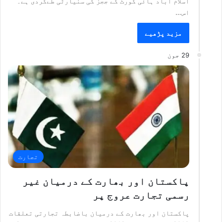
اسلام آباد ہائی کورٹ کے ججز کی سنیارٹی طےکردی ہے۔
اس…
مزید پڑھیے
29 جون
تجارت
پاکستان اور بھارت کے درمیان غیر
رسمی تجارت عروج پر
پاکستان اور بھارت کے درمیان باضابطہ تجارتی تعلقات