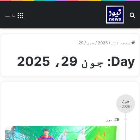
تلاش کیجیے
قائمة
صفحۂ اوّل
/
2025
/
جون
/
29
Day:
جون 29، 2025
جون
- 2025 -
29 جون