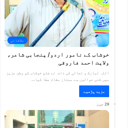
علاقائی
خوشاب کے نامور اردو/ پنجابی شاعر،
ولایت احمد فاروقی
اللہ تبارک و تعالی کی ذات نے ضلع خوشاب کو وطن عزیز
میں کئی حوالوں سے ممتاز مقام عطا کیا…
مزید پڑھیے
29 جون