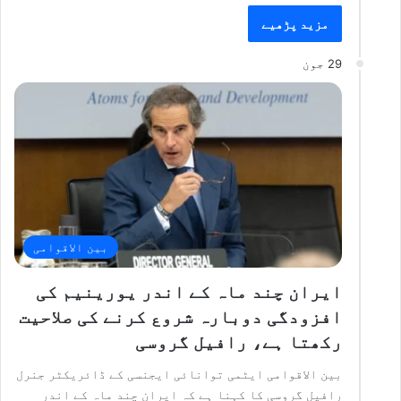
مزید پڑھیے
29 جون
بین الاقوامی
ایران چند ماہ کے اندر یورینیم کی
افزودگی دوبارہ شروع کرنے کی صلاحیت
رکھتا ہے، رافیل گروسی
بین الاقوامی ایٹمی توانائی ایجنسی کے ڈائریکٹر جنرل
رافیل گروسی کا کہنا ہے کہ ایران چند ماہ کے اندر