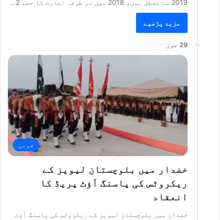
2019 سے معطل ہیں، 2018 میں دو طرفہ تجارت کا حجم 2…
مزید پڑھیے
29 جون
قومی
خضدار میں بلوچستان لیویز کے
ریکروٹس کی پاسنگ آؤٹ پریڈ کا
انعقاد
خضدار میں بلوچستان لیویز کے ریکروٹس کی پاسنگ آؤٹ