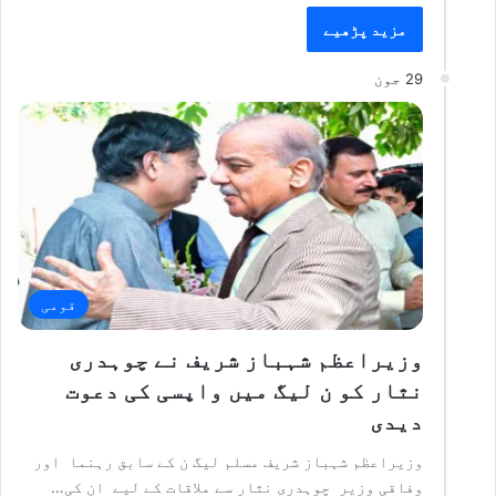
مزید پڑھیے
29 جون
قومی
وزیراعظم شہباز شریف نے چوہدری
نثار کو ن لیگ میں واپسی کی دعوت
دیدی
وزیراعظم شہباز شریف مسلم لیگ ن کے سابق رہنما اور
وفاقی وزیر چوہدری نثار سے ملاقات کے لیے ان کی…