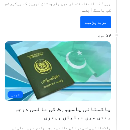
پریڈ کا انعقادخضدار میں بلوچستان لیویز کے ریکروٹس
کی پاسنگ آؤٹ…
مزید پڑھیے
29 جون
قومی
پاکستانی پاسپورٹ کی عالمی درجہ
بندی میں نمایاں بہتری
پاکستانی پاسپورٹ کی عالمی درجہ بندی میں نمایاں