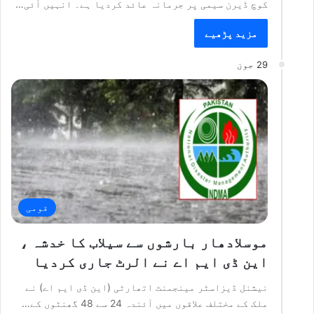
کوچ ڈیرن سیمی پر جرمانہ عائد کردیا ہے۔ انہیں آئی…
مزید پڑھیے
29 جون
قومی
موسلادھار بارشوں سے سیلاب کا خدشہ ،
این ڈی ایم اے نے الرٹ جاری کردیا
نیشنل ڈیزاسٹر مینجمنٹ اتھارٹی (این ڈی ایم اے) نے
ملک کے مختلف علاقوں میں آئندہ 24 سے 48 گھنٹوں کے…