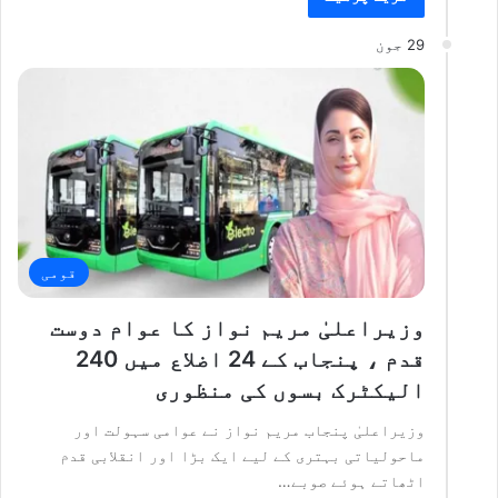
29 جون
قومی
وزیراعلیٰ مریم نواز کا عوام دوست
قدم ، پنجاب کے 24 اضلاع میں 240
الیکٹرک بسوں کی منظوری
وزیراعلیٰ پنجاب مریم نواز نے عوامی سہولت اور
ماحولیاتی بہتری کے لیے ایک بڑا اور انقلابی قدم
اٹھاتے ہوئے صوبے…