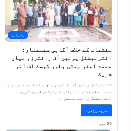
علاقائی
منشیات کے خلاف آگاہی سیمینار؛
انٹرنیشنل یونین آف رائٹرز، میاں
محمد اصغر بھٹی بطور گیسٹ آف آنر
شریک
انٹرنیشنل یونین آف رائٹرز، پنجاب کے نائب صدر میاں
محمد اصغر بھٹی نے اینٹی نارکوٹکس فورس،گریس
انٹرنیشنل ری ہیب سینٹر…
مزید پڑھیے
29 جون