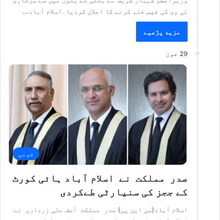
ٹی وی کی فیس ختم کرنے کا اعلان کردیا۔اسلام آباد…
مزید پڑھیے
29 جون
قومی
صدر مملکت نے اسلام آباد ہائی کورٹ
کے ججز کی سنیارٹی طےکردی
اسلام آباد(سی این پی) صدر مملکت آصف علی زرداری نے