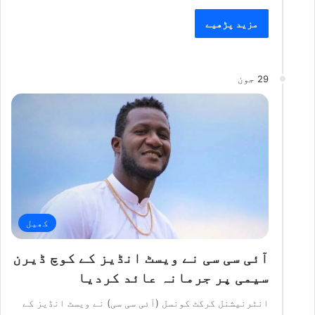
مزید پڑھیے
29 جون
کھیل
آئی سی سی نے ویسٹ انڈیز کے کوچ ڈیرن
سیمی پر جرمانہ عائد کردیا
انٹرنیشنل کرکٹ کونسل (آئی سی سی) نے ویسٹ انڈیز کے