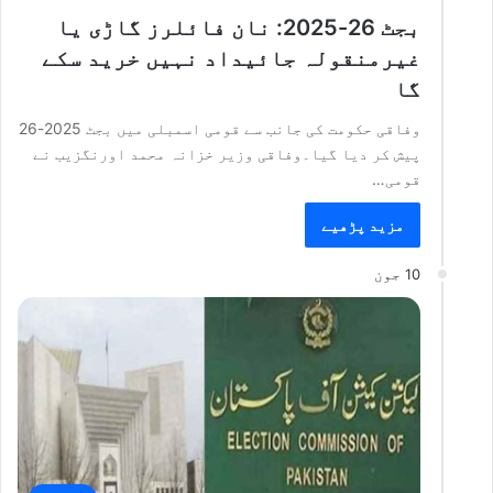
بجٹ 26-2025: نان فائلرز گاڑی یا
غیرمنقولہ جائیداد نہیں خرید سکے
گا
وفاقی حکومت کی جانب سے قومی اسمبلی میں بجٹ 2025-26
پیش کر دیا گیا۔وفاقی وزیر خزانہ محمد اورنگزیب نے
قومی…
مزید پڑھیے
10 جون