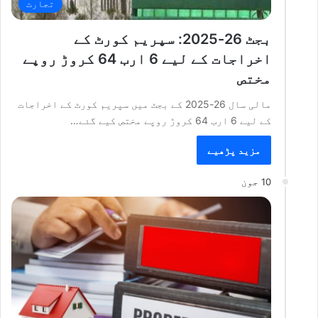
تجارت
بجٹ 26-2025: سپریم کورٹ کے
اخراجات کے لیے 6 ارب 64 کروڑ روپے
مختص
مالی سال 26-2025 کے بجٹ میں سپریم کورٹ کے اخراجات
کے لیے 6 ارب 64 کروڑ روپے مختص کیے گئے…
مزید پڑھیے
10 جون