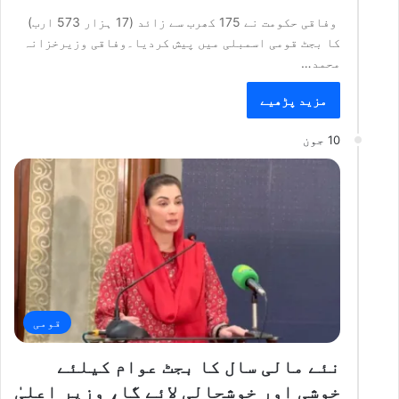
وفاقی حکومت نے 175 کھرب سے زائد (17 ہزار 573 ارب)
کا بجٹ قومی اسمبلی میں پیش کردیا۔وفاقی وزیرخزانہ
محمد…
مزید پڑھیے
10 جون
قومی
نئے مالی سال کا بجٹ عوام کیلئے
خوشی اور خوشحالی لائے گا، وزیر اعلیٰ