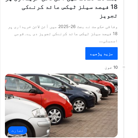
18 فیصد سیلز ٹیکس عائد کرنےکی
تجویز
وفاقی حکومت نے بجٹ 26-2025 میں آئن لائن خریداری پر
18 فیصد سیلز ٹیکس عائد کرنےکی تجویز دی ہے۔قومی
اسمبلی…
مزید پڑھیے
10 جون
تجارت