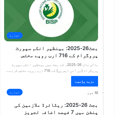
تجارت
بجٹ26-2025: بینظیر انکم سپورٹ
پروگرام کے 716 ارب روپے مختص
مالی سال 26-2025ء کے بجٹ میں بینظیر انکم سپورٹ
پروگرام (بی آئی ایس پی) کے 716 ارب روپے مختص کرنے…
مزید پڑھیے
تجارت
10 جون
بجٹ 26-2025: ریٹائرڈ ملازمین کی
پنشن میں 7 فیصد اضافہ تجویز