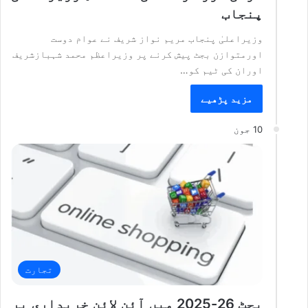
پنجاب
وزیراعلیٰ پنجاب مریم نواز شریف نے عوام دوست
اورمتوازن بجٹ پیش کرنے پر وزیراعظم محمد شہبازشریف
اوران کی ٹیم کو…
مزید پڑھیے
10 جون
تجارت
بجٹ 26-2025 میں آئن لائن خریداری پر