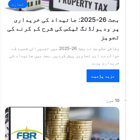
تجارت
بجٹ 26-2025: جائیداد کی خریداری
پر ودہولڈنگ ٹیکس کی شرح کم کرنے کی
تجویز
وفاقی حکومت نے بجٹ 26-2025 میں تعمیراتی شعبے کے
حوالے سے اہم تجاویز پیش کردیں۔بجٹ میں جائیداد کی
خریداری پر…
مزید پڑھیے
10 جون