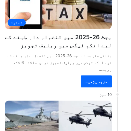
تجارت
بجٹ 26-2025 میں تنخواہ دار طبقے کے
لیے انکم ٹیکس میں ریلیف تجویز
وفاقی حکومت نے بجٹ 26-2025 میں تنخواہ دار طبقے کے
لیے انکم ٹیکس میں ریلیف تجویز کردی۔سالانہ 6 لاکھ
روپے…
مزید پڑھیے
10 جون