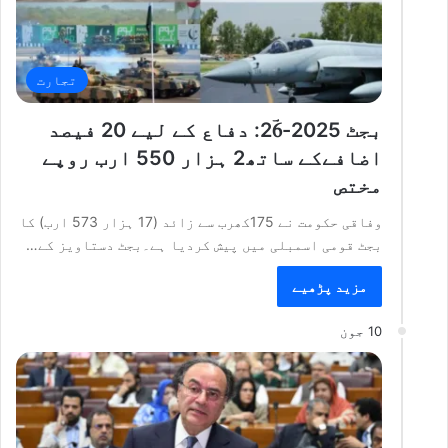
تجارت
بجٹ 2025-26ؔ: دفاع کے لیے 20 فیصد
اضافےکے ساتھ2 ہزار 550 ارب روپے
مختص
وفاقی حکومت نے 175کھرب سے زائد (17 ہزار 573 ارب) کا
بجٹ قومی اسمبلی میں پیش کردیا ہے۔بجٹ دستاویز کے…
مزید پڑھیے
10 جون