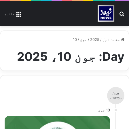
تلاش کیجیے
قائمة
صفحۂ اوّل
/
2025
/
جون
/
10
Day:
جون 10، 2025
جون
- 2025 -
10 جون