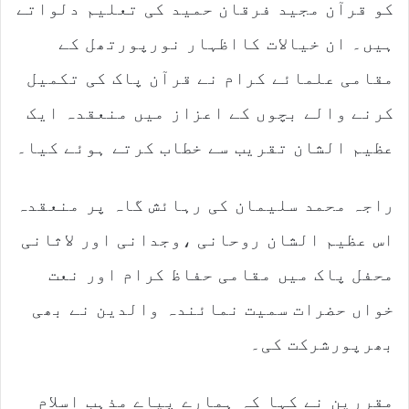
کو قرآن مجید فرقان حمید کی تعلیم دلواتے
e
m
ہیں۔ ان خیالات کااظہار نورپورتھل کے
a
مقامی علمائے کرام نے قرآن پاک کی تکمیل
i
l
کرنے والے بچوں کے اعزاز میں منعقدہ ایک
عظیم الشان تقریب سے خطاب کرتے ہوئے کیا۔
راجہ محمد سلیمان کی رہائش گاہ پر منعقدہ
اس عظیم الشان روحانی ،وجدانی اور لاثانی
محفل پاک میں مقامی حفاظ کرام اور نعت
خواں حضرات سمیت نمائندہ والدین نے بھی
بھرپورشرکت کی۔
مقررین نے کہا کہ ہمارے پیاے مذہب اسلام