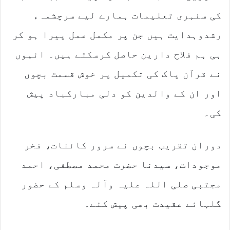
کی سنہری تعلیمات ہمارے لیے سرچشمہء
رشدوہدایت ہیں جن پر مکمل عمل پیرا ہو کر
ہی ہم فلاح دارین حاصل کرسکتے ہیں۔ انہوں
نے قرآن پاک کی تکمیل پر خوش قسمت بچوں
اور ان کے والدین کو دلی مبارکباد پیش
کی۔
دوران تقریب بچوں نے سرور کائنات، فخر
موجودات، سیدنا حضرت محمد مصطفی، احمد
مجتبی صلی اللہ علیہ وآلہ وسلم کے حضور
گلہائے عقیدت بھی پیش کئے۔