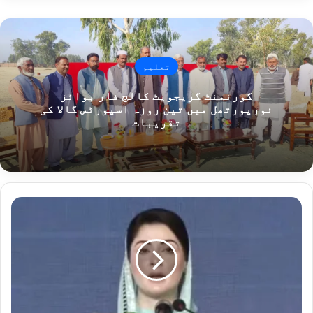
تعلیم
گورنمنٹ گریجویٹ کالج فار بوائز
نورپورتھل میں تین روزہ اسپورٹس گالا کی
تقریبات
ذ
ر
ا
س
ی
ت
و
ج