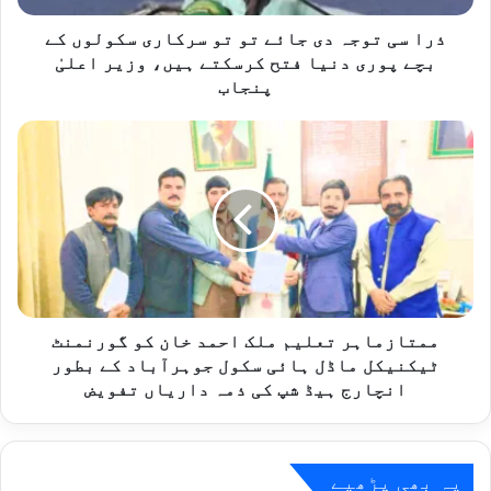
ہ
د
ذرا سی توجہ دی جائے تو تو سرکاری سکولوں کے
ی
بچے پوری دنیا فتح کرسکتے ہیں، وزیر اعلیٰ
ج
پنجاب
ا
ئ
م
ے
م
ت
ت
و
ا
ت
ز
و
م
س
ا
ر
ہ
ک
ر
ا
ت
ممتازماہر تعلیم ملک احمد خان کو گورنمنٹ
ر
ع
ٹیکنیکل ماڈل ہائی سکول جوہرآباد کے بطور
ی
ل
انچارج ہیڈ شپ کی ذمہ داریاں تفویض
س
ی
ک
م
و
م
ل
ل
یہ بھی پڑھیے