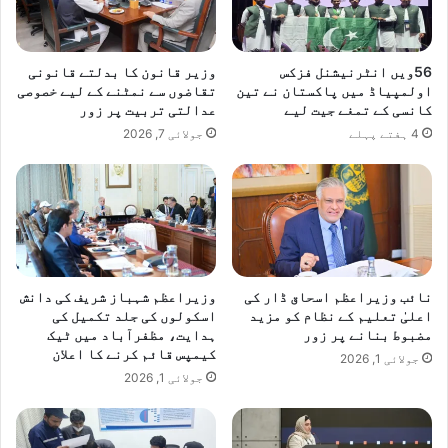
د
ک
ے
​56ویں انٹرنیشنل فزکس
وزیر قانون کا بدلتے قانونی
ب
اولمپیاڈ میں پاکستان نے تین
تقاضوں سے نمٹنے کے لیے خصوصی
ط
کانسی کے تمغے جیت لیے
عدالتی تربیت پر زور
و
4 ہفتے پہلے
جولائی 7, 2026
ر
ا
ن
چ
ا
ر
ج
ہ
نائب وزیراعظم اسحاق ڈار کی
وزیراعظم شہباز شریف کی دانش
ی
اعلیٰ تعلیم کے نظام کو مزید
اسکولوں کی جلد تکمیل کی
ڈ
مضبوط بنانے پر زور
ہدایت، مظفرآباد میں ٹیک
ش
کیمپس قائم کرنے کا اعلان
جولائی 1, 2026
پ
جولائی 1, 2026
ک
ی
ذ