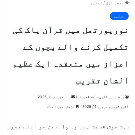
صفحۂ اوّل
/
تعلیم
تعلیم
نورپورتھل میں قرآن پاک کی
تکمیل کرنے والے بچوں کے
اعزاز میں منعقدہ ایک عظیم
الشان تقریب
راجہ نور الہی عاطف (خوشاب)
S
فروری 11, 2025
e
آخری ترمیم فروری 11, 2025
پڑھنے میں ۱ منٹ
n
d
بہت خوش قسمت ہیں وہ والدین جو اپنے بچوں
a
n