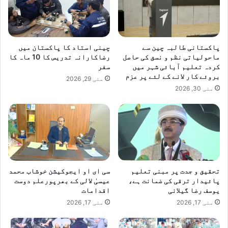
م
ہ
د
ا
پاکستانی طالبہ چین سے
چینی استاد کا پاکستان میں
ر
ماحولیاتی نظم و نسق کی حاصل
رضاکارانہ تدریس کا 10 ماہ کا
ی
کردہ تعلیم آبائی شہر میں
سفر
ا
بروئے کار لانے کے لئے پر عزم
مئی 29, 2026
ں
مئی 30, 2026
ت
ف
و
ی
ض
تحقیق و جدت پر مبنی تعلیم
سی ای او ایجوکیشن خوشاب محمد
پائیدار ترقی کی ضمانت ہے،
عیسیٰ لالی کے بھرپورعلم دوست
یوسف رضا گیلانی
اقدامات
مئی 17, 2026
مئی 17, 2026