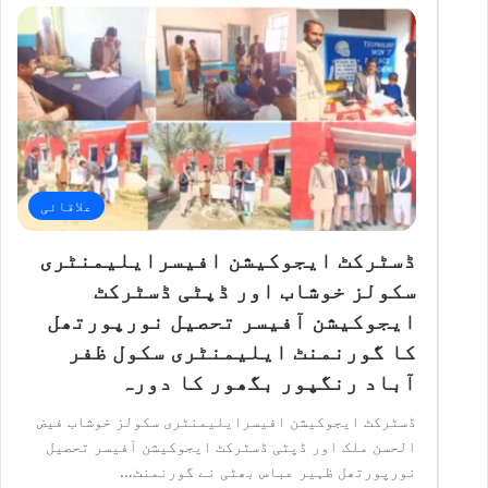
علاقائی
ڈسٹرکٹ ایجوکیشن افیسرایلیمنٹری
سکولز خوشاب اور ڈپٹی ڈسٹرکٹ
ایجوکیشن آفیسر تحصیل نورپورتھل
کا گورنمنٹ ایلیمنٹری سکول ظفر
آباد رنگپور بگھور کا دورہ
ڈسٹرکٹ ایجوکیشن افیسرایلیمنٹری سکولز خوشاب فیض
الحسن ملک اور ڈپٹی ڈسٹرکٹ ایجوکیشن آفیسر تحصیل
نورپورتھل ظہیر عباس بھٹی نے گورنمنٹ…