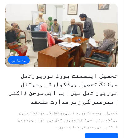
علاقائی
تحصیل ایسسمنٹ بورڈ نورپورتھل
میٹنگ تحصیل ہیڈکوارٹر ہسپتال
نورپور تھل میں ایم ایس سرجن ڈاکٹر
امیرعمر کی زیر صدارت منعقد
تحصیل ایسسمنٹ بورڈ نورپورتھل کی میٹنگ تحصیل
ہیڈکوارٹر ہسپتال نورپور تھل میں ایم ایس سرجن
ڈاکٹر امیرعمر کی صدارت میں…