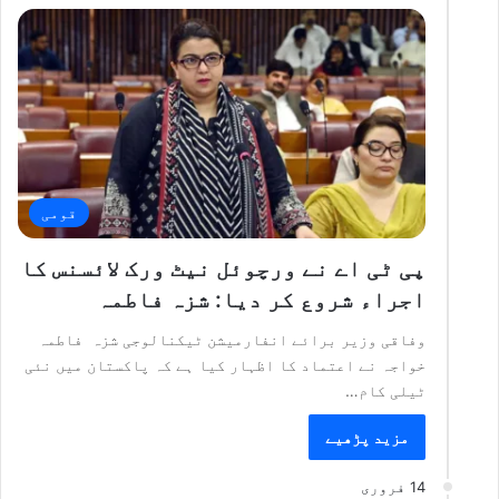
قومی
پی ٹی اے نے ورچوئل نیٹ ورک لائسنس کا
اجراء شروع کر دیا: شزہ فاطمہ
وفاقی وزیر برائے انفارمیشن ٹیکنالوجی شزہ فاطمہ
خواجہ نے اعتماد کا اظہار کیا ہے کہ پاکستان میں نئی
ٹیلی کام…
مزید پڑھیے
14 فروری