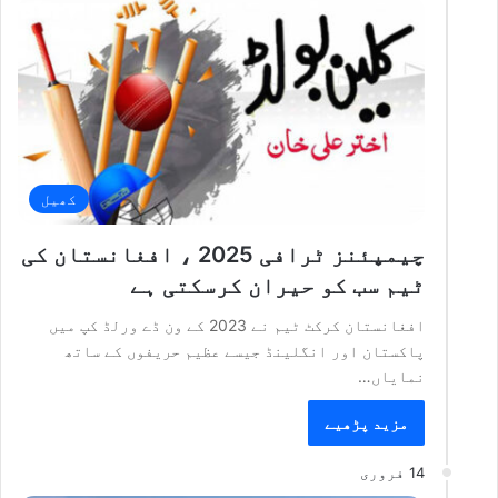
کھیل
چیمپئنز ٹرافی 2025 ، افغانستان کی
ٹیم سب کو حیران کرسکتی ہے
افغانستان کرکٹ ٹیم نے 2023 کے ون ڈے ورلڈ کپ میں
پاکستان اور انگلینڈ جیسے عظیم حریفوں کے ساتھ
نمایاں…
مزید پڑھیے
14 فروری