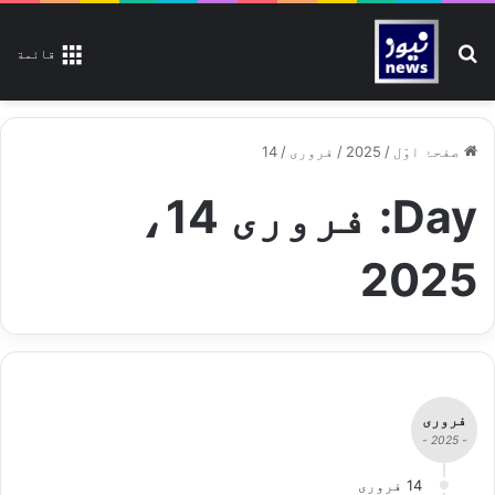
تلاش کیجیے
قائمة
صفحۂ اوّل
/
2025
/
فروری
/
14
Day:
فروری 14،
2025
فروری
- 2025 -
14 فروری