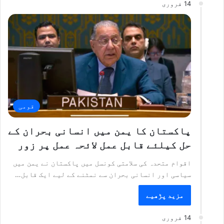
14 فروری
قومی
پاکستان کا یمن میں انسانی بحران کے
حل کیلئے قابل عمل لائحہ عمل پر زور
اقوام متحدہ کی سلامتی کونسل میں پاکستان نے یمن میں
سیاسی اور انسانی بحران سے نمٹنے کے لیے ایک قابل…
مزید پڑھیے
14 فروری