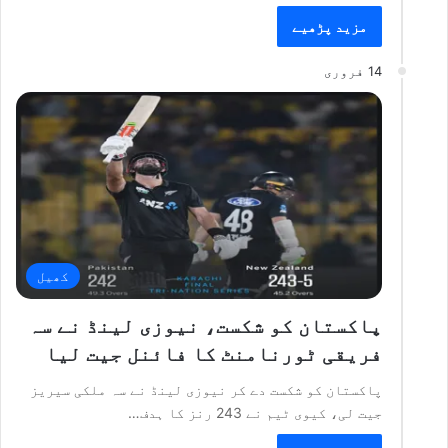
مزید پڑھیے
14 فروری
کھیل
پاکستان کو شکست، نیوزی لینڈ نے سہ
فریقی ٹورنامنٹ کا فائنل جیت لیا
پاکستان کو شکست دے کر نیوزی لینڈ نے سہ ملکی سیریز
جیت لی، کیوی ٹیم نے 243 رنز کا ہدف…