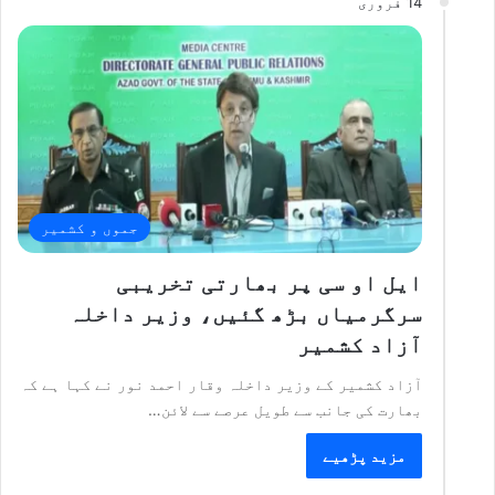
14 فروری
جموں و کشمیر
ایل او سی پر بھارتی تخریبی
سرگرمیاں بڑھ گئیں، وزیر داخلہ
آزاد کشمیر
آزاد کشمیر کے وزیر داخلہ وقار احمد نور نے کہا ہے کہ
بھارت کی جانب سے طویل عرصے سے لائن…
مزید پڑھیے