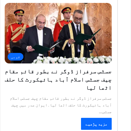
قومی
جسٹس سرفراز ڈوگر نے بطور قائم مقام
چیف جسٹس اسلام آباد ہائیکورٹ کا حلف
اٹھا لیا
جسٹس سرفراز ڈوگر نے بطور قائم مقام چیف جسٹس اسلام
آباد ہائیکورٹ کا حلف اٹھا لیا۔ایوان صدر میں چیف
جسٹس…
مزید پڑھیے