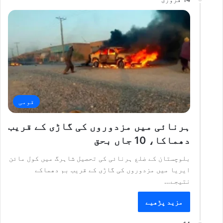
قومی
ہرنائی میں مزدوروں کی گاڑی کے قریب
دھماکا، 10 جاں بحق
بلوچستان کے ضلع ہرنائی کی تحصیل شاہرگ میں کول مائن
ایریا میں مزدوروں کی گاڑی کے قریب بم دھماکے
نتیجے…
مزید پڑھیے