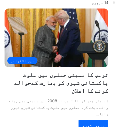
14 فروری
بین الاقوامی
ٹرمپ کا ممبئی حملوں میں ملوث
پاکستانی شہری کو بھارت کےحوالے
کرنے کا اعلان
امریکی صدر ڈونلڈ ٹرمپ نے 2008 میں ممبئی میں ہونے
والے دہشت گرد حملوں میں ملوث پاکستانی شہری تہور
رانا…
مزید پڑھیے