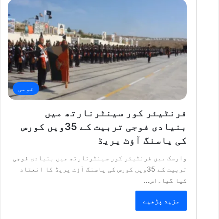
قومی
فرنٹیئر کور سینٹرنارتھ میں
بنیادی فوجی تربیت کے 35ویں کورس
کی پاسنگ آؤٹ پریڈ
وارسک میں فرنٹیئر کور سینٹرنارتھ میں بنیادی فوجی
تربیت کے 35ویں کورس کی پاسنگ آؤٹ پریڈ کا انعقاد
کیا گیا۔اس…
مزید پڑھیے