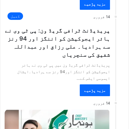
مزید پڑھیے
کھیل
14 فروری
پریذیڈنٹ ٹرافی گریڈ ون: پی ٹی وی نے
ہائر ایجوکیشن کو اننگز اور 94 رنز
سے ہرادیا۔ علی رزاق اور عبداللہ
شفیق کی سنچریاں
پریذیڈنٹ ٹرافی گریڈ ون میں پی ٹی وی نے ہائر
ایجوکیشن کو اننگز اور94 رنز سے ہرادیا۔ایشال
ایسوسی ایٹس کے…
مزید پڑھیے
14 فروری