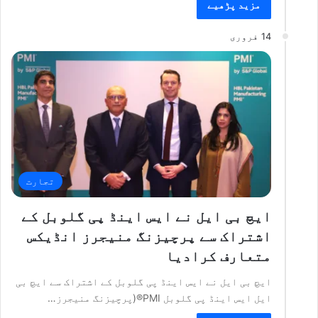
مزید پڑھیے
14 فروری
تجارت
ایچ بی ایل نے ایس اینڈ پی گلوبل کے
اشتراک سے پرچیزنگ منیجرز انڈیکس
متعارف کرادیا
ایچ بی ایل نے ایس اینڈ پی گلوبل کے اشتراک سے ایچ بی
ایل ایس اینڈ پی گلوبل PMI®️(پرچیزنگ منیجرز…