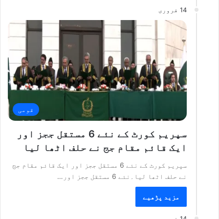
14 فروری
قومی
سپریم کورٹ کے نئے 6 مستقل ججز اور
ایک قائم مقام جج نے حلف اٹھا لیا
سپریم کورٹ کے نئے 6 مستقل ججز اور ایک قائم مقام جج
نے حلف اٹھا لیا۔نئے 6 مستقل ججز اور…
مزید پڑھیے
14 فروری