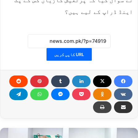
نے سوال کیا کہ پرتعیش گاڑیاں کس کے پک
اینڈ ڈراپ کے لیے ہیں؟
URL کاپی کریں