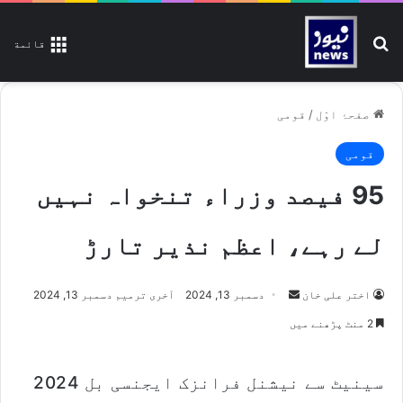
تلاش کیجیے
قائمة
صفحۂ اوّل
/
قومی
قومی
95 فیصد وزراء تنخواہ نہیں
لے رہے، اعظم نذیر تارڑ
اختر علی خان
S
دسمبر 13, 2024
آخری ترمیم دسمبر 13, 2024
e
2 منٹ پڑھنے میں
n
d
سینیٹ سے نیشنل فرانزک ایجنسی بل 2024
a
n