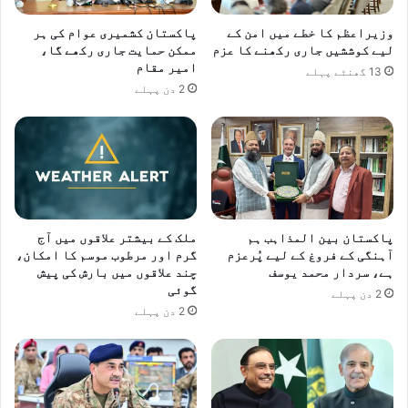
ی
ک
وزیراعظم کا خطے میں امن کے
پاکستان کشمیری عوام کی ہر
ا
لیے کوششیں جاری رکھنے کا عزم
ممکن حمایت جاری رکھے گا،
امیر مقام
پ
13 گھنٹے پہلے
ا
2 دن پہلے
س
پ
و
ر
ٹ
و
ا
پاکستان بین المذاہب ہم
ملک کے بیشتر علاقوں میں آج
پ
آہنگی کے فروغ کے لیے پُرعزم
گرم اور مرطوب موسم کا امکان،
س
ہے، سردار محمد یوسف
چند علاقوں میں بارش کی پیش
د
گوئی
2 دن پہلے
ل
2 دن پہلے
ا
ن
ے
ک
ا