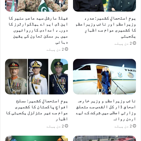
ح
ک
م
یومِ استحصالِ کشمیر: صدر،
فیلڈ مارشل سید عاصم منیر کا
وزیراعظم اور نائب وزیراعظم
این ڈی ایم اے ہیڈکوارٹرز کا
کا کشمیری عوام سے اظہارِ
دورہ، امدادی کارروائیوں
یکجہتی
میں ہر ممکن تعاون کی یقین
دہانی
2 دن پہلے
2 دن پہلے
نائب وزیراعظم و وزیر خارجہ
یومِ استحصالِ کشمیر: مسلح
اسحاق ڈار کل القدس سے متعلق
افواجِ پاکستان کا کشمیری
وزارتی اجلاس میں شرکت کے لیے
عوام سے غیر متزلزل یکجہتی کا
اردن روانہ
اظہار
2 دن پہلے
2 دن پہلے