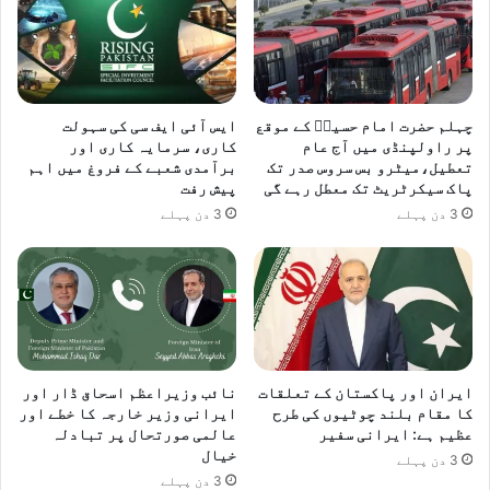
چہلم حضرت امام حسینؓ کے موقع
ایس آئی ایف سی کی سہولت
پر راولپنڈی میں آج عام
کاری، سرمایہ کاری اور
تعطیل،میٹرو بس سروس صدر تک
برآمدی شعبے کے فروغ میں اہم
پاک سیکرٹریٹ تک معطل رہے گی
پیش رفت
3 دن پہلے
3 دن پہلے
ایران اور پاکستان کے تعلقات
نائب وزیراعظم اسحاق ڈار اور
کا مقام بلند چوٹیوں کی طرح
ایرانی وزیر خارجہ کا خطے اور
عظیم ہے: ایرانی سفیر
عالمی صورتحال پر تبادلہ
خیال
3 دن پہلے
3 دن پہلے