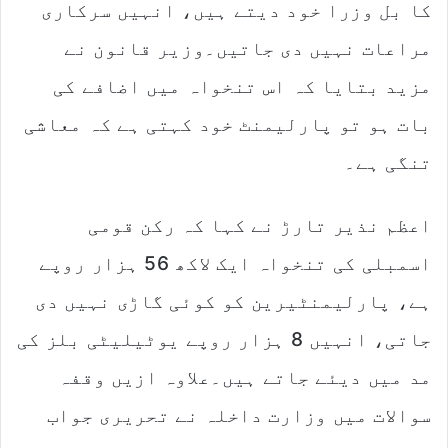
کا بل وزرا خود دیتے ہیں، انہیں سرکاری
مراعات نہیں دی جاتیں۔وزیر قانون نے
مزید بتایا کہ اس تنخواہ میں اضافے کی
بات ہو تو پارلیمنٹ خود کہتی ہے کہ معاشی
تنگی ہے۔
اعظم نذیر تارڑ نے کہا کہ رکن قومی
اسمبلی کی تنخواہ ایک لاکھ 56 ہزار روپے
ہے، پارلیمنٹیرین کو کوئی گاڑی نہیں دی
جاتی، انہیں 8 ہزار روپے یوٹیلیٹی بلز کی
مد میں دیئے جاتے ہیں۔علاوہ ازیں وقفہ
سوالات میں وزارت داخلہ نے تحریری جواب