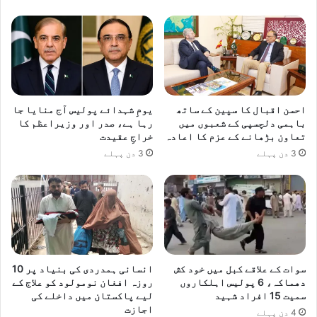
احسن اقبال کا سپین کے ساتھ
یومِ شہدائے پولیس آج منایا جا
باہمی دلچسپی کے شعبوں میں
رہا ہے، صدر اور وزیراعظم کا
تعاون بڑھانے کے عزم کا اعادہ
خراجِ عقیدت
3 دن پہلے
3 دن پہلے
سوات کے علاقے کبل میں خود کش
انسانی ہمدردی کی بنیاد پر 10
دھماکہ، 6 پولیس اہلکاروں
روزہ افغان نومولود کو علاج کے
سمیت 15 افراد شہید
لیے پاکستان میں داخلے کی
اجازت
4 دن پہلے