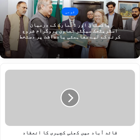
قومی
پاکستان اور ڈنمارک کے درمیان
اسٹریٹجک سیکٹر تعاون پروگرام شروع
کرنے کے لیے مفاہمتی یادداشت پر دستخط
ق
ا
ئ
د
آ
ب
ا
د
م
ی
قائد آباد میں کھلی کچہری کا انعقاد
ں