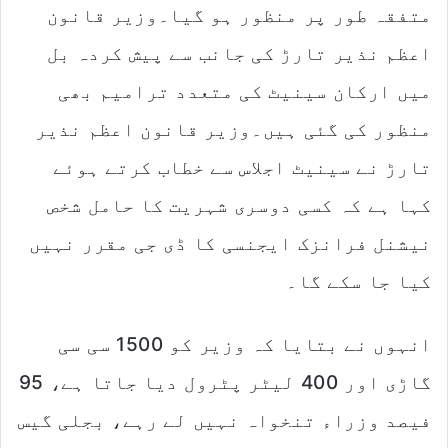
متفقہ طور پر منظور ہو گیا۔وزیر قانون
e
m
اعظم نذیر تارڑ کی جانب سے پیش کردہ بل
a
میں ارکان سینیٹ کی متعدد ترامیم بھی
i
l
منظور کی گئی ہیں۔وزیر قانون اعظم نذیر
تارڑ نے سینیٹ اجلاس سے خطاب کرتے ہوئے
کہا ہے کہ کسی دوسری شہریت کا حامل شخص
نیشنل فرانزک ایجنسی کا ڈی جی مقرر نہیں
کیا جا سکے گا۔
انہوں نے بتایا کہ وزیر کو 1500 سی سی
گاڑی اور 400 لیٹر پٹرول دیا جاتا ہے، 95
فیصد وزراء تنخواہ نہیں لے رہے، بجلی گیس