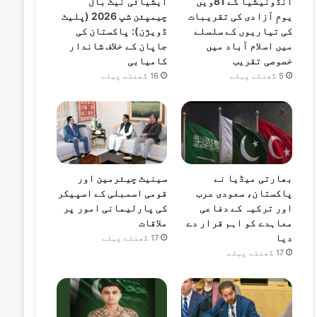
انڈونیشیا کے 81ویں
ایشیائی نیٹ بال
یومِ آزادی کی تقریبات
چیمپئن شپ 2026 (پلیٹ
کی تیاریوں کے سلسلے
ڈویژن): پاکستان کی
میں اسلام آباد میں
جاپان کے خلاف شاندار
خصوصی تقریب
کامیابی
5 گھنٹے پہلے
16 گھنٹے پہلے
بھارتی میڈیا نے
سینیٹ چیئرمین اور
پاکستان، سعودی عرب
قومی اسمبلی کے اسپیکر
اور ترکیہ کے دفاعی
کی پارلیمانی امور پر
معاہدے کو اہم قرار دے
ملاقات
دیا
17 گھنٹے پہلے
17 گھنٹے پہلے