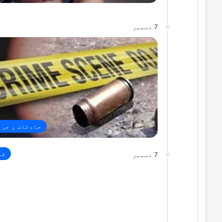
7 دسمبر
حادثات و جرا
قو
7 دسمبر