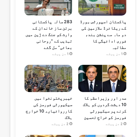
پاکستان اسپورٹس بورڈ
283 سالہ پاکستانی
کے ریٹائرڈ ملازمین کی
برتن ساز خاندان کے
دو ماہ سے پنشن بند،
وارث کو جنگ دے ژین میں
فوری ادائیگی کا
تہذیب کے "روحانی
مطالبہ
بھائی” مل گئے
1 دن پہلے
1 دن پہلے
صدر اور وزیراعظم کا
خیبرپختونخوا میں
10 دہشت گردوں کو ہلاک
سیکیورٹی فورسز کی
کرنے پر سیکیورٹی
کارروائیاں، 10 خوارج
فورسز کو خراجِ تحسین
ہلاک
2 دن پہلے
2 دن پہلے