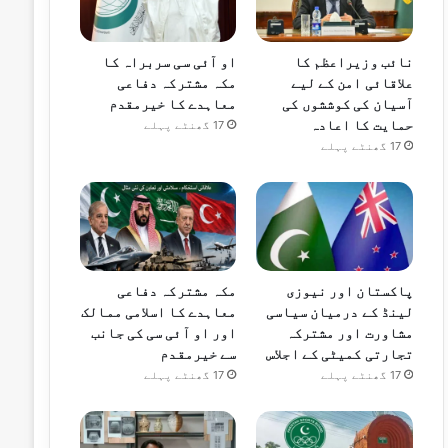
نائب وزیراعظم کا
او آئی سی سربراہ کا
علاقائی امن کے لیے
مکہ مشترکہ دفاعی
آسیان کی کوششوں کی
معاہدے کا خیرمقدم
حمایت کا اعادہ
17 گھنٹے پہلے
17 گھنٹے پہلے
پاکستان اور نیوزی
مکہ مشترکہ دفاعی
لینڈ کے درمیان سیاسی
معاہدے کا اسلامی ممالک
مشاورت اور مشترکہ
اور او آئی سی کی جانب
تجارتی کمیٹی کے اجلاس
سے خیرمقدم
17 گھنٹے پہلے
17 گھنٹے پہلے