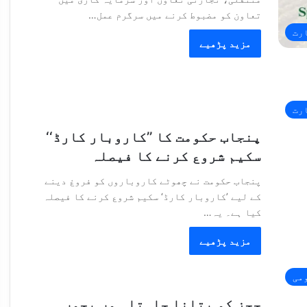
تعاون کو مضبوط کرنے میں سرگرم عمل…
رت
مزید پڑھیے
رت
پنجاب حکومت کا ’’کاروبار کارڈ‘‘
سکیم شروع کرنے کا فیصلہ
پنجاب حکومت نے چھوٹے کاروباروں کو فروغ دینے
کے لیے ’کاروبار کارڈ‘ سکیم شروع کرنے کا فیصلہ
کیا ہے۔ یہ…
مزید پڑھیے
می
ججز کو بتانا چاہتا ہوں بچوں