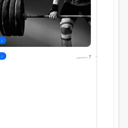
کھ
کھ
7 دسمبر