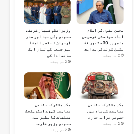
محسن نقوی کی اسلام
وزیراعظم شہباز شریف،
آباد سیف سٹی توسیعی
سعودی ولی عہد اور صدر
منصوبہ 30 ستمبر تک
اردوان نے قصر الصفا
مکمل کرنے کی ہدایت
میں جمعہ کی نماز ایک
ساتھ ادا کی
2 دن پہلے
2 دن پہلے
مکہ مشترکہ دفاعی
مکہ مشترکہ دفاعی
معاہدے کی یاد میں
معاہدہ گہرے اسٹریٹجک
خصوصی ترانہ جاری
تعلقات کا مظہر ہے،
سعودی وزیر خارجہ
2 دن پہلے
2 دن پہلے