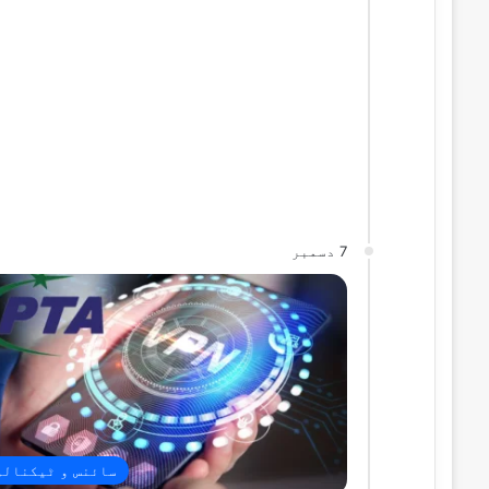
7 دسمبر
سائنس و ٹیکنالو