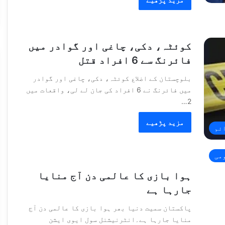
کوئٹہ، دکی، چاغی اور گوادر میں
فائرنگ سے 6 افراد قتل
بلوچستان کے اضلاع کوئٹہ، دکی، چاغی اور گوادر
میں فائرنگ نے 6 افراد کی جان لے لی، واقعات میں
2…
مزید پڑھیے
ئم
می
ہوا بازی کا عالمی دن آج منایا
جارہا ہے
پاکستان سمیت دنیا بھر ہوا بازی کا عالمی دن آج
منایا جارہا ہے۔انٹرنیشنل سول ایوی ایشن