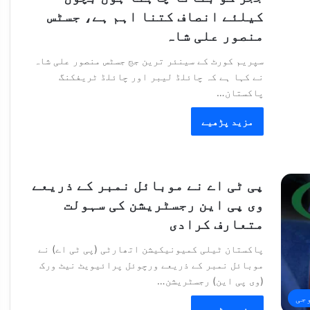
کیلئے انصاف کتنا اہم ہے، جسٹس
منصور علی شاہ
سپریم کورٹ کے سینئر ترین جج جسٹس منصور علی شاہ
نے کہا ہے کہ چائلڈ لیبر اور چائلڈ ٹریفکنگ
پاکستان…
مزید پڑھیے
پی ٹی اے نے موبائل نمبر کے ذریعے
وی پی این رجسٹریشن کی سہولت
متعارف کرادی
پاکستان ٹیلی کمیونیکیشن اتھارٹی (پی ٹی اے) نے
موبائل نمبر کے ذریعے ورچوئل پرائیویٹ نیٹ ورک
(وی پی این) رجسٹریشن…
جی
مزید پڑھیے