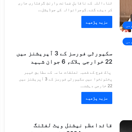
ثناءاللہ کے ناقابلِ ضمانت وارنٹِ گرفتاری جاری
کر دیئے گئے۔گوجرانوالہ کی جوڈیشل…
مزید پڑھیے
می
می
سکیورٹی فورسز کے 3 آپریشنز میں
22 خوارجی ہلاک، 6 جوان شہید
پاک فوج کے شعبہ تعلقات عامہ کے مطابق خیبر
پختونخوا میں سکیورٹی فورسز کے 3 آپریشنز میں
22 خارجی دہشت…
مزید پڑھیے
قائداعظم نیشنل ویٹ لفٹنگ