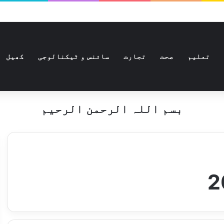
تعلیم
صحت
تجارت
سائنس و ٹیکنالوجی
کھیل
بسم اللہ الرحمن الرحیم