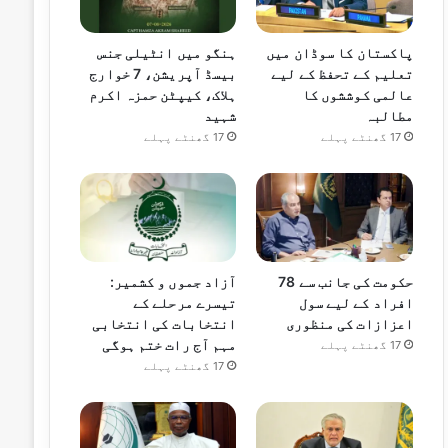
پاکستان کا سوڈان میں
ہنگو میں انٹیلی جنس
تعلیم کے تحفظ کے لیے
بیسڈ آپریشن، 7 خوارج
عالمی کوششوں کا
ہلاک، کیپٹن حمزہ اکرم
مطالبہ
شہید
17 گھنٹے پہلے
17 گھنٹے پہلے
حکومت کی جانب سے 78
آزاد جموں و کشمیر:
افراد کے لیے سول
تیسرے مرحلے کے
اعزازات کی منظوری
انتخابات کی انتخابی
مہم آج رات ختم ہوگی
17 گھنٹے پہلے
17 گھنٹے پہلے