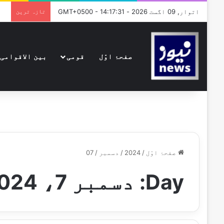
اتوار, 09 اگست 2026 - GMT+0500 - 14:17:31
تازہ ترین
صفحۂ اوّل
قومی
بین الاقوامی
صفحۂ اوّل
/
2024
/
دسمبر
/
07
Day:
دسمبر 7، 2024