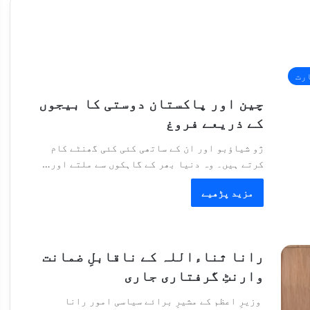
رت
چین اور پاکستان دوستی کا بیجوں
کے ذریعے فروغ
ژو شیاؤبو اور ان کے ساتھی کئی کئی گھنٹے کام
کرتے ہیں۔ وہ دنیا بھر کے گاہکوں سے ملتے اور…
مزید پڑھیے
رانا ثناءاللہ کے ناقابلِ ضمانت
وارنٹِ گرفتاری جاری
وزیرِ اعظم کے مشیرِ برائے سیاسی امور رانا