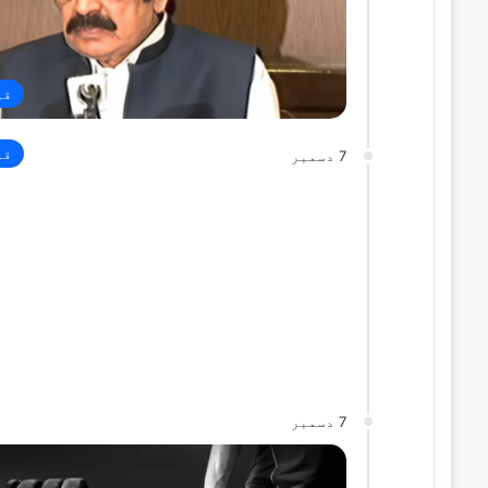
قو
قو
7 دسمبر
7 دسمبر