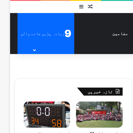
متفرق
Sidebar
9
زیادہ پڑہی جانے والی
مضامین
تازہ خبریں