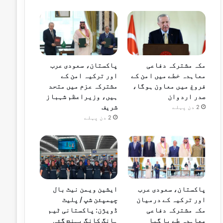
مکہ مشترکہ دفاعی
پاکستان، سعودی عرب
معاہدہ خطے میں امن کے
اور ترکیہ امن کے
فروغ میں معاون ہوگا،
مشترکہ عزم میں متحد
صدر اردوان
ہیں، وزیراعظم شہباز
شریف
2 دن پہلے
2 دن پہلے
پاکستان، سعودی عرب
ایشین ویمن نیٹ بال
اور ترکیہ کے درمیان
چیمپئن شپ / پلیٹ
مکہ مشترکہ دفاعی
ڈویژن: پاکستانی ٹیم
معاہدہ طے پا گیا
ہانگ کانگ پہنچ گئی