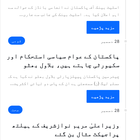
اسٹیٹ بینک آف پاکستان نے انعامی بانڈز کے حوالے سے
اہم اعلان کیا ہے۔ اسٹیٹ بینک کی جانب سے جاری…
مزید پڑھیے
قومی
28 دسمبر
پاکستان کے عوام سیاسی استحکام اور
سکیورٹی چاہتے ہیں، بلاول بھٹو
چیئرمین پاکستان پیپلزپارٹی بلاول بھٹو نے کہا ہے کہ
مسلم لیگ (ن) سمجھتی ہے ان کے پاس دو تہائی اکثریت…
مزید پڑھیے
صحت
28 دسمبر
وزیراعلیٰ مریم نوازشریف کے ہیلتھ
پراجیکٹ مثال بن گئے