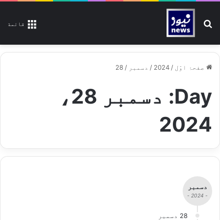
تلاش کیجیے
قائمة
صفحۂ اوّل
/
2024
/
دسمبر
/
28
Day:
دسمبر 28،
2024
دسمبر
- 2024 -
28 دسمبر