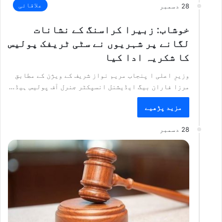
علاقائی
28 دسمبر
خوشاب: زبیرا کراسنگ کے نشانات
لگانے پر شہریوں نے سٹی ٹریفک پولیس
کا شکریہ ادا کیا
وزیرِ اعلی ا پنجاب مریم نواز شریف کے ویژن کے مطابق
مرزا فاران بیگ ایڈیشنل انسپکٹر جنرل آف پولیس ہیڈ…
مزید پڑھیے
28 دسمبر