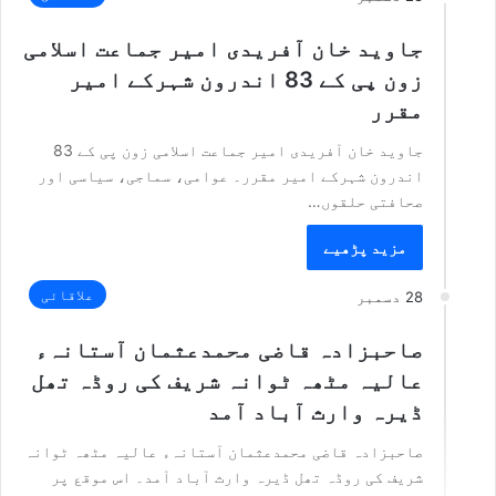
جاوید خان آفریدی امیر جماعت اسلامی
زون پی کے 83 اندرون شہرکے امیر
مقرر
جاوید خان آفریدی امیر جماعت اسلامی زون پی کے 83
اندرون شہرکے امیر مقرر۔ عوامی، سماجی، سیاسی اور
صحافتی حلقوں…
مزید پڑھیے
علاقائی
28 دسمبر
صاحبزادہ قاضی محمدعثمان آستانہء
عالیہ مٹھہ ٹوانہ شریف کی روڈہ تھل
ڈیرہ وارث آباد آمد
صاحبزادہ قاضی محمدعثمان آستانہء عالیہ مٹھہ ٹوانہ
شریف کی روڈہ تھل ڈیرہ وارث آباد آمد۔ اس موقع پر