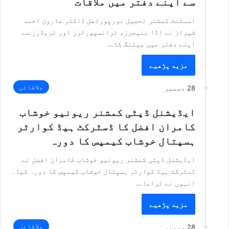
سے اپنے دفتر میں ملاقات
اسسٹنٹ کمشنر تحصیل نورپورتھل ڈاکٹر ھارون احمد
شیراز نے اڈا منیجرز، ٹرانسپورٹرز اور ٹریڈرز سے
اپنے دفتر میں میٹنگ کا…
مزید پڑھیے
علاقائی
28 دسمبر
ایڈیشنل ڈپٹی کمشنر ریونیو خوشاب
کامران افضل کا ڈسٹرکٹ ہیڈ کوارٹر
ہسپتال خوشاب کیمپس کا دورہ
ایڈیشنل ڈپٹی کمشنر ریونیو خوشاب کامران افضل نے
ڈسٹرکٹ ہیڈ کوارٹر ہسپتال خوشاب کیمپس کا دورہ کیا۔
انہوں نے ٹراما…
مزید پڑھیے
علاقائی
28 دسمبر