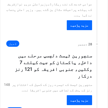
عوامی خدمت کے نئے ریکارڈ،وزیراعلیٰ مریم نوازشریف
کے ہیلتھ پراجیکٹ مثال بن گئے ہیں۔ وزیر اعلیٰ پنجاب
نے کہا ہے…
مزید پڑھیے
کھیل
28 دسمبر
سنچورین ٹیسٹ دلچسپ مرحلے میں
داخل، پاکستان کو جیت کیلئے 7
وکٹیں، جنوبی افریقہ کو 121 رنز
درکار
سنچورین ٹیسٹ کے تیسرے روز کے کھیل کے اختتام پر 148
رنز کے ہدف کے تعاقب میں جنوبی افریقا نے…
مزید پڑھیے