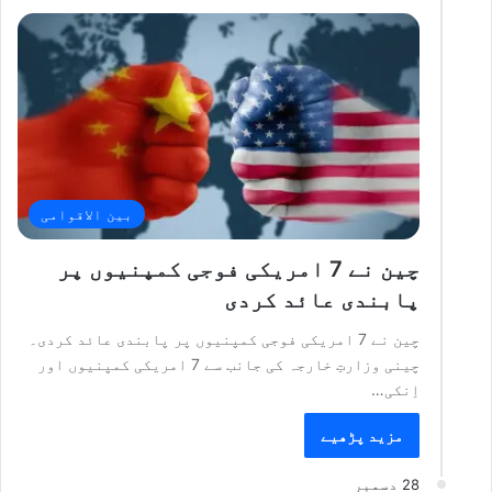
بین الاقوامی
چین نے 7 امریکی فوجی کمپنیوں پر
پابندی عائد کردی
چین نے 7 امریکی فوجی کمپنیوں پر پابندی عائد کردی۔
چینی وزارتِ خارجہ کی جانب سے 7 امریکی کمپنیوں اور
اِنکی…
مزید پڑھیے
28 دسمبر