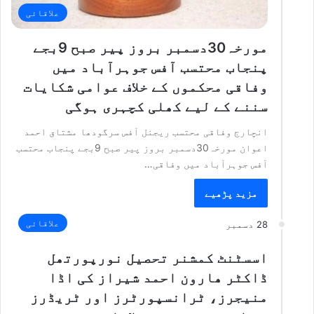
علاقائی
مورخہ30دسمبر بروز پیر صبح 9بجے
پنجاب محتسب آفس جوہرآباد میں
وفاقی محکموں کے خلاف عوامی شکایات
سننے کے لیے کھلی کچہری ہوگی
انچارج وفاقی محتسب ریجنل آفس سرگودھا مشتاق احمد
اعوان مورخہ30دسمبر بروز پیر صبح 9بجے پنجاب محتسب
آفس جوہرآباد میں وفاقی…
مزید پڑھیے
علاقائی
28 دسمبر
اسسٹنٹ کمشنر تحصیل نورپورتھل
ڈاکٹر ھارون احمد شیراز کی اڈا
منیجرز، ٹرانسپورٹرز اور ٹریڈرز