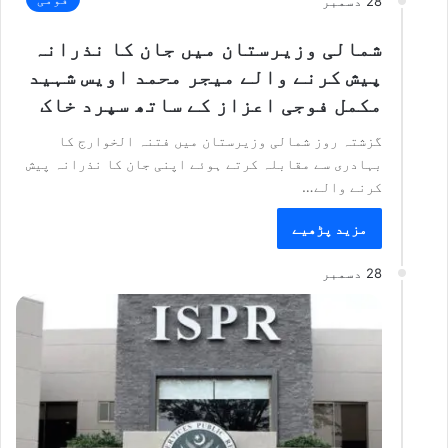
28 دسمبر
شمالی وزیرستان میں جان کا نذرانہ
پیش کرنے والے میجر محمد اویس شہید
مکمل فوجی اعزاز کے ساتھ سپرد خاک
گزشتہ روز شمالی وزیرستان میں فتنہ الخوارج کا
بہادری سے مقابلہ کرتے ہوئے اپنی جان کا نذرانہ پیش
کرنے والے…
مزید پڑھیے
28 دسمبر