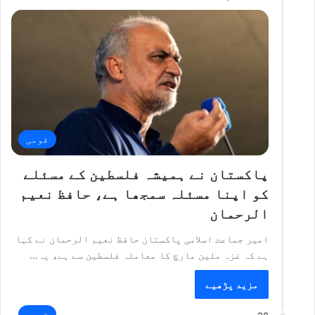
قومی
پاکستان نے ہمیشہ فلسطین کے مسئلے
کو اپنا مسئلہ سمجھا ہے، حافظ نعیم
الرحمان
امیر جماعت اسلامی پاکستان حافظ نعیم الرحمان نے کہا
ہے کہ غزہ ملین مارچ کا معاملہ فلسطین سے ہے، یہ…
مزید پڑھیے
قومی