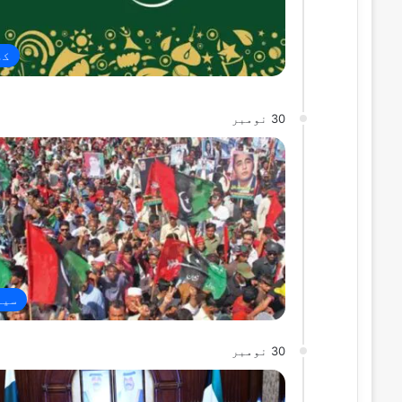
کھ
30 نومبر
سیا
30 نومبر