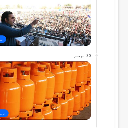
قو
30 نومبر
تجا