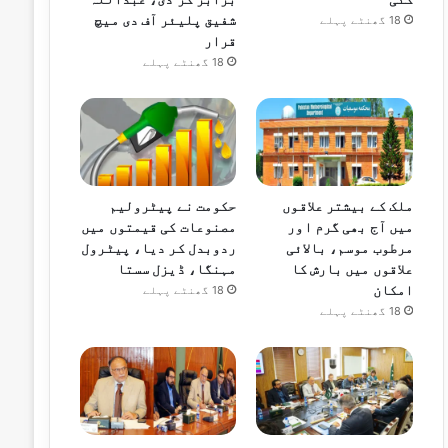
شفیق پلیئر آف دی میچ
18 گھنٹے پہلے
قرار
18 گھنٹے پہلے
ملک کے بیشتر علاقوں
حکومت نے پیٹرولیم
میں آج بھی گرم اور
مصنوعات کی قیمتوں میں
مرطوب موسم، بالائی
ردوبدل کر دیا، پیٹرول
علاقوں میں بارش کا
مہنگا، ڈیزل سستا
امکان
18 گھنٹے پہلے
18 گھنٹے پہلے