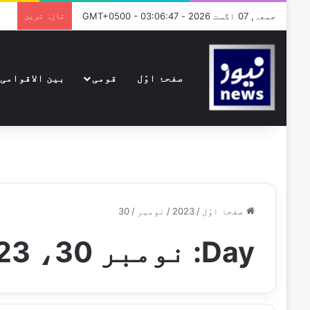
جمعہ, 07 اگست 2026 - GMT+0500 - 03:06:47
تازہ ترین
صفحۂ اوّل
قومی
بین الاقوامی
صفحۂ اوّل
/
2023
/
نومبر
/
30
Day:
نومبر 30، 2023