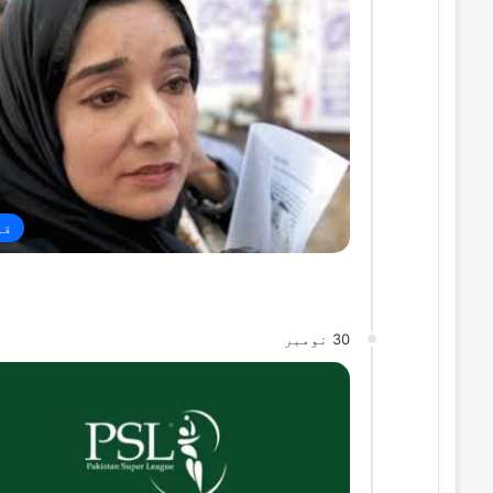
قو
30 نومبر