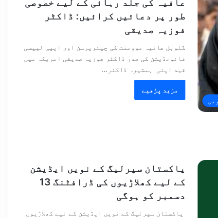
عافیہ کی جلد رہائی کے لیے خصوصی
طور پر دعائیں کرائیں: ڈاکٹر
فوزیہ صدیقی
گلوبل عافیہ موومنٹ کی چیئرپرسن اور ایپی لیپسی
فائونڈیشن کی صدر ڈاکٹر فوزیہ صدیقی امریکہ میں
قید اپنی ہمشیرہ ڈاکٹر…
مزید پڑھیے
می
پاکستان سپرلیگ کے نویں ایڈیشن
کے لیے کھلاڑیوں کی ڈرافٹنگ 13
دسمبر کو ہوگی
پاکستان سپرلیگ کے نویں ایڈیشن کے لیے کھلاڑیوں