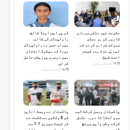
حکومت غیر ملکی سرمایہ
ڈی پی ایس اینڈ کالج
کاروں کو ہر ممکن
راولپنڈی کی طالبہ
سہولت فراہم کرنے کے
میراب حسن نے راولپنڈی
لیے پُرعزم ہے، قیصر
بورڈ کے میٹرک امتحان
احمد شیخ
میں دوسری پوزیشن حاصل
کر لی
18 گھنٹے پہلے
18 گھنٹے پہلے
پاکستان ویمن کرکٹ ٹیم
پاکستان نے ویسٹ انڈیز
سری لنکا کا دورہ مکمل
کو 8 وکٹوں سے شکست دے
کرکے وطن واپس پہنچ
کر ٹیسٹ سیریز 1-1 سے
گئی
برابر کر دی، عبداللہ