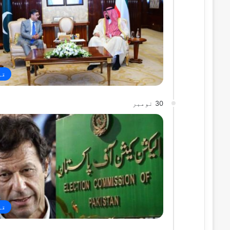
قو
30 نومبر
قو