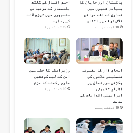
پاکستان اور جاپان کا
احسن اقبال کی گلگت
بنیادی شعبوں میں
بلتستان کے ترقیاتی
تعاون کے نئے مواقع
منصوبوں میں تیزی لانے
تلاش کرنے پر اتفاق
کی ہدایت
18 گھنٹے پہلے
19 گھنٹے پہلے
اسحاق ڈار کا مقبوضہ
وزیراعظم کا خطے میں
فلسطینی علاقوں کی
امن کے لیے کوششیں
بگڑتی صورتحال پر
جاری رکھنے کا عزم
اظہارِ تشویش،
19 گھنٹے پہلے
اسرائیلی اقدامات کی
مذمت
19 گھنٹے پہلے