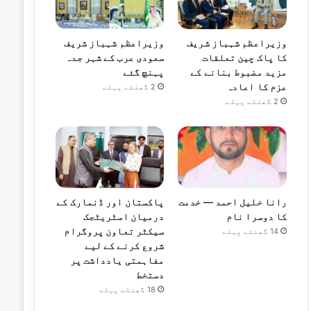
وزیراعظم شہباز شریف
وزیراعظم شہباز شریف
کا پاک چین تعلقات
سعودی عرب کے شہر جدہ
مزید مضبوط بنانے کے
پہنچ گئے
عزم کا اعادہ
2 گھنٹے پہلے
2 گھنٹے پہلے
رانا خلیل احمد — خدمت
پاکستان اور ڈنمارک کے
کا دوسرا نام
درمیان اسٹریٹجک
سیکٹر تعاون پروگرام
14 گھنٹے پہلے
شروع کرنے کے لیے
مفاہمتی یادداشت پر
دستخط
18 گھنٹے پہلے