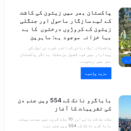
پاکستان بھر میں زیتون کی کاشت
کے لیے سازگار ماحول اور جنگلی
زیتون کے کروڑوں درختوں کا بے
بہا خزانہ موجود ہے: ماہرین
پاکستان ایک دہائی کے اندر خوردنی تیل کی
پیداوار میں خود کفیل بن سکتا ہے اگر پاکستان
رت
بھر میں زیتون…
مزید پڑھیے
باباگرو نانک کے 554 ویں جنم دن
کی تقریبات کا آغاز
سکھ مت کے بانی اور 10 سکھ گروں میں سب سے پہلے
بابا گرو نانک کے 554 ویں جنم دن…