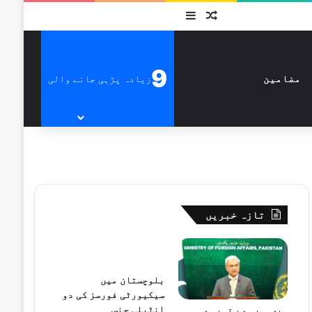
متفرق
Sidebar
9
زیادہ پڑہی جانے والی
مضامین
تازہ خبریں
بلوچستان میں
سیکیورٹی فورسز کی دو
انٹیلی جنس