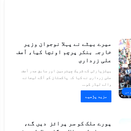
میرے بیٹے نے پہلا نوجوان وزیر
خارجہ بنکر پرچم اونچا کیا، آصف
علی زرداری
یپلزپارٹی کے شریک چیئرمین اور سابق صدر آصف
علی زرداری نے کہا کہ پاکستان کو آگے لیجانے
والے لیڈر کو…
می
مزید پڑھیے
پورے ملک کو سر پرائز دیں گے،