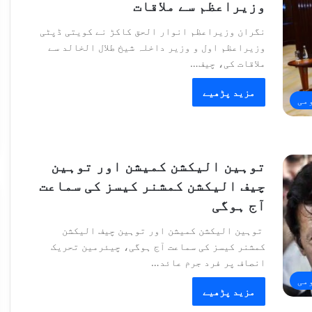
وزیراعظم سے ملاقات
نگران وزیراعظم انوار الحق کاکڑ نے کویتی ڈپٹی
وزیراعظم اول و وزیر داخلہ شیخ طلال الخالد سے
ملاقات کی، چیف…
مزید پڑھیے
می
توہین الیکشن کمیشن اور توہین
چیف الیکشن کمشنر کیسز کی سماعت
آج ہوگی
توہین الیکشن کمیشن اور توہین چیف الیکشن
کمشنر کیسز کی سماعت آج ہوگی، چیئرمین تحریک
انصاف پر فرد جرم عائد…
می
مزید پڑھیے