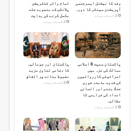
وفد کا نیشنل ایمرجنسی
تمام واٹر فلٹریشن
آپریشنز سینٹر کا دورہ
پلانٹس کے منصوبے جلد
مکمل کرنے کی ہدایت
2 گھنٹے پہلے
2 گھنٹے پہلے
پاکستان سمیت 8 اسلامی
پاکستان اور صومالیہ
ممالک کی غزہ میں
کا دفاعی تعاون مزید
اسرائیلی کارروائیوں
مضبوط بنانے پر اتفاق
کی شدید مذمت، فوری
2 گھنٹے پہلے
جنگ بندی اور انسانی
امداد کی فراہمی کا
مطالبہ
2 گھنٹے پہلے