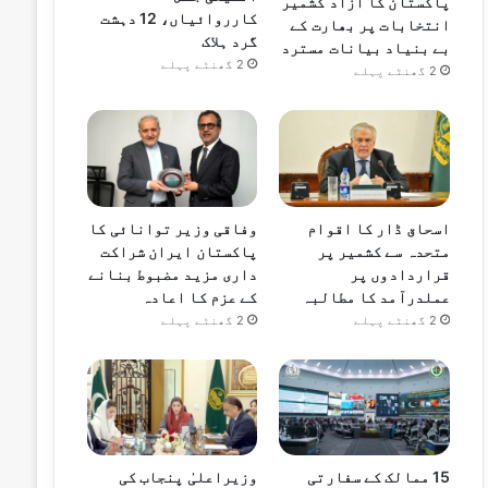
پاکستان کا آزاد کشمیر
کارروائیاں، 12 دہشت
انتخابات پر بھارت کے
گرد ہلاک
بے بنیاد بیانات مسترد
2 گھنٹے پہلے
2 گھنٹے پہلے
اسحاق ڈار کا اقوام
وفاقی وزیر توانائی کا
متحدہ سے کشمیر پر
پاکستان ایران شراکت
قراردادوں پر
داری مزید مضبوط بنانے
عملدرآمد کا مطالبہ
کے عزم کا اعادہ
2 گھنٹے پہلے
2 گھنٹے پہلے
15 ممالک کے سفارتی
وزیراعلیٰ پنجاب کی