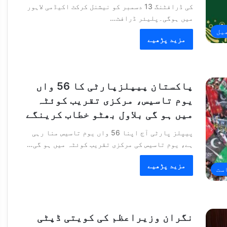
کی ڈرافٹنگ 13 دسمبر کو نیشنل کرکٹ اکیڈمی لاہور
میں ہوگی۔پلیئر ڈرافٹ…
یل
مزید پڑھیے
پاکستان پیپلزپارٹی کا 56 واں
یوم تاسیس، مرکزی تقریب کوئٹہ
میں ہو گی بلاول بھٹو خطاب کرینگے
پیپلز پارٹی آج اپنا 56 واں یوم تاسیس منا رہی
ہے، یوم تاسیس کی مرکزی تقریب کوئٹہ میں ہو گی…
مزید پڑھیے
ست
نگران وزیراعظم کی کویتی ڈپٹی