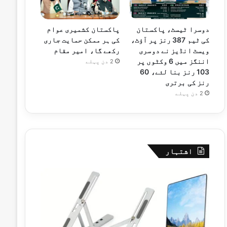
دوسرا ٹیسٹ، پاکستان
پاکستان کشمیری عوام
کی ٹیم 387 رنز پر آؤٹ،
کی ہر ممکن حمایت جاری
ویسٹ انڈیز نے دوسری
رکھے گا، امیر مقام
اننگز میں 6 وکٹوں پر
2 دن پہلے
103 رنز بنا لئے، 60
رنز کی برتری
2 دن پہلے
اشتہار