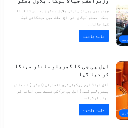
وزیراعظم جیالا ہوگا۔ بلاول بھٹو
چیئرمین پیپلز پارٹی بلاول بھٹو زرداری کا کہنا
ہےکہ مسلم لیگ ن کو آج ملک میں مہنگائی لیگ
کہا جاتا…
مزید پڑھیے
می
ایل پی جی کا گھریلو سلنڈر مہنگا
کر دیا گیا
آئل اینڈ گیس ریگولیٹری اتھارٹی (اوگرا) نے مائع
پیٹرولیم گیس ( ایل پی جی) کی قمیت میں اضافہ کر
دیا۔ اوگرا…
مزید پڑھیے
رت