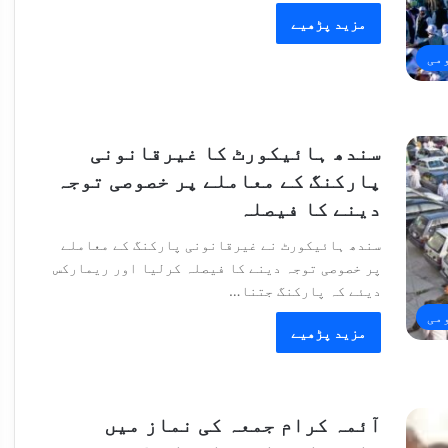
مزید پڑھیے
می
سندھ ہائیکورٹ کا غیرقانونی
پارکنگ کے معاملے پر خصوصی توجہ
دینے کا فیصلہ
سندھ ہائیکورٹ نے غیرقانونی پارکنگ کے معاملے
پر خصوصی توجہ دینے کا فیصلہ کرلیا اور ریمارکس
دیئے کہ پارکنگ جتنا…
می
مزید پڑھیے
آئمہ کرام جمعہ کی نماز میں