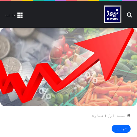
تلاش کیجیے
قائمة
صفحۂ اوّل
/
تجارت
تجارت