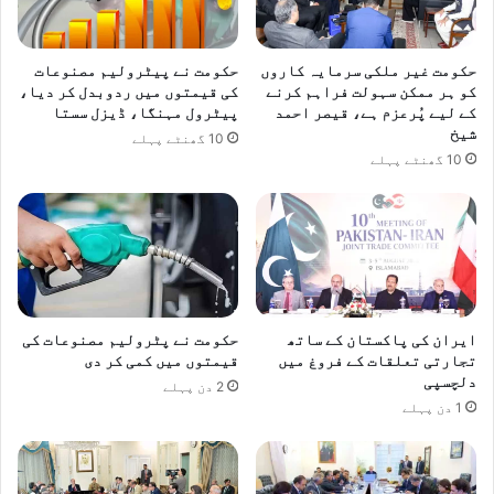
حکومت غیر ملکی سرمایہ کاروں
حکومت نے پیٹرولیم مصنوعات
کو ہر ممکن سہولت فراہم کرنے
کی قیمتوں میں ردوبدل کر دیا،
کے لیے پُرعزم ہے، قیصر احمد
پیٹرول مہنگا، ڈیزل سستا
شیخ
10 گھنٹے پہلے
10 گھنٹے پہلے
ایران کی پاکستان کے ساتھ
حکومت نے پٹرولیم مصنوعات کی
تجارتی تعلقات کے فروغ میں
قیمتوں میں کمی کر دی
دلچسپی
2 دن پہلے
1 دن پہلے