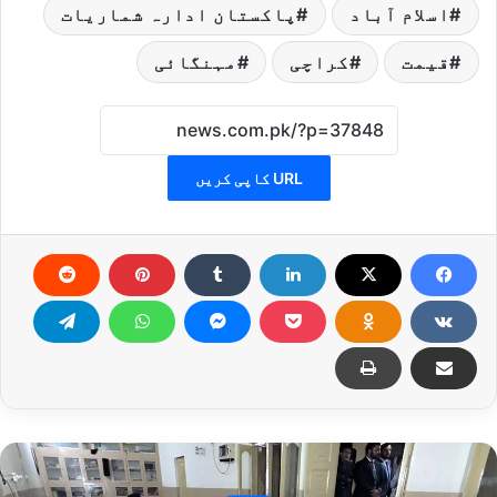
اسلام آباد
پاکستان ادارہ شماریات
قیمت
کراچی
مہنگائی
URL کاپی کریں