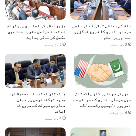
ملک کی معاشی ترقی کے لیے نجی
وزیراعظم کی نجکاری پروگرام
سرمایہ کاری کا فروغ ناگزیر
کے تمام مراحل مقررہ مدت میں
ہے، وزیراعظم
مکمل کرنے کی ہدایت
2 دن پہلے
2 دن پہلے
امریکی سرمایہ کار پاکستان
پاکستان کسٹمز کا محفوظ اور
میں سرمایہ کاری کے مواقع سے
جدید ٹیکنالوجی پر مبنی
بھرپور دلچسپی رکھنے لگے
تجارتی سہولت کے فروغ کا
اعادہ
4 دن پہلے
4 دن پہلے