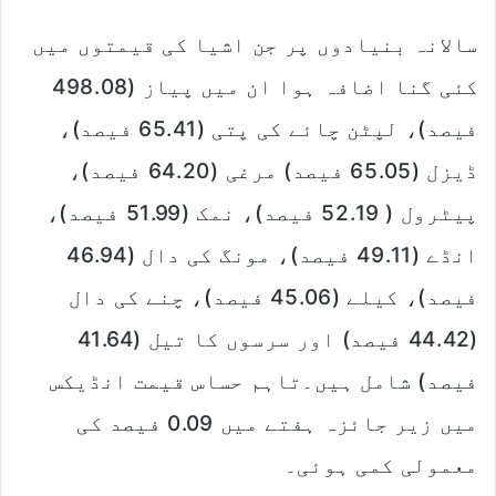
سالانہ بنیادوں پر جن اشیا کی قیمتوں میں
کئی گنا اضافہ ہوا ان میں پیاز (498.08
فیصد)، لپٹن چائے کی پتی (65.41 فیصد)،
ڈیزل (65.05 فیصد) مرغی (64.20 فیصد)،
پیٹرول ( 52.19 فیصد)، نمک (51.99 فیصد)،
انڈے (49.11 فیصد)، مونگ کی دال (46.94
فیصد)، کیلے (45.06 فیصد)، چنے کی دال
(44.42 فیصد) اور سرسوں کا تیل (41.64
فیصد) شامل ہیں۔تاہم حساس قیمت انڈیکس
میں زیر جائزہ ہفتے میں 0.09 فیصد کی
معمولی کمی ہوئی۔