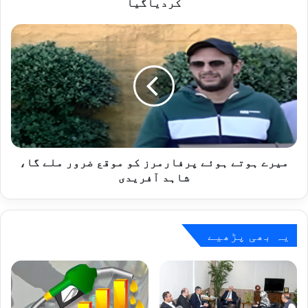
کردیاگیا
پلانٹ
بند
میرے
کردیاگیا
ہوتے
ہوئے
پرفارمرز
کو
موقع
ضرور
ملے
گا،
شاہد
میرے ہوتے ہوئے پرفارمرز کو موقع ضرور ملے گا،
آفریدی
شاہد آفریدی
یہ بھی پڑھیے