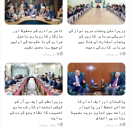
وزیراعلیٰ پنجاب مریم نواز کی
تاجر برادری کو محفوظ اور
امریکی سرمایہ کاروں کو
سازگار کاروباری ماحول
پنجاب اسٹارٹ اپ فنڈ میں
فراہم کرنا حکومت کی اولین
سرمایہ کاری کی دعوت
ترجیح ہے: محسن نقوی
5 دن پہلے
6 دن پہلے
پاکستان اور ایف اے او کا
وزیراعظم کی ایف بی آر کو
غذائی تحفظ اور پائیدار
ٹیکس استعدادِ کار کے جامع
زراعت میں تعاون مزید مضبوط
تخمینے کا نظام وضع کرنے کی
بنانے پر اتفاق
ہدایت
6 دن پہلے
1 ہفتہ پہلے