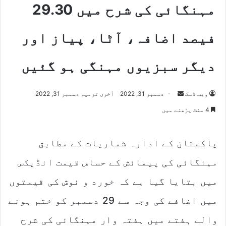
مہنگائی کی شرح میں 29.30
فیصد اضافہ، آٹا، پیاز اور
دیگر سبزیوں مہنگی ہو گئیں
Send
ویب ڈسک
دسمبر 31, 2022
آخری ترمیم دسمبر 31, 2022
an
4 منٹ پڑھنے میں
email
پاکستان کے ادارہ شماریات کے مطابق
مہنگائی کی پیمائش کے حساس قیمت انڈیکس
میں بتایا گیا ہے کہ خورد و نوش کی قیمتوں
میں اضافے کی وجہ سے 29 دسمبر کو ختم ہونے
والے ہفتے میں ہفتہ وار مہنگائی کی شرح