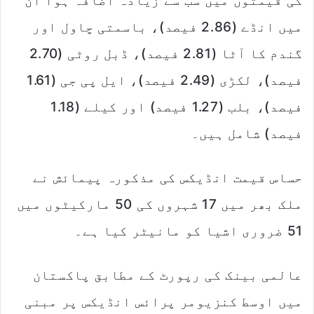
کی قیمتوں میں سب سے زیادہ اضافہ ہوا ان
میں انڈے (2.86 فیصد)، باسمتی چاول اور
گندم کا آٹا (2.81 فیصد)، ڈبل روٹی (2.70
فیصد)، لکڑی (2.49 فیصد)، ایل پی جی (1.61
فیصد)، بلب (1.27 فیصد) اور کیلے (1.18
فیصد) شامل ہیں۔
حساس قیمت انڈیکس کی مذکورہ پیمائش نے
ملک بھر میں 17 شہروں کی 50 مارکیٹوں میں
51 ضروری اشیا کو مانیٹر کیا ہے۔
عالمی بینک کی رپورٹ کے مطابق پاکستان
میں اوسط کنزیومر پرائس انڈیکس پر مبنی