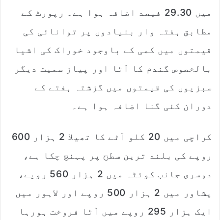
میں 29.30 فیصد اضافہ ہوا ہے۔ رپورٹ کے
مطابق ہفتہ وار بنیادوں پر توانائی کی
قیمتوں میں کمی کے باوجود خوراک کی اشیا
بالخصوص گندم کا آٹا اور پیاز سمیت دیگر
سبزیوں کی قیمتوں میں گزشتہ ہفتے کے
دوران کئی گنا اضافہ ہوا ہے۔
کراچی میں 20 کلو آٹے کا تھیلا 2 ہزار 600
روپے کی بلند ترین سطح پر پہنچ چکا ہے،
دوسری جانب کوئٹہ میں 2 ہزار 560 روپے،
پشاور میں 2 ہزار 500 روپے اور لاہور میں
ایک ہزار 295 روپے میں آٹا فروخت ہورہا