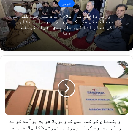
قومی
وزیر داخلہ کا اسلام آباد میں خود کش
دھماکے کی جگہ کا دورہ، مغرب اور عشاء
کی نماز ادا کی، جاں بحق افراد کیلئے
دعا
ازبکستان
کو
کھانسی
کازہریلا
شربت
برآمد
کرنے
والی
بھارت
کی
ازبکستان کو کھانسی کازہریلا شربت برآمد کرنے
'ماریون
والی بھارت کی 'ماریون بائیوٹیک'کا پلانٹ بند
بائیوٹیک'کا