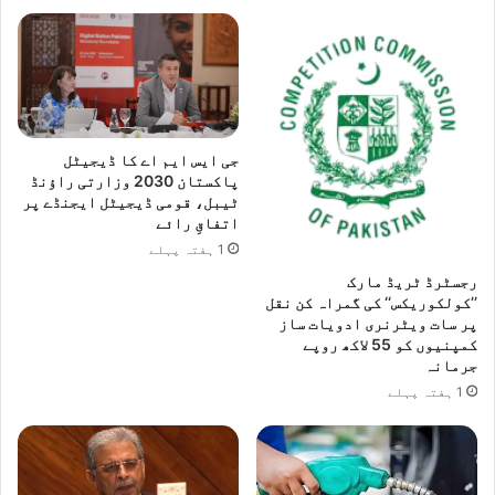
جی ایس ایم اے کا ڈیجیٹل
پاکستان 2030 وزارتی راؤنڈ
ٹیبل، قومی ڈیجیٹل ایجنڈے پر
اتفاقِ رائے
1 ہفتہ پہلے
رجسٹرڈ ٹریڈ مارک
’’کولکوریکس‘‘ کی گمراہ کن نقل
پر سات ویٹرنری ادویات ساز
کمپنیوں کو 55 لاکھ روپے
جرمانہ
1 ہفتہ پہلے