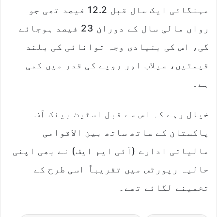
مہنگائی ایک سال قبل 12.2 فیصد تھی جو
رواں مالی سال کے دوران 23 فیصد ہوجائے
گی، اس کی بنیادی وجہ توانائی کی بلند
قیمتیں، سیلاب اور روپے کی قدر میں کمی
ہے۔
خیال رہے کہ اس سے قبل اسٹیٹ بینک آف
پاکستان کے ساتھ ساتھ بین الاقوامی
مالیاتی ادارے (آئی ایم ایف) نے بھی اپنی
حالیہ رپورٹس میں تقریباً اسی طرح کے
تخمینے لگائے تھے۔