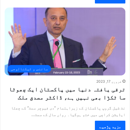
سائنس و ٹیکنالوجی
فروری 17, 2023
ترقی یافتہ دنیا میں پاکستان ایک چھوٹا
سا ٹکڑا بھی نہیں ہے، ڈاکٹر مصدق ملک
نٹ شیل گروپ پاکستان کے زیراہتمام ”دی فیوچر سمٹ“ کے چھٹا
ایڈیشن کراچی میں ختم ہوگیا۔ رواں سال کے سمٹ…
مزید پڑھیے