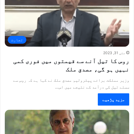
تجارت
مئی 31, 2023
روس کا تیل آنے سے قیمتوں میں فوری کمی
نہیں ہو گی، مصدق ملک
وزیر مملکت برائے پیٹرولیم مصدق ملک نے کہا ہے کہ روس سے
سستے تیل کی درآمد کے نتیجے میں اس…
مزید پڑھیے