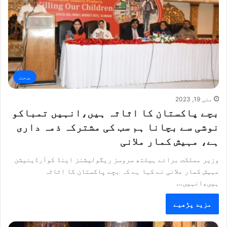
صحت
مئی 19, 2023
بچے پاکستان کا اثاثہ ہیں،انہیں تمباکو
نوشی سے بچانا ہم سب کی مشترکہ ذمہ داری
ہے، مہیش کمار ملانی
وزیر مملکت برائے ہیلتھ سروسز ریگولیشنز اینڈ کوآرڈینیشن
مہیش کمار ملانی نے کہا ہے کہ بچے پاکستان کا اثاثہ
ہیں،انہیں…
مزید پڑھیے