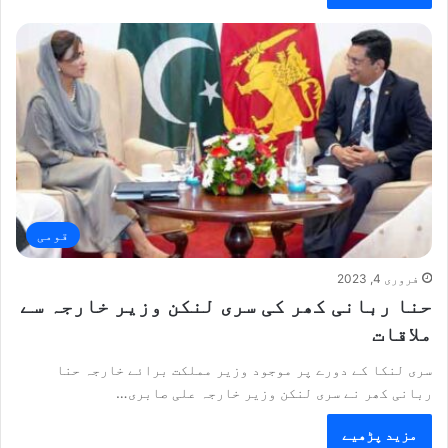
قومی
فروری 4, 2023
حنا ربانی کھر کی سری لنکن وزیر خارجہ سے
ملاقات
سری لنکا کے دورے پر موجود وزیر مملکت برائے خارجہ حنا
ربانی کھر نے سری لنکن وزیر خارجہ علی صابری…
مزید پڑھیے