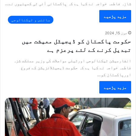
شازہ فاطمہ خواجہ نے کہا ہے کہ پاکستانی آئی ٹی کمپنیوں نے…
مزید پڑھیے
سائنس و ٹیکنالوجی
جون 15, 2024
حکومت پاکستان کو ڈیجیٹل معیشت میں
تبدیل کرنے کے لئے پرعزم ہے
انفارمیشن ٹیکنالوجی اورٹیلی مواصلات کی وزیر مملکت شزہ
فاطمہ خواجہ نے کہا ہے کہ حکومت ڈیجیٹلائزیشن کے فروغ
اورپاکستان کو…
مزید پڑھیے