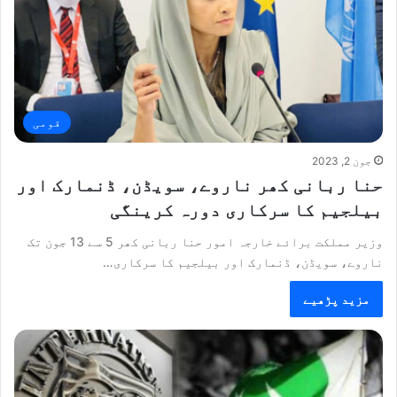
قومی
جون 2, 2023
حنا ربانی کھر ناروے، سویڈن، ڈنمارک اور
بیلجیم کا سرکاری دورہ کرینگی
وزیر مملکت برائے خارجہ امور حنا ربانی کھر 5 سے 13 جون تک
ناروے، سویڈن، ڈنمارک اور بیلجیم کا سرکاری…
مزید پڑھیے