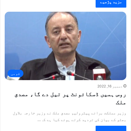
مزید پڑھیے
قومی
دسمبر 16, 2022
روس ہمیں ڈسکائونٹ پر تیل دے گا، مصدق
ملک
وزیر مملکت برائے پیٹرولیم مصدق ملک نے وزیر خارجہ بلاول
بھٹو کے بیان کی تردید کرتے ہوئے کہا ہے کہ…