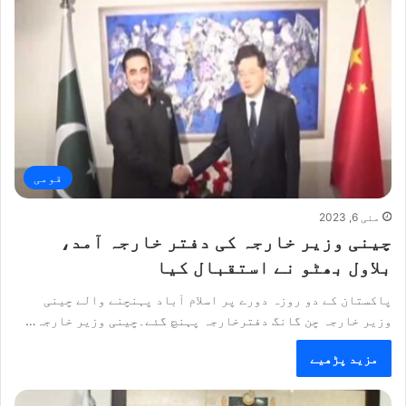
قومی
مئی 6, 2023
چینی وزیر خارجہ کی دفتر خارجہ آمد،
بلاول بھٹو نے استقبال کیا
پاکستان کے دو روزہ دورے پر اسلام آباد پہنچنے والے چینی
وزیر خارجہ چن گانگ دفترخارجہ پہنچ گئے۔چینی وزیر خارجہ…
مزید پڑھیے