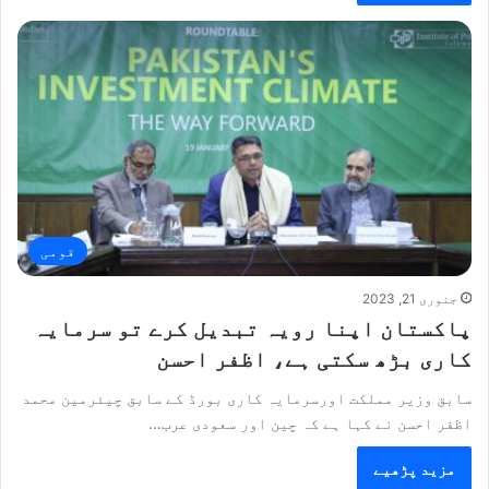
قومی
جنوری 21, 2023
پاکستان اپنا رویہ تبدیل کرے تو سرمایہ
کاری بڑھ سکتی ہے، اظفر احسن
سابق وزیر مملکت اورسرمایہ کاری بورڈ کے سابق چیئرمین محمد
اظفر احسن نے کہا ہے کہ چین اور سعودی عرب…
مزید پڑھیے