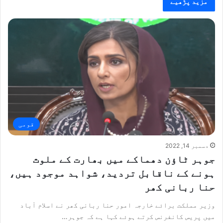
مزید پڑھیے
قومی
دسمبر 14, 2022
جوہر ٹاؤن دھماکے میں بھارت کے ملوث
ہونے کے ناقابل تردید، شواہد موجود ہیں،
حنا ربانی کھر
وزیر مملکت برائے خارجہ امور حنا ربانی کھر نے اسلام آباد
میں پریس کانفرنس کرتے ہوئے کہا ہے کہ جوہر…