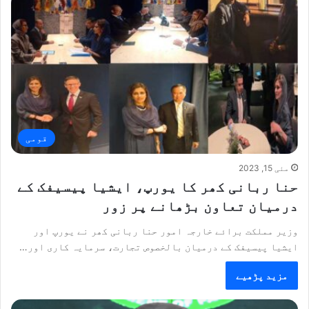
قومی
مئی 15, 2023
حنا ربانی کھر کا یورپ، ایشیا پیسیفک کے
درمیان تعاون بڑھانے پر زور
وزیر مملکت برائے خارجہ امور حنا ربانی کھر نے یورپ اور
ایشیا پیسیفک کے درمیان بالخصوص تجارت، سرمایہ کاری اور…
مزید پڑھیے