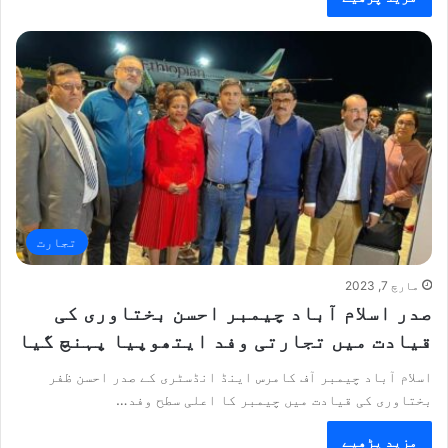
تجارت
مارچ 7, 2023
صدر اسلام آباد چیمبر احسن بختاوری کی
قیادت میں تجارتی وفد ایتھوپیا پہنچ گیا
اسلام آباد چیمبر آف کامرس اینڈ انڈسٹری کے صدر احسن ظفر
بختاوری کی قیادت میں چیمبر کا اعلی سطح وفد…
مزید پڑھیے