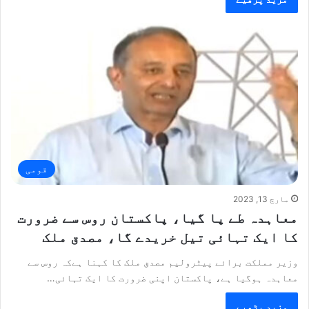
قومی
مارچ 13, 2023
معاہدہ طے پا گیا، پاکستان روس سے ضرورت
کا ایک تہائی تیل خریدے گا، مصدق ملک
وزیر مملکت برائے پیٹرولیم مصدق ملک کا کہنا ہےکہ روس سے
معاہدہ ہوگیا ہے، پاکستان اپنی ضرورت کا ایک تہائی…
مزید پڑھیے