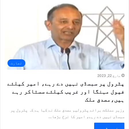
تجارت
مارچ 22, 2023
پٹرول پر سبسڈی نہیں دے رہے، امیر کیلئے
فیول مہنگا اور غریب کیلئے سستاکر رہے
ہیں،مصدق ملک
وزیر مملکت برائے پٹرولیم مصدق ملک نے کہا ہے کہ پٹرول پر
سبسڈی نہیں دے رہے، امیر کا نرخ بڑھا…
مزید پڑھیے