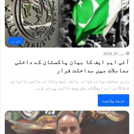
قومی
مئی 31, 2023
آئی ایم ایف کا بیان پاکستان کے داخلی
معاملات میں مداخلت قرار
وزیر مملکت برائے خزانہ عائشہ غوث پاشا نے عالمی مالیاتی
فنڈ (آئی ایم ایف) کے مشن چیف ناتھن پورٹر کے…
مزید پڑھیے