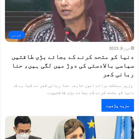
قومی
جون 9, 2023
دنیا کو متحد کرنے کے بجائے بڑی طاقتیں
سیاسی بالادستی کی دوڑ میں لگی ہیں، حنا
ربانی کھر
وزیر مملکت برائے امور خارجہ حنا ربانی کھر نے کہا ہے کہ
دنیا کو متحد کرنے کے بجائے بڑی طاقتیں…
مزید پڑھیے