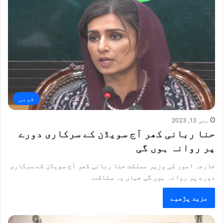
قومی
مئی 13, 2023
حنا ربانی کھر آج سویڈن کے سرکاری دورے
پر روانہ ہوں گی
خارجہ امور کی وزیر مملکت حنا ربانی کھر آج سویڈن کے سرکاری
دورے پر روانہ ہوں گی جہاں وہ سٹاک…
مزید پڑھیے