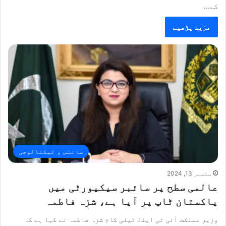
کے…
مزید پڑھیے
سائنس و ٹیکنالوجی
ستمبر 13, 2024
عالمی سطح پر سائبر سیکیورٹی میں
پاکستان ٹاپ پر آیا ہے، شزہ فاطمہ
وزیر مملکت آئی ٹی اینڈ ٹیلی کام شزہ فاطمہ نے کہا ہے کہ