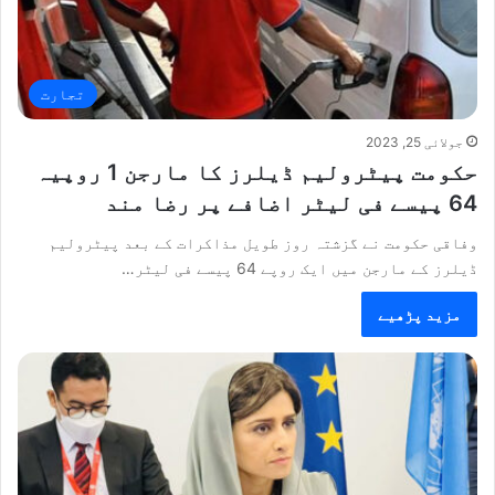
تجارت
جولائی 25, 2023
حکومت پیٹرولیم ڈیلرز کا مارجن 1 روپیہ
64 پیسے فی لیٹر اضافے پر رضا مند
وفاقی حکومت نے گزشتہ روز طویل مذاکرات کے بعد پیٹرولیم
ڈیلرز کے مارجن میں ایک روپے 64 پیسے فی لیٹر…
مزید پڑھیے