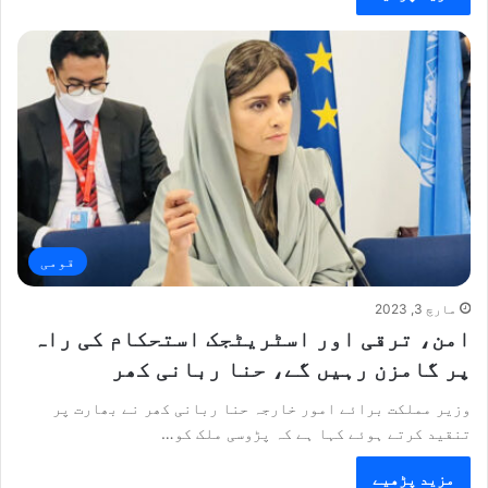
قومی
مارچ 3, 2023
امن، ترقی اور اسٹریٹجک استحکام کی راہ
پر گامزن رہیں گے، حنا ربانی کھر
وزیر مملکت برائے امور خارجہ حنا ربانی کھر نے بھارت پر
تنقید کرتے ہوئے کہا ہے کہ پڑوسی ملک کو…
مزید پڑھیے