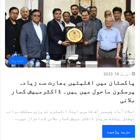
تجارت
اپریل 14, 2023
پاکستان میں اقلیتیں بھارت سے زیادہ
پرسکون ماحول میں ہیں۔ ڈاکٹرمہیش کمار
ملانی
اسلام آباد چیمبر آف کامرس اینڈ انڈسٹری نے وزیرمملکت برائے
نیشنل ہیلتھ سروسز ڈاکٹر مہیش کمار ملانی کے اعزاز میں…
مزید پڑھیے