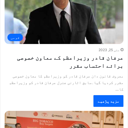
قومی
مئی 25, 2023
عرفان قادر وزیراعظم کے معاون خصوصی
برائے احتساب مقرر
معروف قانون دان عرفان قادر کو وزیراعظم کا معاون خصوصی
مقرر کردیا گیا۔سابق اٹارنی جنرل عرفان قادر کو وزیراعظم
کا…
مزید پڑھیے