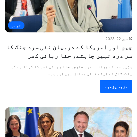
قومی
جون 22, 2023
چین اور امریکا کے درمیان نئی سرد جنگ کا
سر درد نہیں چاہتے، حنا ربانی کھر
وزیر مملکت برائے امور خارجہ حنا ربانی کھر کا کہنا ہے کہ
پاکستان کے اپنے کافی مسائل ہیں اور وہ…
مزید پڑھیے