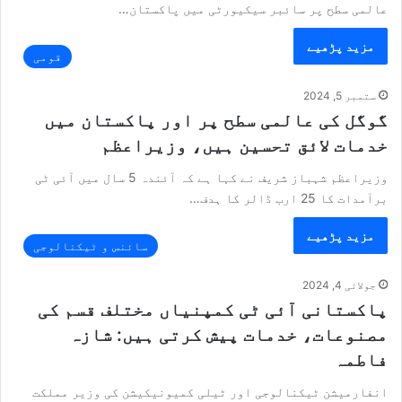
عالمی سطح پر سائبر سیکیورٹی میں پاکستان…
مزید پڑھیے
قومی
ستمبر 5, 2024
گوگل کی عالمی سطح پر اور پاکستان میں
خدمات لائق تحسین ہیں، وزیراعظم
وزیراعظم شہباز شریف نے کہا ہے کہ آئندہ 5 سال میں آئی ٹی
برآمدات کا 25 ارب ڈالر کا ہدف…
مزید پڑھیے
سائنس و ٹیکنالوجی
جولائی 4, 2024
پاکستانی آئی ٹی کمپنیاں مختلف قسم کی
مصنوعات، خدمات پیش کرتی ہیں: شازہ
فاطمہ
انفارمیشن ٹیکنالوجی اور ٹیلی کمیونیکیشن کی وزیر مملکت