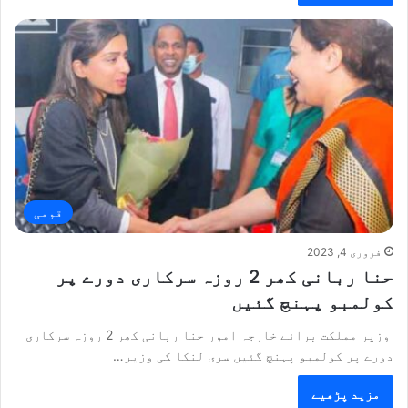
قومی
فروری 4, 2023
حنا ربانی کھر 2 روزہ سرکاری دورے پر
کولمبو پہنچ گئیں
وزیر مملکت برائے خارجہ امور حنا ربانی کھر 2 روزہ سرکاری
دورے پر کولمبو پہنچ گئیں سری لنکا کی وزیر…
مزید پڑھیے