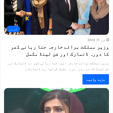
قومی
جون 11, 2023
وزیر مملکت برائے خارجہ حنا ربانی کھر
کا دورہ ڈنمارک اور فن لینڈ مکمل
وزیر مملکت برائے خارجہ امور حنا ربانی کھر نے ڈنمارک اور
فن لینڈ کا دو روزہ دورہ مکمل کرلیا ہے۔ڈنمارک…
مزید پڑھیے