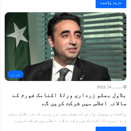
مزید پڑھیے
قومی
جنوری 14, 2023
بلاول بھٹو زرداری ورلڈ اکنامک فورم کے
سالانہ اجلاس میں شرکت کریں گے
پاکستان پیپلز پارٹی کے چیئرمین اور وزیر خارجہ بلاول بھٹو
زرداری ورلڈ اکنامک فورم کے سالانہ اجلاس میں شرکت کریں…