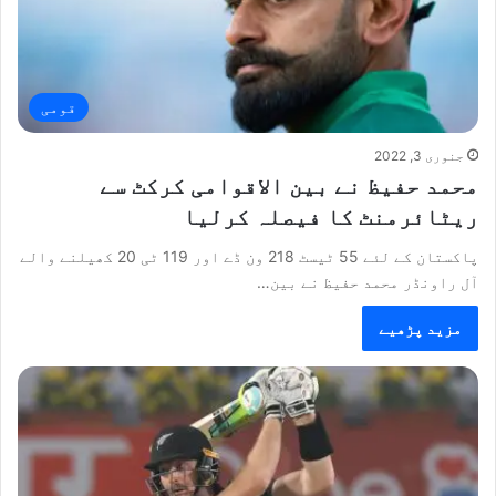
قومی
جنوری 3, 2022
محمد حفیظ نے بین الاقوامی کرکٹ سے
ریٹائرمنٹ کا فیصلہ کرلیا
پاکستان کے لئے 55 ٹیسٹ 218 ون ڈے اور 119 ٹی 20 کھیلنے والے
آل راونڈر محمد حفیظ نے بین…
مزید پڑھیے