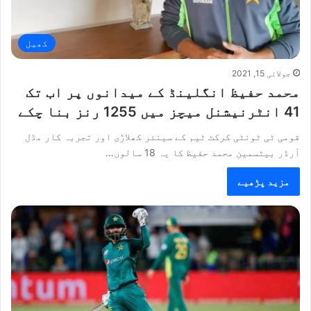
کھیل
جولائی 15, 2021
محمد حفیظ انگلینڈ کے میدانوں پر اب تک
41 انٹرنیشنل میچز میں 1255 رنز بنا چکے
قومی ٹی ٹونٹی کرکٹ ٹیم کے سینئر کھلاڑی اور تجربہ کار مڈل
آرڈر بیٹسمین محمد حفیظ کا یہ 18 سالوں…
مزید پڑھیے