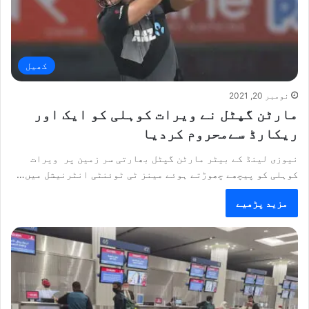
کھیل
نومبر 20, 2021
مارٹن گپٹل نے ویرات کوہلی کو ایک اور
ریکارڈ سےمحروم کردیا
نیوزی لینڈ کے بیٹر مارٹن گپٹل بھارتی سر زمین پر ویرات
کوہلی کو پیچھے چھوڑتے ہوئے مینز ٹی ٹوئنٹی انٹرنیشل میں…
مزید پڑھیے