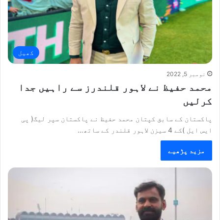
کھیل
نومبر 5, 2022
محمد حفیظ نے لاہور قلندرز سے راہیں جدا
کرلیں
پاکستان کے سابق کپتان محمد حفیظ نے پاکستان سپر لیگ( پی
ایس ایل )کے 4 سیزن لاہور قلندر کے ساتھ…
مزید پڑھیے