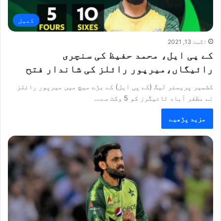
کھیل
اگست 13, 2021
کے پی ایل، محمد حفیظ کی سنچری
رائیگاں،میرپور رائلز کی شاندار فتح
کشمیر پریمئر لیگ (کے پی ایل) کے بڑے میچ میں میرپور رائلز
نے مظفر آباد ٹائیگرز کو 5 وکٹ سے…
مزید پڑھیے