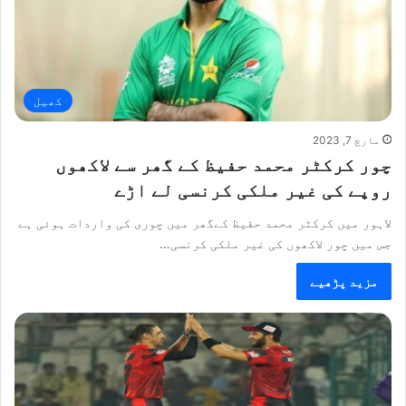
کھیل
مارچ 7, 2023
چور کرکٹر محمد حفیظ کے گھر سے لاکھوں
روپے کی غیر ملکی کرنسی لے اڑے
لاہور میں کرکٹر محمد حفیظ کےگھر میں چوری کی واردات ہوئی ہے
جس میں چور لاکھوں کی غیر ملکی کرنسی…
مزید پڑھیے