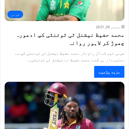
قومی
ستمبر 26, 2021
محمد حفیظ نیشنل ٹی ٹوئنٹی کپ ادھورہ
چھوڑ کر لاہور روانہ
قومی ٹیم کے آل راؤنڈر محمد حفیظ نیشنل ٹی ٹوئنٹی کپ سے
دستبردار ہو گئے۔محمد حفیظ نے نیشنل ٹی ٹوئنٹی…
مزید پڑھیے