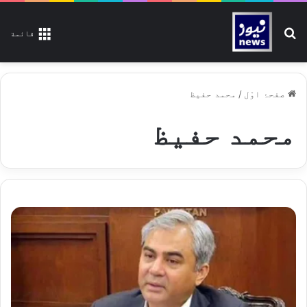
تلاش کیجیے
قائمة
صفحۂ اوّل
/
محمد حفیظ
محمد حفیظ