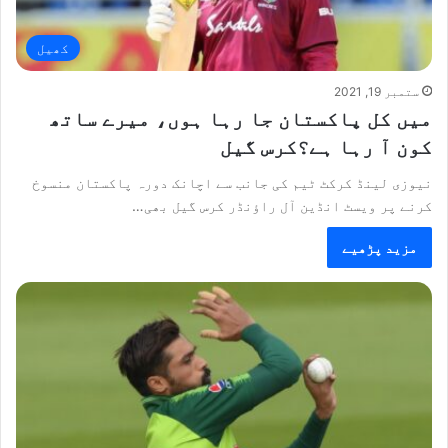
کھیل
ستمبر 19, 2021
میں کل پاکستان جا رہا ہوں، میرے ساتھ
کون آ رہا ہے؟کرس گیل
نیوزی لینڈ کرکٹ ٹیم کی جانب سے اچانک دورہ پاکستان منسوخ
کرنے پر ویسٹ انڈین آل راؤنڈر کرس گیل بھی…
مزید پڑھیے