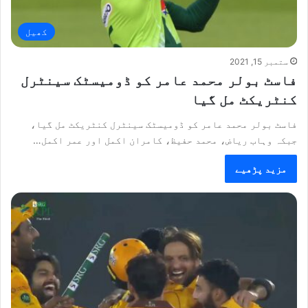
کھیل
ستمبر 15, 2021
فاسٹ بولر محمد عامر کو ڈومیسٹک سینٹرل
کنٹریکٹ مل گیا
فاسٹ بولر محمد عامر کو ڈومیسٹک سینٹرل کنٹریکٹ مل گیا،
جبکہ وہاب ریاض، محمد حفیظ، کامران اکمل اور عمر اکمل…
مزید پڑھیے