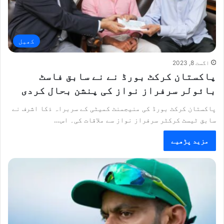
کھیل
اگست 8, 2023
پاکستان کرکٹ بورڈ نے نے سابق فاسٹ
بائولر سرفراز نواز کی پنشن بحال کردی
پاکستان کرکٹ بورڈ کی منیجمنٹ کمیٹی کے سربراہ ذکا اشرف نے
سابق ٹیسٹ کرکٹر سرفراز نواز سے ملاقات کی۔ اس…
مزید پڑھیے