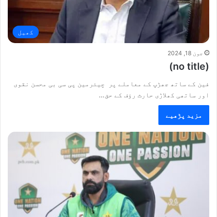
کھیل
جون 18, 2024
(no title)
فین کے ساتھ جھڑپ کے معاملے پر چیئرمین پی سی بی محسن نقوی
اور ساتھی کھلاڑی حارث رؤف کے حق…
مزید پڑھیے