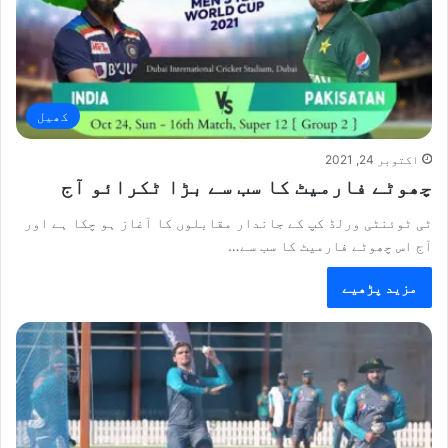
کھیل
اکتوبر 24, 2021
چھوٹے فارمیٹ کا سب سے بڑا ٹکرائو آج
ٹی ٹوئنٹی ورلڈ کپ کے جاندار مقابلوں کا آغاز ہو چکا ہے اور
آج اس چھوٹے فارمیٹ کا سب سے…
مزید پڑھیے