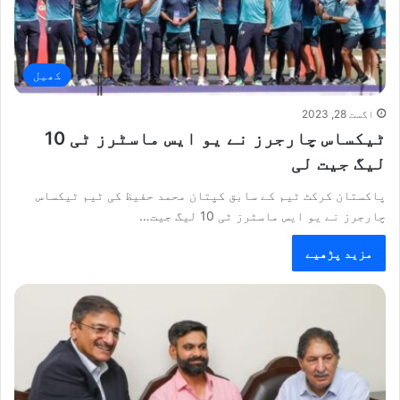
کھیل
اگست 28, 2023
ٹیکساس چارجرز نے یو ایس ماسٹرز ٹی 10
لیگ جیت لی
پاکستان کرکٹ ٹیم کے سابق کپتان محمد حفیظ کی ٹیم ٹیکساس
چارجرز نے یو ایس ماسٹرز ٹی 10 لیگ جیت…
مزید پڑھیے