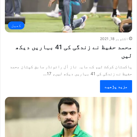
کھیل
اکتوبر 18, 2021
محمد حفیظ نے زندگی کی 41 بہاریں دیکھ
لیں
پاکستان کرکٹ ٹیم کے مایہ ناز آل رائونڈر سابق کپتان محمد
حفیظ نے زندگی کی 41 بہاریں دیکھ لیں، 17…
مزید پڑھیے