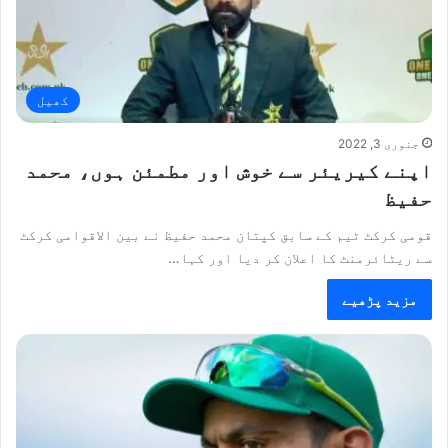
کھیل
جنوری 3, 2022
اپنے کیریئر سے خوش اور مطمئن ہوں، محمد
حفیظ
قومی کرکٹ ٹیم کے سابق کپتان محمد حفیظ نے بین الاقوامی کرکٹ
سے ریٹائرمنٹ کا اعلان کر دیا اور کہا…
مزید پڑھیے