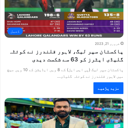
کھیل
فروری 21, 2023
پاکستان سپر لیگ، لاہور قلندرز نے کوئٹہ
گلیڈی ایٹرز کو 63 سے شکست دیدی
پاکستان سپر لیگ (پی ایس ایل) کے 8 ویں ایڈیشن کے 10 ویں میچ
میں لاہور قلندرز نے کوئٹہ گلیڈی…
مزید پڑھیے