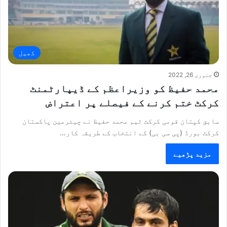
کھیل
جنوری 26, 2022
محمد حفیظ کو وزیراعظم کے ڈیپارٹمنٹ
کرکٹ ختم کرنے کے فیصلے پر اعتراض
سابق کپتان قومی کرکٹ ٹیم محمد حفیظ نے چیئرمین پاکستان
کرکٹ بورڈ (پی سی بی) کے انتخاب کے طریقہ کار…
مزید پڑھیے