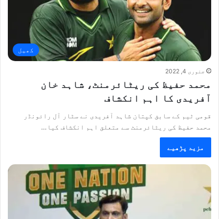
کھیل
جنوری 4, 2022
محمد حفیظ کی ریٹائرمنٹ، شاہد خان
آفریدی کا اہم انکشاف
قومی ٹیم کے سابق کپتان شاہد آفریدی نے سٹار آل رائونڈر
محمد حفیظ کی ریٹائرمنٹ سے متعلق اہم انکشاف کیا…
مزید پڑھیے