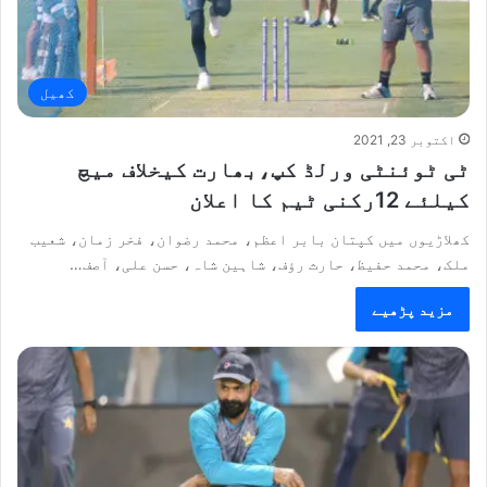
کھیل
اکتوبر 23, 2021
ٹی ٹوئنٹی ورلڈ کپ،بھارت کیخلاف میچ
کیلئے 12رکنی ٹیم کا اعلان
کھلاڑیوں میں کپتان بابر اعظم، محمد رضوان، فخر زمان، شعیب
ملک، محمد حفیظ، حارث رؤف، شاہین شاہ، حسن علی، آصف…
مزید پڑھیے