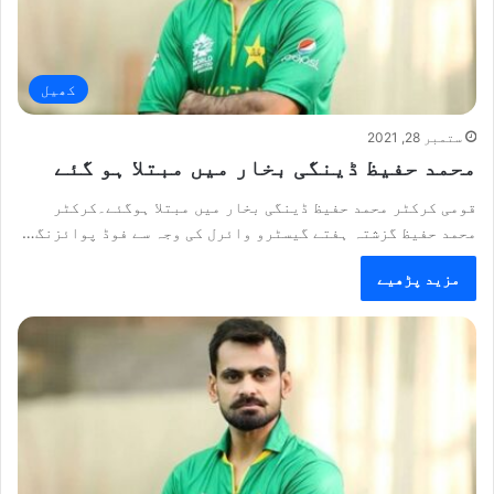
کھیل
ستمبر 28, 2021
محمد حفیظ ڈینگی بخار میں مبتلا ہو گئے
قومی کرکٹر محمد حفیظ ڈینگی بخار میں مبتلا ہوگئے۔کرکٹر
محمد حفیظ گزشتہ ہفتے گیسٹرو وائرل کی وجہ سے فوڈ پوائزنگ…
مزید پڑھیے