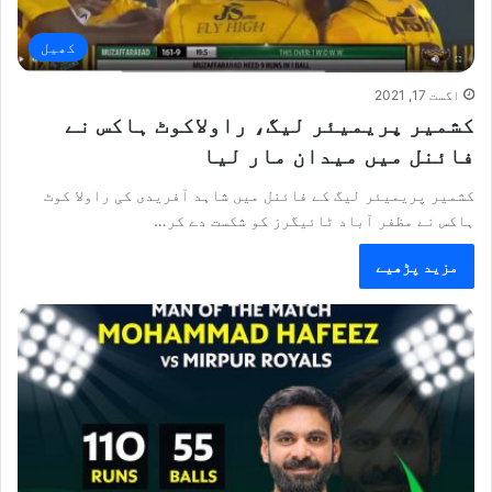
کھیل
اگست 17, 2021
کشمیر پریمیئر لیگ، راولاکوٹ ہاکس نے
فائنل میں میدان مار لیا
کشمیر پریمیئر لیگ کے فائنل میں شاہد آفریدی کی راولا کوٹ
ہاکس نے مظفر آباد ٹائیگرز کو شکست دے کر…
مزید پڑھیے