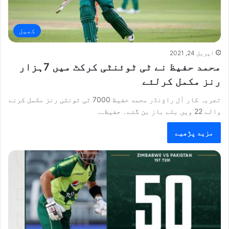
کھیل
اپریل 24, 2021
محمد حفیظ نے ٹی ٹوئنٹی کرکٹ میں 7ہزار
رنز مکمل کرلئے
تجربہ کار آل راؤنڈر محمد حفیظ 7000 ٹی ٹونٹی رنز مکمل کرنے
والے 22 ویں بلے باز بن گئے۔ حفیظ…
مزید پڑھیے