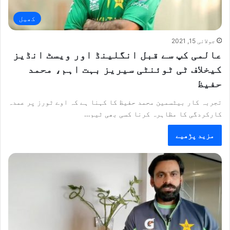
کھیل
جولائی 15, 2021
عالمی کپ سے قبل انگلینڈ اور ویسٹ انڈیز
کیخلاف ٹی ٹوئنٹی سیریز بہت اہم، محمد
حفیظ
تجربہ کار بیٹسمین محمد حفیظ کا کہنا ہے کہ اوے ٹورز پر عمدہ
کارکردگی کا مظاہرہ کرنا کسی بھی ٹیم…
مزید پڑھیے