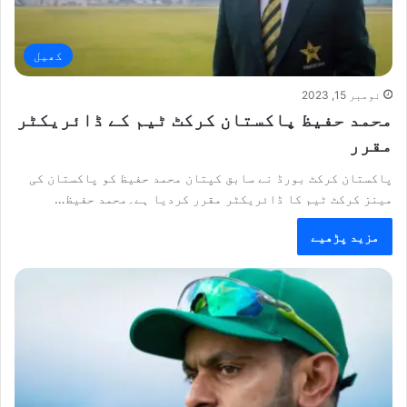
کھیل
نومبر 15, 2023
محمد حفیظ پاکستان کرکٹ ٹیم کے ڈائریکٹر
مقرر
پاکستان کرکٹ بورڈ نے سابق کپتان محمد حفیظ کو پاکستان کی
مینز کرکٹ ٹیم کا ڈائریکٹر مقرر کردیا ہے۔محمد حفیظ…
مزید پڑھیے