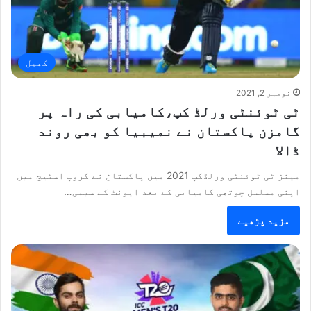
کھیل
نومبر 2, 2021
ٹی ٹوئنٹی ورلڈ کپ،کامیابی کی راہ پر
گامزن پاکستان نے نمیبیا کو بھی روند
ڈالا
مینز ٹی ٹوئنٹی ورلڈکپ 2021 میں پاکستان نے گروپ اسٹیج میں
اپنی مسلسل چوتھی کامیابی کے بعد ایونٹ کے سیمی…
مزید پڑھیے