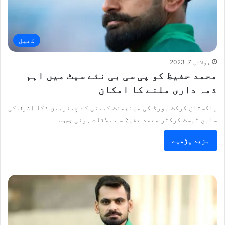
کھیل
جولائی 7, 2023
محمد حفیظ کو پی سی بی نئے سیٹ میں اہم
ذمہ داری ملنے کا امکان
پاکستان کرکٹ بورڈ کی مینجمنٹ کمیٹی کے چیئرمین ذکا اشرف کی
سابق ٹیسٹ کرکٹر محمد حفیظ سے ملاقات ہوئی جس…
مزید پڑھیے