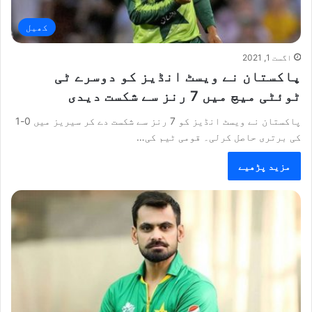
کھیل
اگست 1, 2021
پاکستان نے ویسٹ انڈیز کو دوسرے ٹی
ٹوئٹی میچ میں 7 رنز سے شکست دیدی
پاکستان نے ویسٹ انڈیز کو 7 رنز سے شکست دے کر سیریز میں 0-1
کی برتری حاصل کرلی۔ قومی ٹیم کی…
مزید پڑھیے