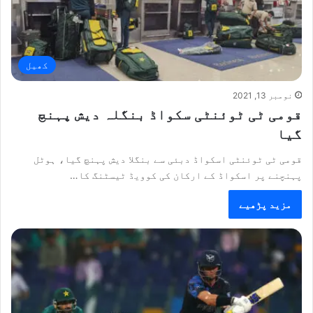
کھیل
نومبر 13, 2021
قومی ٹی ٹوئنٹی سکواڈ بنگلہ دیش پہنچ
گیا
قومی ٹی ٹوئنٹی اسکواڈ دبئی سے بنگلا دیش پہنچ گیا، ہوٹل
پہنچنے پر اسکواڈ کے ارکان کی کوویڈ ٹیسٹنگ کا…
مزید پڑھیے