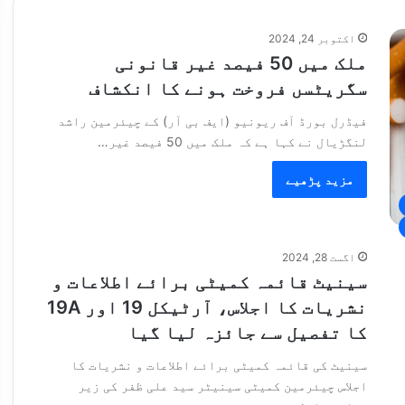
اکتوبر 24, 2024
ملک میں 50 فیصد غیر قانونی
سگریٹسں فروخت ہونے کا انکشاف
فیڈرل بورڈ آف ریونیو (ایف بی آر) کے چیئرمین راشد
لنگڑیال نے کہا ہے کہ ملک میں 50 فیصد غیر…
مزید پڑھیے
اگست 28, 2024
سینیٹ قائمہ کمیٹی برائے اطلاعات و
نشریات کا اجلاس، آرٹیکل 19 اور 19A
کا تفصیل سے جائزہ لیا گیا
سینیٹ کی قائمہ کمیٹی برائے اطلاعات و نشریات کا
اجلاس چیئرمین کمیٹی سینیٹر سید علی ظفر کی زیر