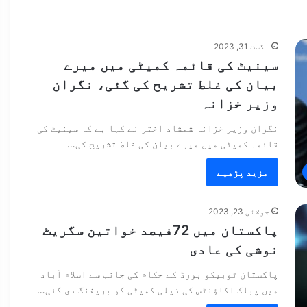
اگست 31, 2023
سینیٹ کی قائمہ کمیٹی میں میرے
بیان کی غلط تشریح کی گئی، نگران
وزیر خزانہ
نگران وزیر خزانہ شمشاد اختر نے کہا ہے کہ سینیٹ کی
قائمہ کمیٹی میں میرے بیان کی غلط تشریح کی…
مزید پڑھیے
جولائی 23, 2023
پاکستان میں 72فیصد خواتین سگریٹ
نوشی کی عادی
پاکستان ٹوبیکو بورڈ کے حکام کی جانب سے اسلام آباد
میں پبلک اکاؤنٹس کی ذیلی کمیٹی کو بریفنگ دی گئی…