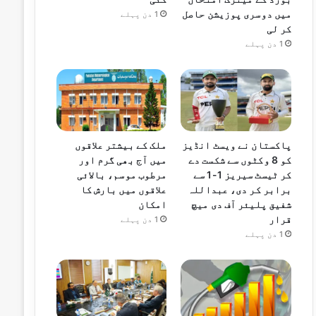
میں دوسری پوزیشن حاصل
1 دن پہلے
کر لی
1 دن پہلے
پاکستان نے ویسٹ انڈیز
ملک کے بیشتر علاقوں
کو 8 وکٹوں سے شکست دے
میں آج بھی گرم اور
کر ٹیسٹ سیریز 1-1 سے
مرطوب موسم، بالائی
برابر کر دی، عبداللہ
علاقوں میں بارش کا
شفیق پلیئر آف دی میچ
امکان
قرار
1 دن پہلے
1 دن پہلے