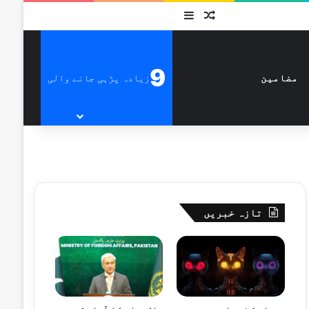
متفرق
Sidebar
9
زیادہ پڑہی جانے والی
مضامین
تازہ خبریں