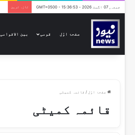
جمعہ, 07 اگست 2026 - GMT+0500 - 15:36:53
تازہ ترین
صفحۂ اوّل
قومی
بین الاقوامی
صفحۂ اوّل
/
قائمہ کمیٹی
قائمہ کمیٹی