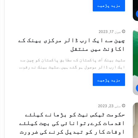
مزید پڑھیے
جون 17, 2023
چین سے ایک ارب ڈالر مرکزی بینک کے
اکاؤنٹ میں منتقل
سٹیٹ بینک آف پاکستان کے مطابق پاکستان کو چین سے
ایک ارب ڈالر موصول ہو گئے ہیں۔سٹیٹ بینک نے رقم…
مزید پڑھیے
مئی 23, 2023
حکومت ٹیکس نیٹ کو بڑھانے کیلئے
اقدمات کرے،توانائی کی بچت کیلئے
اوقات کار کو تبدیل کرنے کی ضرورت