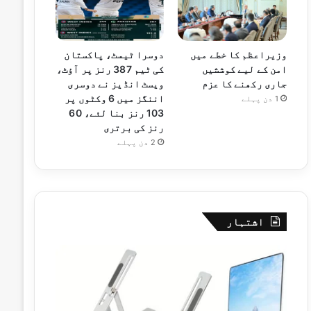
وزیراعظم کا خطے میں
دوسرا ٹیسٹ، پاکستان
امن کے لیے کوششیں
کی ٹیم 387 رنز پر آؤٹ،
جاری رکھنے کا عزم
ویسٹ انڈیز نے دوسری
اننگز میں 6 وکٹوں پر
1 دن پہلے
103 رنز بنا لئے، 60
رنز کی برتری
2 دن پہلے
اشتہار