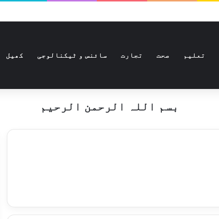
تعلیم
صحت
تجارت
سائنس و ٹیکنالوجی
کھیل
بسم اللہ الرحمن الرحیم