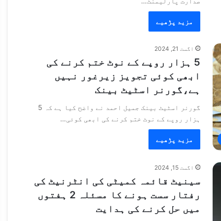
صدارت پارلیمنٹ…
مزید پڑھیے
اگست 21, 2024
5 ہزار روپے کے نوٹ ختم کرنے کی
ابھی کوئی تجویز زیرغور نہیں
ہے،گورنر اسٹیٹ بینک
گورنر اسٹیٹ بینک جمیل احمد نے واضح کیا ہے کہ 5
ہزار روپے کے نوٹ ختم کرنے کی ابھی کوئی…
مزید پڑھیے
اگست 15, 2024
سینیٹ قائمہ کمیٹی کی انٹرنیٹ کی
رفتار سست ہونے کا مسئلہ 2 ہفتوں
میں حل کرنے کی ہدایت