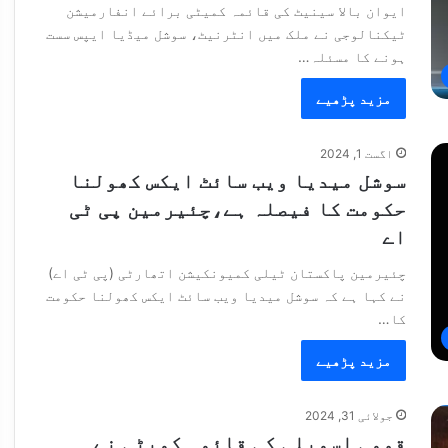
ایوان بالا سینیٹ کی قائمہ کمیٹی برائے انفارمیشن
ٹیکنالوجی نے ملک میں انٹرنیٹ، سوشل میڈیا ایپس سست
ہونے کا مسئلہ…
مزید پڑھیے
اگست 1, 2024
سوشل میدیا ویب سائٹ ایکس کھولنا
حکومت کا فیصلہ ہے،چئیرمین پی ٹی
اے
چئیرمین پاکستان ٹیلی کمیونکیشن اتھارٹی (پی ٹی اے)
نے کہا ہے کہ سوشل میدیا ویب سائٹ ایکس کھولنا حکومت
کا…
مزید پڑھیے
جولائی 31, 2024
قومی اسمبلی کی قائمہ کمیٹی نے