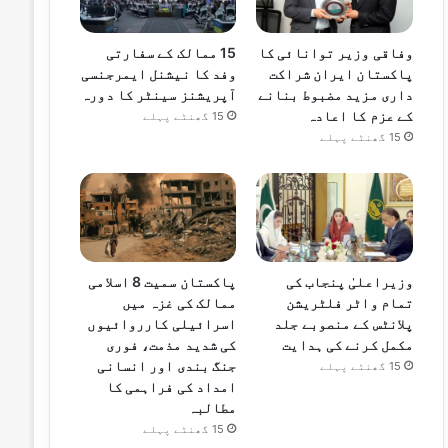
وفاقی وزیر توانائی کا
15 ممالک کے سفارتی
پاکستان ایران شراکت
وفد کا نیشنل ایمرجنسی
داری مزید مضبوط بنانے
آپریشنز سینٹر کا دورہ
کے عزم کا اعادہ
15 گھنٹے پہلے
15 گھنٹے پہلے
وزیراعلیٰ پنجاب کی
پاکستان سمیت 8 اسلامی
تمام واٹر فلٹریشن
ممالک کی غزہ میں
پلانٹس کے منصوبے جلد
اسرائیلی کارروائیوں
مکمل کرنے کی ہدایت
کی شدید مذمت، فوری
جنگ بندی اور انسانی
15 گھنٹے پہلے
امداد کی فراہمی کا
مطالبہ
15 گھنٹے پہلے