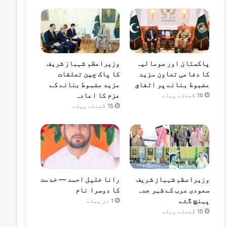
پاکستان اور صومالیہ
وزیراعظم شہباز شریف
کا دفاعی تعاون مزید
کا پاک چین تعلقات
مضبوط بنانے پر اتفاق
مزید مضبوط بنانے کے
عزم کا اعادہ
15 گھنٹے پہلے
15 گھنٹے پہلے
وزیراعظم شہباز شریف
رانا خلیل احمد — خدمت
سعودی عرب کے شہر جدہ
کا دوسرا نام
پہنچ گئے
1 دن پہلے
15 گھنٹے پہلے