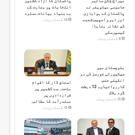
میراج کِٹن سائبر
پاکستان کا آزاد کشمیر
جاسوسی میلویئر نے
انتخابات پر بھارت کے
پاکستان کے ہوابازی
بے بنیاد بیانات مسترد
اور ایرو اسپیس شعبے
14 گھنٹے پہلے
کو نشانہ بنایا:
کیسپرسکی
8 گھنٹے پہلے
بلوچستان میں
سیکیورٹی فورسز کی دو
انٹیلی جنس
اسحاق ڈار کا اقوام
کارروائیاں، 12 دہشت
متحدہ سے کشمیر پر
گرد ہلاک
قراردادوں پر
15 گھنٹے پہلے
عملدرآمد کا مطالبہ
15 گھنٹے پہلے