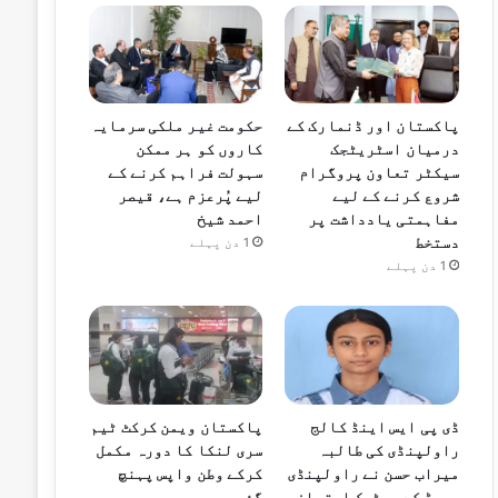
پاکستان اور ڈنمارک کے
حکومت غیر ملکی سرمایہ
درمیان اسٹریٹجک
کاروں کو ہر ممکن
سیکٹر تعاون پروگرام
سہولت فراہم کرنے کے
شروع کرنے کے لیے
لیے پُرعزم ہے، قیصر
مفاہمتی یادداشت پر
احمد شیخ
دستخط
1 دن پہلے
1 دن پہلے
ڈی پی ایس اینڈ کالج
پاکستان ویمن کرکٹ ٹیم
راولپنڈی کی طالبہ
سری لنکا کا دورہ مکمل
میراب حسن نے راولپنڈی
کرکے وطن واپس پہنچ
بورڈ کے میٹرک امتحان
گئی