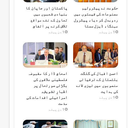
حکومت نے پیٹرولیم
پاکستان اور جاپان کا
مصنوعات کی قیمتوں میں
بنیادی شعبوں میں
ردوبدل کر دیا، پیٹرول
تعاون کے نئے مواقع
مہنگا، ڈیزل سستا
تلاش کرنے پر اتفاق
1 دن پہلے
1 دن پہلے
احسن اقبال کی گلگت
اسحاق ڈار کا مقبوضہ
بلتستان کے ترقیاتی
فلسطینی علاقوں کی
منصوبوں میں تیزی لانے
بگڑتی صورتحال پر
کی ہدایت
اظہارِ تشویش،
اسرائیلی اقدامات کی
1 دن پہلے
مذمت
1 دن پہلے