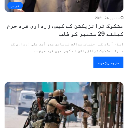
قومی
ستمبر 24, 2021
مشکوک ٹرانزیکشن کے کیس،زرداری فرد جرم
کیلئے 29 ستمبر کو طلب
اسلام آباد کی احتساب عدالت نے سابق صدر آصف علی زرداری کو
مبینہ مشکوک ٹرانزیکشن کے کیس میں فرد جرم …
مزید پڑھیے