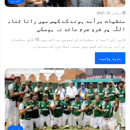
قومی
جولائی 31, 2021
منشیات برآمد ہونے کے کیس میں رانا ثناء
اللّٰہ پر فردِ جرم عائد نہ ہوسکی
لاہور کی انسدادِ منشیات کی خصوصی عدالت میں 15 کلو منشیات
برآمد ہونے کے کیس میں مسلم لیگ نون کے سینئر…
مزید پڑھیے
کھیل