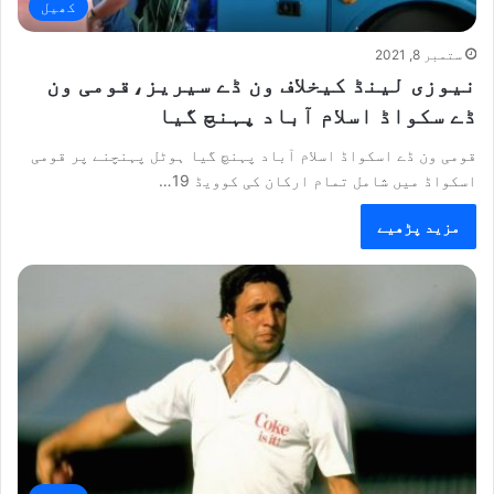
کھیل
ستمبر 8, 2021
نیوزی لینڈ کیخلاف ون ڈے سیریز،قومی ون
ڈے سکواڈ اسلام آباد پہنچ گیا
قومی ون ڈے اسکواڈ اسلام آباد پہنچ گیا ہوٹل پہنچنے پر قومی
اسکواڈ میں شامل تمام ارکان کی کوویڈ 19…
مزید پڑھیے