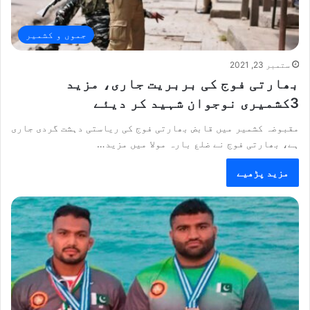
جموں و کشمیر
ستمبر 23, 2021
بھارتی فوج کی بربریت جاری، مزید
3کشمیری نوجوان شہید کر دیئے
مقبوضہ کشمیر میں قابض بھارتی فوج کی ریاستی دہشت گردی جاری
ہے، بھارتی فوج نے ضلع بارہ مولا میں مزید…
مزید پڑھیے