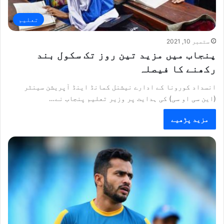
تعلیم
ستمبر 10, 2021
پنجاب میں مزید تین روز تک سکول بند
رکھنے کا فیصلہ
انسداد کورونا کے ادارے نیشنل کمانڈ اینڈ آپریشن سینٹر
(این سی او سی) کی ہدایت پر وزیر تعلیم پنجاب نے…
مزید پڑھیے