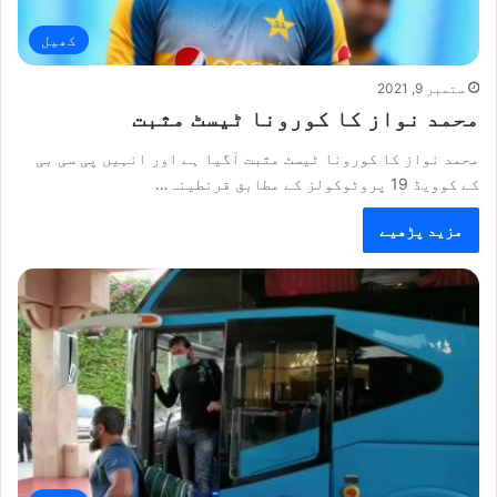
کھیل
ستمبر 9, 2021
محمد نواز کا کورونا ٹیسٹ مثبت
محمد نواز کا کورونا ٹیسٹ مثبت آگیا ہے اور انہیں پی سی بی
کے کوویڈ 19 پروٹوکولز کے مطابق قرنطینہ…
مزید پڑھیے