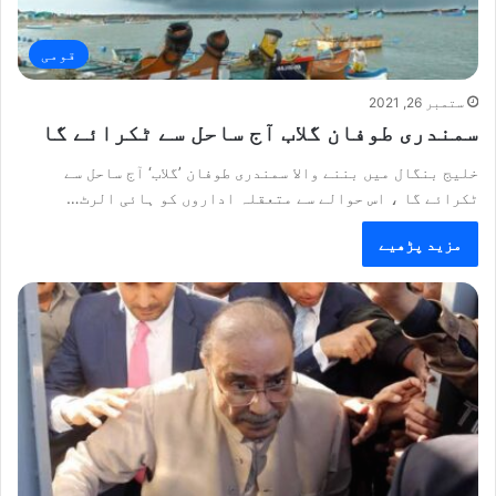
قومی
ستمبر 26, 2021
سمندری طوفان گلاب آج ساحل سے ٹکرائے گا
خلیج بنگال میں بننے والا سمندری طوفان ’گلاب‘ آج ساحل سے
ٹکرائے گا ، اس حوالے سے متعقلہ اداروں کو ہائی الرٹ…
مزید پڑھیے