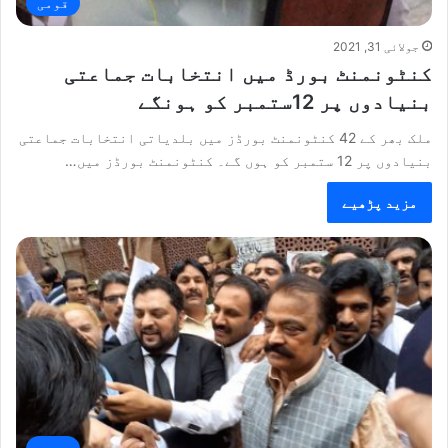
قومی
جولائی 31, 2021
کنٹونمنٹ بورڈ میں انتخابات جماعتی
بنیادوں پر 12ستمبر کو ہونگے
ملک بھر کے 42 کنٹونمنٹ بورڈز میں بلدیاتی انتخابات جماعتی
بنیادوں پر 12 ستمبر کو ہوں گے۔ کنٹونمنٹ بورڈز میں…
مزید پڑھیے