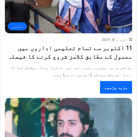
تعلیم
اکتوبر 8, 2021
11 اکتوبر سے تمام تعلیمی اداروں میں
معمول کے مطابق کلاسز شروع کرنے کا فیصلہ
وفاقی وزیر منصوبہ بندی اسد عمر نے کہا ہے کہ نیشنل کمانڈ
اینڈ آپریشن سینٹر (این سی او سی) نے…
مزید پڑھیے