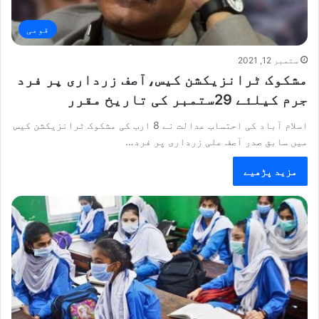
قومی
ستمبر 12, 2021
مشکوک ٹرانزیکشن کیس،آصف زرداری پر فرد
جرم کیلئے 29ستمبر کی تاریخ مقرر
اسلام آباد کی احتساب عدالت نے 8 ارب کی مشکوک ٹرانزیکشن کیس
میں سابق صدر آصف علی زرداری پر فرد…
مزید پڑھیے