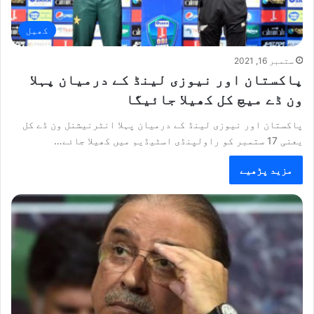
کھیل
ستمبر 16, 2021
پاکستان اور نیوزی لینڈ کے درمیان پہلا
ون ڈے میچ کل کھیلا جائیگا
پاکستان اور نیوزی لینڈ کے درمیان پہلا انٹرنیشنل ون ڈے کل
یعنی 17 ستمبر کو راولپنڈی اسٹیڈیم میں کھیلا جائے…
مزید پڑھیے