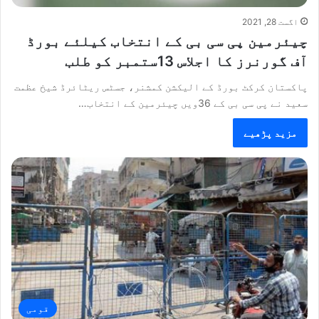
اگست 28, 2021
چیئرمین پی سی بی کے انتخاب کیلئے بورڈ
آف گورنرز کا اجلاس 13ستمبر کو طلب
پاکستان کرکٹ بورڈ کے الیکشن کمشنر، جسٹس ریٹائرڈ شیخ عظمت
سعید نے پی سی بی کے 36ویں چیئرمین کے انتخاب…
مزید پڑھیے
قومی