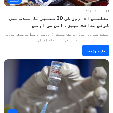
تعلیم
ستمبر 7, 2021
تعلیمی اداروں کی 30 ستمبر تک بندش میں
کوئی صداقت نہیں، این سی او سی
نیشنل کمانڈ اینڈ آپریشن سینٹر (این سی او سی) نے سوشل میڈیا
پر تعلیمی اداروں کی بندش سے متعلق افواہوں…
مزید پڑھیے
صحت