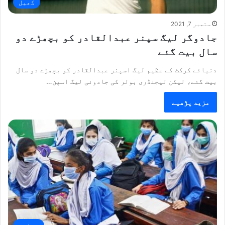
کھیل
ستمبر 7, 2021
جادوگر لیگ سپنر عبدالقادر کو بچھڑے دو
سال بیت گئے
دنیائے کرکٹ کے عظیم لیگ اسپنر عبدالقادر کو بچھڑے دو سال
بیت گئے، لیکن لیجنڈری بولر کی جادوئی لیگ اسپن…
مزید پڑھیے