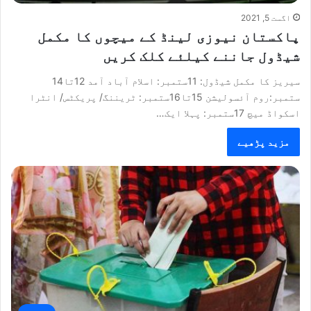
اگست 5, 2021
پاکستان نیوزی لینڈ کے میچوں کا مکمل
شیڈول جاننے کیلئے کلک کریں
سیریز کا مکمل شیڈول: 11ستمبر: اسلام آباد آمد 12تا14
ستمبر:روم آئسولیشن 15تا16ستمبر: ٹریننگ/ پریکٹس/ انٹرا
اسکواڈ میچ 17ستمبر: پہلا ایک…
مزید پڑھیے