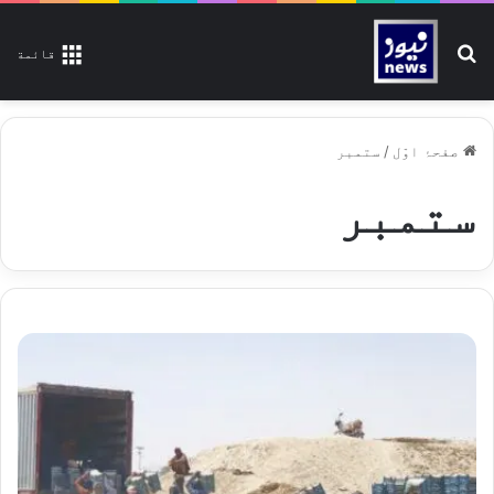
تلاش کیجیے
قائمة
صفحۂ اوّل
/
ستمبر
ستمبر