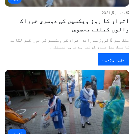
ستمبر 5, 2021
اتوار کا روز ویکسین کی دوسری خوراک
والوں کیلئے مخصوص
ملک میں 6 کروڑ سے زائد افراد کو ویکسین کی خوراکیں لگانے
کا سنگ میل عبور کرلیا ہے تاہم نیشنل…
مزید پڑھیے
تعلیم