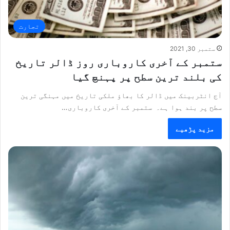
تجارت
ستمبر 30, 2021
ستمبر کے آخری کاروباری روز ڈالر تاریخ
کی بلند ترین سطح پر پہنچ گیا
آج انٹربینک میں ڈالر کا بھاؤ ملکی تاریخ میں مہنگی ترین
سطح پر بند ہوا ہے۔ ستمبر کے آخری کاروباری…
مزید پڑھیے