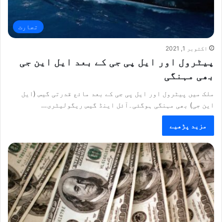
تجارت
اکتوبر 1, 2021
پیٹرول اور ایل پی جی کے بعد ایل این جی
بھی مہنگی
ملک میں پیٹرول اور ایل پی جی کے بعد مائع قدرتی گیس (ایل
این جی) بھی مہنگی ہوگئی۔آئل اینڈ گیس ریگولیٹری…
مزید پڑھیے