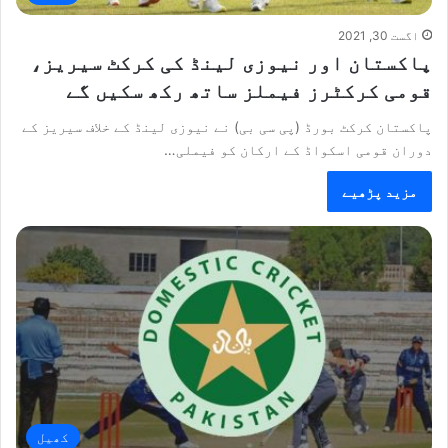
اگست 30, 2021
پاکستان اور نیوزی لینڈ کی کرکٹ سیریز،
قومی کرکٹرز فیملز ساتھ رکھ سکیں گے
پاکستان کرکٹ بورڈ (پی سی بی) نے نیوزی لینڈ کے خلاف سیریز کے
دوران قومی اسکواڈ کے ارکان کو فیملی…
مزید پڑھیے
کھیل