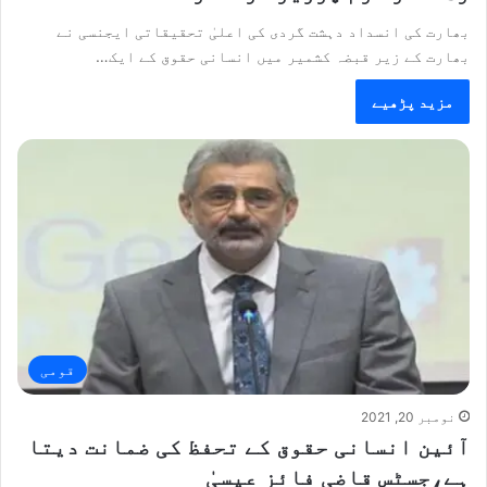
بھارت کی انسداد دہشت گردی کی اعلیٰ تحقیقاتی ایجنسی نے
بھارت کے زیر قبضہ کشمیر میں انسانی حقوق کے ایک…
مزید پڑھیے
قومی
نومبر 20, 2021
آئین انسانی حقوق کے تحفظ کی ضمانت دیتا
ہے،جسٹس قاضی فائز عیسیٰ