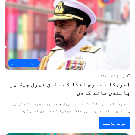
بین الاقوامی
اپریل 27, 2023
امریکا نے سری لنکا کے سابق نیول چیف پر
پابندی عائد کردی
امریکا نے سری لنکا کے سابق نیول چیف اورموجودہ گورنر پر
پابندی عائد کردی۔ غیر ملکی میڈیا کے مطابق امریکی…
مزید پڑھیے