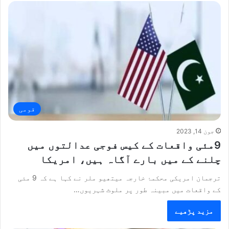
قومی
جون 14, 2023
9مئی واقعات کے کیس فوجی عدالتوں میں
چلنے کے میں بارے آگاہ ہیں، امریکا
ترجمان امریکی محکمۂ خارجہ میتھیو ملر نے کہا ہے کہ 9 مئی
کے واقعات میں مبینہ طور پر ملوث شہریوں…
مزید پڑھیے