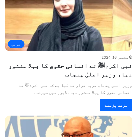
قومی
ستمبر 16, 2024
نبی اکرمﷺ نے انسانی حقوق کا پہلا منشور
دیا، وزیر اعلیٰ پنجاب
وزیر اعلٰی پنجاب مریم نواز نے کہا ہے کہ نبی اکرمﷺ نے
انسانی حقوق کا پہلا منشور دیا۔لاہور میں سیرت…
مزید پڑھیے