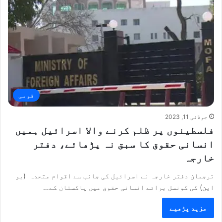
قومی
جولائی 11, 2023
فلسطینوں پر ظلم کرنے والا اسرائیل ہمیں
انسانی حقوق کا سبق نہ پڑھائے، دفتر
خارجہ
ترجمان دفتر خارجہ نے اسرائیل کی جانب سے اقوام متحدہ (یو
این) کی کونسل برائے انسانی حقوق میں پاکستان کے…
مزید پڑھیے