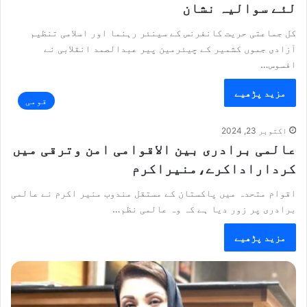
لئے سوالیہ نشان
کل جماعتی حریت کانفرنس کے سینئر رہنما اور اسلامی تنظیم
آزادی جموں کشمیر کے چیئرمین پیر عبدالصمد انقلابی نے
افسوس…
مزید پڑھیے
قومی
اکتوبر 23, 2024
عالمی برادری بین الاقوامی امن وترقی میں
کرداراداکرے،منیراکرم
اقوام متحدہ میں پاکستان کے مستقل مندوب منیر اکرم نے عالمی
برادری پر زور دیا ہے کہ وہ عالمی نظم…
مزید پڑھیے