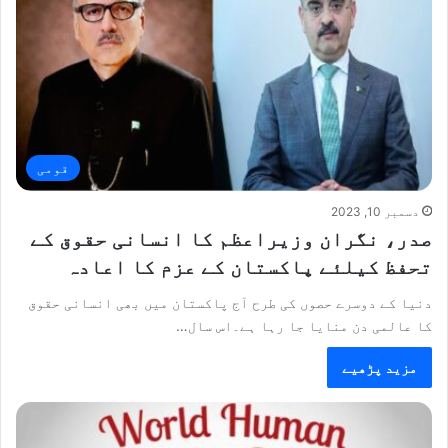
قومی
دسمبر 10, 2023
صدر، نگران وزیراعظم کا انسانی حقوق کے
تحفظ کیلئے پاکستان کے عزم کا اعادہ
دنیا کے دوسرے حصوں کی طرح آج پاکستان میں بھی انسانی حقوق
کا عالمی دن منایا جا رہا ہے۔اس سال…
مزید پڑھیے