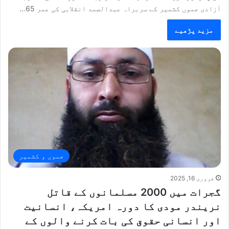
آزادی جموں کشمیر کے سربراہ عبدالصمد انقلابی کی عمر 65…
مزید پڑھیے
جموں و کشمیر
فروری 16, 2025
گجرات میں 2000 مسلمانوں کے قاتل
نریندر مودی کا دورہ امریکہ، انسانیت
اور انسانی حقوق کی بات کرنے والوں کے