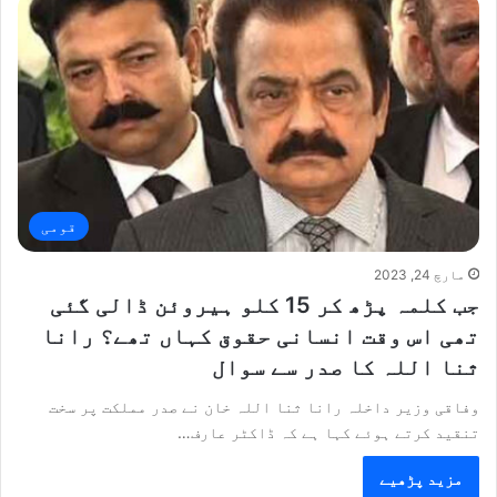
قومی
مارچ 24, 2023
جب کلمہ پڑھ کر 15 کلو ہیروئن ڈالی گئی
تھی اس وقت انسانی حقوق کہاں تھے؟ رانا
ثنا اللہ کا صدر سے سوال
وفاقی وزیر داخلہ رانا ثنا اللہ خان نے صدر مملکت پر سخت
تنقید کرتے ہوئے کہا ہے کہ ڈاکٹر عارف…
مزید پڑھیے