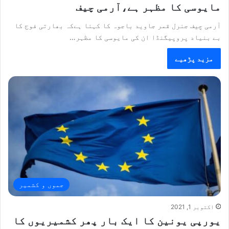
مایوسی کا مظہر ہے،آرمی چیف
آرمی چیف جنرل قمر جاوید باجوہ کا کہنا ہےکہ بھارتی فوج کا
بے بنیاد پروپیگنڈا ان کی مایوسی کا مظہر…
مزید پڑھیے
جموں و کشمیر
اکتوبر 1, 2021
یورپی یونین کا ایک بار پھر کشمیریوں کا