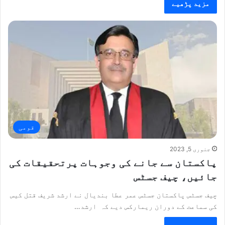
مزید پڑھیے
قومی
جنوری 5, 2023
پاکستان سے جانے کی وجوہات پرتحقیقات کی
جائیں، چیف جسٹس
چیف جسٹس پاکستان جسٹس عمر عطا بندیال نے ارشد شریف قتل کیس
کی سماعت کے دوران ریمارکس دیے کہ ارشد…