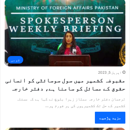
قومی
اپریل 5, 2023
مقبوضہ کشمیر میں سول سوسائٹی کو انسانی
حقوق کے مسائل کو سامنا ہے، دفتر خارجہ
ترجمان دفتر خارجہ ممتاز زہرا بلوچ نے کہا ہے کہ مسئلہ
کشمیر کے حل تک کشمیریوں کی ہر فورم پر…
مزید پڑھیے