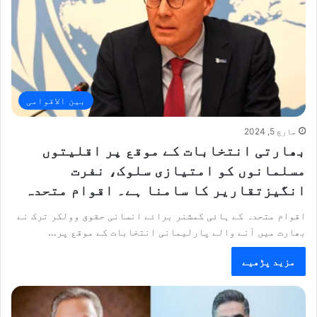
بین الاقوامی
مارچ 5, 2024
بھارتی انتخابات کے موقع پر اقلیتوں
مسلمانوں کو امتیازی سلوک، نفرت
انگیزتقاریر کا سامنا ہے۔ اقوام متحدہ
اقوام متحدہ کے ہائی کمشنر برائے انسانی حقوق وولکر ترک نے
بھارت میں آنے والے پارلیمانی انتخابات کے موقع پر…
مزید پڑھیے