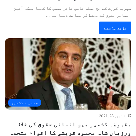
سپریم کورٹ کے جج جسٹس قاضی فائز عیسٰی کا کہنا ہےکہ آئین
انسانی حقوق کے تحفظ کی ضمانت دیتا ہے،…
مزید پڑھیے
جموں و کشمیر
اکتوبر 28, 2021
مقبوضہ کشمیر میں انسانی حقوق کی خلاف
ورزیاں شاہ محمود قریشی کا اقوام متحدہ