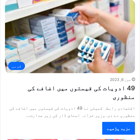
قومی
جون 6, 2023
49 ادویات کی قیمتوں میں اضافے کی
منظوری
اقتصادی رابطہ کمیٹی نے 49 ادویات کی قیمتوں میں اضافے کی
منظوری دے دی۔وزیر خزانہ اسحاق ڈار کی زیر صدارت…
مزید پڑھیے