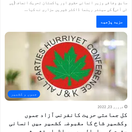
سابق وفاقی وزیر انسانی حقوق اور پاکستان تحریک انصاف (پی
ٹی آئی) کی سینئر رہنما ڈاکٹر شیریں مزاری نے کہا…
مزید پڑھیے
جموں و کشمیر
فروری 23, 2022
کل جماعتی حریت کانفرنس آزاد جموں
وکشمیر شاخ کا مقبوضہ کشمیر میں انسانی
حقوق کی پامالیوں پر اظہار تشویش