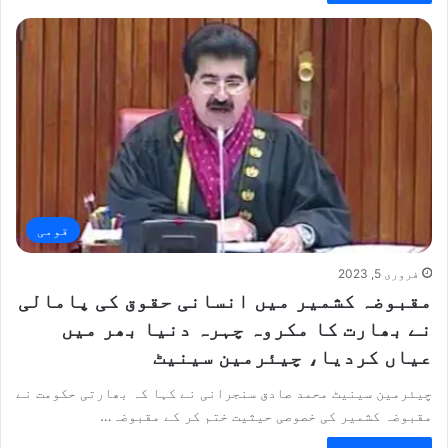
قومی
فروری 5, 2023
مقبوضہ کشمیر میں انسانی حقوق کی پامالی
نے بھارت کا مکروہ چہرہ دنیا بھر میں
عیاں کردیا، چیئرمین سینیٹ
چیئرمین سینیٹ محمد صادق سنجرانی نے کہا کہ بھارتی حکومت نے
مقبوضہ کشمیر کی خصوصی حیثیت ختم کر کے مقبوضہ…