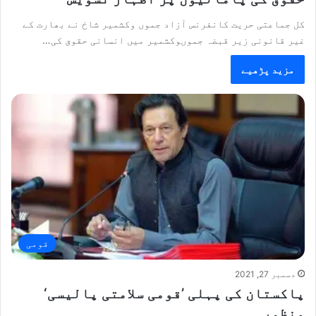
کل جماعتی حریت کانفرنس آزاد جموں وکشمیر شاخ نے بھارت کے
غیر قانونی زیر قبضہ جموںوکشمیر میں انسانی حقوق کی…
مزید پڑھیے
قومی
دسمبر 27, 2021
پاکستان کی پہلی ’قومی سلامتی پالیسی‘
منظور