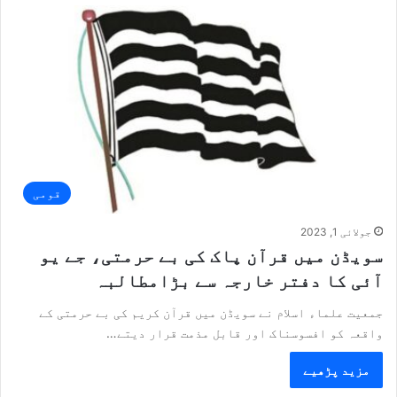
قومی
جولائی 1, 2023
سویڈن میں قرآن پاک کی بے حرمتی، جے یو
آئی کا دفتر خارجہ سے بڑامطالبہ
جمعیت علماء اسلام نے سویڈن میں قرآن کریم کی بے حرمتی کے
واقعہ کو افسوسناک اور قابل مذمت قرار دیتے…
مزید پڑھیے