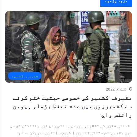
مزید پڑھیے
جموں و کشمیر
اگست 7, 2022
مقبوضہ کشمیر کی خصوصی حیثیت ختم کرنے
سے کشمیریوں میں عدم تحفظ بڑھا، ہیومن
رائٹس واچ
انسانی حقوق کی تنظیم، ہیومن رائٹس واچ اور واشنگٹن ڈی سی
میں مقیم ہندوستانی ڈاسپورا گروپ، انڈین امریکن مسلم