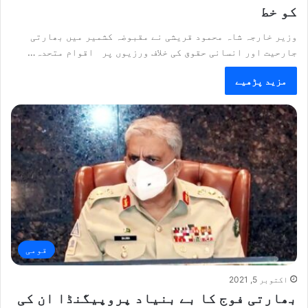
کو خط
وزیر خارجہ شاہ محمود قریشی نے مقبوضہ کشمیر میں بھارتی
جارحیت اور انسانی حقوق کی خلاف ورزیوں پر اقوام متحدہ…
مزید پڑھیے
قومی
اکتوبر 5, 2021
بھارتی فوج کا بے بنیاد پروپیگنڈا ان کی