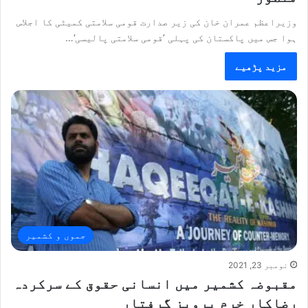
وزیراعظم عمران خان کی زیر صدارت قومی سلامتی کمیٹی کا اجلاس
ہوا جس میں پاکستان کی پہلی ’قومی سلامتی پالیسی‘…
مزید پڑھیے
جموں و کشمیر
نومبر 23, 2021
مقبوضہ کشمیر میں انسانی حقوق کے سرکردہ
رضاکار خرم پرویز گرفتار