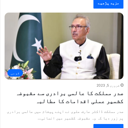
مزید پڑھیے
قومی
فروری 5, 2023
صدر مملکت کا عالمی برادری سے مقبوضہ
کشمیر عملی اقدامات کا مطالبہ
صدر مملکت ڈاکٹر عارف علوی نے اپنے پیغام میں عالمی برادری
پر زور دیا کہ وہ مقبوضہ کشمیر میں انسانی…