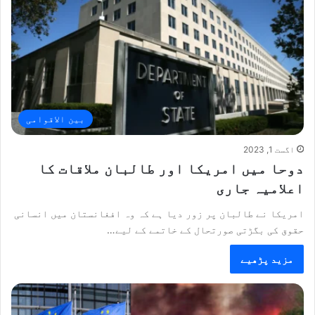
بین الاقوامی
اگست 1, 2023
دوحا میں امریکا اور طالبان ملاقات کا
اعلامیہ جاری
امریکا نے طالبان پر زور دیا ہے کہ وہ افغانستان میں انسانی
حقوق کی بگڑتی صورتحال کے خاتمے کے لیے…
مزید پڑھیے