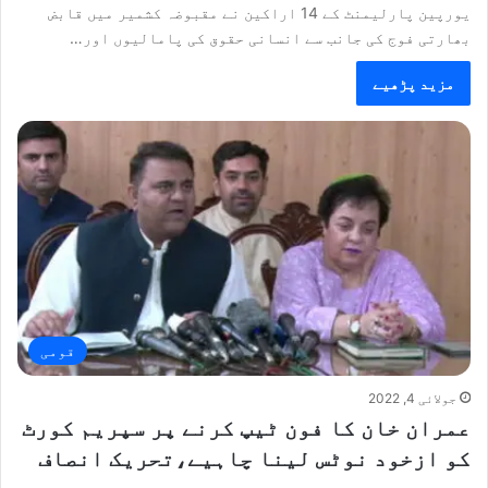
یورپین پارلیمنٹ کے 14 اراکین نے مقبوضہ کشمیر میں قابض
بھارتی فوج کی جانب سے انسانی حقوق کی پامالیوں اور…
مزید پڑھیے
قومی
جولائی 4, 2022
عمران خان کا فون ٹیپ کرنے پر سپریم کورٹ
کو ازخود نوٹس لینا چاہیے،تحریک انصاف