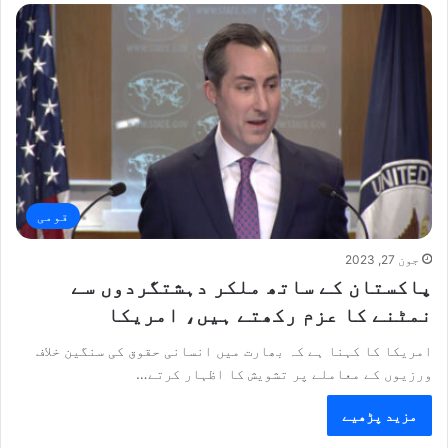
قومی
جون 27, 2023
پاکستان کے ساتھ ملکر دہشتگردوں سے
نمٹنے کا عزم رکھتے ہیں، امریکا
امریکا کا کہنا ہے کہ بھارت میں انسانی حقوق کی سنگین خلاف
ورزیوں کے معاملے پر تشویش کا اظہار کرتے…
مزید پڑھیے