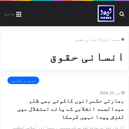
تلاش کیجیے
قائمة
صفحۂ اوّل
/
انسانی حقوق
انسانی حقوق
جموں و کشمیر
جون 25, 2026
بھارتی حکمرانوں کاکوئی بھی ظلم
عبدالصمد انقلابی کے پائے استقلال میں
لغزش پیدا نہیں کرسکا
آل پارٹیز حریت کانفرنس کے سینئر رہنما اور اسلامی تنظیم