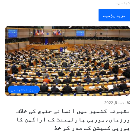
کونسل…
مزید پڑھیے
بین الاقوامی
اگست 5, 2022
مقبوضہ کشمیر میں انسانی حقوق کی خلاف
ورزیاں،یورپی پارلیمنٹ کے اراکین کا
یورپی کمیشن کے صدر کو خط