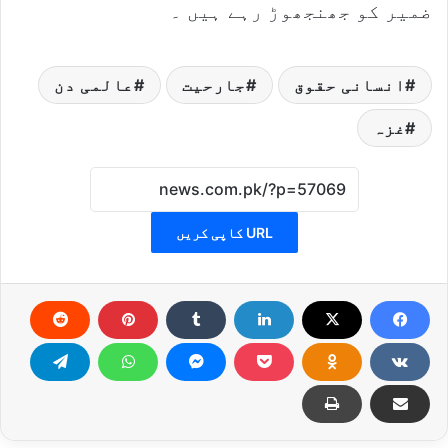
ضمیر کو جھنجھوڑ رہے ہیں ۔
انسانی حقوق
جارحیت
عالمی دن
غزہ
URL کاپی کریں