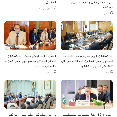
لیے مفاہمتی یادداشت پر
امکان
دستخط
1 دن پہلے
1 دن پہلے
پاکستان اور جاپان کا بنیادی
احسن اقبال کی گلگت بلتستان
شعبوں میں تعاون کے نئے مواقع
کے ترقیاتی منصوبوں میں تیزی
تلاش کرنے پر اتفاق
لانے کی ہدایت
1 دن پہلے
1 دن پہلے
اسحاق ڈار کا مقبوضہ فلسطینی
وزیراعظم کا خطے میں امن کے