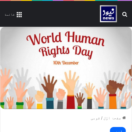
تلاش کیجیے
قائمة
صفحۂ اوّل
/
قومی
قومی