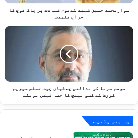
ح
س
سوارمحمد حسین شہید کےیوم شہادت پر پاک فوج کا
ی
خراج عقیدت
ن
ش
م
ہ
و
ی
س
د
م
ک
س
ے
ر
ی
م
و
ا
م
ک
ش
ی
موسم سرما کی عدالتی چھٹیاں چیف جسٹس سپریم
ہ
ع
کورٹ کے کسی بینچ کا حصہ نہیں ہونگے
ا
د
د
ا
ت
ل
پ
ت
یہ بھی پڑھیے
ر
ی
پ
چ