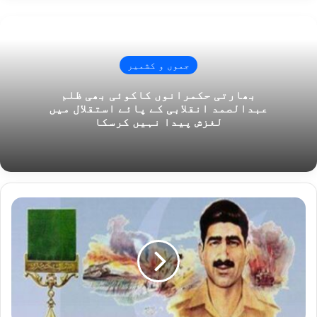
جموں و کشمیر
بھارتی حکمرانوں کاکوئی بھی ظلم
عبدالصمد انقلابی کے پائے استقلال میں
لغزش پیدا نہیں کرسکا
س
و
ا
ر
م
ح
م
د