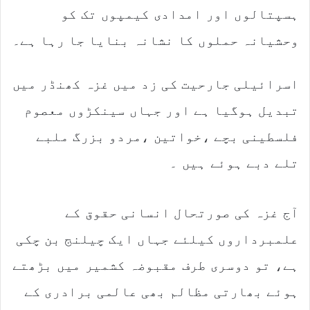
ہسپتالوں اور امدادی کیمپوں تک کو
وحشیانہ حملوں کا نشانہ بنایا جا رہا ہے۔
اسرائیلی جارحیت کی زد میں غزہ کھنڈر میں
تبدیل ہوگیا ہے اور جہاں سینکڑوں معصوم
فلسطینی بچے ،خواتین ،مردو بزرگ ملبے
تلے دبے ہوئے ہیں ۔
آج غزہ کی صورتحال انسانی حقوق کے
علمبرداروں کیلئے جہاں ایک چیلنج بن چکی
ہے، تو دوسری طرف مقبوضہ کشمیر میں بڑھتے
ہوئے بھارتی مظالم بھی عالمی برادری کے