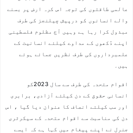
عالمی طاقتوں کی توجہ اس کرہ ارض پر بسنے
والے انسانوں کو درپیش چیلنجز کی طرف
مبذول کرا رہا ہے وہیں آج مظلوم فلسطینی
اپنے دُکھوں کے مداوے کیلئے انسانیت کے
علمبرداروں کی طرف نظریں جمائے ہوئے
ہیں۔
اقوام متحدہ کی طرف سے سال 2023کو
انسانی حقوق کے دن کیلئے آزادی، برابری
اور سب کیلئے انصاف کا عنوان دیا گیا ، اس
دن کی مناسبت سے اقوام متحدہ کے سیکرٹری
جنرل نے اپنے پیغام میں کہا ہے کہ ایسے