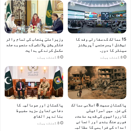
ے
ک
س
ی
ب
ی
15 ممالک کے سفارتی وفد کا
وزیراعلیٰ پنجاب کی تمام واٹر
ن
نیشنل ایمرجنسی آپریشنز
فلٹریشن پلانٹس کے منصوبے جلد
چ
سینٹر کا دورہ
مکمل کرنے کی ہدایت
ک
8 گھنٹے پہلے
8 گھنٹے پہلے
ا
ح
ص
ہ
ن
ہ
ی
ں
پاکستان سمیت 8 اسلامی ممالک
پاکستان اور صومالیہ کا
ہ
کی غزہ میں اسرائیلی
دفاعی تعاون مزید مضبوط
و
کارروائیوں کی شدید مذمت،
بنانے پر اتفاق
فوری جنگ بندی اور انسانی
ن
8 گھنٹے پہلے
امداد کی فراہمی کا مطالبہ
گ