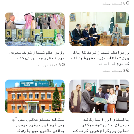
ے
8 گھنٹے پہلے
وزیراعظم شہباز شریف کا پاک
وزیراعظم شہباز شریف سعودی
چین تعلقات مزید مضبوط بنانے
عرب کے شہر جدہ پہنچ گئے
کے عزم کا اعادہ
8 گھنٹے پہلے
8 گھنٹے پہلے
پاکستان اور ڈنمارک کے
ملک کے بیشتر علاقوں میں آج
درمیان اسٹریٹجک سیکٹر
بھی گرم اور مرطوب موسم،
تعاون پروگرام شروع کرنے کے
بالائی علاقوں میں بارش کا