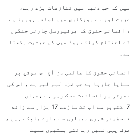
میں کہ جب دنیا میں تنازعات بڑھ رہے،
غربت اور بے روزگاری میں اضافہ ہورہا ہے
، انسانی حقوق کا یونیورسل چارٹر جنگوں
کے اختتام کیلئے روڈ میپ کی حیثیت رکھتا
ہے۔
انسانی حقوق کا عالمی دن آج اس موقع پر
منایا جارہا ہے جب غزہ لہو لہو ہے ، اس کی
دھرتی پر انسانیت سسک رہی ہے ،جہاں
7اکتوبر سے اب تک ساڑھے 17 ہزار سے زائد
فلسطینی شہری بمباری سے مارے جاچکے ہیں ،
صرف یہی نہیں رہائشی بستیوں سمیت