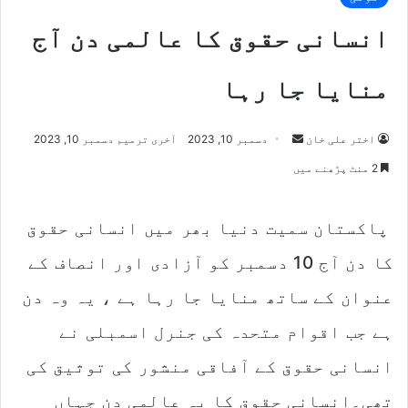
انسانی حقوق کا عالمی دن آج
منایا جا رہا
اختر علی خان
S
دسمبر 10, 2023
آخری ترمیم دسمبر 10, 2023
e
2 منٹ پڑھنے میں
n
d
پاکستان سمیت دنیا بھر میں انسانی حقوق
a
n
کا دن آج 10 دسمبر کو آزادی اور انصاف کے
e
m
عنوان کے ساتھ منایا جا رہا ہے ، یہ وہ دن
a
ہے جب اقوام متحدہ کی جنرل اسمبلی نے
i
l
انسانی حقوق کے آفاقی منشور کی توثیق کی
تھی۔انسانی حقوق کا یہ عالمی دن جہاں