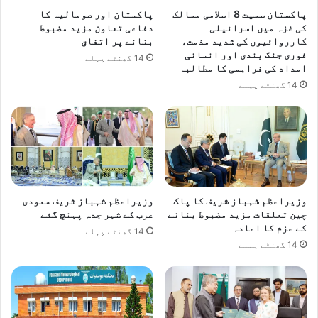
پاکستان سمیت 8 اسلامی ممالک
پاکستان اور صومالیہ کا
کی غزہ میں اسرائیلی
دفاعی تعاون مزید مضبوط
کارروائیوں کی شدید مذمت،
بنانے پر اتفاق
فوری جنگ بندی اور انسانی
14 گھنٹے پہلے
امداد کی فراہمی کا مطالبہ
14 گھنٹے پہلے
وزیراعظم شہباز شریف کا پاک
وزیراعظم شہباز شریف سعودی
چین تعلقات مزید مضبوط بنانے
عرب کے شہر جدہ پہنچ گئے
کے عزم کا اعادہ
14 گھنٹے پہلے
14 گھنٹے پہلے