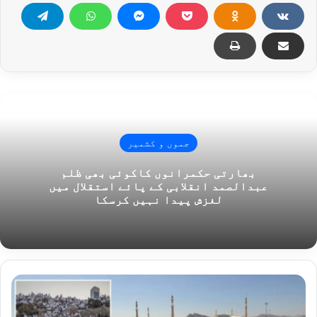
جموں و کشمیر
بھارتی حکمرانوں کاکوئی بھی ظلم
عبدالصمد انقلابی کے پائے استقلال میں
لغزش پیدا نہیں کرسکا
لبیک
اللہ
اللھم