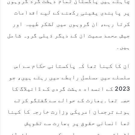
چاہتے ہیں پاکستان تمام دہشت گرد گروہوں
پر پابندی یقینی رکھنے کے لیے اقدامات
کرتا رہے، ان گروہوں میں لشکر طیبہ اور
جیش محمد سمیت ان کے دیگر ذیلی گروہ شامل
ہیں۔
ان کا کہنا تھا کہ پاکستانی حکام سے اس
سلسلے میں مسلسل رابطے میں رہتے ہیں، جو
2023 کے انسداد دہشت گردی کے ڈائیلاگ کا
حصہ تھا۔بھارت کے حوالے سے گفتگو کرتے
ہوئے ترجمان امریکی وزارت خارجہ کا کہنا
تھا انسانی حقوق پر بھارت سے تشویش
اٹھاتے رہتے ہیں، امریکی صدر جو بائیڈن