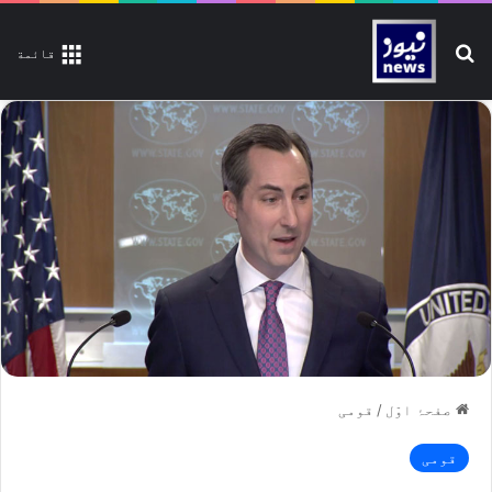
تلاش کیجیے
قائمة
صفحۂ اوّل
/
قومی
قومی