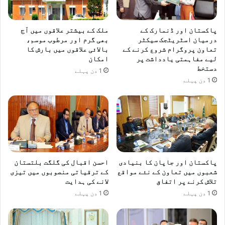
پاکستان اور ڈنمارک کے
ملک کے بیشتر علاقوں میں آج
درمیان اسٹریٹجک سیکٹر
بھی گرم اور مرطوب موسم،
تعاون پروگرام شروع کرنے کے
بالائی علاقوں میں بارش کا
لیے مفاہمتی یادداشت پر
امکان
دستخط
1 دن پہلے
1 دن پہلے
پاکستان اور جاپان کا بنیادی
احسن اقبال کی گلگت بلتستان
شعبوں میں تعاون کے نئے مواقع
کے ترقیاتی منصوبوں میں تیزی
تلاش کرنے پر اتفاق
لانے کی ہدایت
1 دن پہلے
1 دن پہلے