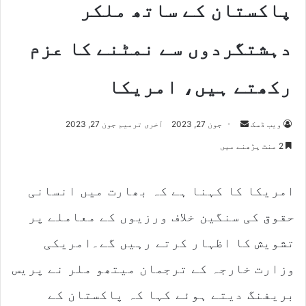
پاکستان کے ساتھ ملکر
دہشتگردوں سے نمٹنے کا عزم
رکھتے ہیں، امریکا
Send
ویب ڈسک
جون 27, 2023
آخری ترمیم جون 27, 2023
an
2 منٹ پڑھنے میں
email
امریکا کا کہنا ہے کہ بھارت میں انسانی
حقوق کی سنگین خلاف ورزیوں کے معاملے پر
تشویش کا اظہار کرتے رہیں گے۔امریکی
وزارت خارجہ کے ترجمان میتھو ملر نے پریس
بریفنگ دیتے ہوئے کہا کہ پاکستان کے