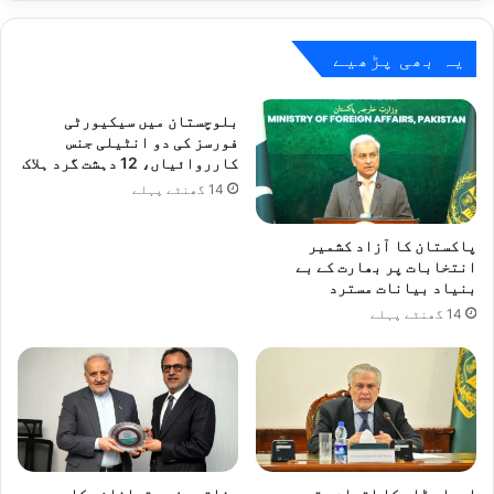
کوہ
پیما
بن
یہ بھی پڑھیے
گئے
بلوچستان میں سیکیورٹی
فورسز کی دو انٹیلی جنس
کارروائیاں، 12 دہشت گرد ہلاک
14 گھنٹے پہلے
پاکستان کا آزاد کشمیر
انتخابات پر بھارت کے بے
بنیاد بیانات مسترد
14 گھنٹے پہلے
اسحاق ڈار کا اقوام متحدہ سے
وفاقی وزیر توانائی کا