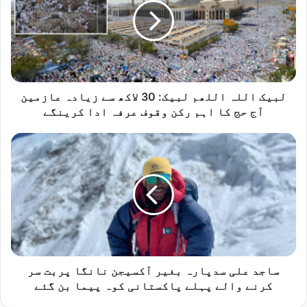
لبیک:
30
لاکھ
سے
زیادہ
عازمین
آج
لبیک اللہ اللھم لبیک: 30 لاکھ سے زیادہ عازمین
حج
آج حج کا اہم رکن وقوف عرفہ ادا کرینگے
کا
اہم
ساجد
رکن
علی
وقوف
سدپارہ
عرفہ
بغیر
ادا
آکسیجن
کرینگے
نانگا
پربت
سر
کرنے
والے
ساجد علی سدپارہ بغیر آکسیجن نانگا پربت سر
پہلے
کرنے والے پہلے پاکستانی کوہ پیما بن گئے
پاکستانی