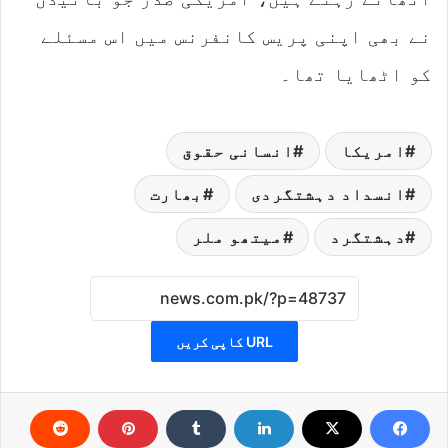
نے بھی اپنی پریس کانفرنس میں اس مسئلے
کو اٹھایا تھا۔
امریکا
انسانی حقوق
انسداد دہشتگردی
بھارت
دہشتگرد
میتھو ملر
URL کاپی کریں