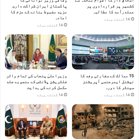
کشمیر پر قراردادوں پر
پاکستان ایران شراکت داری
عملدرآمد کا مطالبہ
مزید مضبوط بنانے کے عزم کا
اعادہ
14 گھنٹے پہلے
14 گھنٹے پہلے
15 ممالک کے سفارتی وفد کا
وزیراعلیٰ پنجاب کی تمام واٹر
نیشنل ایمرجنسی آپریشنز
فلٹریشن پلانٹس کے منصوبے جلد
سینٹر کا دورہ
مکمل کرنے کی ہدایت
14 گھنٹے پہلے
14 گھنٹے پہلے