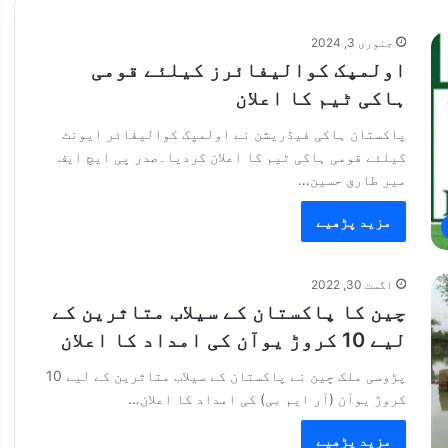
جنوری 3, 2024
اولمپک کوالیفائرز کیلئے قومی
ہاکی ٹیم کا اعلان
پاکستان ہاکی فیڈریشن نے اولمپک کوالیفائر ایونٹ
کیلئے قومی ہاکی ٹیم کا اعلان کردیا۔صدر پی ایچ ایف
میر طارق حسین…
مزید پڑھیے
اگست 30, 2022
چین کا پاکستان کے سیلاب متاثرین کے
لیے 10 کروڑ یوآن کی امداد کا اعلان
پڑوسی ملک چین نے پاکستان کے سیلاب متاثرین کے لیے 10
کروڑ یوآن (آر ایم بی) کی امداد کا اعلان…
مزید پڑھیے