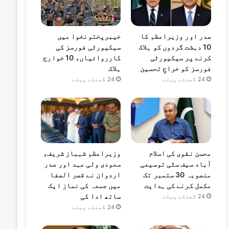
صدر اور وزیراعظم کا
خیبرپختونخوا میں
10 دہشت گردوں کو ہلاک
سیکیورٹی فورسز کی
کرنے پر سیکیورٹی
کارروائیاں، 10 خوارج
فورسز کو خراجِ تحسین
ہلاک
24 گھنٹے پہلے
24 گھنٹے پہلے
محسن نقوی کی اسلام
وزیراعظم شہباز شریف،
آباد سیف سٹی توسیعی
سعودی ولی عہد اور صدر
منصوبہ 30 ستمبر تک
اردوان نے قصر الصفا
مکمل کرنے کی ہدایت
میں جمعہ کی نماز ایک
ساتھ ادا کی
24 گھنٹے پہلے
24 گھنٹے پہلے