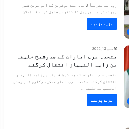
روس نے تقریباً 3 ماہ بعد یوکرین کے اہم ترین شہر
پورٹ سٹی ماریوپول کا کنٹرول حاصل کرنے کا اعلان…
مزید پڑھیے
مئی 13, 2022
متحدہ عرب امارات کے صدرشیخ خلیفہ
بن زاید النہیان انتقال کرگئے
متحدہ عرب امارات کے صدرشیخ خلیفہ بن زاید النہیان
انتقال کرگئے۔متحدہ عرب امارات کی سرکاری خبر رساں
ایجنسی نے خلیفہ…
مزید پڑھیے