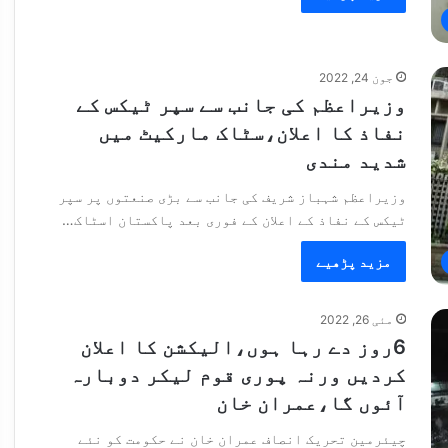
جون 24, 2022
وزیراعظم کی جانب سے سپر ٹیکس کے
نفاذ کا اعلان،سٹاک مارکیٹ میں
شدید مندی
وزیراعظم شہباز شریف کی جانب سے بڑی صنعتوں پر سپر
ٹیکس کے نفاذ کے اعلان کے فوری بعد پاکستان اسٹاک…
مزید پڑھیے
مئی 26, 2022
6روز دے رہا ہوں،الیکشن کا اعلان
کردیں ورنہ پوری قوم لیکر دوبارہ
آئوں گا،عمران خان
چیئرمین تحریک انصاف عمران خان نے حکومت کو نئے