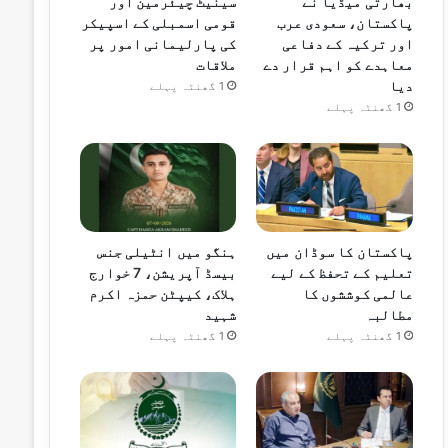
بھارتی میڈیا نے
سینیٹ چیئرمین اور
پاکستان، سعودی عرب
قومی اسمبلی کے اسپیکر
اور ترکیہ کے دفاعی
کی پارلیمانی امور پر
معاہدے کو اہم قرار دے
ملاقات
دیا
1 گھنٹہ پہلے
1 گھنٹہ پہلے
پاکستان کا سوڈان میں
ہنگو میں انٹیلی جنس
تعلیم کے تحفظ کے لیے
بیسڈ آپریشن، 7 خوارج
عالمی کوششوں کا
ہلاک، کیپٹن حمزہ اکرم
مطالبہ
شہید
1 گھنٹہ پہلے
1 گھنٹہ پہلے