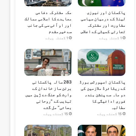
پاکستان اور نیوزی
مکہ مشترکہ دفاعی
لینڈ کے درمیان سیاسی
معاہدے کا اسلامی ممالک
مشاورت اور مشترکہ
اور او آئی سی کی جانب
تجارتی کمیٹی کے اجلاس
سے خیرمقدم
1 گھنٹہ پہلے
1 گھنٹہ پہلے
پاکستان اسپورٹس بورڈ
283 سالہ پاکستانی
کے ریٹائرڈ ملازمین کی
برتن ساز خاندان کے
دو ماہ سے پنشن بند،
وارث کو جنگ دے ژین میں
فوری ادائیگی کا
تہذیب کے "روحانی
مطالبہ
بھائی” مل گئے
15 گھنٹے پہلے
15 گھنٹے پہلے