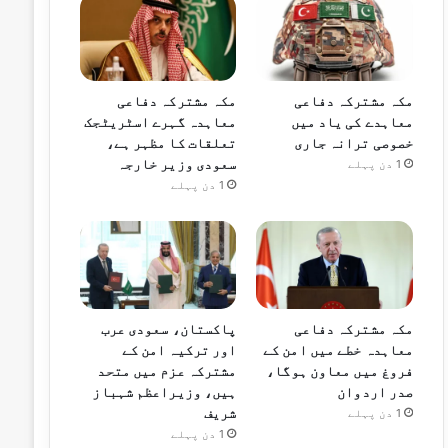
مکہ مشترکہ دفاعی
مکہ مشترکہ دفاعی
معاہدے کی یاد میں
معاہدہ گہرے اسٹریٹجک
خصوصی ترانہ جاری
تعلقات کا مظہر ہے،
سعودی وزیر خارجہ
1 دن پہلے
1 دن پہلے
مکہ مشترکہ دفاعی
پاکستان، سعودی عرب
معاہدہ خطے میں امن کے
اور ترکیہ امن کے
فروغ میں معاون ہوگا،
مشترکہ عزم میں متحد
صدر اردوان
ہیں، وزیراعظم شہباز
شریف
1 دن پہلے
1 دن پہلے