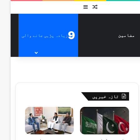
متفرق
Sidebar
9
زیادہ پڑہی جانے والی
مضامین
تازہ خبریں