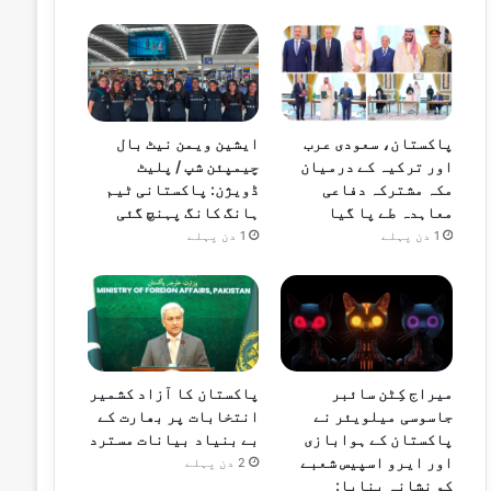
پاکستان، سعودی عرب
ایشین ویمن نیٹ بال
اور ترکیہ کے درمیان
چیمپئن شپ / پلیٹ
مکہ مشترکہ دفاعی
ڈویژن: پاکستانی ٹیم
معاہدہ طے پا گیا
ہانگ کانگ پہنچ گئی
1 دن پہلے
1 دن پہلے
میراج کِٹن سائبر
پاکستان کا آزاد کشمیر
جاسوسی میلویئر نے
انتخابات پر بھارت کے
پاکستان کے ہوابازی
بے بنیاد بیانات مسترد
اور ایرو اسپیس شعبے
2 دن پہلے
کو نشانہ بنایا: