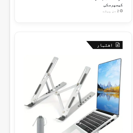
کیسپرسکی
2 دن پہلے
اشتہار