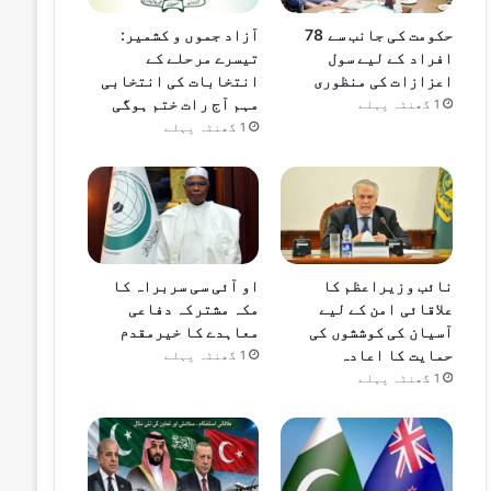
حکومت کی جانب سے 78
آزاد جموں و کشمیر:
افراد کے لیے سول
تیسرے مرحلے کے
اعزازات کی منظوری
انتخابات کی انتخابی
مہم آج رات ختم ہوگی
1 گھنٹہ پہلے
1 گھنٹہ پہلے
نائب وزیراعظم کا
او آئی سی سربراہ کا
علاقائی امن کے لیے
مکہ مشترکہ دفاعی
آسیان کی کوششوں کی
معاہدے کا خیرمقدم
حمایت کا اعادہ
1 گھنٹہ پہلے
1 گھنٹہ پہلے