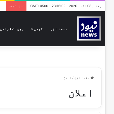
ہفتہ, 08 اگست 2026 - GMT+0500 - 23:16:02
تازہ ترین
صفحۂ اوّل
قومی
بین الاقوامی
صفحۂ اوّل
/
اعلان
اعلان