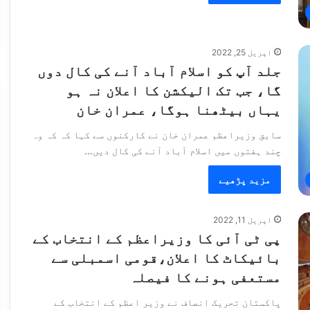
اپریل 25, 2022
جلد آپ کو اسلام آباد آنے کی کال دوں
گا، جب تک الیکشن کا اعلان نہ ہو
یہاں بیٹھنا ہوگا، عمران خان
سابق وزیراعظم عمران خان نے کارکنوں سے کہا کہ کہ وہ
چند ہفتوں میں اسلام آباد آنے کی کال دیں…
مزید پڑھیے
اپریل 11, 2022
پی ٹی آئی کا وزیراعظم کے انتخاب کے
بائیکاٹ کا اعلان،قومی اسمبلی سے
مستعفی ہونے کا فیصلہ
پاکستان تحریک انصاف نے وزیر اعظم کے انتخاب کے