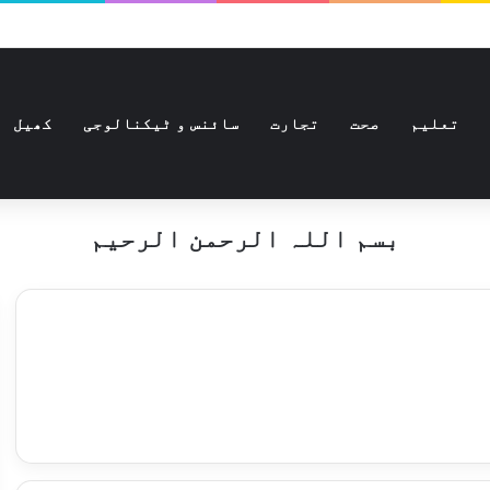
تعلیم
صحت
تجارت
سائنس و ٹیکنالوجی
کھیل
بسم اللہ الرحمن الرحیم