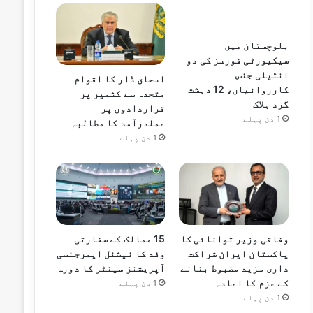
بلوچستان میں
سیکیورٹی فورسز کی دو
انٹیلی جنس
اسحاق ڈار کا اقوام
کارروائیاں، 12 دہشت
متحدہ سے کشمیر پر
گرد ہلاک
قراردادوں پر
1 دن پہلے
عملدرآمد کا مطالبہ
1 دن پہلے
وفاقی وزیر توانائی کا
15 ممالک کے سفارتی
پاکستان ایران شراکت
وفد کا نیشنل ایمرجنسی
داری مزید مضبوط بنانے
آپریشنز سینٹر کا دورہ
کے عزم کا اعادہ
1 دن پہلے
1 دن پہلے