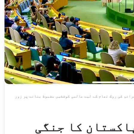
رائم کی روک تھام کے لیے عالمی کوششیں مضبوط بنانے پر زور
اکستان کا جنگی