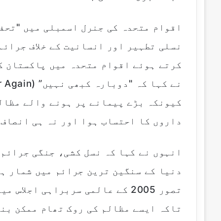
اقوام متحدہ کی جنرل اسمبلی میں "تحفظ
نسلی تطہیر اور انسانیت کے خلاف جرائم
کرتے ہوئے اقوام متحدہ میں پاکستان ک
کیونکہ بڑے پیمانے پر ہونے والے مظالم
داروں کا احتساب ہوا اور نہ ہی انصاف 
انہوں نے کہا کہ نسل کشی، جنگی جرائم،
تصور 2005 کے عالمی سربراہی اجل
تاکہ ایسے مظالم کی روک تھام ممکن بن