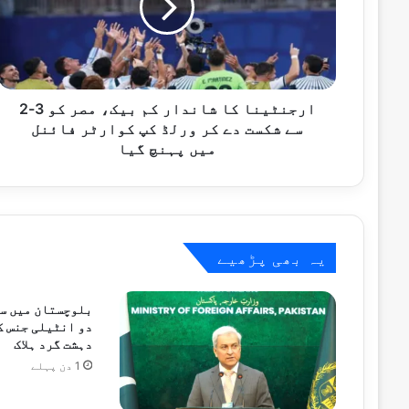
بیک،
9 گھنٹے پہلے
مصر
خیبرپختونخوا میں سیکیورٹی فورسز کی کارروائیاں، 
کو
3-
2
سے
ارجنٹینا کا شاندار کم بیک، مصر کو 3-2
9 گھنٹے پہلے
شکست
سے شکست دے کر ورلڈ کپ کوارٹر فائنل
محسن نقوی کی اسلام آباد سیف سٹی توسیعی منصوبہ 30 ستمبر تک مکمل کر
دے
میں پہنچ گیا
کر
ورلڈ
کپ
9 گھنٹے پہلے
کوارٹر
فائنل
یہ بھی پڑھیے
میں
پہنچ
گیا
بلوچستان میں س
9 گھنٹے پہلے
مکہ مشترکہ دفاعی معاہدے کی یاد میں خصو
دہشت گرد ہلاک
1 دن پہلے