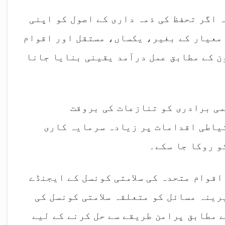
 اگر تحفظ کی ذمہ داری کے اصول کو اپنی
 معیار کے بغیر، یکساں، مستقل اور اقوام
ن کے مطابق عمل درآمد یقینی بنایا جانا
می برادری کو تنازعات کی بروقت
یاطی اقدامات پر زیادہ سرمایہ کاری
و روکا جا سکے۔
اقوام متحدہ کی سلامتی کونسل کے ایجنڈے
ینہ مسائل کو متعلقہ سلامتی کونسل کی
 مطابق پرامن طریقے سے حل کرنے کے لیے