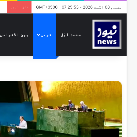
ہفتہ, 08 اگست 2026 - GMT+0500 - 07:25:53
تازہ ترین
صفحۂ اوّل
قومی
بین الاقوامی