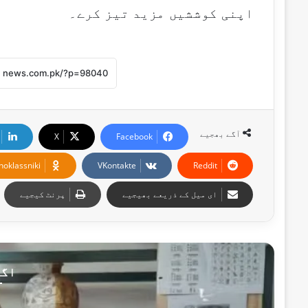
اپنی کوششیں مزید تیز کرے۔
آگے بھجیے
X
Facebook
noklassniki
VKontakte
Reddit
ای میل کے ذریعے بھیجیے
پرنٹ کیجیے
اگل