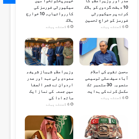
صدر اور وزیراعظم کا
خیبرپختونخوا میں
10 دہشت گردوں کو ہلاک
سیکیورٹی فورسز کی
کرنے پر سیکیورٹی
کارروائیاں، 10 خوارج
فورسز کو خراجِ تحسین
ہلاک
6 گھنٹے پہلے
6 گھنٹے پہلے
محسن نقوی کی اسلام
وزیراعظم شہباز شریف،
آباد سیف سٹی توسیعی
سعودی ولی عہد اور صدر
منصوبہ 30 ستمبر تک
اردوان نے قصر الصفا
مکمل کرنے کی ہدایت
میں جمعہ کی نماز ایک
ساتھ ادا کی
6 گھنٹے پہلے
6 گھنٹے پہلے