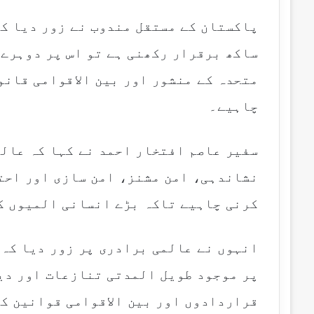
پاکستان کے مستقل مندوب نے زور دیا کہ
ساکھ برقرار رکھنی ہے تو اس پر دوہرے
متحدہ کے منشور اور بین الاقوامی قانو
چاہیے۔
سفیر عاصم افتخار احمد نے کہا کہ عال
نشاندہی، امن مشنز، امن سازی اور احت
کرنی چاہیے تاکہ بڑے انسانی المیوں ک
انہوں نے عالمی برادری پر زور دیا کہ 
پر موجود طویل المدتی تنازعات اور دیر
قراردادوں اور بین الاقوامی قوانین کے