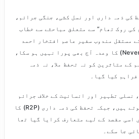
 کی ذمہ داری اور نسل کشی، جنگی جرائم،
 کی روک تھام” سے متعلق مباحثے سے خطاب
ے مستقل مندوب سفیر عاصم افتخار احمد
نے کہا کہ "دوبارہ کبھی نہیں” (Never Again) کا وعدہ آج بھی پورا نہیں ہو سکا،
 کے متاثرین کو نہ تحفظ ملا، نہ ذمہ
فراہم کیا گیا۔
 نسلی تطہیر اور انسانیت کے خلاف جرائم
دنیا کے سنگین ترین جرائم میں شمار ہوتے ہیں، جبکہ تحفظ کی ذمہ داری (R2P) کا
اس میں اسی مقصد کے لیے متعارف کرایا گیا تھا
ائی جا سکے۔