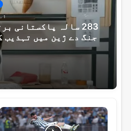
1 منٹ پہلے
283 سالہ پاکستانی ب
جنگ دے ژین میں تہذیب ک
1 منٹ پہلے
9 گھنٹے پہلے
صدر اور وزیراعظم کا 10 دہشت گردوں کو ہلاک کرنے پر سیکیورٹی فورسز کو خراجِ تحسین
ارجنٹینا
کا
شاندار
کم