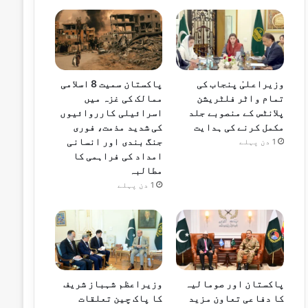
وزیراعلیٰ پنجاب کی
پاکستان سمیت 8 اسلامی
تمام واٹر فلٹریشن
ممالک کی غزہ میں
پلانٹس کے منصوبے جلد
اسرائیلی کارروائیوں
مکمل کرنے کی ہدایت
کی شدید مذمت، فوری
جنگ بندی اور انسانی
1 دن پہلے
امداد کی فراہمی کا
مطالبہ
1 دن پہلے
پاکستان اور صومالیہ
وزیراعظم شہباز شریف
کا دفاعی تعاون مزید
کا پاک چین تعلقات