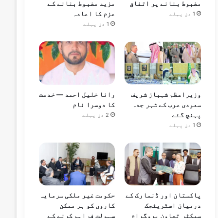
مضبوط بنانے پر اتفاق
مزید مضبوط بنانے کے
عزم کا اعادہ
1 دن پہلے
1 دن پہلے
وزیراعظم شہباز شریف
رانا خلیل احمد — خدمت
سعودی عرب کے شہر جدہ
کا دوسرا نام
پہنچ گئے
2 دن پہلے
1 دن پہلے
پاکستان اور ڈنمارک کے
حکومت غیر ملکی سرمایہ
درمیان اسٹریٹجک
کاروں کو ہر ممکن
سیکٹر تعاون پروگرام
سہولت فراہم کرنے کے