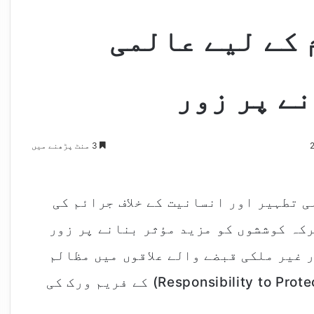
 کے لیے عالمی
ے پر زور
3 منٹ پڑھنے میں
 تطہیر اور انسانیت کے خلاف جرائم کی
کہ کوششوں کو مزید مؤثر بنانے پر زور
 غیر ملکی قبضے والے علاقوں میں مظالم
کا تسلسل "تحفظ کی ذمہ داری” (Responsibility to Protect – R2P) کے فریم ورک کی