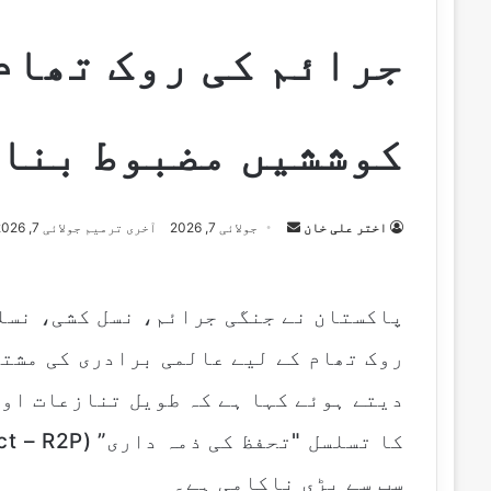
جرائم کی روک تھام
کوششیں مضبوط بنان
Send
اختر علی خان
جولائی 7, 2026
آخری ترمیم جولائی 7, 2026
an
email
پاکستان نے جنگی جرائم، نسل کشی، نسلی
روک تھام کے لیے عالمی برادری کی مشتر
دیتے ہوئے کہا ہے کہ طویل تنازعات اور
سب سے بڑی ناکامی ہے۔