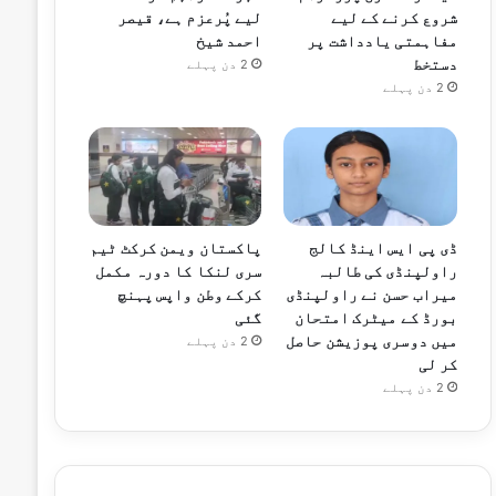
شروع کرنے کے لیے
لیے پُرعزم ہے، قیصر
مفاہمتی یادداشت پر
احمد شیخ
دستخط
2 دن پہلے
2 دن پہلے
ڈی پی ایس اینڈ کالج
پاکستان ویمن کرکٹ ٹیم
راولپنڈی کی طالبہ
سری لنکا کا دورہ مکمل
میراب حسن نے راولپنڈی
کرکے وطن واپس پہنچ
بورڈ کے میٹرک امتحان
گئی
میں دوسری پوزیشن حاصل
2 دن پہلے
کر لی
2 دن پہلے