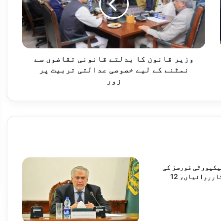
قانونی
تقاضوں
10 خوارج ہلاک
سے
نمٹنے
کے
لیے
وزیر قانون کا بدلتے قانونی تقاضوں سے
خصوصی
نمٹنے کے لیے خصوصی عدالتی تربیت پر
نے کی ہدایت
عدالتی
زور
تربیت
پر
زور
وزیراعظم شہباز شریف، سعودی ولی عہد اور صدر اردوان نے قصر الصفا میں جمعہ کی نماز ایک ساتھ ادا کی
یکیورٹی فورسز کی
دو انٹیلی جنس کارروائیاں، 12
صی ترانہ جاری