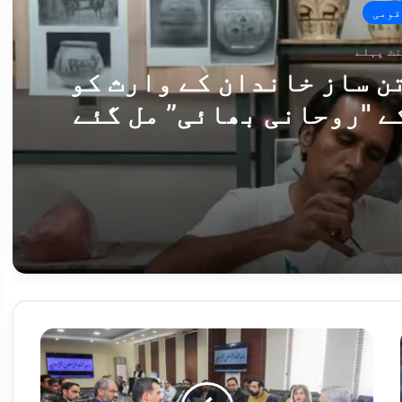
قومی
رتن ساز خاندان کے وارث کو
ے "روحانی بھائی” مل گئے
283 سالہ پاکستانی برتن ساز خاندان کے وارث کو جنگ دے ژین میں تہذیب کے "روحانی بھائی” مل گئے
وزیر
قانون
کا
بدلتے