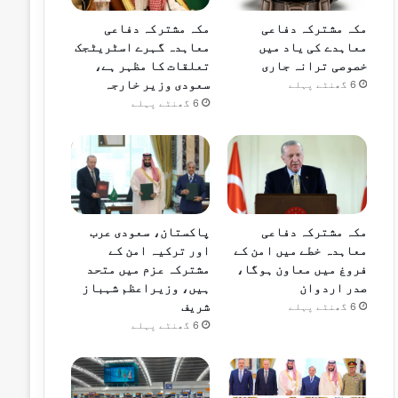
مکہ مشترکہ دفاعی
مکہ مشترکہ دفاعی
معاہدے کی یاد میں
معاہدہ گہرے اسٹریٹجک
خصوصی ترانہ جاری
تعلقات کا مظہر ہے،
سعودی وزیر خارجہ
6 گھنٹے پہلے
6 گھنٹے پہلے
مکہ مشترکہ دفاعی
پاکستان، سعودی عرب
معاہدہ خطے میں امن کے
اور ترکیہ امن کے
فروغ میں معاون ہوگا،
مشترکہ عزم میں متحد
صدر اردوان
ہیں، وزیراعظم شہباز
شریف
6 گھنٹے پہلے
6 گھنٹے پہلے