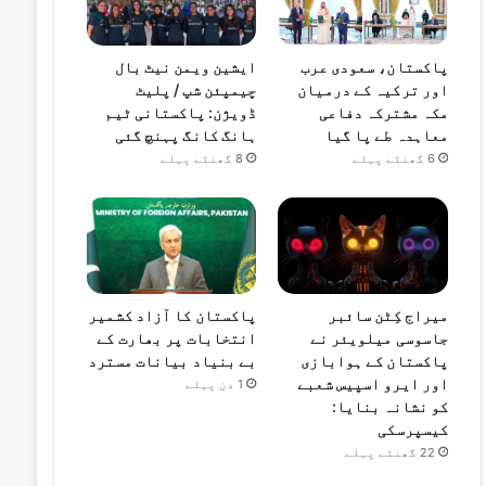
پاکستان، سعودی عرب
ایشین ویمن نیٹ بال
اور ترکیہ کے درمیان
چیمپئن شپ / پلیٹ
مکہ مشترکہ دفاعی
ڈویژن: پاکستانی ٹیم
معاہدہ طے پا گیا
ہانگ کانگ پہنچ گئی
6 گھنٹے پہلے
8 گھنٹے پہلے
میراج کِٹن سائبر
پاکستان کا آزاد کشمیر
جاسوسی میلویئر نے
انتخابات پر بھارت کے
پاکستان کے ہوابازی
بے بنیاد بیانات مسترد
اور ایرو اسپیس شعبے
1 دن پہلے
کو نشانہ بنایا:
کیسپرسکی
22 گھنٹے پہلے