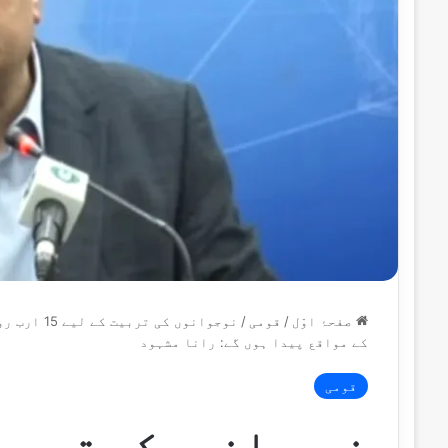
صفحۂ اوّل
/
قومی
/
کے مواقع پیدا ہوں گے: رانا مشہود
قومی