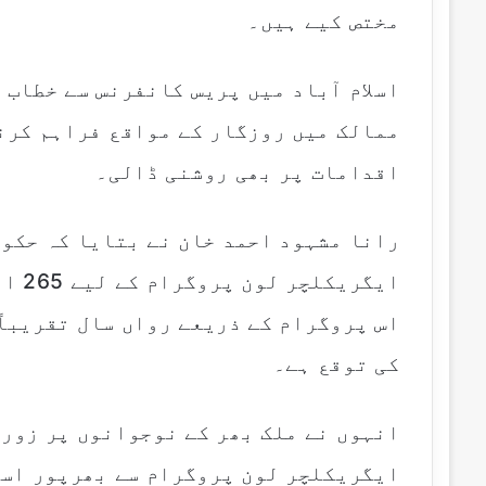
مختص کیے ہیں۔
اسلام آباد میں پریس کانفرنس سے خطاب 
ممالک میں روزگار کے مواقع فراہم کرنے
اقدامات پر بھی روشنی ڈالی۔
رانا مشہود احمد خان نے بتایا کہ حکو
ایگر
کی توقع ہے۔
انہوں نے ملک بھر کے نوجوانوں پر زور 
ایگریکلچر لون پروگرام سے بھرپور است