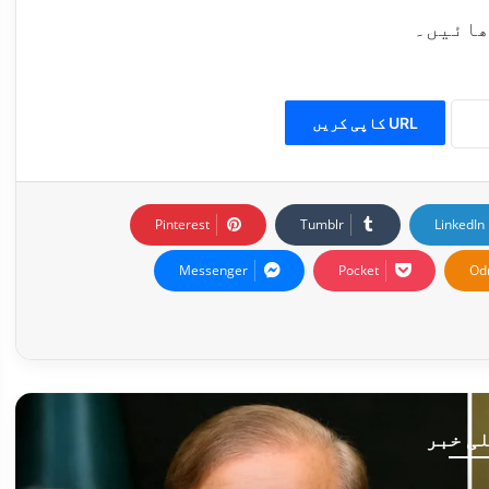
ھائیں۔
URL کاپی کریں
Pinterest
Tumblr
LinkedIn
Messenger
Pocket
Od
ی خبر