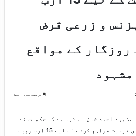
زنس و زرعی قرض
م سے 12 لاکھ روزگار کے مواقع
 مشہود
پڑھنے میں ۱ منٹ
مشہود احمد خان نے کہا ہے کہ حکومت نے
رواں سال نوجوانوں کو مختلف شعبوں میں تربیت فراہم کرنے کے لیے 15 ارب روپے