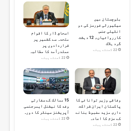
بلوچستان میں
سیکیورٹی فورسز کی دو
انٹیلی جنس
اسحاق ڈار کا اقوام
کارروائیاں، 12 دہشت
متحدہ سے کشمیر پر
گرد ہلاک
قراردادوں پر
22 گھنٹے پہلے
عملدرآمد کا مطالبہ
22 گھنٹے پہلے
وفاقی وزیر توانائی کا
15 ممالک کے سفارتی
پاکستان ایران شراکت
وفد کا نیشنل ایمرجنسی
داری مزید مضبوط بنانے
آپریشنز سینٹر کا دورہ
کے عزم کا اعادہ
22 گھنٹے پہلے
22 گھنٹے پہلے