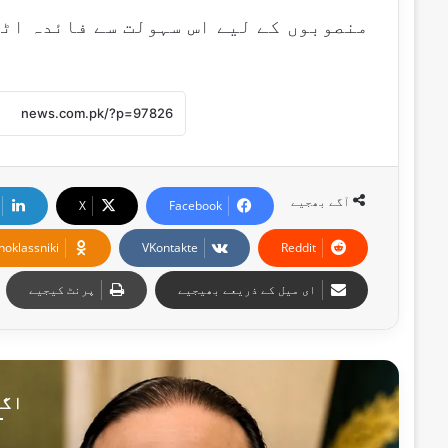
منصوبوں کے لیے اس سہولت سے فائدہ اٹ
آگے بھجیے
X
Facebook
noklassniki
VKontakte
Reddit
ای میل کے ذریعے بھیجیے
پرنٹ کیجیے
اگل