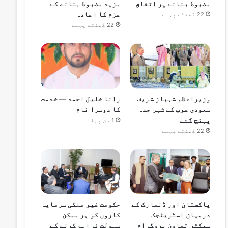
مضبوط بنانے پر اتفاق
مزید مضبوط بنانے کے
عزم کا اعادہ
22 گھنٹے پہلے
22 گھنٹے پہلے
وزیراعظم شہباز شریف
رانا خلیل احمد — خدمت
سعودی عرب کے شہر جدہ
کا دوسرا نام
پہنچ گئے
1 دن پہلے
22 گھنٹے پہلے
پاکستان اور ڈنمارک کے
حکومت غیر ملکی سرمایہ
درمیان اسٹریٹجک
کاروں کو ہر ممکن
سیکٹر تعاون پروگرام
سہولت فراہم کرنے کے