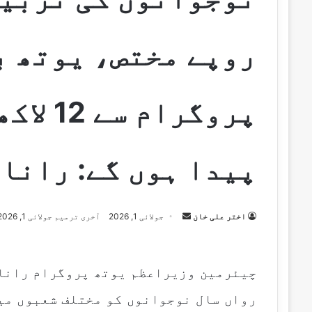
روپے مختص، یوتھ ب
پروگرا
پیدا ہوں گے: رانا
Send
اختر علی خان
جولائی 1, 2026
آخری ترمیم جولائی 1, 2026
an
email
چیئرمین وزیراعظم یوتھ پروگرام رانا 