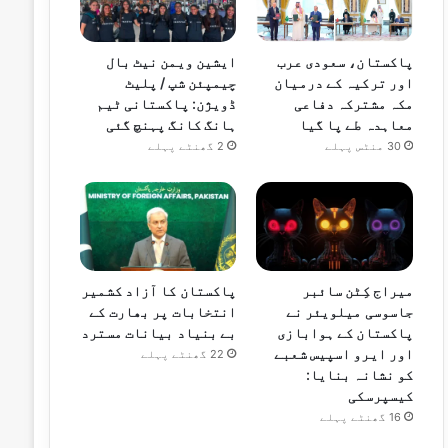
پاکستان، سعودی عرب
ایشین ویمن نیٹ بال
اور ترکیہ کے درمیان
چیمپئن شپ / پلیٹ
مکہ مشترکہ دفاعی
ڈویژن: پاکستانی ٹیم
معاہدہ طے پا گیا
ہانگ کانگ پہنچ گئی
30 منٹس پہلے
2 گھنٹے پہلے
میراج کِٹن سائبر
پاکستان کا آزاد کشمیر
جاسوسی میلویئر نے
انتخابات پر بھارت کے
پاکستان کے ہوابازی
بے بنیاد بیانات مسترد
اور ایرو اسپیس شعبے
22 گھنٹے پہلے
کو نشانہ بنایا:
کیسپرسکی
16 گھنٹے پہلے