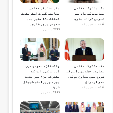
مکہ مشترکہ دفاعی
مکہ مشترکہ دفاعی
معاہدے کی یاد میں
معاہدہ گہرے اسٹریٹجک
خصوصی ترانہ جاری
تعلقات کا مظہر ہے،
سعودی وزیر خارجہ
25 منٹس پہلے
27 منٹس پہلے
مکہ مشترکہ دفاعی
پاکستان، سعودی عرب
معاہدہ خطے میں امن کے
اور ترکیہ امن کے
فروغ میں معاون ہوگا،
مشترکہ عزم میں متحد
صدر اردوان
ہیں، وزیراعظم شہباز
شریف
28 منٹس پہلے
29 منٹس پہلے