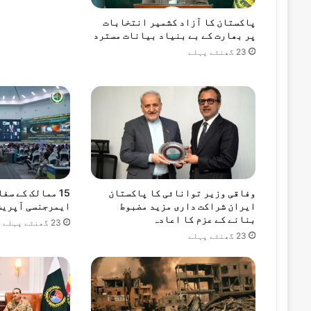
54 منٹس پہلے
پاکستان کا آزاد کشمیر انتخابات
مکہ مشترکہ دفاعی معاہدہ خطے میں امن کے
پر بھارت کے بے بنیاد بیانات مسترد
23 گھنٹے پہلے
55 منٹس پہلے
56 منٹس پہلے
پاکستان، سعودی عرب اور ترکیہ کے درمیان
وفاقی وزیر توانائی کا پاکستان
15 ممالک کے سف
ایران شراکت داری مزید مضبوط
ایمرجنسی آپریش
بنانے کے عزم کا اعادہ
23 گھنٹے پہلے
23 گھنٹے پہلے
3 گھنٹے پہلے
ایشین ویمن نیٹ بال چیمپئن شپ / پلیٹ ڈوی