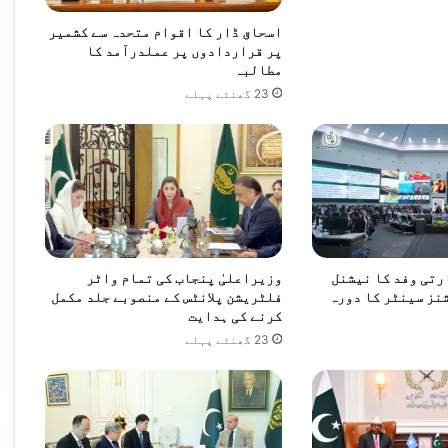
اسحاق ڈار کا اقوام متحدہ سے کشمیر
 فروغ میں معاون ہوگا، صدر اردوان
پر قراردادوں پر عملدرآمد کا
مطالبہ
23 گھنٹے پہلے
پاکستان، سعودی عرب اور ترکیہ امن کے مشترکہ عزم میں متحد ہیں، وزیراعظم شہباز شریف
 مکہ مشترکہ دفاعی معاہدہ طے پا گیا
ارتی وفد کا نیشنل
وزیراعلیٰ پنجاب کی تمام واٹر
نز سینٹر کا دورہ
فلٹریشن پلانٹس کے منصوبے جلد مکمل
کرنے کی ہدایت
23 گھنٹے پہلے
ژن: پاکستانی ٹیم ہانگ کانگ پہنچ گئی