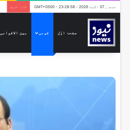
جمعہ, 07 اگست 2026 - GMT+0500 - 23:28:58
تازہ ترین
صفحۂ اوّل
قومی
بین الاقوامی