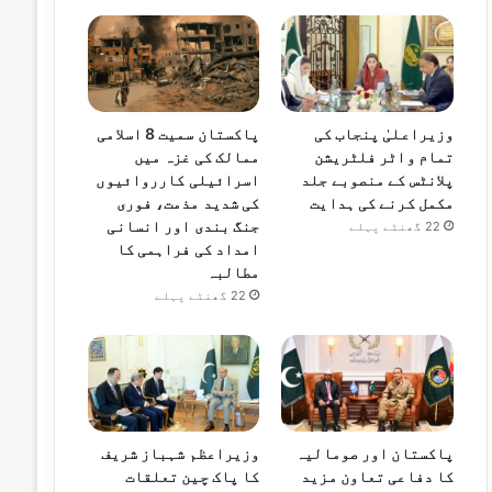
وزیراعلیٰ پنجاب کی
پاکستان سمیت 8 اسلامی
تمام واٹر فلٹریشن
ممالک کی غزہ میں
پلانٹس کے منصوبے جلد
اسرائیلی کارروائیوں
مکمل کرنے کی ہدایت
کی شدید مذمت، فوری
جنگ بندی اور انسانی
22 گھنٹے پہلے
امداد کی فراہمی کا
مطالبہ
22 گھنٹے پہلے
پاکستان اور صومالیہ
وزیراعظم شہباز شریف
کا دفاعی تعاون مزید
کا پاک چین تعلقات