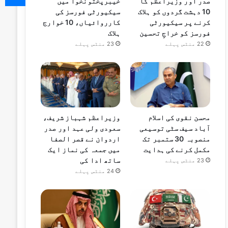
صدر اور وزیراعظم کا
خیبرپختونخوا میں
10 دہشت گردوں کو ہلاک
سیکیورٹی فورسز کی
کرنے پر سیکیورٹی
کارروائیاں، 10 خوارج
فورسز کو خراجِ تحسین
ہلاک
22 منٹس پہلے
23 منٹس پہلے
محسن نقوی کی اسلام
وزیراعظم شہباز شریف،
آباد سیف سٹی توسیعی
سعودی ولی عہد اور صدر
منصوبہ 30 ستمبر تک
اردوان نے قصر الصفا
مکمل کرنے کی ہدایت
میں جمعہ کی نماز ایک
ساتھ ادا کی
23 منٹس پہلے
24 منٹس پہلے