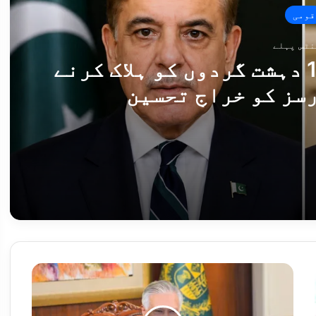
قومی
صدر اور وزیراعظم کا 10 دہشت گردوں کو ہلاک کرنے
سز کو خراجِ تحسین
10 خوارج ہلاک
نائب
وزیراعظم
اسحاق
ڈار