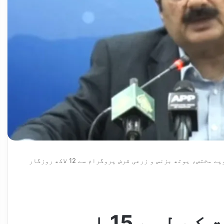
نوجوانوں کی تربیت کے لیے 15 ارب روپے مختص، یوتھ بزنس و زرعی قرض پروگرام سے 12 لاکھ روزگار
نوجوانوں کی تربیت کے لیے 15 ارب