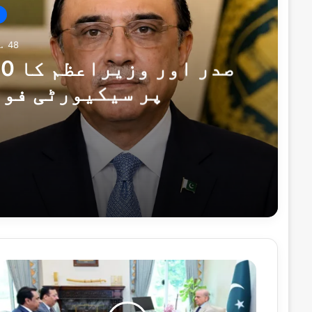
48 منٹس پہلے
پر سیکیورٹی فور
48 منٹس پہلے
صدر اور وزیراعظم کا 10 دہشت گردوں کو ہلاک کرنے پر سیکیورٹی فورسز کو خراجِ تحسین
49 منٹس پہلے
خیبرپختونخوا میں سیکیورٹی فورسز کی کارروائیاں، 
اوورسیز
پاکستانی
قیمتی
سرمایہ