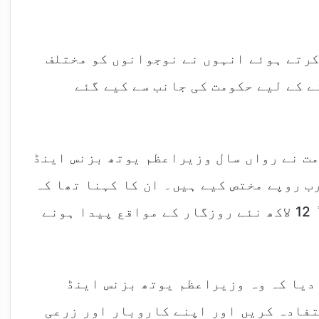
کرتے ہوئے انہوں نے نوجوانوں کو مختلف
 کے لیے حکومت کی جانب سے کیے گئے
مت نے رواں سال وزیراعظم یوتھ بزنس اینڈ
یکلچر لون پروگرام کے لیے 265 ارب روپے مختص کیے ہیں۔ ان کا کہنا تھا کہ
اس پروگرام کے ذریعے رواں سال تقریباً 12 لاکھ نئے روزگار کے مواقع پیدا ہونے
دیا کہ وہ وزیراعظم یوتھ بزنس اینڈ
فادہ کریں اور اپنے کاروبار اور زرعی