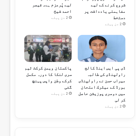
شروع کرنے کے لیے
لیے پُرعزم ہے، قیصر
مفاہمتی یادداشت پر
احمد شیخ
دستخط
2 دن پہلے
2 دن پہلے
ڈی پی ایس اینڈ کالج
پاکستان ویمن کرکٹ ٹیم
راولپنڈی کی طالبہ
سری لنکا کا دورہ مکمل
میراب حسن نے راولپنڈی
کرکے وطن واپس پہنچ
بورڈ کے میٹرک امتحان
گئی
میں دوسری پوزیشن حاصل
2 دن پہلے
کر لی
2 دن پہلے