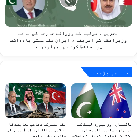
وزرائے
شاہ
خارجہ
کی
نائب
وزیراعظم
کو
بحرین ، ترکیہ کے وزرائے خارجہ کی نائب
امریکہ
وزیراعظم کو امریکہ ، ایران مفاہمتی یادداشت
،
پر دستخط کرنے پرمبارکباد
ایران
مفاہمتی
یادداشت
پر
یہ بھی پڑھیے
دستخط
کرنے
پرمبارکباد
پاکستان اور نیوزی لینڈ کے
مکہ مشترکہ دفاعی معاہدے کا
درمیان سیاسی مشاورت اور
اسلامی ممالک اور او آئی سی کی
مشترکہ تجارتی کمیٹی کے اجلاس
جانب سے خیرمقدم