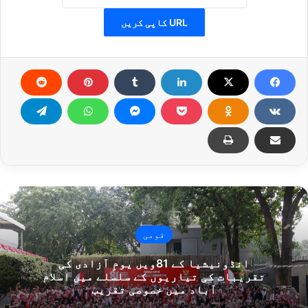
URL کاپی کریں
قومی
انڈونیشیا کے 81ویں یومِ آزادی کی
تقریبات کی تیاریوں کے سلسلے میں اسلام
آباد میں خصوصی تقریب