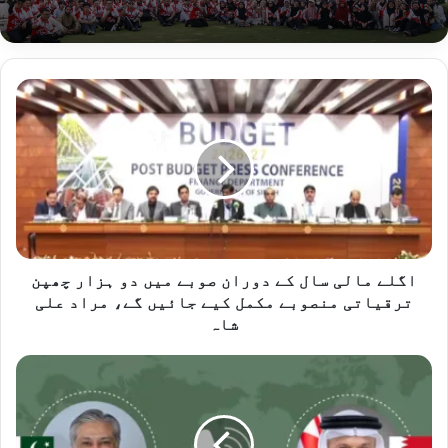
اگلے
مالی
سال
کے
دوران
صوبے
میں
دو
ہزار
چھپن
اگلے مالی سال کے دوران صوبے میں دو ہزار چھپن
ترقیاتی
ترقیاتی منصوبے مکمل کیے جائیں گے، مراد علی
منصوبے
شاہ
مکمل
کیے
بحرین
جائیں
،
گے،
ترکیہ
مراد
کے
علی