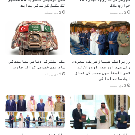
خوارج ہلاک
تک مکمل کرنے کی ہدایت
2 دن پہلے
2 دن پہلے
وزیراعظم شہباز شریف، سعودی
مکہ مشترکہ دفاعی معاہدے کی
ولی عہد اور صدر اردوان نے
یاد میں خصوصی ترانہ جاری
قصر الصفا میں جمعہ کی نماز
2 دن پہلے
ایک ساتھ ادا کی
2 دن پہلے
پاکستان، سعودی عرب اور
پاکستان، سعودی عرب اور