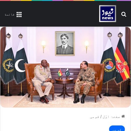
تلاش کیجیے
قائمة
صفحۂ اوّل
/
قومی
قومی