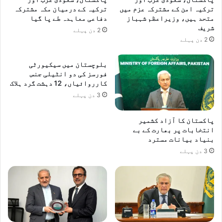
ترکیہ امن کے مشترکہ عزم میں
ترکیہ کے درمیان مکہ مشترکہ
متحد ہیں، وزیراعظم شہباز
دفاعی معاہدہ طے پا گیا
شریف
2 دن پہلے
2 دن پہلے
بلوچستان میں سیکیورٹی
فورسز کی دو انٹیلی جنس
کارروائیاں، 12 دہشت گرد ہلاک
3 دن پہلے
پاکستان کا آزاد کشمیر
انتخابات پر بھارت کے بے
بنیاد بیانات مسترد
3 دن پہلے