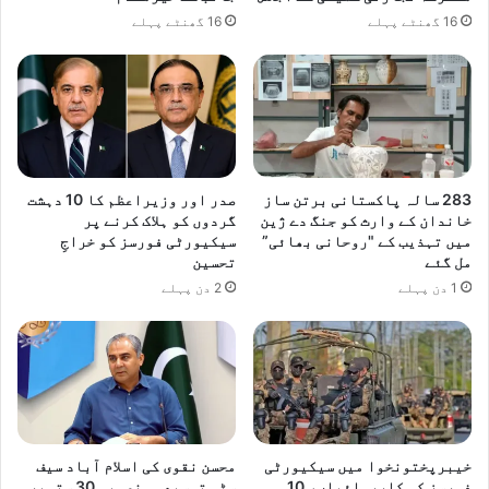
16 گھنٹے پہلے
16 گھنٹے پہلے
283 سالہ پاکستانی برتن ساز
صدر اور وزیراعظم کا 10 دہشت
خاندان کے وارث کو جنگ دے ژین
گردوں کو ہلاک کرنے پر
میں تہذیب کے "روحانی بھائی”
سیکیورٹی فورسز کو خراجِ
مل گئے
تحسین
1 دن پہلے
2 دن پہلے
خیبرپختونخوا میں سیکیورٹی
محسن نقوی کی اسلام آباد سیف
فورسز کی کارروائیاں، 10
سٹی توسیعی منصوبہ 30 ستمبر