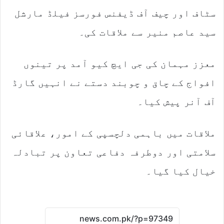
سٹاف اور چیف آف ڈیفنس فورسز فیلڈ مارشل
سید عاصم منیر سے ملاقات کی۔
معزز مہمان کی جی ایچ کیو آمد پر تینوں
افواج کے چاق و چوبند دستے نے انہیں گارڈ
آف آنر پیش کیا۔
ملاقات میں باہمی دلچسپی کے امور، علاقائی
سلامتی اور دوطرفہ دفاعی تعاون پر تبادلہ
خیال کیا گیا۔