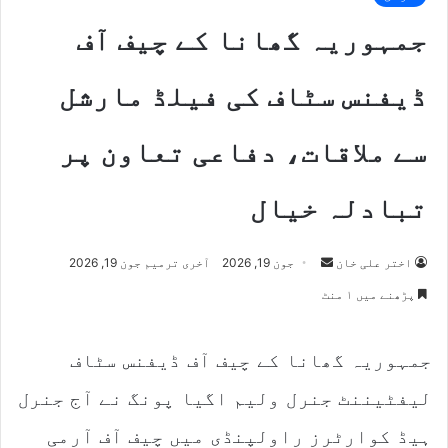
جمہوریہ گھانا کے چیف آف
ڈیفنس سٹاف کی فیلڈ مارشل
سے ملاقات، دفاعی تعاون پر
تبادلہ خیال
Send
اختر علی خان
جون 19, 2026
آخری ترمیم جون 19, 2026
an
پڑھنے میں ۱ منٹ
email
جمہوریہ گھانا کے چیف آف ڈیفنس سٹاف
لیفٹیننٹ جنرل ولیم اگیا پونگ نے آج جنرل
ہیڈ کوارٹرز راولپنڈی میں چیف آف آرمی