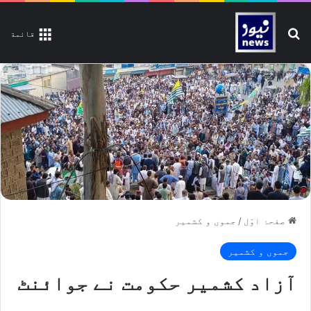
تلاش کیجیے
قائمة
صفحۂ اوّل
/
جموں و کشمیر
جموں و کشمیر
آزاد کشمیر حکومت نے جوائنٹ