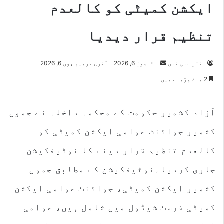
ایکشن کمیٹی کو کالعدم
تنظیم قرار دیدیا
Send
اختر علی خان
جون 6, 2026
آخری ترمیم جون 6, 2026
an
2 منٹ پڑھنے میں
email
آزاد کشمیر حکومت کے محکمہ داخلہ نے جموں
کشمیر جوائنٹ عوامی ایکشن کمیٹی کو
کالعدم تنظیم قرار دینے کا نوٹیفکیشن
جاری کردیا۔نوٹیفکیشن کے مطابق جموں
کشمیر ایکشن کمیٹی، جوائنٹ عوامی ایکشن
کمیٹی فرسٹ شیڈول میں شامل ہیں، عوامی