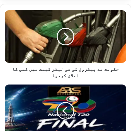
حکومت
نے
پیٹرول
کی
فی
لیٹر
قیمت
میں
کمی
کا
حکومت نے پیٹرول کی فی لیٹر قیمت میں کمی کا
اعلان
اعلان کردیا
کردیا
نیشنل
ٹی
20
کپ
فائنل:
کراچی
وائٹس
اور