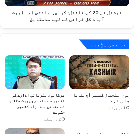
ایبٹ
آباد
نیشنل ٹی 20 کپ فائنل: کراچی وائٹس اور ایبٹ
کل
آباد کل ٹرافی کے لیے مدمقابل
ٹرافی
کے
لیے
مدمقابل
یہ بھی پڑھیے
یومِ استحصالِ کشمیر آج منایا
برطانوی نشریاتی ادارے کی
جا رہا ہے
کشمیر سے متعلق رپورٹ حقائق
کے منافی ہے: آزاد کشمیر
1 دن پہلے
حکومت
2 دن پہلے