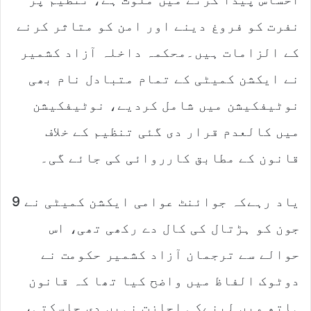
نفرت کو فروغ دینے اور امن کو متاثر کرنے
کے الزامات ہیں۔محکمہ داخلہ آزاد کشمیر
نے ایکشن کمیٹی کے تمام متبادل نام بھی
نوٹیفکیشن میں شامل کردیے، نوٹیفکیشن
میں کالعدم قرار دی گئی تنظیم کے خلاف
قانون کے مطابق کارروائی کی جائے گی۔
یاد رہےکہ جوائنٹ عوامی ایکشن کمیٹی نے 9
جون کو ہڑتال کی کال دے رکھی تھی، اس
حوالے سے ترجمان آزاد کشمیر حکومت نے
دوٹوک الفاظ میں واضح کیا تھا کہ قانون
ہاتھ میں لینےکی اجازت نہیں دی جاسکتی،