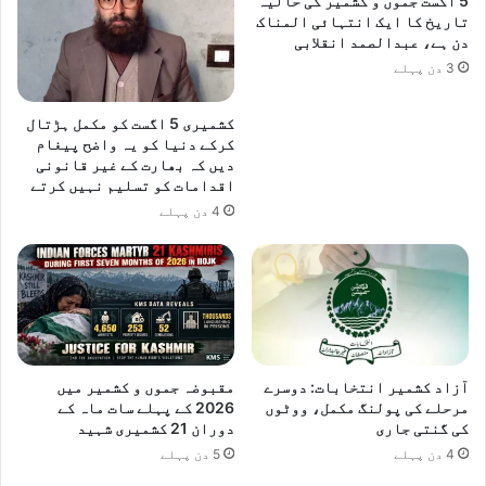
5 اگست جموں و کشمیر کی حالیہ
تاریخ کا ایک انتہائی المناک
دن ہے، عبدالصمد انقلابی
3 دن پہلے
کشمیری 5 اگست کو مکمل ہڑتال
کرکے دنیا کو یہ واضح پیغام
دیں کہ بھارت کے غیر قانونی
اقدامات کو تسلیم نہیں کرتے
4 دن پہلے
آزاد کشمیر انتخابات: دوسرے
مقبوضہ جموں و کشمیر میں
مرحلے کی پولنگ مکمل، ووٹوں
2026 کے پہلے سات ماہ کے
کی گنتی جاری
دوران 21 کشمیری شہید
4 دن پہلے
5 دن پہلے