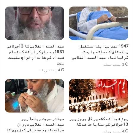
1947 میں ہی اپنا مستقبل
عبدالصمد انقلابی کا 13جولائی
پاکستان کے ساتھ وابستہ
1931ء سے لیکر اب تک کے تمام
کرلیاتھا، عبدالصمد انقلابی
شہداء کو شاندار خراج عقیدت
پیش
3 ہفتے پہلے
4 ہفتے پہلے
یومِ شہدائے کشمیر کل بروز پیر
سینئر حریت رہنما پیر
13 جولائی کو منایا جائے گا
عبدالصمد انقلابی دورانِ
حراست شدید جسمانی کمزوری کا
4 ہفتے پہلے