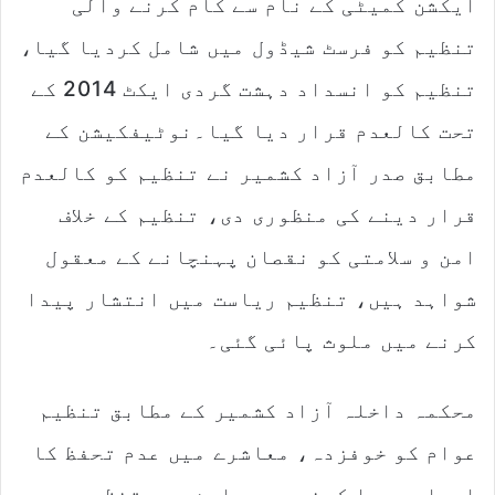
ایکشن کمیٹی کے نام سے کام کرنے والی
تنظیم کو فرسٹ شیڈول میں شامل کردیا گیا،
تنظیم کو انسداد دہشت گردی ایکٹ 2014 کے
تحت کالعدم قرار دیا گیا۔نوٹیفکیشن کے
مطابق صدر آزاد کشمیر نے تنظیم کو کالعدم
قرار دینے کی منظوری دی، تنظیم کے خلاف
امن و سلامتی کو نقصان پہنچانے کے معقول
شواہد ہیں، تنظیم ریاست میں انتشار پیدا
کرنے میں ملوث پائی گئی۔
محکمہ داخلہ آزاد کشمیر کے مطابق تنظیم
عوام کو خوفزدہ، معاشرے میں عدم تحفظ کا
احساس پیدا کرنے میں ملوث ہے، تنظیم پر