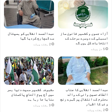
آزاد جموں و کشمیر قانون ساز
عبدالصمد انقلابی کو ہسپتال
اسمبلی کے دوسرے مرحلے کے
سے ڈسچارج کردیا گیا
انتخابات کل ہوں گے
2 ہفتے پہلے
5 دن پہلے
عبدالصمد انقلابی کا جناب
مقبوضہ کشمیر سمیت دنیا بھر
الطاف حسین وانی کے والد
میں آج یومِ الحاقِ پاکستان
محترم کے انتقال پر گہرے رنج
منایا جا رہا ہے
و غم کا اظہار
3 ہفتے پہلے
2 ہفتے پہلے