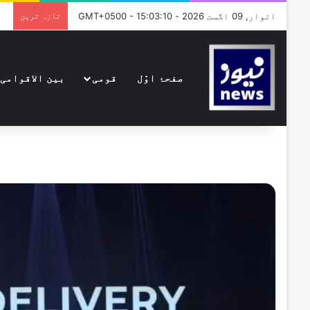
اتوار, 09 اگست 2026 - GMT+0500 - 15:03:10
تازہ ترین
صفحۂ اوّل
قومی
بین الاقوامی