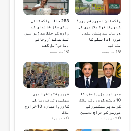
پاکستان اسپورٹس بورڈ
283 سالہ پاکستانی
کے ریٹائرڈ ملازمین کی
برتن ساز خاندان کے
دو ماہ سے پنشن بند،
وارث کو جنگ دے ژین میں
فوری ادائیگی کا
تہذیب کے "روحانی
مطالبہ
بھائی” مل گئے
1 دن پہلے
1 دن پہلے
صدر اور وزیراعظم کا
خیبرپختونخوا میں
10 دہشت گردوں کو ہلاک
سیکیورٹی فورسز کی
کرنے پر سیکیورٹی
کارروائیاں، 10 خوارج
فورسز کو خراجِ تحسین
ہلاک
2 دن پہلے
2 دن پہلے