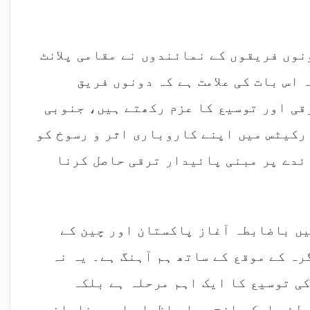
ونوں فریقوں کے نمائندوں نے مقامی پلانٹ
اس بات کی علامت ہے کہ دونوں فریق
قی اور توسیع کا عزم رکھتے ہیں، جنوبی
رکیٹس میں اپنے کاروباری اثر و رسوخ کو
ئدے پر مبنی پائیدار ترقی حاصل کرنا
یں باضابطہ آغاز پاکستان اور چین کے
تعلقات کی 75 ویں سالگرہ کے موقع کے ساتھ ہم آہنگ ہے۔ یہ نہ
کی توسیع کا ایک اہم مرحلہ ہے بلکہ
 لئے ایک واضح عملی اظہار اور مخلصانہ