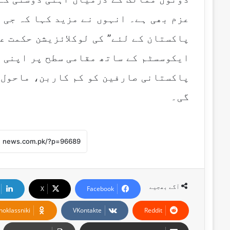
عزم بھی ہے۔ انہوں نے مزید کہا کہ جی 
پاکستان کے لئے” کی لوکلائزیشن حکمت ع
ایکوسسٹم کے ساتھ مقامی سطح پر اپنی م
پاکستانی صارفین کو کم کاربن، ماحول 
گی۔
آگے بھجیے
X
Facebook
noklassniki
VKontakte
Reddit