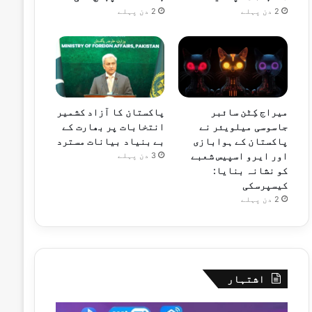
2 دن پہلے
2 دن پہلے
میراج کِٹن سائبر
پاکستان کا آزاد کشمیر
جاسوسی میلویئر نے
انتخابات پر بھارت کے
پاکستان کے ہوابازی
بے بنیاد بیانات مسترد
اور ایرو اسپیس شعبے
3 دن پہلے
کو نشانہ بنایا:
کیسپرسکی
2 دن پہلے
اشتہار