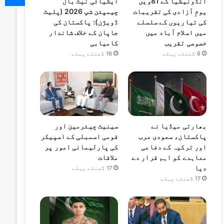
انڈونیشیا کے 81ویں
ایشیائی نیٹ بال
یومِ آزادی کی تقریبات
چیمپئن شپ 2026 (پلیٹ
کی تیاریوں کے سلسلے
ڈویژن): پاکستان کی
میں اسلام آباد میں
جاپان کے خلاف شاندار
خصوصی تقریب
کامیابی
6 گھنٹے پہلے
16 گھنٹے پہلے
بھارتی میڈیا نے
سینیٹ چیئرمین اور
پاکستان، سعودی عرب
قومی اسمبلی کے اسپیکر
اور ترکیہ کے دفاعی
کی پارلیمانی امور پر
معاہدے کو اہم قرار دے
ملاقات
دیا
17 گھنٹے پہلے
17 گھنٹے پہلے