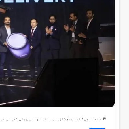
صفحۂ اوّل
/
تجارت
/
گاڑیاں بنانے والی چینی کمپنی جی 