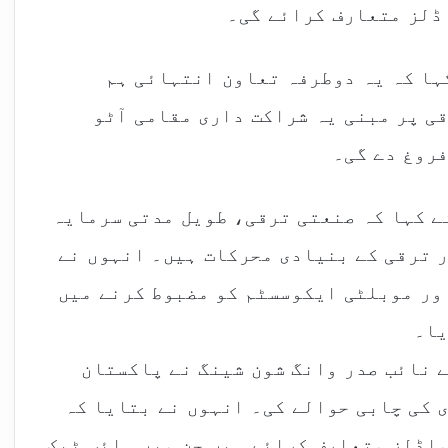
ڈلز متعارف کرائے گی۔
کہا کہ یہ دوطرفہ تعاون انتہائی ہم
ی پر مبنی یہ شراکت داری مقامی آٹو
فروغ دے گی۔
ے کہا کہ صنعتی ترقی، طویل مدتی سرمایہ
 ترقی کے بنیادی محرکات ہیں۔ انہوں نے
اور موبلٹی ایکوسسٹم کو مضبوط کرنے میں
یا۔
 نائب صدر وانگ شون شینگ نے پاکستان
ی کی چابی حوالے کی۔ انہوں نے بتایا کہ
ماڈلز متعارف کرائے ہیں جن میں ہائپ ٹیک