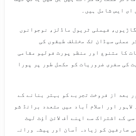
 ای ایس شامل ہیں۔
 گاڑیوں، فیملی ٹریول ماڈلز، نوجوانوں
ر عملی سیڈان تک مختلف طبقوں کی
ت کا متنوع اور منظم پورٹ فولیو مقامی
ت کی سفری ضروریات کو مکمل طور پر پورا
ر بعد از فروخت تجربے کو بہتر بنانے کے
لاہور اور اسلام آباد میں متعدد برانڈ شو
ی کے اشتراک سے اپنے آف لائن آؤٹ لیٹ
ی صارفین کو زیادہ آسان اور پیشہ ورانہ