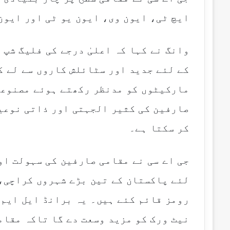
ایچ ٹی، ایون وی، ایون یو ٹی اور ایون
وانگ نے کہا کہ اعلیٰ درجے کی فلیگ شپ
کے لئے جدید اور سٹائلش کاروں سے لے ک
مارکیٹوں کو مدنظر رکھتے ہوئے مصنوعا
صارفین کی کثیر الجہتی اور ذاتی نوعی
کر سکتا ہے۔
جی اے سی نے مقامی صارفین کی سہولت او
لئے پاکستان کے تین بڑے شہروں کراچی، 
رومز قائم کئے ہیں۔ یہ برانڈ ایل ایم س
نیٹ ورک کو مزید وسعت دے گا تاکہ مقام