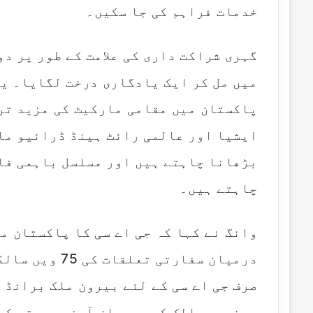
خدمات فراہم کی جا سکیں۔
گہری شراکت داری کی علامت کے طور پر د
میں مل کر ایک یادگاری درخت لگایا۔ یہ 
پاکستان میں مقامی مارکیٹ کی مزید تر
ایشیا اور عالمی رائٹ ہینڈ ڈرائیو ما
بڑھانا چاہتے ہیں اور مسلسل باہمی فا
چاہتے ہیں۔
وانگ نے کہا کہ جی اے سی کا پاکستان م
درمیان سفارتی 
صرف جی اے سی کے لئے بیرون ملک برانڈ 
دونوں ممالک کے درمیان آہنی دوستی کے