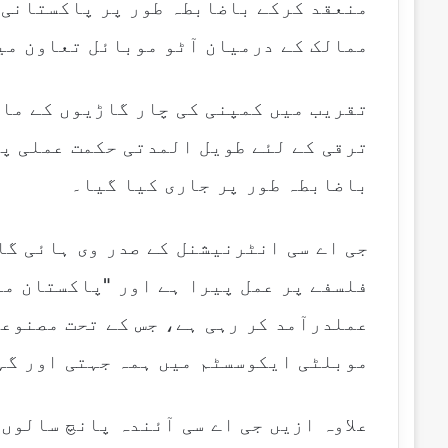
منعقد کرکے باضابطہ طور پر پاکستانی 
ممالک کے درمیان آٹو موبائل تعاون میں
تقریب میں کمپنی کی چار گاڑیوں کے ماڈ
ترقی کے لئے طویل المدتی حکمت عملی پر
باضابطہ طور پر جاری کیا گیا۔
جی اے سی انٹرنیشنل کے صدر وی ہائی گا
فلسفے پر عمل پیرا ہے اور "پاکستان می
عملدرآمد کر رہی ہے، جس کے تحت مصنوع
موبلٹی ایکوسسٹم میں ہمہ جہتی اور گہ
علاوہ ازیں جی اے سی آئندہ پانچ سالوں