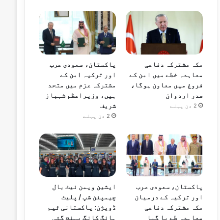
مکہ مشترکہ دفاعی
پاکستان، سعودی عرب
معاہدہ خطے میں امن کے
اور ترکیہ امن کے
فروغ میں معاون ہوگا،
مشترکہ عزم میں متحد
صدر اردوان
ہیں، وزیراعظم شہباز
شریف
2 دن پہلے
2 دن پہلے
پاکستان، سعودی عرب
ایشین ویمن نیٹ بال
اور ترکیہ کے درمیان
چیمپئن شپ / پلیٹ
مکہ مشترکہ دفاعی
ڈویژن: پاکستانی ٹیم
معاہدہ طے پا گیا
ہانگ کانگ پہنچ گئی