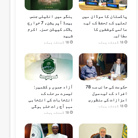
پاکستان کا سوڈان میں
ہنگو میں انٹیلی جنس
تعلیم کے تحفظ کے لیے
بیسڈ آپریشن، 7 خوارج
عالمی کوششوں کا
ہلاک، کیپٹن حمزہ اکرم
مطالبہ
شہید
18 گھنٹے پہلے
18 گھنٹے پہلے
حکومت کی جانب سے 78
آزاد جموں و کشمیر:
افراد کے لیے سول
تیسرے مرحلے کے
اعزازات کی منظوری
انتخابات کی انتخابی
مہم آج رات ختم ہوگی
18 گھنٹے پہلے
18 گھنٹے پہلے