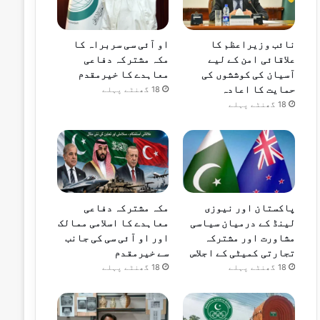
نائب وزیراعظم کا
او آئی سی سربراہ کا
علاقائی امن کے لیے
مکہ مشترکہ دفاعی
آسیان کی کوششوں کی
معاہدے کا خیرمقدم
حمایت کا اعادہ
18 گھنٹے پہلے
18 گھنٹے پہلے
پاکستان اور نیوزی
مکہ مشترکہ دفاعی
لینڈ کے درمیان سیاسی
معاہدے کا اسلامی ممالک
مشاورت اور مشترکہ
اور او آئی سی کی جانب
تجارتی کمیٹی کے اجلاس
سے خیرمقدم
18 گھنٹے پہلے
18 گھنٹے پہلے