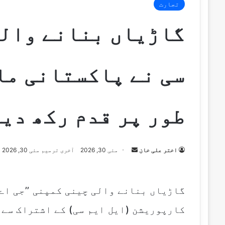
تجارت
گاڑیاں بنانے والی
سی نے پاکستانی ما
طور پر قدم رکھ دیا
Send
اختر علی خان
مئی 30, 2026
آخری ترمیم مئی 30, 2026
an
email
گاڑیاں بنانے والی چینی کمپنی ’’جی اے 
کارپوریشن (ایل ایم سی) کے اشتراک سے 