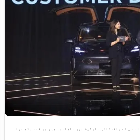
اے سی نے پاکستانی مارکیٹ میں باضابطہ طور پر قدم رکھ دیا