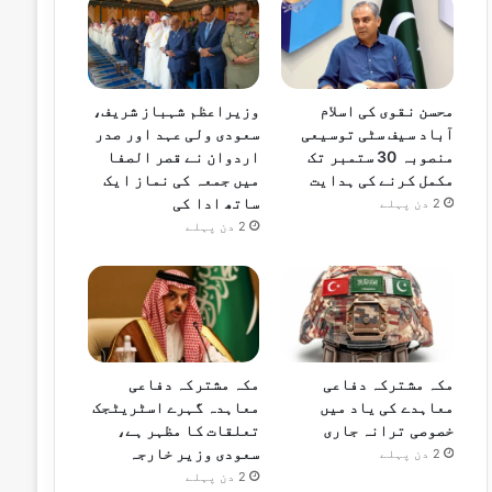
محسن نقوی کی اسلام
وزیراعظم شہباز شریف،
آباد سیف سٹی توسیعی
سعودی ولی عہد اور صدر
منصوبہ 30 ستمبر تک
اردوان نے قصر الصفا
مکمل کرنے کی ہدایت
میں جمعہ کی نماز ایک
ساتھ ادا کی
2 دن پہلے
2 دن پہلے
مکہ مشترکہ دفاعی
مکہ مشترکہ دفاعی
معاہدے کی یاد میں
معاہدہ گہرے اسٹریٹجک
خصوصی ترانہ جاری
تعلقات کا مظہر ہے،
سعودی وزیر خارجہ
2 دن پہلے
2 دن پہلے