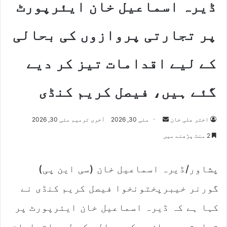
ڈیرہ اسماعیل خان ایئرپورٹ
پر تجارتی پروازوں کی بحالی
کے لیے اقدامات تیز کر دیے
گئے ہیں، فیصل کریم کنڈی
Send
اختر علی خان
مئی 30, 2026
آخری ترمیم مئی 30, 2026
an
2 منٹ پڑھنے میں
email
پشاور/ڈیرہ اسماعیل خان (سی این پی)
گورنر خیبرپختونخوا فیصل کریم کنڈی نے
کہا ہے کہ ڈیرہ اسماعیل خان ایئرپورٹ پر
تجارتی پروازوں کی بحالی کے لیے اقدامات