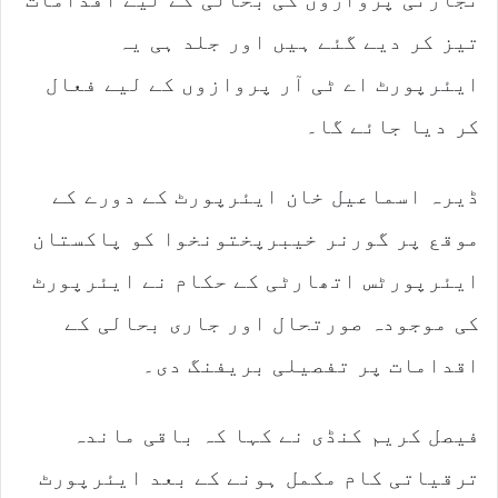
تیز کر دیے گئے ہیں اور جلد ہی یہ
ایئرپورٹ اے ٹی آر پروازوں کے لیے فعال
کر دیا جائے گا۔
ڈیرہ اسماعیل خان ایئرپورٹ کے دورے کے
موقع پر گورنر خیبرپختونخوا کو پاکستان
ایئرپورٹس اتھارٹی کے حکام نے ایئرپورٹ
کی موجودہ صورتحال اور جاری بحالی کے
اقدامات پر تفصیلی بریفنگ دی۔
فیصل کریم کنڈی نے کہا کہ باقی ماندہ
ترقیاتی کام مکمل ہونے کے بعد ایئرپورٹ