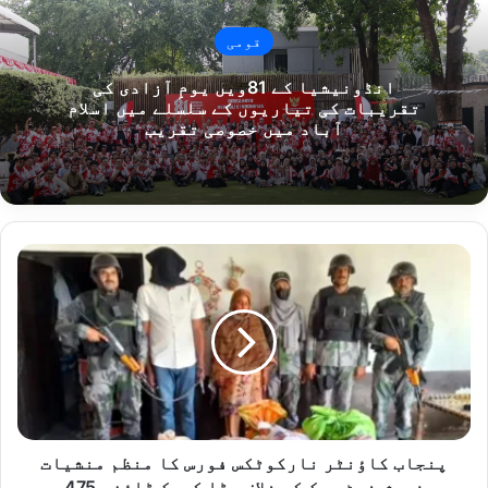
قومی
انڈونیشیا کے 81ویں یومِ آزادی کی
تقریبات کی تیاریوں کے سلسلے میں اسلام
آباد میں خصوصی تقریب
پنجاب
کاؤنٹر
نارکوٹکس
فورس
کا
منظم
منشیات
فروش
نیٹ
ورک
پنجاب کاؤنٹر نارکوٹکس فورس کا منظم منشیات
کے
فروش نیٹ ورک کے خلاف بڑا کریک ڈاؤن، 475