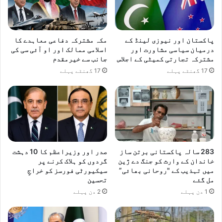
رفت
پاکستان اور نیوزی لینڈ کے
مکہ مشترکہ دفاعی معاہدے کا
درمیان سیاسی مشاورت اور
اسلامی ممالک اور او آئی سی کی
مشترکہ تجارتی کمیٹی کے اجلاس
جانب سے خیرمقدم
17 گھنٹے پہلے
17 گھنٹے پہلے
283 سالہ پاکستانی برتن ساز
صدر اور وزیراعظم کا 10 دہشت
خاندان کے وارث کو جنگ دے ژین
گردوں کو ہلاک کرنے پر
میں تہذیب کے "روحانی بھائی”
سیکیورٹی فورسز کو خراجِ
مل گئے
تحسین
1 دن پہلے
2 دن پہلے