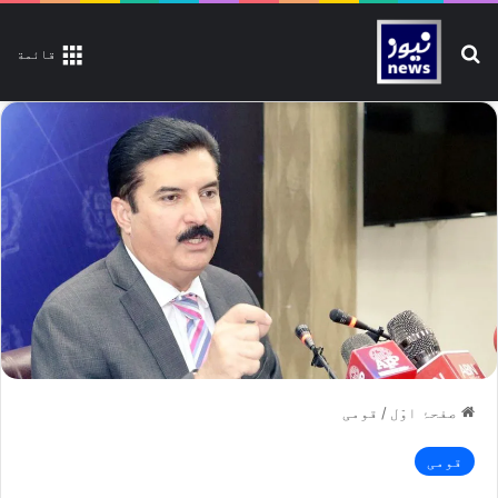
تلاش کیجیے
قائمة
صفحۂ اوّل
/
قومی
قومی