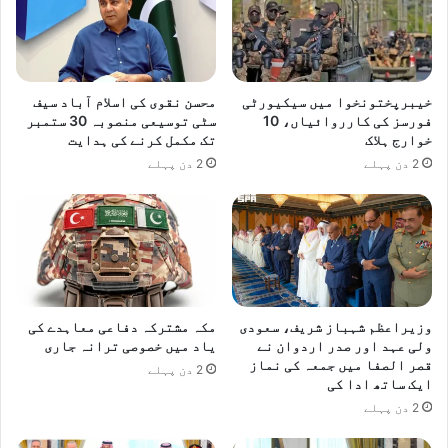
خیبرپختونخوا میں سیکیورٹی
محسن نقوی کی اسلام آباد سیف
فورسز کی کارروائیاں، 10
سٹی توسیعی منصوبہ 30 ستمبر
خوارج ہلاک
تک مکمل کرنے کی ہدایت
2 دن پہلے
2 دن پہلے
وزیراعظم شہباز شریف، سعودی
مکہ مشترکہ دفاعی معاہدے کی
ولی عہد اور صدر اردوان نے
یاد میں خصوصی ترانہ جاری
قصر الصفا میں جمعہ کی نماز
2 دن پہلے
ایک ساتھ ادا کی
2 دن پہلے