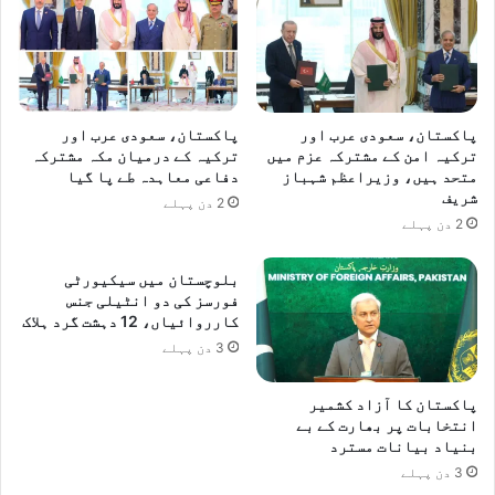
پاکستان، سعودی عرب اور
پاکستان، سعودی عرب اور
ترکیہ امن کے مشترکہ عزم میں
ترکیہ کے درمیان مکہ مشترکہ
متحد ہیں، وزیراعظم شہباز
دفاعی معاہدہ طے پا گیا
شریف
2 دن پہلے
2 دن پہلے
بلوچستان میں سیکیورٹی
فورسز کی دو انٹیلی جنس
کارروائیاں، 12 دہشت گرد ہلاک
3 دن پہلے
پاکستان کا آزاد کشمیر
انتخابات پر بھارت کے بے
بنیاد بیانات مسترد
3 دن پہلے