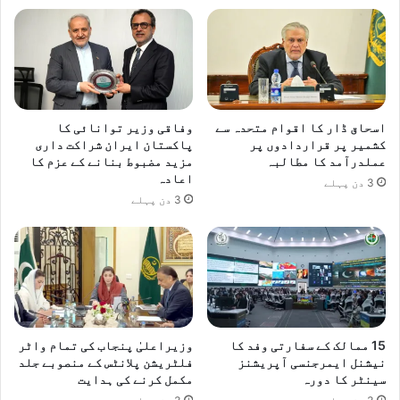
اسحاق ڈار کا اقوام متحدہ سے
وفاقی وزیر توانائی کا
کشمیر پر قراردادوں پر
پاکستان ایران شراکت داری
عملدرآمد کا مطالبہ
مزید مضبوط بنانے کے عزم کا
اعادہ
3 دن پہلے
3 دن پہلے
15 ممالک کے سفارتی وفد کا
وزیراعلیٰ پنجاب کی تمام واٹر
نیشنل ایمرجنسی آپریشنز
فلٹریشن پلانٹس کے منصوبے جلد
سینٹر کا دورہ
مکمل کرنے کی ہدایت