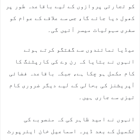
کو تجارتی پروازوں کے لیے باقاعدہ طور پر
کھول دیا جائے گا، جس سے علاقے کے عوام کو
سفری سہولیات میسر آئیں گی۔
میڈیا نمائندوں سے گفتگو کرتے ہوئے
انہوں نے بتایا کہ رن وے کی کارپٹنگ کا
کام مکمل ہو چکا ہے، جبکہ باقاعدہ فضائی
آپریشنز کی بحالی کے لیے دیگر ضروری کام
تیزی سے جاری ہیں۔
انہوں نے امید ظاہر کی کہ منصوبے کی
تکمیل کے بعد ڈیرہ اسماعیل خان ایئرپورٹ