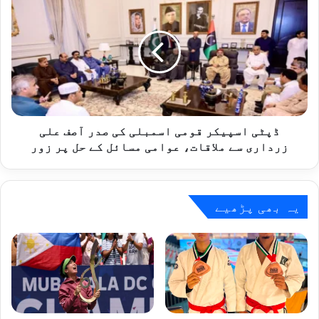
مبارکباد
اسپیکر
قومی
اسمبلی
کی
صدر
آصف
علی
زرداری
سے
ڈپٹی اسپیکر قومی اسمبلی کی صدر آصف علی
ملاقات،
زرداری سے ملاقات، عوامی مسائل کے حل پر زور
عوامی
مسائل
کے
حل
یہ بھی پڑھیے
پر
زور