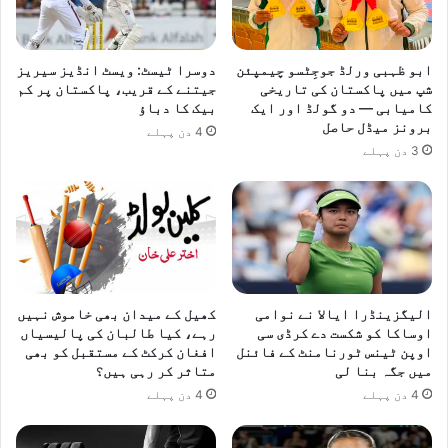
ابو ظہبی ورلڈ جوجِٹسو چیمپئن
دوسرا ٹیسٹ: ویسٹ انڈیز سیریز
شپ میں پاکستان کی تاریخی
جیتنے کے قریب، پاکستان پر کم
کامیابی — دو گولڈ اور ایک
بیک کا دباؤ
برونز میڈل حاصل
4 دن پہلے
3 دن پہلے
الیگزینڈرا ایالا نے نوامی
کھیل کے میدان بھی خاموش نہیں
اوساکا کو شکست دے کرڈی سی
رہے، کیا طالبان کی پالیسیاں
اوپن ٹینس ٹورنامنٹ کے فائنل
افغان کرکٹ کے مستقبل کو بھی
میں جگہ بنا لی
متاثر کر رہی ہیں؟
4 دن پہلے
4 دن پہلے