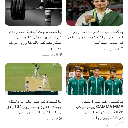
پاکستانی باکسر فاطمہ زہرا
پاکستان ویٹ لفٹنگ فیڈریشن
نے کامن ویلتھ گیمز میں کانسی
کی عبوری کمیٹی کا جعلی
کا تمغہ جیت لیا
فیڈریشن کے خلاف کارروائی کا
مطالبہ
4 دن پہلے
5 دن پہلے
پاکستان کی ٹیم ایشین
پاکستان کی نپی تلی باؤلنگ،
GAMMA MMA چیمپئن شپ
ویسٹ انڈیز پہلے روز 194 رنز
2026 میں شرکت کے لیے
پر 3 وکٹیں گنوا بیٹھی
کوالالمپور روانہ
2 ہفتے پہلے
1 ہفتہ پہلے