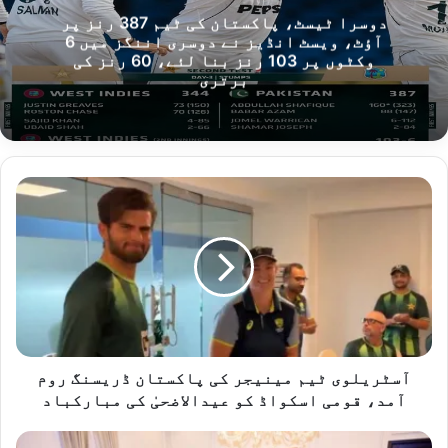
دوسرا ٹیسٹ، پاکستان کی ٹیم 387 رنز پر
آؤٹ، ویسٹ انڈیز نے دوسری اننگز میں 6
وکٹوں پر 103 رنز بنا لئے، 60 رنز کی
برتری
آسٹریلوی
ٹیم
مینیجر
کی
پاکستان
ڈریسنگ
روم
آمد،
قومی
اسکواڈ
آسٹریلوی ٹیم مینیجر کی پاکستان ڈریسنگ روم
کو
آمد، قومی اسکواڈ کو عیدالاضحیٰ کی مبارکباد
عیدالاضحیٰ
کی
ڈپٹی