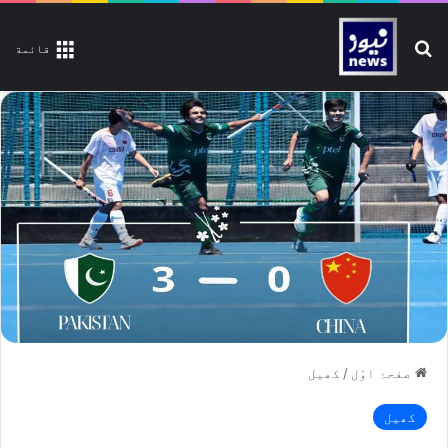
تلاش کیجیے
قائمة
صفحۂ اوّل
/
کھیل
کھیل