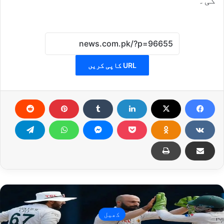
گی۔
URL کاپی کریں
کھیل