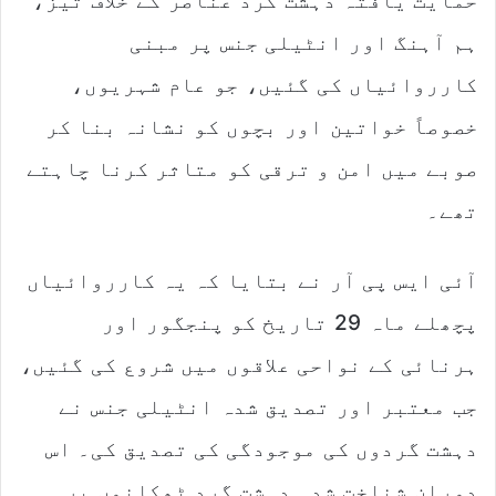
حمایت یافتہ دہشت گرد عناصر کے خلاف تیز،
ہم آہنگ اور انٹیلی جنس پر مبنی
کارروائیاں کی گئیں، جو عام شہریوں،
خصوصاً خواتین اور بچوں کو نشانہ بنا کر
صوبے میں امن و ترقی کو متاثر کرنا چاہتے
تھے۔
آئی ایس پی آر نے بتایا کہ یہ کارروائیاں
پچھلے ماہ 29 تاریخ کو پنجگور اور
ہرنائی کے نواحی علاقوں میں شروع کی گئیں،
جب معتبر اور تصدیق شدہ انٹیلی جنس نے
دہشت گردوں کی موجودگی کی تصدیق کی۔ اس
دوران شناخت شدہ دہشت گرد ٹھکانوں پر