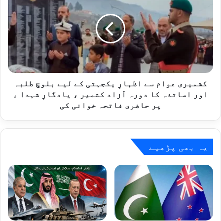
سے
اظہارِ
یکجہتی
کے
لیے
بلوچ
طلبہ
اور
کشمیری عوام سے اظہارِ یکجہتی کے لیے بلوچ طلبہ
اساتذہ
اور اساتذہ کا دورہ آزاد کشمیر ، یادگارِ شہدا ء
کا
پر حاضری فاتحہ خوانی کی
دورہ
آزاد
کشمیر
،
یہ بھی پڑھیے
یادگارِ
شہدا
ء
پر
حاضری
فاتحہ
خوانی