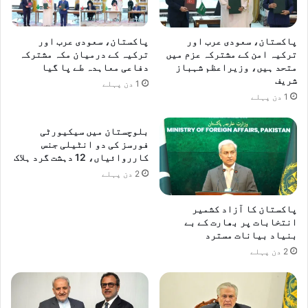
پاکستان، سعودی عرب اور
پاکستان، سعودی عرب اور
ترکیہ امن کے مشترکہ عزم میں
ترکیہ کے درمیان مکہ مشترکہ
متحد ہیں، وزیراعظم شہباز
دفاعی معاہدہ طے پا گیا
شریف
1 دن پہلے
1 دن پہلے
بلوچستان میں سیکیورٹی
فورسز کی دو انٹیلی جنس
کارروائیاں، 12 دہشت گرد ہلاک
2 دن پہلے
پاکستان کا آزاد کشمیر
انتخابات پر بھارت کے بے
بنیاد بیانات مسترد
2 دن پہلے