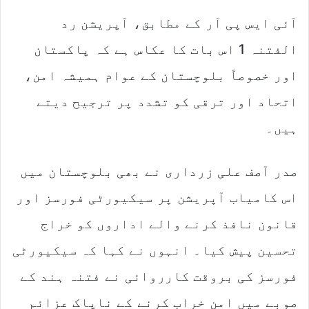
آئی ایس پی آر کے مطابق، آپریشن رد
الفتنہ 1 اس بات کا عکاس ہے کہ پاکستان
اور خصوصاً بلوچستان کے عوام ہمیشہ امن،
اتحاد اور ترقی کو تشدد پر ترجیح دیتے
ہیں۔
صدر آصف علی زرداری نے بھی بلوچستان میں
اس کامیاب آپریشن پر سیکیورٹی فورسز اور
قانون نافذ کرنے والے اداروں کو خراج
تحسین پیش کیا۔ انہوں نے کہا کہ سیکیورٹی
فورسز کی بروقت کارروائی نے فتنہ ہند کے
صوبے میں امن خراب کرنے کے ناپاک عزائم