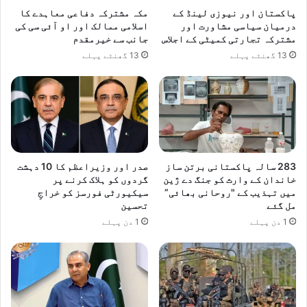
کی
پاکستان اور نیوزی لینڈ کے
مکہ مشترکہ دفاعی معاہدے کا
درمیان سیاسی مشاورت اور
اسلامی ممالک اور او آئی سی کی
مشترکہ تجارتی کمیٹی کے اجلاس
جانب سے خیرمقدم
13 گھنٹے پہلے
13 گھنٹے پہلے
283 سالہ پاکستانی برتن ساز
صدر اور وزیراعظم کا 10 دہشت
خاندان کے وارث کو جنگ دے ژین
گردوں کو ہلاک کرنے پر
میں تہذیب کے "روحانی بھائی”
سیکیورٹی فورسز کو خراجِ
مل گئے
تحسین
1 دن پہلے
1 دن پہلے