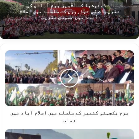
انڈونیشیا کے 81ویں یومِ آزادی کی
تقریبات کی تیاریوں کے سلسلے میں اسلام
آباد میں خصوصی تقریب
یوم
یکجہتی
کشمیر
کے
سلسلے
میں
اسلام
آباد
میں
ریلی
یوم یکجہتی کشمیر کے سلسلے میں اسلام آباد میں
ریلی
کشمیری
عوام