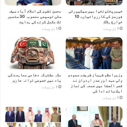
خیبرپختونخوا میں سیکیورٹی
محسن نقوی کی اسلام آباد سیف
فورسز کی کارروائیاں، 10
سٹی توسیعی منصوبہ 30 ستمبر
خوارج ہلاک
تک مکمل کرنے کی ہدایت
1 دن پہلے
1 دن پہلے
وزیراعظم شہباز شریف، سعودی
مکہ مشترکہ دفاعی معاہدے کی
ولی عہد اور صدر اردوان نے
یاد میں خصوصی ترانہ جاری
قصر الصفا میں جمعہ کی نماز
1 دن پہلے
ایک ساتھ ادا کی
1 دن پہلے