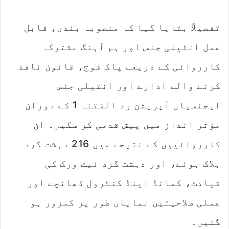
تفصیلاً بتایا گیا کہ منصوبہ بندی، قابل
عمل انٹیلی جنس اور ہم آہنگ مشترکہ
کارروائی کے ذریعے پاک فوج، قانون نافذ
کرنے والے ادارے اور انٹیلی جنس
ایجنسیاں آپریشن رد الفتنہ 1 کے دوران
مؤثر انداز میں پیش قدمی کر سکیں۔ ان
کارروائیوں کے نتیجے میں 216 دہشت گرد
ہلاک ہوئے، اور دہشت گرد نیٹ ورک کی
قیادت، کمانڈ اینڈ کنٹرول ڈھانچے اور
عملی صلاحیتیں نمایاں طور پر کمزور ہو
گئیں۔