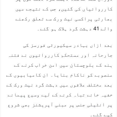
کارروائیاں کی گئیں، جس کے نتیجے میں
بھارتی پراکسی نیٹ ورک سے تعلق رکھنے
والے 41 دہشت گرد ہلاک ہو گئے۔
بعد ازاں بہادر سیکیورٹی فورسز کی
جارحانہ اور مستحکم کارروائیوں نے فتنہ
ہند کے بلوچستان میں امن خراب کرنے کے
منصوبے کو ناکام بنایا۔ ان کامیابیوں کے
بعد مختلف علاقوں میں دہشت گرد نیٹ ورک کے
خفیہ خانے تباہ کرنے کے لیے وسیع پیمانے
پر انٹیلی جنس پر مبنی آپریشنز بھی شروع
کیے گئے۔