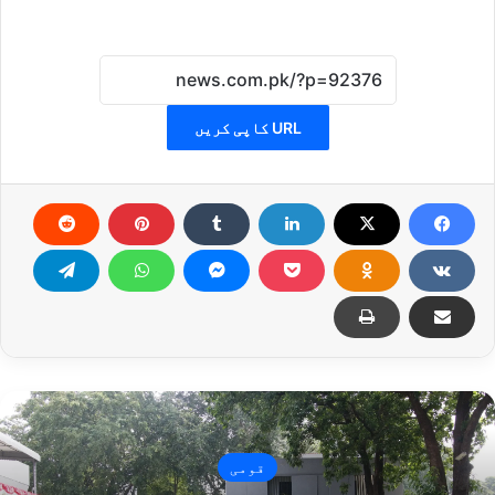
URL کاپی کریں
قومی