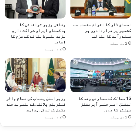
اسحاق ڈار کا اقوام متحدہ سے
وفاقی وزیر توانائی کا
کشمیر پر قراردادوں پر
پاکستان ایران شراکت داری
عملدرآمد کا مطالبہ
مزید مضبوط بنانے کے عزم کا
اعادہ
2 دن پہلے
2 دن پہلے
15 ممالک کے سفارتی وفد کا
وزیراعلیٰ پنجاب کی تمام واٹر
نیشنل ایمرجنسی آپریشنز
فلٹریشن پلانٹس کے منصوبے جلد
سینٹر کا دورہ
مکمل کرنے کی ہدایت
2 دن پہلے
2 دن پہلے