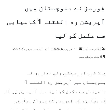
فورسز نے بلوچستان میں
آپریشن رد الفتنہ 1 کامیابی
سے مکمل کر لیا
Send
اختر علی خان
فروری 5, 2026
آخری ترمیم فروری 5, 2026
an
5 منٹ پڑھنے میں
email
پاک فوج اور سیکیورٹی اداروں نے
بلوچستان میں آپریشن رد الفتنہ 1
کامیابی سے مکمل کر لیا ہے۔ آئی ایس پی آر
کے مطابق، اس آپریشن کے دوران بھارتی