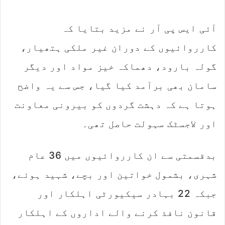
آئی ایس پی آر نے مزید بتایا کہ
کارروائیوں کے دوران غیر ملکی ہتھیار،
گولہ بارود، دھماکہ خیز مواد اور دیگر
سامان بھی برآمد کیا گیا، جس سے یہ واضح
ہوتا ہے کہ دہشت گردوں کو بیرونی معاونت
اور لاجسٹک سہولت حاصل تھی۔
بدقسمتی سے ان کارروائیوں میں 36 عام
شہری، بشمول خواتین اور بچے، شہید ہوئے،
جبکہ 22 بہادر سیکیورٹی اہلکار اور
قانون نافذ کرنے والے اداروں کے اہلکار