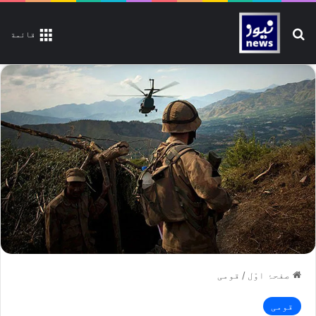
تلاش کیجیے
قائمة
صفحۂ اوّل
/
قومی
قومی