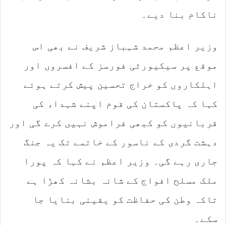
ناکام بنا دیے۔
وزیر اعظم محمد شہباز شریف نے بھی اس
موقع پر سیکیورٹی فورسز کے افسروں اور
اہلکاروں کو خراج تحسین پیش کرتے ہوئے
کہا کہ پاکستان کی قوم اپنے شہداء کی
قربانیوں کو کبھی فراموش نہیں کرے گی اور
دہشت گردی کے ناسور کے خاتمے تک یہ جنگ
جاری رہے گی۔ وزیر اعظم نے کہا کہ پورا
ملک مسلح افواج کے شانہ بشانہ کھڑا ہے
تاکہ وطن کی حفاظت کو یقینی بنایا جا
سکے۔