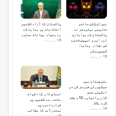
میراج کِٹن سائبر
پاکستان کا آزاد کشمیر
جاسوسی میلویئر نے
انتخابات پر بھارت کے
پاکستان کے ہوابازی
بے بنیاد بیانات مسترد
اور ایرو اسپیس شعبے
1 دن پہلے
کو نشانہ بنایا:
کیسپرسکی
1 دن پہلے
بلوچستان میں
سیکیورٹی فورسز کی دو
انٹیلی جنس
اسحاق ڈار کا اقوام
کارروائیاں، 12 دہشت
متحدہ سے کشمیر پر
گرد ہلاک
قراردادوں پر
1 دن پہلے
عملدرآمد کا مطالبہ
1 دن پہلے