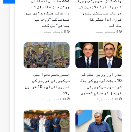
پاکستان اسپورٹس بورڈ
283 سالہ پاکستانی
کے ریٹائرڈ ملازمین کی
برتن ساز خاندان کے
دو ماہ سے پنشن بند،
وارث کو جنگ دے ژین میں
فوری ادائیگی کا
تہذیب کے "روحانی
مطالبہ
بھائی” مل گئے
4 گھنٹے پہلے
5 گھنٹے پہلے
صدر اور وزیراعظم کا
خیبرپختونخوا میں
10 دہشت گردوں کو ہلاک
سیکیورٹی فورسز کی
کرنے پر سیکیورٹی
کارروائیاں، 10 خوارج
فورسز کو خراجِ تحسین
ہلاک
13 گھنٹے پہلے
13 گھنٹے پہلے