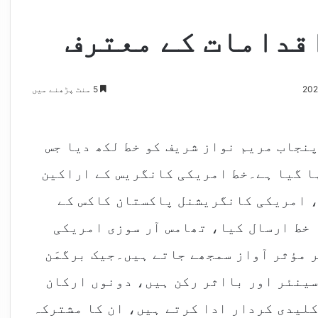
قدامات کے معترف
5 منٹ پڑھنے میں
نجاب مریم نواز شریف کو خط لکھ دیا جس
ا گیا ہے۔خط امریکی کانگریس کے اراکین
، امریکی کانگریشنل پاکستان کاکس کے
 خط ارسال کیا، تھامس آر سوزی امریکی
 مؤثر آواز سمجھے جاتے ہیں۔جیک برگمَن
سینئر اور بااثر رکن ہیں، دونوں ارکان
لیدی کردار ادا کرتے ہیں، ان کا مشترکہ