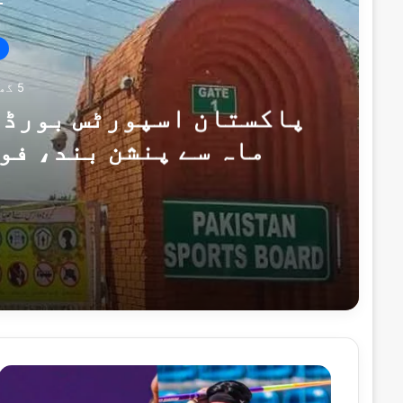
5 گھنٹے پہلے
پاکستان اسپورٹس بورڈ ک
ماہ سے پنشن بند، فو
5 گھنٹے پہلے
5 گھنٹے پہلے
ا
س