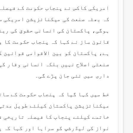
امریکی کاکس نے پنجاب حکومت کے فیصلے
کہ بھٹہ صنعت کی میکنائزیشن امریکی س
ہوگی، پاکستان کی انسانی حقوق کی رین
قانون ساز نے کہا کہ پنجاب حکومت کا و
ہے، پاکستان کو بین الاقوامی قوانین ک
صنعتی اصلاح نہیں بلکہ انسانی وقار ک
داری میں نئی جان پڑے گی۔
خط میں کہا گیا کہ پنجاب حکومت کے سات
خاتمے کیلئے پنجاب کا فیصلہ تاریخی ق
نواز کی لیڈرشپ کو سراہا اور کہا کہ پ