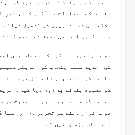
برکلی کی بریفنگ کا حوالہ دیا گیا ہے
پنجاب کے اقدامات سے آگاہ کیا، امریکی
الاقوامی ذمہ داریوں کی تکمیل کیلئے ص
جدید کاری انسانی حقوق کے تحفظ کیلئے
خط میں انہوں نے کہا کہ پنجاب میں اصل
گی، جدید سسٹم پنجاب کو امریکی کمپنی
خاتمے کیلئے پنجاب کا ماڈل فیصلہ کن 
کو مضبوط بنانے پر زور دیا گیا۔امریک
تعاون کا مستقبل کا دروازہ ثابت ہو س
صوبہ قرار دینے کی تجویز دی اور کہا ک
امکانات بڑھ جائیں گے۔