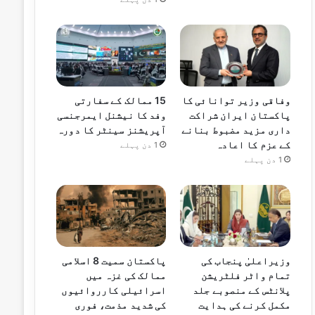
وفاقی وزیر توانائی کا
15 ممالک کے سفارتی
پاکستان ایران شراکت
وفد کا نیشنل ایمرجنسی
داری مزید مضبوط بنانے
آپریشنز سینٹر کا دورہ
کے عزم کا اعادہ
1 دن پہلے
1 دن پہلے
وزیراعلیٰ پنجاب کی
پاکستان سمیت 8 اسلامی
تمام واٹر فلٹریشن
ممالک کی غزہ میں
پلانٹس کے منصوبے جلد
اسرائیلی کارروائیوں
مکمل کرنے کی ہدایت
کی شدید مذمت، فوری