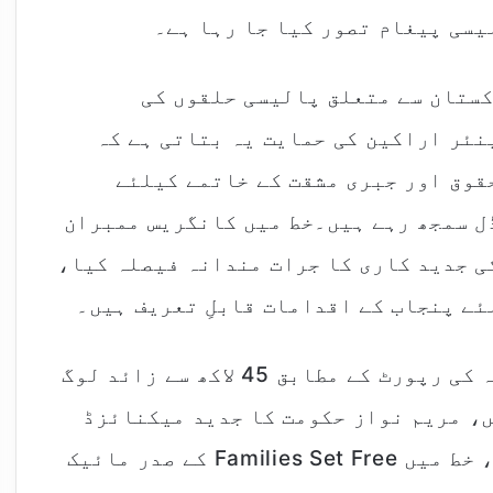
یسی پیغام تصور کیا جا رہا ہے۔
کستان سے متعلق پالیسی حلقوں کی
نئر اراکین کی حمایت یہ بتاتی ہے کہ
قوق اور جبری مشقت کے خاتمے کیلئے
ل سمجھ رہے ہیں۔خط میں کانگریس ممبران
ی جدید کاری کا جرات مندانہ فیصلہ کیا،
ے پنجاب کے اقدامات قابلِ تعریف ہیں۔
خط میں کہا گیا کہ امریکی محکمہ خارجہ کی رپورٹ کے مطابق 45 لاکھ سے زائد لوگ
ں، مریم نواز حکومت کا جدید میکنائزڈ
بھٹہ ماڈل خطے کیلئے مثال بن سکتا ہے، خط میں Families Set Free کے صدر مائیک