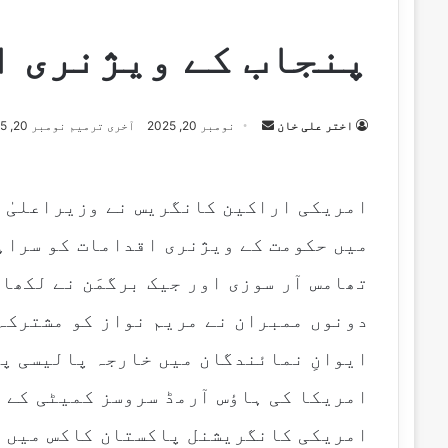
پنجاب کے ویژنری ا
اختر علی خان
S
نومبر 20, 2025
آخری ترمیم نومبر 20, 2025
e
n
d
امریکی اراکین کانگریس نے وزیراعلیٰ پ
a
میں حکومت کے ویژنری اقدامات کو سراہ
n
e
تھامس آر سوزی اور جیک برگمَن نے لکھا
m
دونوں ممبران نے مریم نواز کو مشترکہ
a
i
ایوانِ نمائندگان میں خارجہ پالیسی پر
l
امریکا کی ہاؤس آرمڈ سروسز کمیٹی کے 
امریکی کانگریشنل پاکستان کاکس میں ک