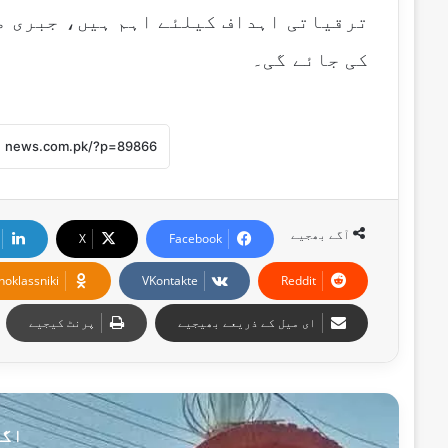
ترقیاتی اہداف کیلئے اہم ہیں، جبری م
کی جائے گی۔
آگے بھجیے
X
Facebook
noklassniki
VKontakte
Reddit
ای میل کے ذریعے بھیجیے
پرنٹ کیجیے
اگل