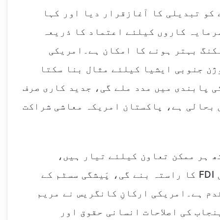
 کو تبدیلی کا آغازقرار دیا اور کہا
رمایہ کاروں کیلئے اعتماد کا ذریعہ
کنگ بہتر ہونے کا امکان ہے۔امریکی
ژن جنوبی ایشیا کیلئے مثال بنا سکتا
ی پابندی میں مدد ملے گی، جدید کاری صرف
ی بحالی ہے، پاکستان امریکہ معاشی شراکت
ھ ہر ممکن تعاون کیلئے تیار ہیں،
میکنائزیشن پاکستان کیلئے طویل مدتی FDI کا راستہ بنے گی، پَیشگی سسٹم کے
دم ہے۔امریکی ارکانِ کانگریس نے مریم
نجاب کی اصلاحات انسانی حقوق اور