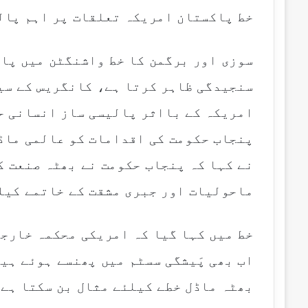
خط پاکستان امریکہ تعلقات پر اہم پال
سوزی اور برگمن کا خط واشنگٹن میں پا
سنجیدگی ظاہر کرتا ہے، کانگریس کے سی
امریکہ کے بااثر پالیسی ساز انسانی ح
پنجاب حکومت کی اقدامات کو عالمی ماڈ
نے کہا کہ پنجاب حکومت نے بھٹہ صنعت ک
ماحولیات اور جبری مشقت کے خاتمے کیلئ
اب بھی پَیشگی سسٹم میں پھنسے ہوئے ہی