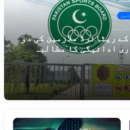
کھیل
ے ریٹائرڈ ملازمین کی دو
ری ادائیگی کا مطالبہ
پاکستان اسپورٹس بورڈ کے ریٹائرڈ ملازمین کی دو ماہ سے پنشن بند، فوری ادائیگی کا مطالبہ
283 سالہ پاکستانی برتن ساز خاندان کے وارث کو جنگ دے ژین میں تہذیب کے "روحانی بھائی” مل گئے
ش
ا