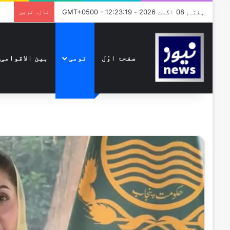
ہفتہ, 08 اگست 2026 - GMT+0500 - 12:23:19
تازہ ترین
صفحۂ اوّل
قومی
بین الاقوامی