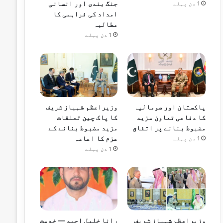
جنگ بندی اور انسانی
1 دن پہلے
امداد کی فراہمی کا
مطالبہ
1 دن پہلے
پاکستان اور صومالیہ
وزیراعظم شہباز شریف
کا دفاعی تعاون مزید
کا پاک چین تعلقات
مضبوط بنانے پر اتفاق
مزید مضبوط بنانے کے
عزم کا اعادہ
1 دن پہلے
1 دن پہلے
وزیراعظم شہباز شریف
رانا خلیل احمد — خدمت