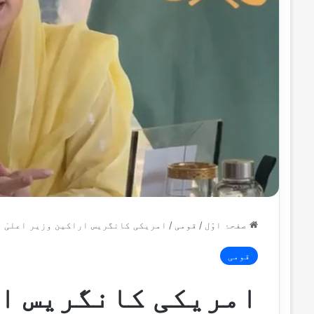
صفحۂ اوّل
/
قومی
/
امریکی کانگریس اراکین وزیر اعلیٰ 
قومی
امریکی کانگریس ار