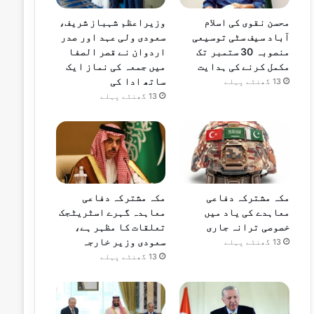
محسن نقوی کی اسلام
وزیراعظم شہباز شریف،
آباد سیف سٹی توسیعی
سعودی ولی عہد اور صدر
منصوبہ 30 ستمبر تک
اردوان نے قصر الصفا
مکمل کرنے کی ہدایت
میں جمعہ کی نماز ایک
ساتھ ادا کی
13 گھنٹے پہلے
13 گھنٹے پہلے
مکہ مشترکہ دفاعی
مکہ مشترکہ دفاعی
معاہدے کی یاد میں
معاہدہ گہرے اسٹریٹجک
خصوصی ترانہ جاری
تعلقات کا مظہر ہے،
سعودی وزیر خارجہ
13 گھنٹے پہلے
13 گھنٹے پہلے