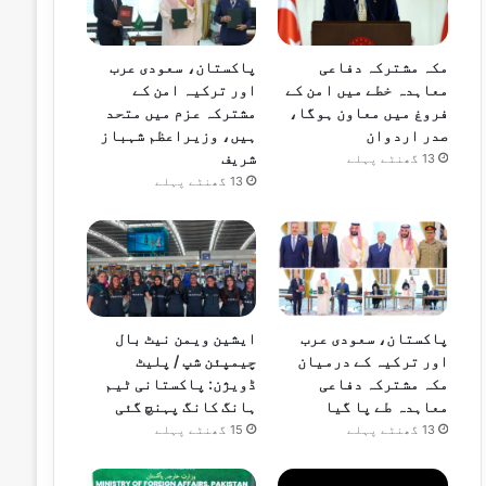
مکہ مشترکہ دفاعی
پاکستان، سعودی عرب
معاہدہ خطے میں امن کے
اور ترکیہ امن کے
فروغ میں معاون ہوگا،
مشترکہ عزم میں متحد
صدر اردوان
ہیں، وزیراعظم شہباز
شریف
13 گھنٹے پہلے
13 گھنٹے پہلے
پاکستان، سعودی عرب
ایشین ویمن نیٹ بال
اور ترکیہ کے درمیان
چیمپئن شپ / پلیٹ
مکہ مشترکہ دفاعی
ڈویژن: پاکستانی ٹیم
معاہدہ طے پا گیا
ہانگ کانگ پہنچ گئی
13 گھنٹے پہلے
15 گھنٹے پہلے