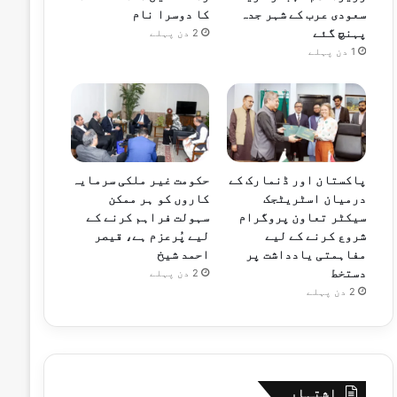
سعودی عرب کے شہر جدہ
کا دوسرا نام
پہنچ گئے
2 دن پہلے
1 دن پہلے
پاکستان اور ڈنمارک کے
حکومت غیر ملکی سرمایہ
درمیان اسٹریٹجک
کاروں کو ہر ممکن
سیکٹر تعاون پروگرام
سہولت فراہم کرنے کے
شروع کرنے کے لیے
لیے پُرعزم ہے، قیصر
مفاہمتی یادداشت پر
احمد شیخ
دستخط
2 دن پہلے
2 دن پہلے
اشتہار