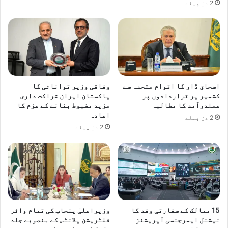
2 دن پہلے
اسحاق ڈار کا اقوام متحدہ سے
وفاقی وزیر توانائی کا
کشمیر پر قراردادوں پر
پاکستان ایران شراکت داری
عملدرآمد کا مطالبہ
مزید مضبوط بنانے کے عزم کا
اعادہ
2 دن پہلے
2 دن پہلے
15 ممالک کے سفارتی وفد کا
وزیراعلیٰ پنجاب کی تمام واٹر
نیشنل ایمرجنسی آپریشنز
فلٹریشن پلانٹس کے منصوبے جلد