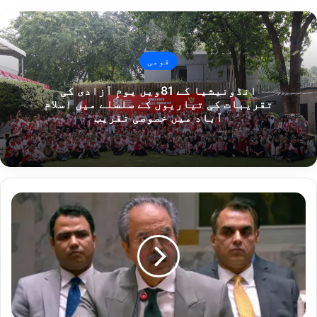
قومی
انڈونیشیا کے 81ویں یومِ آزادی کی
تقریبات کی تیاریوں کے سلسلے میں اسلام
آباد میں خصوصی تقریب
ا
ق
و
ا
م
م
ت
ح