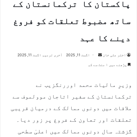
پاکستان کا ترکمانستان کے
ساتھ مضبوط تعلقات کو فروغ
دینے کا عہد
اختر علی خان
S
اگست 11, 2025
آخری ترمیم اگست 11, 2025
e
پڑھنے میں ۱ منٹ سے کم
n
d
وزیرِ مالیات محمد اوررنگزیب نے
a
n
ترکمانستان کے سفیر اتاجان موولموف سے
e
m
ملاقات میں دونوں ممالک کے درمیان قریبی
a
تعلقات اور تعاون کے فروغ پر زور دیا۔
i
l
گزشتہ سال دونوں ممالک میں اعلیٰ سطحی