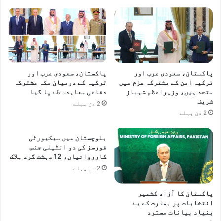
پاکستان، سعودی عرب اور
پاکستان، سعودی عرب اور
ترکیہ امن کے مشترکہ عزم میں
ترکیہ کے درمیان مکہ مشترکہ
متحد ہیں، وزیراعظم شہباز
دفاعی معاہدہ طے پا گیا
شریف
2 دن پہلے
2 دن پہلے
بلوچستان میں سیکیورٹی
فورسز کی دو انٹیلی جنس
کارروائیاں، 12 دہشت گرد ہلاک
2 دن پہلے
پاکستان کا آزاد کشمیر
انتخابات پر بھارت کے بے
بنیاد بیانات مسترد