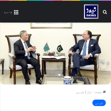
تلاش کیجیے
قائمة
صفحۂ اوّل
/
قومی
قومی