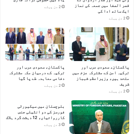
قصر الصفا میں جمعہ کی نماز
2 دن پہلے
ایک ساتھ ادا کی
2 دن پہلے
پاکستان، سعودی عرب اور
پاکستان، سعودی عرب اور
ترکیہ امن کے مشترکہ عزم میں
ترکیہ کے درمیان مکہ مشترکہ
متحد ہیں، وزیراعظم شہباز
دفاعی معاہدہ طے پا گیا
شریف
2 دن پہلے
2 دن پہلے
بلوچستان میں سیکیورٹی
فورسز کی دو انٹیلی جنس
کارروائیاں، 12 دہشت گرد ہلاک
3 دن پہلے