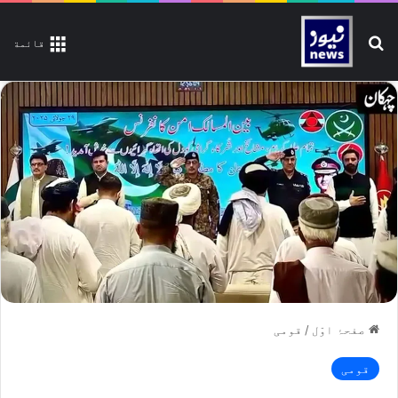
تلاش کیجیے
قائمة
صفحۂ اوّل
/
قومی
قومی