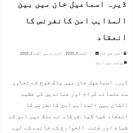
ڈیرہ اسماعیل خان میں بین
المذاہب امن کانفرنس کا
انعقاد
اختر علی خان
S
اگست 2, 2025
آخری ترمیم اگست 2, 2025
e
پڑھنے میں ۱ منٹ
n
d
ڈیرہ اسماعیل خان میں پاک فوج کے تعاون
a
n
سے علمائے کرام اور عمائدین کی عظیم
e
m
الشان بین المذاہب امن کانفرنس کا
a
انعقاد کیا گیا۔شرکاء نے ملک میں امن کے
i
l
قیام اور فتنہ الخوارج کے خاتمے کے لیے