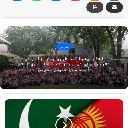
قومی
انڈونیشیا کے 81ویں یومِ آزادی کی
تقریبات کی تیاریوں کے سلسلے میں اسلام
آباد میں خصوصی تقریب
پ
ا
ک
س
ت