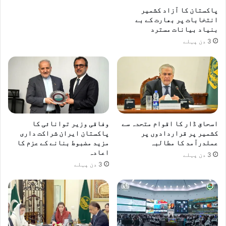
پاکستان کا آزاد کشمیر
انتخابات پر بھارت کے بے
بنیاد بیانات مسترد
3 دن پہلے
اسحاق ڈار کا اقوام متحدہ سے
وفاقی وزیر توانائی کا
کشمیر پر قراردادوں پر
پاکستان ایران شراکت داری
عملدرآمد کا مطالبہ
مزید مضبوط بنانے کے عزم کا
اعادہ
3 دن پہلے
3 دن پہلے