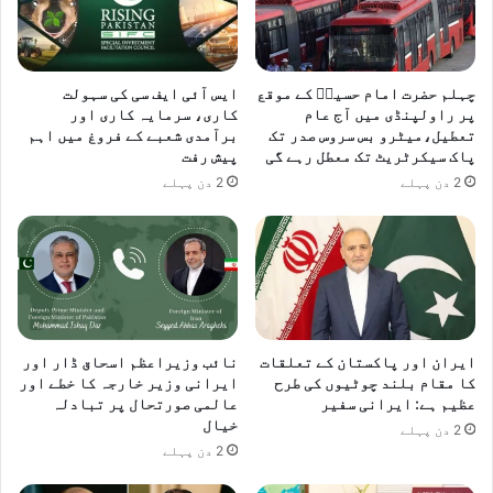
چہلم حضرت امام حسینؓ کے موقع
ایس آئی ایف سی کی سہولت
پر راولپنڈی میں آج عام
کاری، سرمایہ کاری اور
تعطیل،میٹرو بس سروس صدر تک
برآمدی شعبے کے فروغ میں اہم
پاک سیکرٹریٹ تک معطل رہے گی
پیش رفت
2 دن پہلے
2 دن پہلے
ایران اور پاکستان کے تعلقات
نائب وزیراعظم اسحاق ڈار اور
کا مقام بلند چوٹیوں کی طرح
ایرانی وزیر خارجہ کا خطے اور
عظیم ہے: ایرانی سفیر
عالمی صورتحال پر تبادلہ
خیال
2 دن پہلے
2 دن پہلے