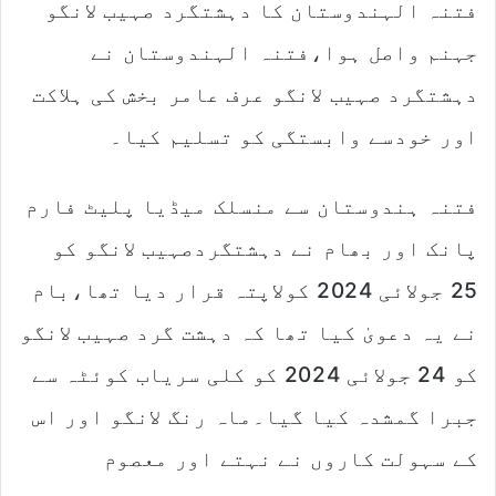
فتنہ الہندوستان کا دہشتگرد صہیب لانگو
جہنم واصل ہوا،فتنہ الہندوستان نے
دہشتگرد صہیب لانگو عرف عامر بخش کی ہلاکت
اور خودسے وابستگی کو تسلیم کیا۔
فتنہ ہندوستان سے منسلک میڈیا پلیٹ فارم
پانک اور بھام نے دہشتگردصہیب لانگو کو
25 جولائی 2024 کولاپتہ قرار دیا تھا،بام
نے یہ دعویٰ کیا تھا کہ دہشت گرد صہیب لانگو
کو 24 جولائی 2024 کو کلی سریاب کوئٹہ سے
جبرا گمشدہ کیا گیا۔ماہ رنگ لانگو اور اس
کے سہولت کاروں نے نہتے اور معصوم