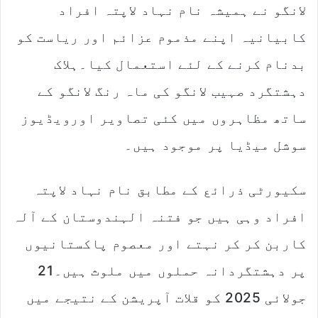
لانگو نے ہمیشہ نام نہاد لاپتہ افراد
کابیانیہ اپنے مذموم عزائم اور ریاست کو
بدنام کرنے کے لئے استعمال کیا۔ہلاک
دہشتگرد صہیب لانگو کی ماہ رنگ لانگو کے
ساتھ مظاہروں میں کئی تصاویر اورویڈیوز
سوشل میڈیا پر موجود ہیں۔
سکیورٹی ذرائع کے مطابق نام نہاد لاپتہ
افراد وہی ہیں جو فتنہ الہندوستان کے آلہ
کاربن کر کر نہتے اور معصوم پاکستانیوں
پر دہشتگردانہ حملوں میں ملوث ہیں۔21
جولائی 2025 کو قلات آپریشن کے نتیجے میں