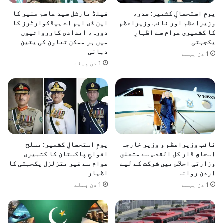
یومِ استحصالِ کشمیر: صدر،
فیلڈ مارشل سید عاصم منیر کا
وزیراعظم اور نائب وزیراعظم
این ڈی ایم اے ہیڈکوارٹرز کا
کا کشمیری عوام سے اظہارِ
دورہ، امدادی کارروائیوں
یکجہتی
میں ہر ممکن تعاون کی یقین
دہانی
1 دن پہلے
1 دن پہلے
نائب وزیراعظم و وزیر خارجہ
یومِ استحصالِ کشمیر: مسلح
اسحاق ڈار کل القدس سے متعلق
افواجِ پاکستان کا کشمیری
وزارتی اجلاس میں شرکت کے لیے
عوام سے غیر متزلزل یکجہتی کا
اردن روانہ
اظہار
1 دن پہلے
1 دن پہلے