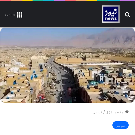
تلاش کیجیے
قائمة
صفحۂ اوّل
/
قومی
قومی