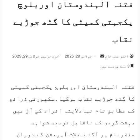
فتنہ الہندوستان اوربلوچ
یکجہتی کمیٹی کا گٹھ جوڑبے
نقاب
اختر علی خان
S
جولائی 29, 2025
آخری ترمیم جولائی 29, 2025
e
3 منٹ پڑھنے میں
n
d
فتنہ الہندوستان اوربلوچ یکجہتی کمیٹی
a
n
کا گٹھ جوڑبے نقاب ہوگیا۔سکیورٹی ذرائع
e
m
کے مطابق نام نہادلاپتہ افراد کی آڑ میں
a
دہشت گردی کے ناقابل تردید شواہد
i
l
منظرعام پر آگئے۔قلات آپریشن کے دوران