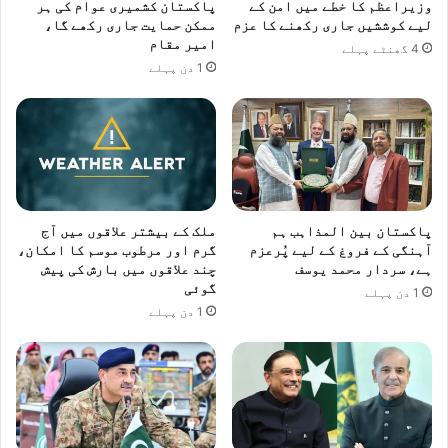
ی
وزیراعظم کا خطے میں امن کے
پاکستان کشمیری عوام کی ہر
ں
ب
لیے کوششیں جاری رکھنے کا عزم
ممکن حمایت جاری رکھے گا،
پ
امیر مقام
س
4 گھنٹے پہلے
ر
ح
1 دن پہلے
ا
ا
ظ
د
ہ
ث
ا
ے
ر
ک
ت
ا
ش
ش
پاکستان بین المذاہب ہم
ملک کے بیشتر علاقوں میں آج
و
ک
آہنگی کے فروغ کے لیے پُرعزم
گرم اور مرطوب موسم کا امکان،
ی
ا
ہے، سردار محمد یوسف
چند علاقوں میں بارش کی پیش
ش
ر
گوئی
1 دن پہلے
،
1 دن پہلے
1
8
ہ
ل
ا
ک