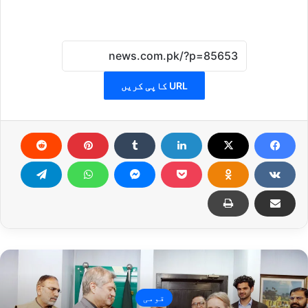
URL کاپی کریں
قومی