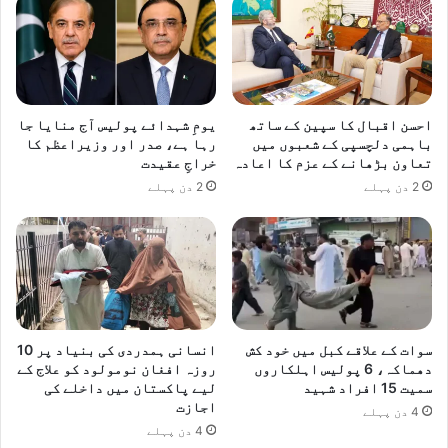
احسن اقبال کا سپین کے ساتھ
یومِ شہدائے پولیس آج منایا جا
باہمی دلچسپی کے شعبوں میں
رہا ہے، صدر اور وزیراعظم کا
تعاون بڑھانے کے عزم کا اعادہ
خراجِ عقیدت
2 دن پہلے
2 دن پہلے
سوات کے علاقے کبل میں خود کش
انسانی ہمدردی کی بنیاد پر 10
دھماکہ، 6 پولیس اہلکاروں
روزہ افغان نومولود کو علاج کے
سمیت 15 افراد شہید
لیے پاکستان میں داخلے کی
اجازت
4 دن پہلے
4 دن پہلے