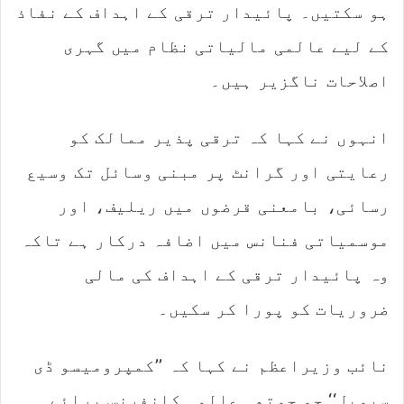
ہو سکتیں۔ پائیدار ترقی کے اہداف کے نفاذ
کے لیے عالمی مالیاتی نظام میں گہری
اصلاحات ناگزیر ہیں۔
انہوں نے کہا کہ ترقی پذیر ممالک کو
رعایتی اور گرانٹ پر مبنی وسائل تک وسیع
رسائی، بامعنی قرضوں میں ریلیف، اور
موسمیاتی فنانس میں اضافہ درکار ہے تاکہ
وہ پائیدار ترقی کے اہداف کی مالی
ضروریات کو پورا کر سکیں۔
نائب وزیراعظم نے کہا کہ ’’کمپرومیسو ڈی
سیویل‘‘ جو چوتھی عالمی کانفرنس برائے