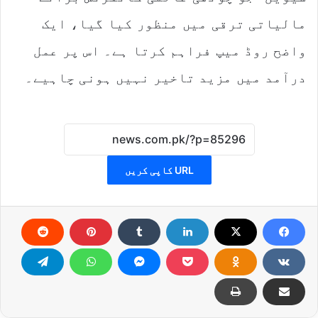
مالیاتی ترقی میں منظور کیا گیا، ایک
واضح روڈ میپ فراہم کرتا ہے۔ اس پر عمل
درآمد میں مزید تاخیر نہیں ہونی چاہیے۔
URL کاپی کریں