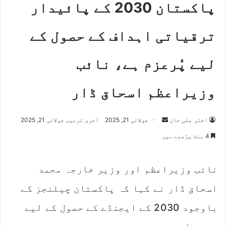
پاکستان 2030 کے پائیدار
ترقیاتی اہداف کے حصول کے
لیے پُرعزم ہے، نائب
وزیراعظم اسحاق ڈار
اختر علی خان
S
جولائی 21, 2025
آخری ترمیم جولائی 21, 2025
e
4 منٹ پڑھنے میں
n
d
نائب وزیراعظم اور وزیر خارجہ محمد
a
n
اسحاق ڈار نے کہا کہ پاکستان چیلنجز کے
e
m
باوجود 2030 کے ایجنڈے کے حصول کے لیے
a