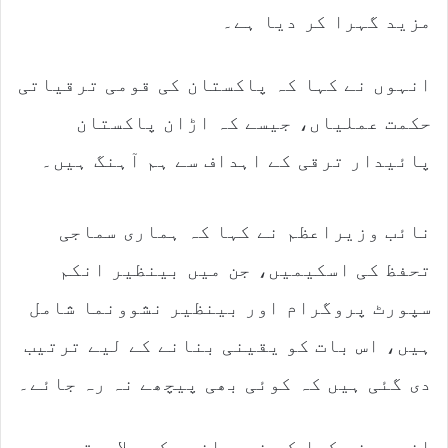
مزید گہرا کر دیا ہے۔
انہوں نے کہا کہ پاکستان کی قومی ترقیاتی
حکمت عملیاں، جیسے کہ اڑان پاکستان
پائیدار ترقی کے اہداف سے ہم آہنگ ہیں۔
نائب وزیراعظم نے کہا کہ ہماری سماجی
تحفظ کی اسکیمیں، جن میں بینظیر انکم
سپورٹ پروگرام اور بینظیر نشوونما شامل
ہیں، اس بات کو یقینی بنانے کے لیے ترتیب
دی گئی ہیں کہ کوئی بھی پیچھے نہ رہ جائے۔
انہوں نے کہا کہ نوجوانوں کی صلاحیتوں سے