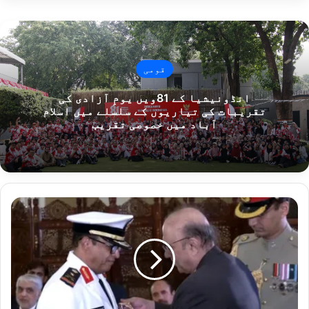
قومی
انڈونیشیا کے 81ویں یومِ آزادی کی
تقریبات کی تیاریوں کے سلسلے میں اسلام
آباد میں خصوصی تقریب
ص
د
ر
م
م
ل
ک
ت