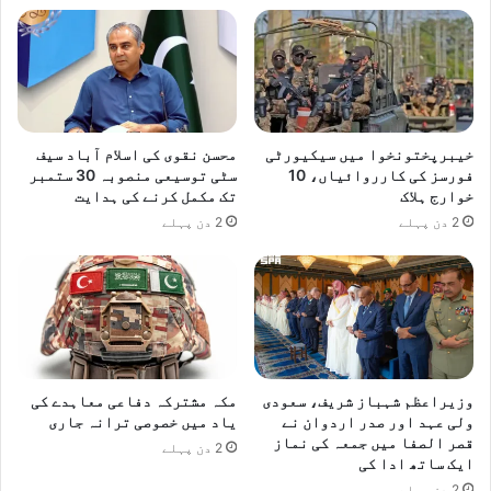
و
آ
پ
ر
ی
ش
ن
خیبرپختونخوا میں سیکیورٹی
محسن نقوی کی اسلام آباد سیف
ش
فورسز کی کارروائیاں، 10
سٹی توسیعی منصوبہ 30 ستمبر
ر
خوارج ہلاک
تک مکمل کرنے کی ہدایت
و
2 دن پہلے
2 دن پہلے
ع
ک
ر
د
ی
ا
وزیراعظم شہباز شریف، سعودی
مکہ مشترکہ دفاعی معاہدے کی
ولی عہد اور صدر اردوان نے
یاد میں خصوصی ترانہ جاری
قصر الصفا میں جمعہ کی نماز
2 دن پہلے
ایک ساتھ ادا کی
2 دن پہلے