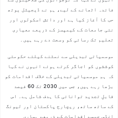
فائدہ اٹھانے کے لیے، ہم نے ڈیجیٹل یوتھ
حب کا آغاز کیا ہے اور دانش اسکولوں اور
نئی جامعات کے کیمپسز کے ذریعے معیاری
تعلیم تک رسائی کو وسعت دے رہے ہیں۔
موسمیاتی تبدیلی سے نمٹنے کیلئے حکومتی
کوششوں کو اجاگر کرتے ہوئے انہوں نے کہا
کہ ہم موسمیاتی تبدیلی کے خلاف اقدامات کو
بڑھا رہے ہیں، جس میں 2030 تک 60 فیصد
قابلِ تجدید توانائی کا ہدف شامل ہے۔ اس
کے ساتھ ساتھ، ریچارج پاکستان اور لیونگ
انڈس جیسے اقدامات کے ذریعے ہماری