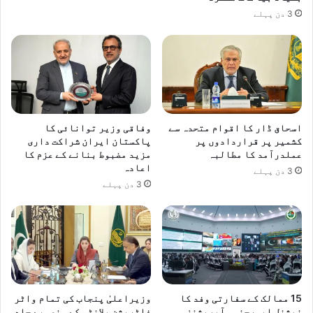
3 دن پہلے
اسحاق ڈار کا اقوام متحدہ سے
وفاقی وزیر توانائی کا
کشمیر پر قراردادوں پر
پاکستان ایران شراکت داری
عملدرآمد کا مطالبہ
مزید مضبوط بنانے کے عزم کا
اعادہ
3 دن پہلے
3 دن پہلے
15 ممالک کے سفارتی وفد کا
وزیراعلیٰ پنجاب کی تمام واٹر
نیشنل ایمرجنسی آپریشنز
فلٹریشن پلانٹس کے منصوبے جلد