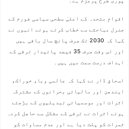
پوری طرح پرعزم ہے۔
i
l
اقوامِ متحدہ کے اعلیٰ سطحی سیاسی فورم کے
جنرل مباحثے سے خطاب کرتے ہوئے انہوں نے
کہا کہ 2030 تک صرف پانچ سال باقی ہیں
اور اس وقت صرف 35 فیصد پائیدار ترقی کے
اہداف درست سمت میں ہیں۔
اسحاق ڈار نے کہا کہ عالمی وبا، خوراک،
ایندھن اور مالیاتی بحرانوں کے مشترکہ
اثرات اور موسمیاتی تبدیلیوں کے بڑھتے
ہوئے اثرات نے ترقی کے مشکل سے حاصل کردہ
ثمرات کو پلٹ دیا ہے اور عدم مساوات کو