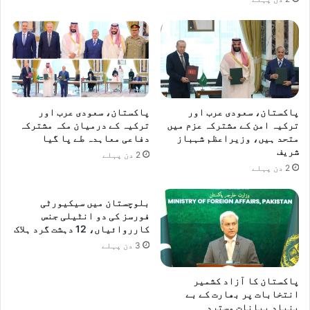
پاکستان، سعودی عرب اور
پاکستان، سعودی عرب اور
ترکیہ امن کے مشترکہ عزم میں
ترکیہ کے درمیان مکہ مشترکہ
متحد ہیں، وزیراعظم شہباز
دفاعی معاہدہ طے پا گیا
شریف
2 دن پہلے
2 دن پہلے
بلوچستان میں سیکیورٹی
فورسز کی دو انٹیلی جنس
کارروائیاں، 12 دہشت گرد ہلاک
3 دن پہلے
پاکستان کا آزاد کشمیر
انتخابات پر بھارت کے بے
بنیاد بیانات مسترد