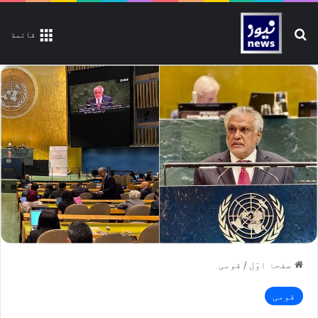
تلاش کیجیے
قائمة
صفحۂ اوّل
/
قومی
قومی