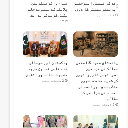
وفد کا نیشنل ایمرجنسی
تمام واٹر فلٹریشن
آپریشنز سینٹر کا دورہ
پلانٹس کے منصوبے جلد
مکمل کرنے کی ہدایت
2 گھنٹے پہلے
2 گھنٹے پہلے
پاکستان سمیت 8 اسلامی
پاکستان اور صومالیہ
ممالک کی غزہ میں
کا دفاعی تعاون مزید
اسرائیلی کارروائیوں
مضبوط بنانے پر اتفاق
کی شدید مذمت، فوری
2 گھنٹے پہلے
جنگ بندی اور انسانی
امداد کی فراہمی کا
مطالبہ
2 گھنٹے پہلے