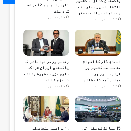
پاکستان کا آزاد کشمیر
کارروائیاں، 12 دہشت
انتخابات پر بھارت کے
گرد ہلاک
بے بنیاد بیانات مسترد
2 گھنٹے پہلے
2 گھنٹے پہلے
اسحاق ڈار کا اقوام
وفاقی وزیر توانائی کا
متحدہ سے کشمیر پر
پاکستان ایران شراکت
قراردادوں پر
داری مزید مضبوط بنانے
عملدرآمد کا مطالبہ
کے عزم کا اعادہ
2 گھنٹے پہلے
2 گھنٹے پہلے
15 ممالک کے سفارتی
وزیراعلیٰ پنجاب کی