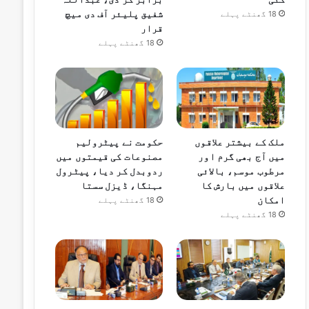
شفیق پلیئر آف دی میچ
18 گھنٹے پہلے
قرار
18 گھنٹے پہلے
ملک کے بیشتر علاقوں
حکومت نے پیٹرولیم
میں آج بھی گرم اور
مصنوعات کی قیمتوں میں
مرطوب موسم، بالائی
ردوبدل کر دیا، پیٹرول
علاقوں میں بارش کا
مہنگا، ڈیزل سستا
امکان
18 گھنٹے پہلے
18 گھنٹے پہلے