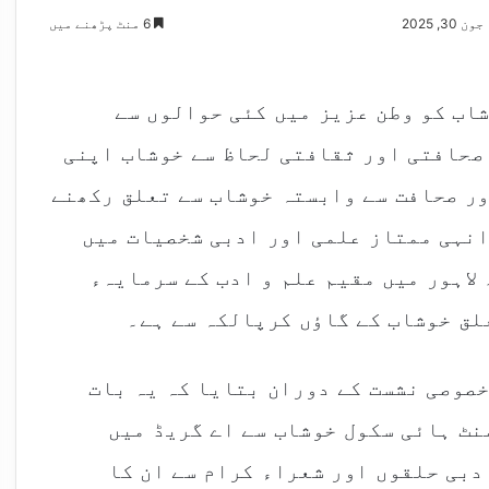
3, 2025
6 منٹ پڑھنے میں
اب کو وطن عزیز میں کئی حوالوں سے
 صحافتی اور ثقافتی لحاظ سے خوشاب اپنی
ور صحافت سے وابستہ خوشاب سے تعلق رکھنے
انہی ممتاز علمی اور ادبی شخصیات میں
 لاہور میں مقیم علم و ادب کے سرمایہء
لق خوشاب کے گاؤں کرپالکہ سے ہے۔
خصوصی نشست کے دوران بتایا کہ یہ بات
گورنمنٹ ہائی سکول خوشاب سے اے گریڈ میں
دبی حلقوں اور شعراء کرام سے ان کا