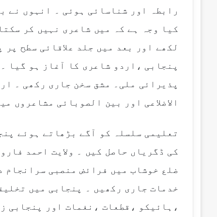
رابطہ اور شناسائی ہوئی ۔ انہوں نے بت
کیا وجہ ہے کہ میں شاعری نہیں کر سکتا
لکھے اور بعد میں جلد علاقائی سطح پر 
پنجابی ،اردو شاعری کا آغاز ہو گیا ۔
پذیرائی ملی۔ مشق سخن جاری رکھی ۔ ارد
الاضلاعی اور بین الصوبائی مشاعروں می
تعلیمی سلسلہ کو آگے بڑھاتے ہوئے پنج
کی ڈگریاں حاصل کیں ۔ ولایت احمد فارو
ضلع خوشاب میں فرائض منصبی سرانجام د
خدمات جاری رکھیں ۔ پنجابی میں تخلیق
،ہائیکو ،قطعات ،نغمات اور پنجابی زب