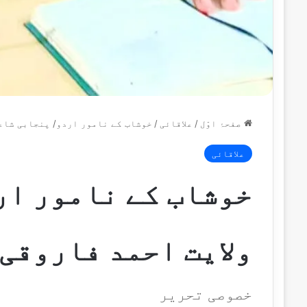
صفحۂ اوّل
/
علاقائی
/
خوشاب کے نامور اردو/ پنجابی شاعر
علاقائی
خوشاب کے نامور ار
ولایت احمد فاروقی
خصوصی تحریر