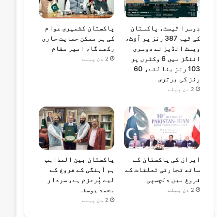
دوسرا ٹیسٹ، پاکستان
پاکستان کشمیری عوام
کی ٹیم 387 رنز پر آؤٹ،
کی ہر ممکن حمایت جاری
ویسٹ انڈیز نے دوسری
رکھے گا، امیر مقام
اننگز میں 6 وکٹوں پر
2 دن پہلے
103 رنز بنا لئے، 60
رنز کی برتری
2 دن پہلے
ایران کی پاکستان کے
پاکستان بین المذاہب
ساتھ تجارتی تعلقات کے
ہم آہنگی کے فروغ کے
فروغ میں دلچسپی
لیے پُرعزم ہے، سردار
محمد یوسف
2 دن پہلے
2 دن پہلے