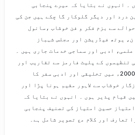
 ۔ انہوں نے بتایا کہ میرے پنجابی
 درد اور دیگر گلوکار گا چکے ہیں جن کی
والے سے بزم فکر و فن خوشاب ،سانول
ن، یوتھ فیڈریشن اور مجلس شہباز
علمی، ادبی اور سماجی خدمات جاری ہیں ۔
ی تنظیموں کے پلیٹ فارمز سے تقاریب اور
کئی ایک پروگرامز آرگنائز کیے ہیں ۔ 2000ء میں تخلیقی اور ادبی سفر کا
گار خوشاب سے لاہور مقیم ہونا پڑا اور
یں قیام پذیر ہوں ۔ انہوں نے بتایا کہ
امتیاز حسین امتیاز کی تصنیف پنجابی
ا تعارف اور کلام مع تصویر شامل ہے۔