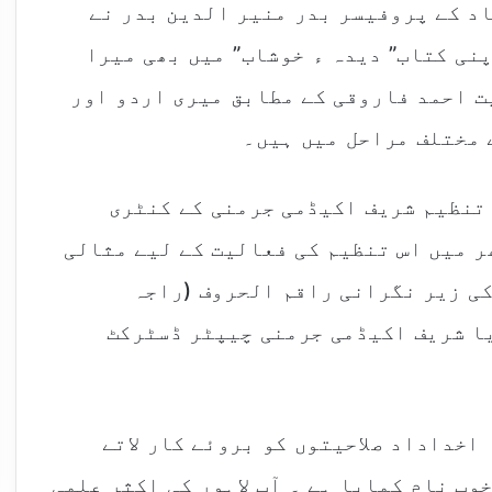
د کے پروفیسر بدر منیر الدین بدر نے
نی کتاب” دیدہ ء خوشاب” میں بھی میرا
یت احمد فاروقی کے مطابق میری اردو اور
 مختلف مراحل میں ہیں۔
 تنظیم شریف اکیڈمی جرمنی کے کنٹری
ر میں اس تنظیم کی فعالیت کے لیے مثالی
کی زیر نگرانی راقم الحروف (راجہ
ا شریف اکیڈمی جرمنی چیپٹر ڈسٹرکٹ
اخداداد صلاحیتوں کو بروئے کار لاتے
خوب نام کمایا ہے ۔ آپ لاہور کی اکثر علمی