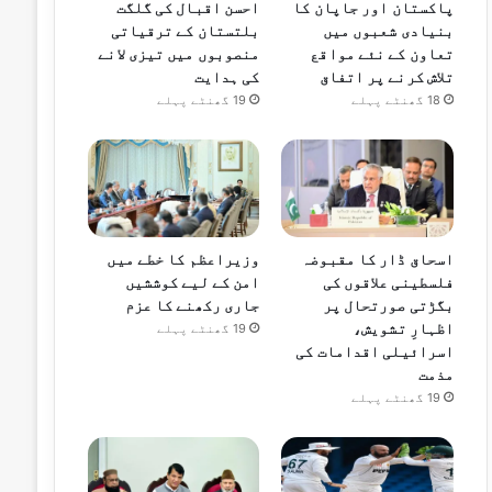
پاکستان اور جاپان کا
احسن اقبال کی گلگت
بنیادی شعبوں میں
بلتستان کے ترقیاتی
تعاون کے نئے مواقع
منصوبوں میں تیزی لانے
تلاش کرنے پر اتفاق
کی ہدایت
18 گھنٹے پہلے
19 گھنٹے پہلے
اسحاق ڈار کا مقبوضہ
وزیراعظم کا خطے میں
فلسطینی علاقوں کی
امن کے لیے کوششیں
بگڑتی صورتحال پر
جاری رکھنے کا عزم
اظہارِ تشویش،
19 گھنٹے پہلے
اسرائیلی اقدامات کی
مذمت
19 گھنٹے پہلے