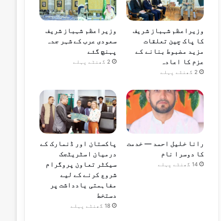
وزیراعظم شہباز شریف
وزیراعظم شہباز شریف
کا پاک چین تعلقات
سعودی عرب کے شہر جدہ
مزید مضبوط بنانے کے
پہنچ گئے
عزم کا اعادہ
2 گھنٹے پہلے
2 گھنٹے پہلے
رانا خلیل احمد — خدمت
پاکستان اور ڈنمارک کے
کا دوسرا نام
درمیان اسٹریٹجک
سیکٹر تعاون پروگرام
14 گھنٹے پہلے
شروع کرنے کے لیے
مفاہمتی یادداشت پر
دستخط
18 گھنٹے پہلے