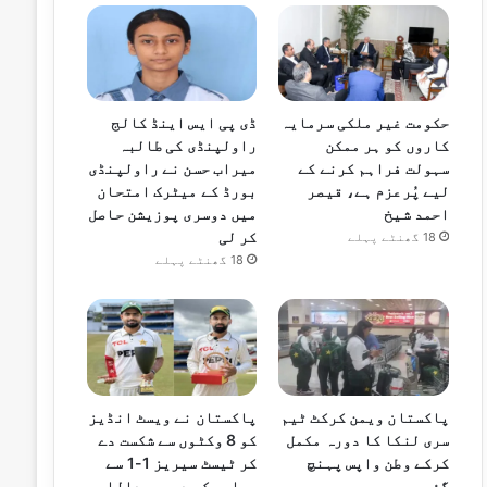
حکومت غیر ملکی سرمایہ
ڈی پی ایس اینڈ کالج
کاروں کو ہر ممکن
راولپنڈی کی طالبہ
سہولت فراہم کرنے کے
میراب حسن نے راولپنڈی
لیے پُرعزم ہے، قیصر
بورڈ کے میٹرک امتحان
احمد شیخ
میں دوسری پوزیشن حاصل
کر لی
18 گھنٹے پہلے
18 گھنٹے پہلے
پاکستان ویمن کرکٹ ٹیم
پاکستان نے ویسٹ انڈیز
سری لنکا کا دورہ مکمل
کو 8 وکٹوں سے شکست دے
کرکے وطن واپس پہنچ
کر ٹیسٹ سیریز 1-1 سے
گئی
برابر کر دی، عبداللہ