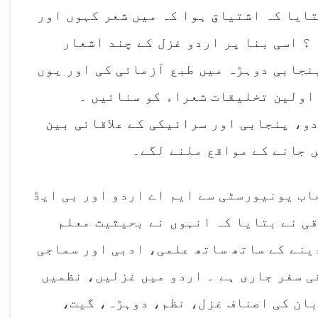
ایا کہ اشتیاق ہوا کہ میں شعر کہوں اور
 ؟ اسی بنا پر اردو غزل کے چند اشعار
پنجابی دوہڑہ میں طبع آزمائی کی اور یوں
 اولین تخلیقات شعراء کو سنائیں ۔
و، پنجابی اور سرائیکی کے علاقائی بین
ں جانے کے مواقع ملنے لگے۔
اب یونیورسٹی سے ایم اے اردو اور بی ایڈ
قی نے بتایا کہ انہوں نے بحیثیت معلم
ینے کے ساتھ ساتھ علمی، ادبی اور سماجی
ی سفر جاری ہے ۔ اردو میں غزلیں، نظمیں
ان کی اصناف غزل، نظم، دوہڑہ، گیت،