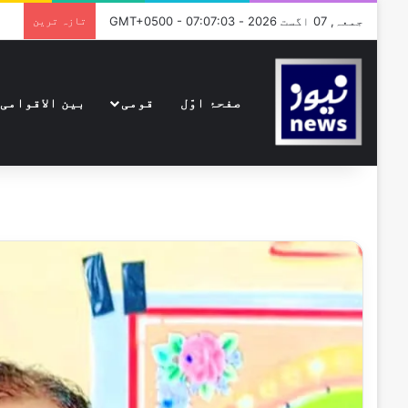
جمعہ, 07 اگست 2026 - GMT+0500 - 07:07:03
تازہ ترین
صفحۂ اوّل
قومی
بین الاقوامی