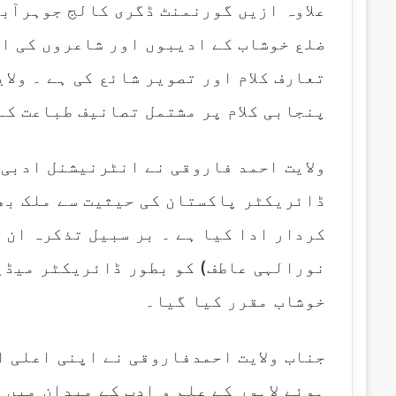
علاوہ ازیں گورنمنٹ ڈگری کالج جوہرآبا
ضلع خوشاب کے ادیبوں اور شاعروں کی اپ
تعارف کلام اور تصویر شائع کی ہے ۔ ولا
پنجابی کلام پر مشتمل تصانیف طباعت کے
ولایت احمد فاروقی نے انٹرنیشنل ادبی
ڈائریکٹر پاکستان کی حیثیت سے ملک بھ
کردار ادا کیا ہے ۔ بر سبیل تذکرہ ان 
نورالہی عاطف) کو بطور ڈائریکٹر میڈی
خوشاب مقرر کیا گیا۔
جناب ولایت احمدفاروقی نے اپنی اعلی ا 
ہوئے لاہور کے علم و ادب کے میدان میں 