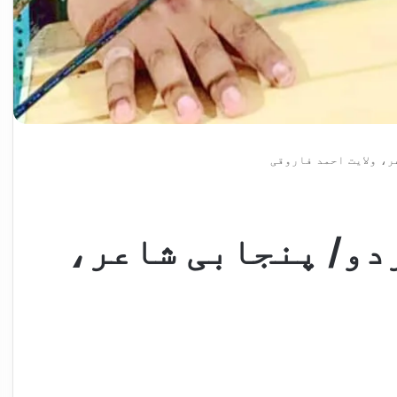
، ولایت احمد فاروقی
دو/ پنجابی شاعر،