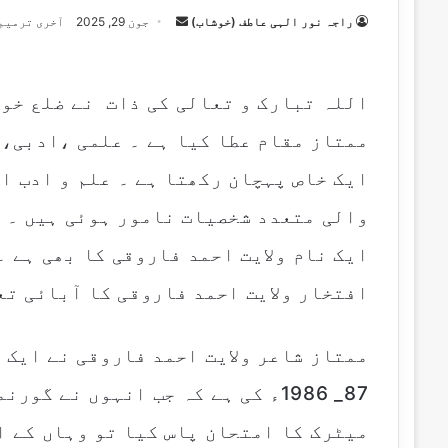
راجہ نور الہی عاطف (خوشاب)
S
جون 29, 2025
آخری ترمیم جون 0
e
n
d
اللہ تبارک و تعالی کی ذات نے ضلع خوش
a
ممتاز مقام عطا کیا ہے ۔ علمی ،ادبی،
n
e
ایک خاص پہچان رکھتا ہے ۔ علم و ادب ا
m
والی متعدد شخصیات نامور ہوئی ہیں ۔ 
a
i
ایک نام ولایت احمد فاروقی کا بھی ہے ۔
l
افتخار ولایت احمد فاروقی کا آبائی تع
ممتاز شاعر ولایت احمد فاروقی نے ایک 
87_ 1986ء کی ہے کہ جب انہوں نے 
میٹرک کا امتحان پاس کیا تو وہاں کے ا