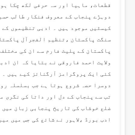
قطعات، ماہیا اور سہ حرفی لکھ چکا ہوں
دوہڑے پنجاب کے معروف فنکار طالب حسین
کیسٹیں موجود ہیں ۔ ادبی تنظیموں کے ح
سنگت پاکستان ،تنظیم الفجرآل پاکستا
پاکستان کے پلیٹ فارم سے ان کی مختلف 
ولایت احمد فاروقی نے بتایا کہ ان ادب
دوسرا حصہ شروع ہوتا ہے جب بسلسلہ روز
تب سے پنجاب کے دل اور داتا کی نگری م
ضلع خوشاب کی تاریخ پنجابی زبان میں 
ادب بورڈ ،لاہور نے شائع کی جس میں میر