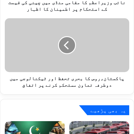
ع
نائب وزیراعظم کا مقامی منڈی میں چینی کی قیمت
ظ
کے استحکام پر اطمینان کا اظہار
م
ک
پ
ا
ا
م
ک
ق
س
ا
ت
م
ا
ی
ن
م
،
ن
ر
ڈ
و
پاکستان،روس کا بحری تحفظ اور ٹیکنالوجی میں
ی
س
دوطرفہ تعاون مستحکم کرنے پر اتفاق
م
ک
ی
ا
ں
ب
چ
ح
یہ بھی پڑھیے
ی
ر
ن
ی
ی
ت
ک