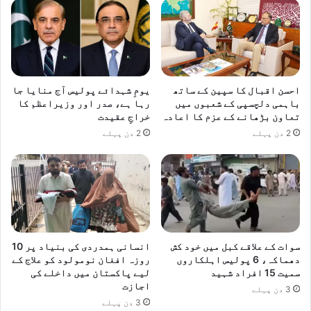
ا
ف
ن
ہ
ک
ت
ا
ع
ا
ا
ظ
و
احسن اقبال کا سپین کے ساتھ
یومِ شہدائے پولیس آج منایا جا
ہ
ن
باہمی دلچسپی کے شعبوں میں
رہا ہے، صدر اور وزیراعظم کا
ا
م
تعاون بڑھانے کے عزم کا اعادہ
خراجِ عقیدت
ر
س
2 دن پہلے
2 دن پہلے
ت
ح
ک
م
ک
ر
ن
ے
سوات کے علاقے کبل میں خود کش
انسانی ہمدردی کی بنیاد پر 10
پ
دھماکہ، 6 پولیس اہلکاروں
روزہ افغان نومولود کو علاج کے
سمیت 15 افراد شہید
لیے پاکستان میں داخلے کی
ر
اجازت
ا
3 دن پہلے
ت
3 دن پہلے