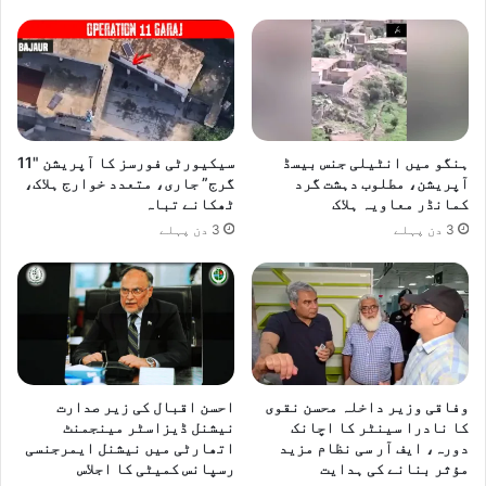
ف
ا
ق
ہنگو میں انٹیلی جنس بیسڈ
سیکیورٹی فورسز کا آپریشن "11
آپریشن، مطلوب دہشت گرد
گرج” جاری، متعدد خوارج ہلاک،
کمانڈر معاویہ ہلاک
ٹھکانے تباہ
3 دن پہلے
3 دن پہلے
وفاقی وزیر داخلہ محسن نقوی
احسن اقبال کی زیر صدارت
کا نادرا سینٹر کا اچانک
نیشنل ڈیزاسٹر مینجمنٹ
دورہ، ایف آر سی نظام مزید
اتھارٹی میں نیشنل ایمرجنسی
مؤثر بنانے کی ہدایت
رسپانس کمیٹی کا اجلاس