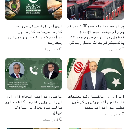
ح
ی
ف
ق
ظ
ی
ا
م
و
چہلم حضرت امام حسینؓ کے موقع
ایس آئی ایف سی کی سہولت
ت
ر
پر راولپنڈی میں آج عام
کاری، سرمایہ کاری اور
ک
تعطیل،میٹرو بس سروس صدر تک
برآمدی شعبے کے فروغ میں اہم
ٹ
پاک سیکرٹریٹ تک معطل رہے گی
پیش رفت
ے
ی
ا
ک
2 دن پہلے
2 دن پہلے
س
ن
ت
ا
ح
ل
ک
و
ا
ج
م
ی
پ
م
ایران اور پاکستان کے تعلقات
نائب وزیراعظم اسحاق ڈار اور
ر
ی
کا مقام بلند چوٹیوں کی طرح
ایرانی وزیر خارجہ کا خطے اور
ا
ں
عظیم ہے: ایرانی سفیر
عالمی صورتحال پر تبادلہ
ط
د
خیال
2 دن پہلے
م
و
2 دن پہلے
ی
ط
ن
ر