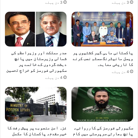
3 دن پہلے
3 دن پہلے
پاکستانی ماہی گیر کشتیوں پر
صدر مملکت اور وزیراعظم کی
ویسل مانیٹرنگ سسٹم نصب کرنے
شمالی وزیرستان میں پانچ
کا تاریخی معاہدہ
دہشت گردوں کے خاتمے پر
سکیورٹی فورسز کو خراجِ تحسین
4 دن پہلے
4 دن پہلے
سکیورٹی فورسز کی کارروائی،
غزہ امن منصوبے پر پیش رفت کا
پانچ بھارتی سرپرستی میں کام
خیرمقدم، پاکستان کا مکمل