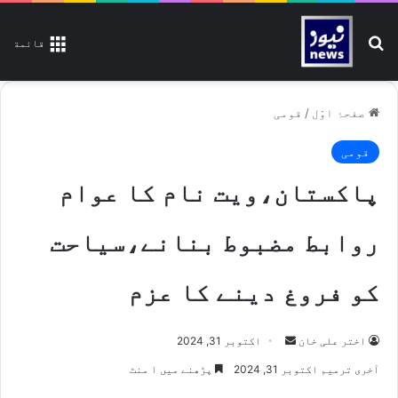
تلاش کیجیے
قائمة
صفحۂ اوّل
/
قومی
قومی
پاکستان،ویت نام کا عوام
روابط مضبوط بنانے،سیاحت
کو فروغ دینے کا عزم
اختر علی خان
S
اکتوبر 31, 2024
e
آخری ترمیم اکتوبر 31, 2024
پڑھنے میں ۱ منٹ
n