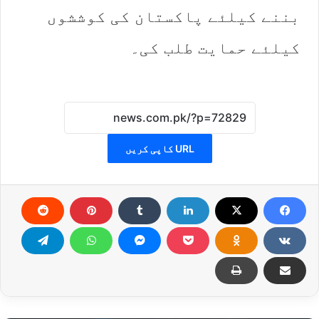
بننے کیلئے پاکستان کی کوششوں
کیلئے حمایت طلب کی۔
URL کاپی کریں