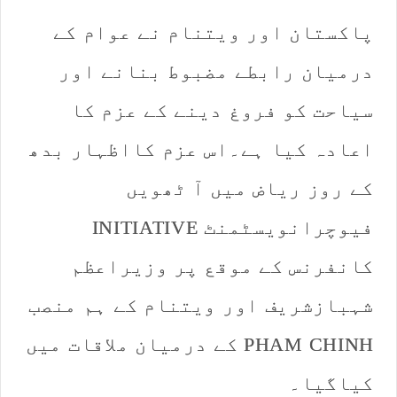
d
a
پاکستان اور ویتنام نے عوام کے
n
درمیان رابطے مضبوط بنانے اور
e
m
سیاحت کو فروغ دینے کے عزم کا
a
i
اعادہ کیا ہے۔اس عزم کااظہار بدھ
l
کے روز ریاض میں آ ٹھویں
فیوچرانویسٹمنٹ INITIATIVE
کانفرنس کے موقع پر وزیراعظم
شہبازشریف اور ویتنام کے ہم منصب
PHAM CHINH کے درمیان ملاقات میں
کیاگیا۔