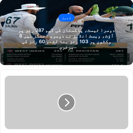
کھیل
دوسرا ٹیسٹ، پاکستان کی ٹیم 387 رنز پر
آؤٹ، ویسٹ انڈیز نے دوسری اننگز میں 6
وکٹوں پر 103 رنز بنا لئے، 60 رنز کی
برتری
ن
ا
ئ
ب
و
ز
ی
ر
ا