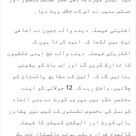
جسٹس منیب نے اس کے خلاف ووٹ دیا۔
اقلیتی فیصلہ دینے والے ججوں نے اضافی
نوٹ میں لکھا کہ امید کرتا ہوں کہ
اکثریتی فیصلہ دینے والے جج اپنی غلطیوں
کا تدارک کریں گے اور اس بات کو یقینی
بنائیں گے کہ آئین کے مطابق پاکستان کو
چلائیں۔واضح رہے کہ 12 جولائی کو اپنے
مختصر حکم میں سپریم کورٹ نے سنی اتحاد
کونسل کی مخصوص نشستوں کے کیس میں پشاور
ہائی کورٹ اور الیکشن کمیشن کا فیصلہ
کالعدم قرار دیتے ہوئے پاکستان تحریک