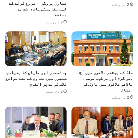
تعاون پروگرام شروع کرنے کے
2 دن پہلے
لیے مفاہمتی یادداشت پر
دستخط
2 دن پہلے
ملک کے بیشتر علاقوں میں آج
پاکستان اور جاپان کا بنیادی
بھی گرم اور مرطوب موسم،
شعبوں میں تعاون کے نئے مواقع
بالائی علاقوں میں بارش کا
تلاش کرنے پر اتفاق
امکان
2 دن پہلے
2 دن پہلے