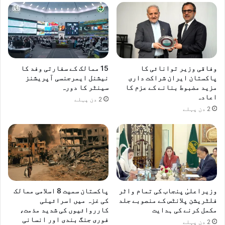
ر
ی
د
ی
ک
و
وفاقی وزیر توانائی کا
15 ممالک کے سفارتی وفد کا
ا
پاکستان ایران شراکت داری
نیشنل ایمرجنسی آپریشنز
گ
مزید مضبوط بنانے کے عزم کا
سینٹر کا دورہ
ل
اعادہ
2 دن پہلے
ا
2 دن پہلے
چ
ی
ف
ج
س
ٹ
س
آ
وزیراعلیٰ پنجاب کی تمام واٹر
پاکستان سمیت 8 اسلامی ممالک
ف
فلٹریشن پلانٹس کے منصوبے جلد
کی غزہ میں اسرائیلی
پ
مکمل کرنے کی ہدایت
کارروائیوں کی شدید مذمت،
فوری جنگ بندی اور انسانی
ا
2 دن پہلے