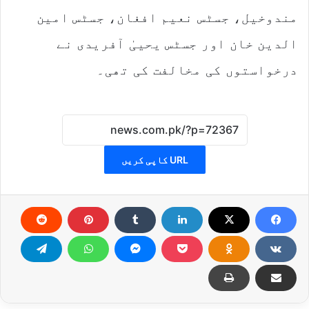
مندوخیل، جسٹس نعیم افغان، جسٹس امین
الدین خان اور جسٹس یحییٰ آفریدی نے
درخواستوں کی مخالفت کی تھی۔
URL کاپی کریں