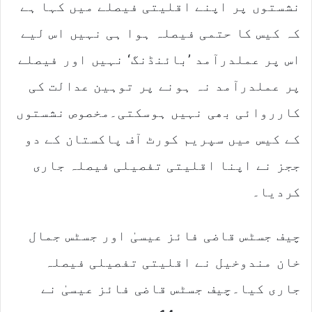
m
نشستوں پر اپنے اقلیتی فیصلے میں کہا ہے
a
کہ کیس کا حتمی فیصلہ ہوا ہی نہیں اس لیے
i
l
اس پر عملدرآمد ’بائنڈنگ‘ نہیں اور فیصلے
پر عملدرآمد نہ ہونے پر توہین عدالت کی
کارروائی بھی نہیں ہوسکتی۔مخصوص نشستوں
کے کیس میں سپریم کورٹ آف پاکستان کے دو
ججز نے اپنا اقلیتی تفصیلی فیصلہ جاری
کردیا۔
چیف جسٹس قاضی فائز عیسیٰ اور جسٹس جمال
خان مندوخیل نے اقلیتی تفصیلی فیصلہ
جاری کیا۔چیف جسٹس قاضی فائز عیسیٰ نے