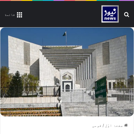
تلاش کیجیے
قائمة
صفحۂ اوّل
/
قومی