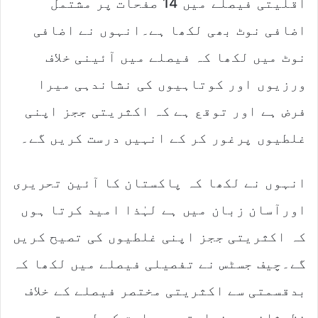
اقلیتی فیصلے میں 14 صفحات پر مشتمل
اضافی نوٹ بھی لکھا ہے۔انہوں نے اضافی
نوٹ میں لکھا کہ فیصلے میں آئینی خلاف
ورزیوں اور کوتاہیوں کی نشاندہی میرا
فرض ہے اور توقع ہے کہ اکثریتی ججز اپنی
غلطیوں پرغور کر کے انہیں درست کریں گے۔
انہوں نے لکھا کہ پاکستان کا آئین تحریری
اورآسان زبان میں ہے لہٰذا امید کرتا ہوں
کہ اکثریتی ججز اپنی غلطیوں کی تصیح کریں
گے۔چیف جسٹس نے تفصیلی فیصلے میں لکھا کہ
بدقسمتی سے اکثریتی مختصر فیصلے کے خلاف
نظرثانی درخواستیں سماعت کے لیے مقرر