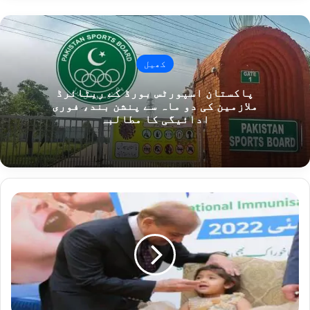
کھیل
پاکستان اسپورٹس بورڈ کے ریٹائرڈ
ملازمین کی دو ماہ سے پنشن بند، فوری
ادائیگی کا مطالبہ
پ
و
ل
ی
و
ک
ے
ب