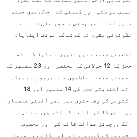
نہیں ہو سکی اور کمیٹی کے اجلاس میں جسٹس
منیب اختر اور جسٹس منصور علی شاہ نے
نظرثانی مقرر نہ کرنے کا موقف اپنایا۔
تفصیلی فیصلے میں انہوں نے کہا کہ آٹھ
ججز کا 12 جولائی کا مختصر اور 23 ستمبر کا
تفصیلی فیصلہ غلطیوں سے بھرپور ہے جبکہ
آٹھ اکثریتی ججز کی 14 ستمبر اور 18
اکتوبر کی وضاحتوں میں بھی آئینی غلطیاں
ہیں۔ان کا کہنا تھا کہ آٹھ ججز نے اپنی
الگ ورچوئل عدالت قائم کی اور مخصوص
نشستوں کے کیس میں اپیلوں کا حتمی فیصلہ