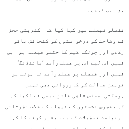
ہوا ہی نہیں۔
تفصلی فیصلے میں کہا گیا کہ اکثریتی ججز
نے وضاحت کی درخواستوں کی گنجائش باقی
رکھی اور چونکہ کیس کا حتمی فیصلہ ہوا ہی
نہیں اس لیے اس پر عملدرآمد ’بائنڈنگ‘
نہیں اور فیصلے پر عملدرآمد نہ ہونے پر
توہین عدالت کی کارروائی بھی نہیں
ہوسکتی۔جسٹس قاضی فائز عیسیٰ نے لکھا کہ
کہ مخصوص نشستوں کے فیصلے کے خلاف نظرثانی
درخواست تعطیلات کے بعد مقرر کرنے کا کہا
گیا لیکن میرے ساتھی ججز جسٹس منصور اور