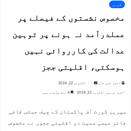
قومی
مخصوص نشستوں کے فیصلے پر
عملدرآمد نہ ہونے پر توہین
عدالت کی کارروائی نہیں
ہوسکتی، اقلیتی ججز
اختر علی خان
S
اکتوبر 22, 2024
e
آخری ترمیم اکتوبر 22, 2024
4 منٹ پڑھنے میں
n
d
سپریم کورٹ آف پاکستان کے چیف جسٹس قاضی
a
n
فائز عیسیٰ سمیت دو اقلیتی ججوں نے مخصوص
e