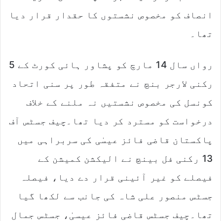
انصاف کو مخصوص نشستوں کا حقدار قرار دیا
تھا۔
رواں سال 14 مارچ کو پشاور ہائی کورٹ کے 5
رکنی لارجر بنچ نے متفقہ طور پر سنی اتحاد
کونسل کی مخصوص نشستیں نہ ملنے کے خلاف
درخواست کو مسترد کر دیا تھا۔چیف جسٹس آف
پاکستان قاضی فائز عیسٰی کی سربراہی میں
13 رکنی فل بینچ نے الیکشن کمیشن کے
فیصلے کو غیر آئینی قرار دے دیا، فیصلہ
جسٹس منصور علی شاہ کی جانب سے لکھا گیا
تھا۔چیف جسٹس قاضی فائز عیسیٰ، جسٹس جمال