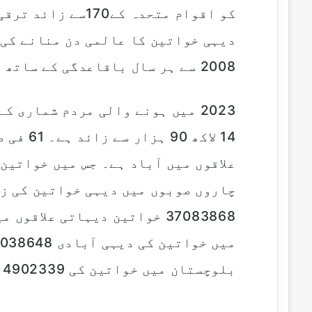
کو اقوام متحدہ کے
2008 سے ہر سال باقاعدگی کے ساتھ خواتین کا عالمی دن منایاجا رہا ہے۔
چاروں صوبوں میں دیہی خواتین کی زی
37083868 خواتین دیہاتی علاق
بلوچستان میں خواتین کی 4902339 آبادی دیہی ہے۔