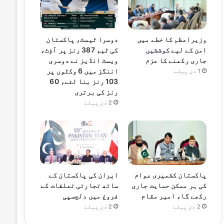
وزیراعظم کا خطے میں
دوسرا ٹیسٹ، پاکستان
امن کے لیے کوششیں
کی ٹیم 387 رنز پر آؤٹ،
جاری رکھنے کا عزم
ویسٹ انڈیز نے دوسری
اننگز میں 6 وکٹوں پر
1 دن پہلے
103 رنز بنا لئے، 60
رنز کی برتری
2 دن پہلے
پاکستان کشمیری عوام
ایران کی پاکستان کے
کی ہر ممکن حمایت جاری
ساتھ تجارتی تعلقات کے
رکھے گا، امیر مقام
فروغ میں دلچسپی
2 دن پہلے
2 دن پہلے