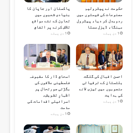
حکومت نے پیٹرولیم
پاکستان اور جاپان کا
مصنوعات کی قیمتوں میں
بنیادی شعبوں میں
ردوبدل کر دیا، پیٹرول
تعاون کے نئے مواقع
مہنگا، ڈیزل سستا
تلاش کرنے پر اتفاق
1 دن پہلے
1 دن پہلے
احسن اقبال کی گلگت
اسحاق ڈار کا مقبوضہ
بلتستان کے ترقیاتی
فلسطینی علاقوں کی
منصوبوں میں تیزی لانے
بگڑتی صورتحال پر
کی ہدایت
اظہارِ تشویش،
اسرائیلی اقدامات کی
1 دن پہلے
مذمت
1 دن پہلے