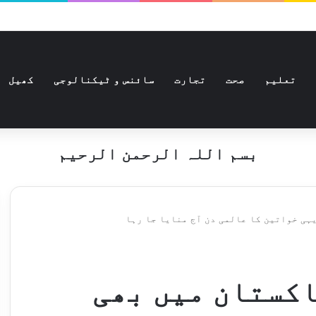
تعلیم
صحت
تجارت
سائنس و ٹیکنالوجی
کھیل
بسم اللہ الرحمن الرحیم
ہی خواتین کا عالمی دن آج منایا جا رہا
اکستان میں بھی