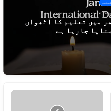
علیم
202
ر میں تعلیم کا آٹھواں
منایا جارہا ہے
واں عالمی دن آج منایا جارہا ہے
ا
ط
ا
ل