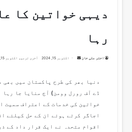
دیہی خواتین کا عال
رہا
اختر علی خان
S
اکتوبر 15, 2024
آخری ترمیم اکتوبر 15, 2024
e
n
d
دنیا بھر کی طرح پاکستان میں بھی 
a
ڈے آف رورل وومن) آج منایا جا رہا 
n
e
خواتین کی خدمات کے اعتراف سمیت ان
m
اجاگر کرتے ہوئے ان کے حل کیلئے ا
a
i
l