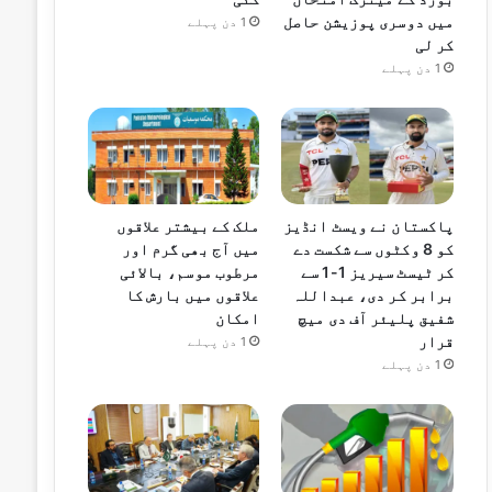
میں دوسری پوزیشن حاصل
1 دن پہلے
کر لی
1 دن پہلے
پاکستان نے ویسٹ انڈیز
ملک کے بیشتر علاقوں
کو 8 وکٹوں سے شکست دے
میں آج بھی گرم اور
کر ٹیسٹ سیریز 1-1 سے
مرطوب موسم، بالائی
برابر کر دی، عبداللہ
علاقوں میں بارش کا
شفیق پلیئر آف دی میچ
امکان
قرار
1 دن پہلے
1 دن پہلے