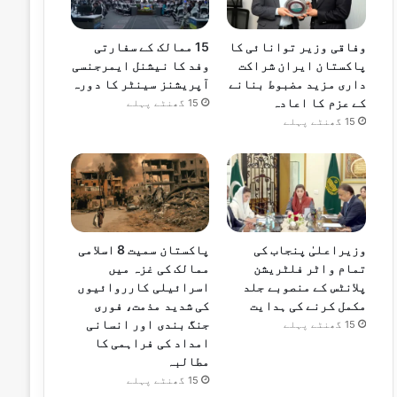
وفاقی وزیر توانائی کا
15 ممالک کے سفارتی
پاکستان ایران شراکت
وفد کا نیشنل ایمرجنسی
داری مزید مضبوط بنانے
آپریشنز سینٹر کا دورہ
کے عزم کا اعادہ
15 گھنٹے پہلے
15 گھنٹے پہلے
وزیراعلیٰ پنجاب کی
پاکستان سمیت 8 اسلامی
تمام واٹر فلٹریشن
ممالک کی غزہ میں
پلانٹس کے منصوبے جلد
اسرائیلی کارروائیوں
مکمل کرنے کی ہدایت
کی شدید مذمت، فوری
جنگ بندی اور انسانی
15 گھنٹے پہلے
امداد کی فراہمی کا
مطالبہ
15 گھنٹے پہلے