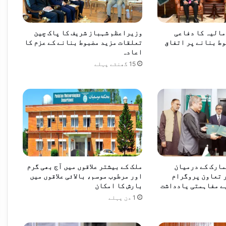
و
ک
ا
مالیہ کا دفاعی
وزیراعظم شہباز شریف کا پاک چین
پ
ط بنانے پر اتفاق
تعلقات مزید مضبوط بنانے کے عزم کا
ا
اعادہ
ک
15 گھنٹے پہلے
س
ت
ا
ن
ک
ا
د
و
ر
مارک کے درمیان
ملک کے بیشتر علاقوں میں آج بھی گرم
ہ
 تعاون پروگرام
اور مرطوب موسم، بالائی علاقوں میں
ے مفاہمتی یادداشت
بارش کا امکان
1 دن پہلے