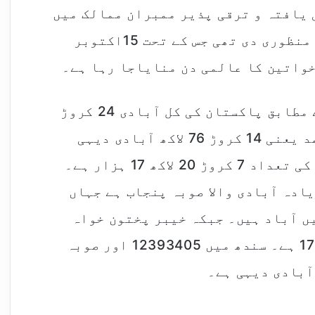
170سے زائد ترقی یافتہ و ترقی پذیر ممبران ممالک میں
دیہی خواتین کا عالمی دن منانے کی منظوری دی تھی جس کے تحت 15اکتوبر
2023 میں ہونے والی مردم شماری کے مطابق پاکستان کی کل آبادی 24 کروڑ
14 لاکھ 90 ہزار سے زائد ہے۔ 61 فی صد یعنی 14 کروڑ 76 لاکھ آبادی دیہی
علاقوں میں آباد ہے۔ جس میں خواتین کی تعداد 7 کروڑ 20 لاکھ 17 ہزار ہے۔
ادہ آبادی والا صوبہ پنجاب ہے جہاں
وں میں آباد ہیں۔ جبکہ خیبر پختون خواہ
میں خواتین کی دیہی آبادی 17038648 ہے۔ سندھ میں 12393405 اور صوبہ