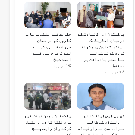
پاکستان اور ڈنمارک کے
حکومت غیر ملکی سرمایہ
درمیان اسٹریٹجک
کاروں کو ہر ممکن
سیکٹر تعاون پروگرام
سہولت فراہم کرنے کے
شروع کرنے کے لیے
لیے پُرعزم ہے، قیصر
مفاہمتی یادداشت پر
احمد شیخ
دستخط
1 دن پہلے
1 دن پہلے
ڈی پی ایس اینڈ کالج
پاکستان ویمن کرکٹ ٹیم
راولپنڈی کی طالبہ
سری لنکا کا دورہ مکمل
میراب حسن نے راولپنڈی
کرکے وطن واپس پہنچ
بورڈ کے میٹرک امتحان
گئی