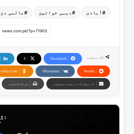
آبادی
دیہی خواتین
عالمی دن
آگے بھجیے
X
Facebook
noklassniki
VKontakte
Reddit
ای میل کے ذریعے بھیجیے
پرنٹ کیجیے
اگل