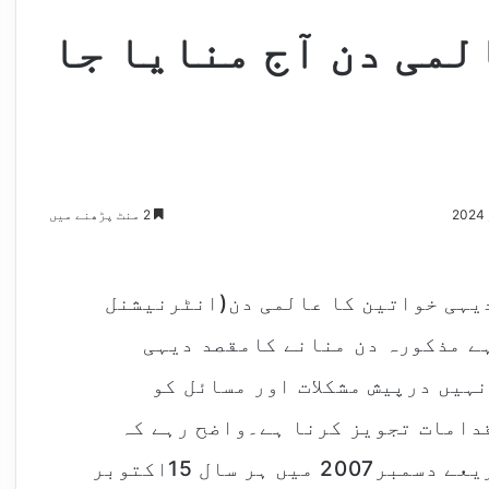
می دن آج منایا جا
2 منٹ پڑھنے میں
دیہی خواتین کا عالمی دن(انٹرنیشنل
ہے مذکورہ دن منانے کامقصد دیہی
ہیں درپیش مشکلات اور مسائل کو
قدامات تجویز کرنا ہے۔واضح رہے کہ
اقوام متحدہ نے ایک قرار داد کے ذریعے دسمبر2007 میں ہر سال 15اکتوبر