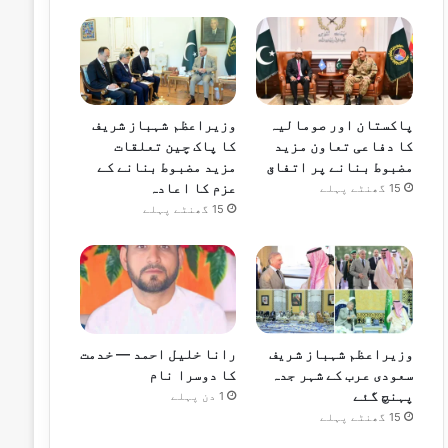
پاکستان اور صومالیہ
وزیراعظم شہباز شریف
کا دفاعی تعاون مزید
کا پاک چین تعلقات
مضبوط بنانے پر اتفاق
مزید مضبوط بنانے کے
عزم کا اعادہ
15 گھنٹے پہلے
15 گھنٹے پہلے
وزیراعظم شہباز شریف
رانا خلیل احمد — خدمت
سعودی عرب کے شہر جدہ
کا دوسرا نام
پہنچ گئے
1 دن پہلے
15 گھنٹے پہلے