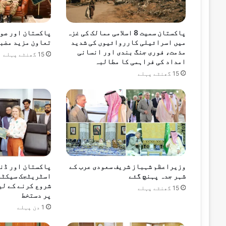
ی
ں
:
پاکستان سمیت 8 اسلامی ممالک کی غزہ
پاکستان اور صو
ر
میں اسرائیلی کارروائیوں کی شدید
تعاون مزید مضبو
ض
مذمت، فوری جنگ بندی اور انسانی
15 گھنٹے پہلے
و
امداد کی فراہمی کا مطالبہ
ا
15 گھنٹے پہلے
ن
ش
ی
خ
وزیراعظم شہباز شریف سعودی عرب کے
پاکستان اور ڈن
شہر جدہ پہنچ گئے
اسٹریٹجک سیکٹر
شروع کرنے کے لی
15 گھنٹے پہلے
پر دستخط
1 دن پہلے