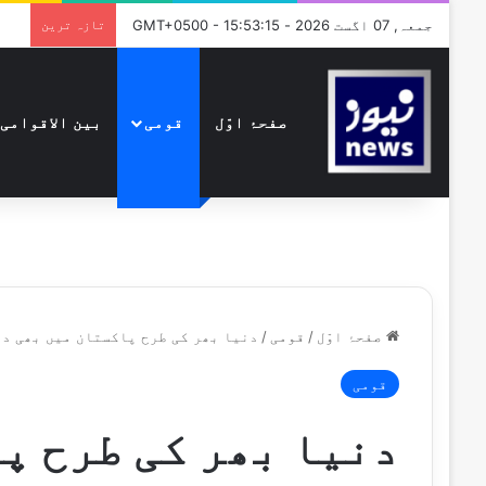
جمعہ, 07 اگست 2026 - GMT+0500 - 15:53:15
تازہ ترین
صفحۂ اوّل
قومی
بین الاقوامی
صفحۂ اوّل
/
قومی
/
دنیا بھر کی طرح پاکستان میں بھی دی
قومی
دنیا بھر کی طرح پ