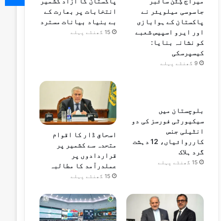
میراج کِٹن سائبر
پاکستان کا آزاد کشمیر
جاسوسی میلویئر نے
انتخابات پر بھارت کے
پاکستان کے ہوابازی
بے بنیاد بیانات مسترد
اور ایرو اسپیس شعبے
15 گھنٹے پہلے
کو نشانہ بنایا:
کیسپرسکی
9 گھنٹے پہلے
بلوچستان میں
سیکیورٹی فورسز کی دو
انٹیلی جنس
اسحاق ڈار کا اقوام
کارروائیاں، 12 دہشت
متحدہ سے کشمیر پر
گرد ہلاک
قراردادوں پر
15 گھنٹے پہلے
عملدرآمد کا مطالبہ
15 گھنٹے پہلے