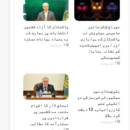
میراج کِٹن سائبر
پاکستان کا آزاد کشمیر
جاسوسی میلویئر نے
انتخابات پر بھارت کے
پاکستان کے ہوابازی
بے بنیاد بیانات مسترد
اور ایرو اسپیس شعبے
1 دن پہلے
کو نشانہ بنایا:
کیسپرسکی
1 دن پہلے
بلوچستان میں
سیکیورٹی فورسز کی دو
انٹیلی جنس
اسحاق ڈار کا اقوام
کارروائیاں، 12 دہشت
متحدہ سے کشمیر پر
گرد ہلاک
قراردادوں پر
1 دن پہلے
عملدرآمد کا مطالبہ
1 دن پہلے