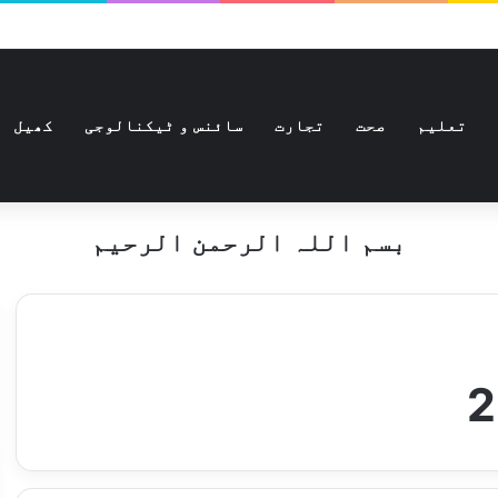
تعلیم
صحت
تجارت
سائنس و ٹیکنالوجی
کھیل
بسم اللہ الرحمن الرحیم