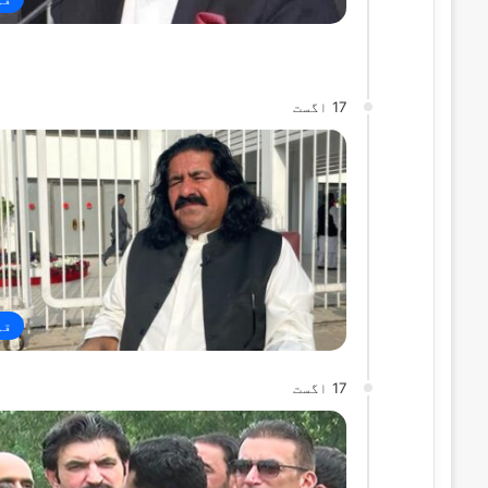
17 اگست
قو
17 اگست