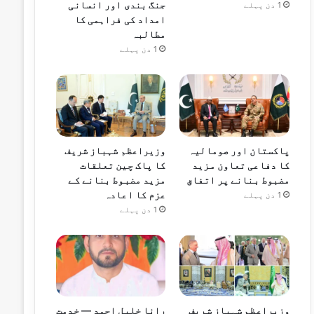
جنگ بندی اور انسانی
1 دن پہلے
امداد کی فراہمی کا
مطالبہ
1 دن پہلے
پاکستان اور صومالیہ
وزیراعظم شہباز شریف
کا دفاعی تعاون مزید
کا پاک چین تعلقات
مضبوط بنانے پر اتفاق
مزید مضبوط بنانے کے
عزم کا اعادہ
1 دن پہلے
1 دن پہلے
وزیراعظم شہباز شریف
رانا خلیل احمد — خدمت