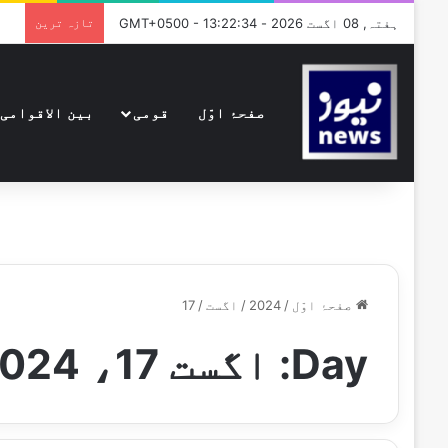
ہفتہ, 08 اگست 2026 - GMT+0500 - 13:22:34
تازہ ترین
صفحۂ اوّل
قومی
بین الاقوامی
صفحۂ اوّل
/
2024
/
اگست
/
17
Day:
اگست 17، 2024