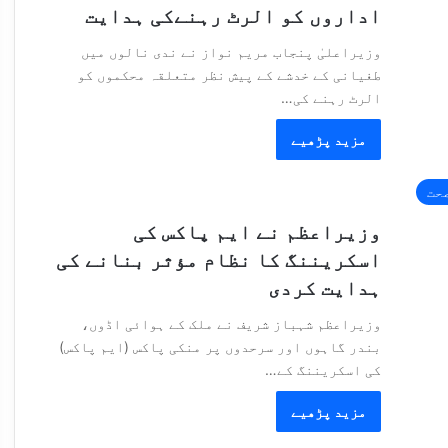
اداروں کو الرٹ رہنےکی ہدایت
وزیراعلیٰ پنجاب مریم نواز نے ندی نالوں میں
طغیانی کے خدشے کے پیش نظر متعلقہ محکموں کو
الرٹ رہنے کی…
مزید پڑھیے
حت
وزیراعظم نے ایم پاکس کی
اسکریننگ کا نظام مؤثر بنانے کی
ہدایت کردی
وزیراعظم شہباز شریف نے ملک کے ہوائی اڈوں،
بندر گاہوں اور سرحدوں پر منکی پاکس (ایم پاکس)
کی اسکریننگ کے…
مزید پڑھیے