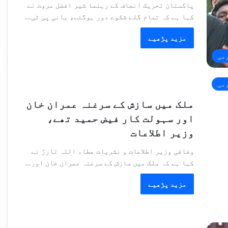
پاکستان تحریک انصاف کے رہنما شیر افضل مروت نے
کہا ہے کہ تمام گلے شکوے دور ہوگئے، بانی پی ٹی…
مزید پڑھیے
می
می
ملک میں سازش کے سرغنہ عمران خان
اور سہولت کار فیض حمید تھے،
وزیر اطلاعات
وفاقی وزیر اطلاعات و نشریات عطاء اللہ تارڑ نے
کہا ہے کہ ملک میں سازش کے سرغنہ عمران خان اور…
مزید پڑھیے