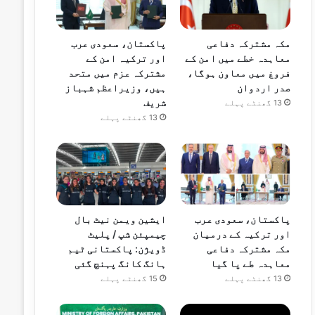
مکہ مشترکہ دفاعی
پاکستان، سعودی عرب
معاہدہ خطے میں امن کے
اور ترکیہ امن کے
فروغ میں معاون ہوگا،
مشترکہ عزم میں متحد
صدر اردوان
ہیں، وزیراعظم شہباز
شریف
13 گھنٹے پہلے
13 گھنٹے پہلے
پاکستان، سعودی عرب
ایشین ویمن نیٹ بال
اور ترکیہ کے درمیان
چیمپئن شپ / پلیٹ
مکہ مشترکہ دفاعی
ڈویژن: پاکستانی ٹیم
معاہدہ طے پا گیا
ہانگ کانگ پہنچ گئی
13 گھنٹے پہلے
15 گھنٹے پہلے