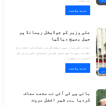
حراست…
مزید پڑھیے
علی وزیر کو جوڈیشل ریمانڈ پر
جیل بھیج دیاگیا
تھانہ کوہسار میں دہشت گردی دفعات کے تحت درج
مقدمے میں سابق ممبر قومی اسمبلی علی وزیر کو
انسداد دہشت…
مزید پڑھیے
می
بانی پی ٹی آئی نے مجھے معاف
کردیا ہے، شیر افضل مروت