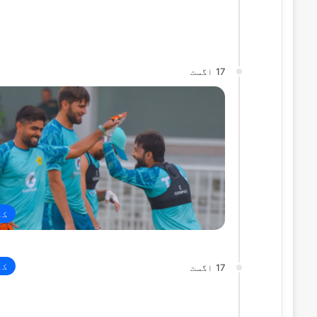
17 اگست
کھ
کھ
17 اگست