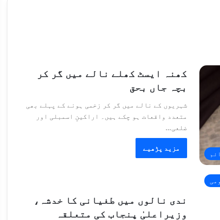
کھنہ ایسٹ کھلے نالے میں گر کر
بچہ جاں بحق
شہریوں کے نالے میں گر کر زخمی ہونے کے پہلے بھی
متعدد واقعات ہو چکے ہیں۔ اراکینِ اسمبلی اور
ضلعی…
مزید پڑھیے
ئم
می
ندی نالوں میں طغیانی کا خدشہ،
وزیراعلیٰ پنجاب کی متعلقہ