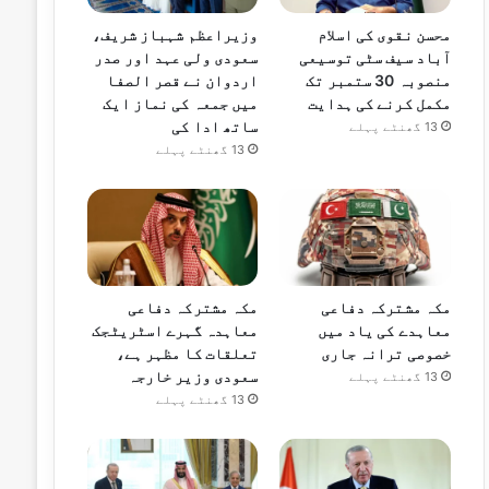
محسن نقوی کی اسلام
وزیراعظم شہباز شریف،
آباد سیف سٹی توسیعی
سعودی ولی عہد اور صدر
منصوبہ 30 ستمبر تک
اردوان نے قصر الصفا
مکمل کرنے کی ہدایت
میں جمعہ کی نماز ایک
ساتھ ادا کی
13 گھنٹے پہلے
13 گھنٹے پہلے
مکہ مشترکہ دفاعی
مکہ مشترکہ دفاعی
معاہدے کی یاد میں
معاہدہ گہرے اسٹریٹجک
خصوصی ترانہ جاری
تعلقات کا مظہر ہے،
سعودی وزیر خارجہ
13 گھنٹے پہلے
13 گھنٹے پہلے