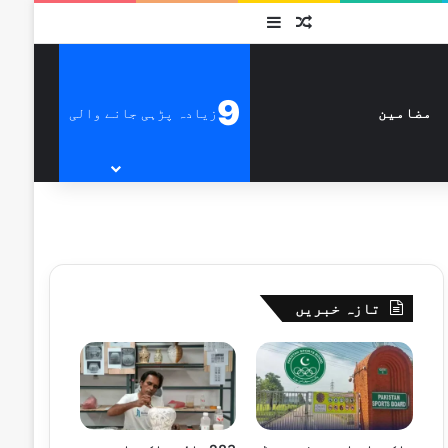
متفرق
Sidebar
9
زیادہ پڑہی جانے والی
مضامین
تازہ خبریں