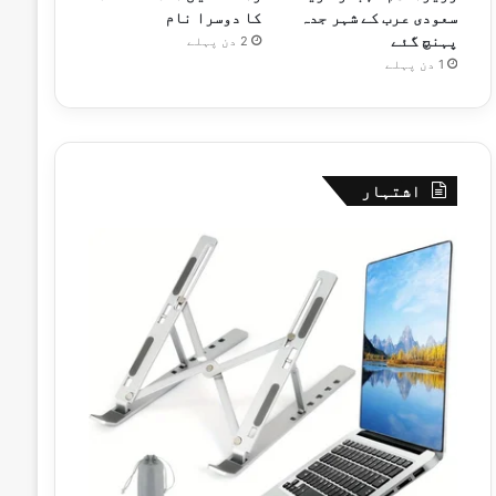
سعودی عرب کے شہر جدہ
کا دوسرا نام
پہنچ گئے
2 دن پہلے
1 دن پہلے
اشتہار