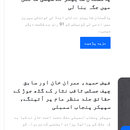
میں جگہ بنا لی
پاکستان شاہینز نے ٹاپ اینڈ ٹی ٹوئنٹی سیریز
میں اے سی ٹی کومیٹس کو 91 رنز سے شکست دیکر
سیمی…
مزید پڑھیے
فیض حمید، عمران خان اور سابق
چیف جسٹس ثاقب نثار کے گٹھ جوڑ کے
حقائق جلد منظر عام پر آئینگے،
سپیکر پنجاب اسمبلی
سپیکر پنجاب اسمبلی ملک محمد احمد خان نے کہا ہے
کہ ملک کی پرائیڈ پرائم ایجنسی کے سربراہ کو
می