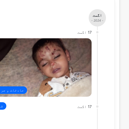
اگست
- 2024 -
17 اگست
حادثات و جرا
قو
17 اگست