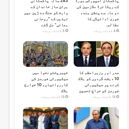
پاکستان اسپورٹس بورڈ
283 سالہ پاکستانی
کے ریٹائرڈ ملازمین کی
برتن ساز خاندان کے
دو ماہ سے پنشن بند،
وارث کو جنگ دے ژین میں
فوری ادائیگی کا
تہذیب کے "روحانی
مطالبہ
بھائی” مل گئے
4 گھنٹے پہلے
5 گھنٹے پہلے
صدر اور وزیراعظم کا
خیبرپختونخوا میں
10 دہشت گردوں کو ہلاک
سیکیورٹی فورسز کی
کرنے پر سیکیورٹی
کارروائیاں، 10 خوارج
فورسز کو خراجِ تحسین
ہلاک
13 گھنٹے پہلے
13 گھنٹے پہلے