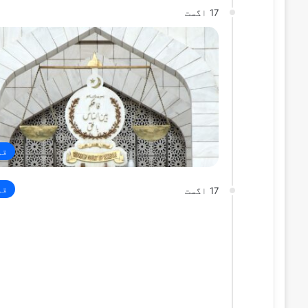
17 اگست
قو
قو
17 اگست