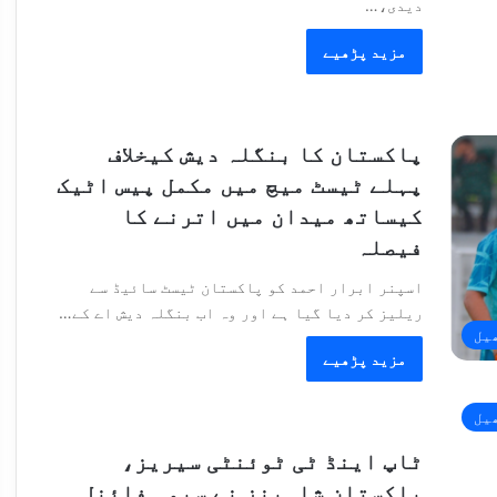
دیدی،…
مزید پڑھیے
پاکستان کا بنگلہ دیش کیخلاف
پہلے ٹیسٹ میچ میں مکمل پیس اٹیک
کیساتھ میدان میں اترنے کا
فیصلہ
اسپنر ابرار احمد کو پاکستان ٹیسٹ سائیڈ سے
ریلیز کر دیا گیا ہے اور وہ اب بنگلہ دیش اے کے…
یل
مزید پڑھیے
یل
ٹاپ اینڈ ٹی ٹوئنٹی سیریز،
پاکستان شاہینز نے سیمی فائنل