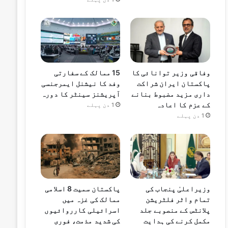
وفاقی وزیر توانائی کا
15 ممالک کے سفارتی
پاکستان ایران شراکت
وفد کا نیشنل ایمرجنسی
داری مزید مضبوط بنانے
آپریشنز سینٹر کا دورہ
کے عزم کا اعادہ
1 دن پہلے
1 دن پہلے
وزیراعلیٰ پنجاب کی
پاکستان سمیت 8 اسلامی
تمام واٹر فلٹریشن
ممالک کی غزہ میں
پلانٹس کے منصوبے جلد
اسرائیلی کارروائیوں
مکمل کرنے کی ہدایت
کی شدید مذمت، فوری