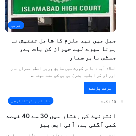
قومی
جیل میں قید ملزم کا شامل تفتیش نہ
ہونا میرے لیے حیران کن بات ہے،
جسٹس بابر ستار
اسلام آباد ہائی کورٹ میں سابق وزیر اعظم عمران خان
اور ان کی اہلیہ بشریٰ بی بی کی نئے توشہ…
مزید پڑھیے
سائنس و ٹیکنالوجی
15 اگست
انٹرنیٹ کی رفتار میں 30 سے 40 فیصد
کمی آگئی ہے، آئی ایس پیز
انٹرنیٹ سرور پرو وائیڈرز (آئی ایس پیز) ایسوسی ایشن