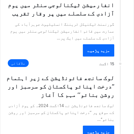
انفارمیشن ٹیکنالوجی سنٹر میں یوم
آزادی کے سلسلے میں پر وقار تقریب
گورنمنٹ ٹیکنیکل ٹریننگ انسٹیٹیوٹ جوہرآباد کی
عمارت میں قائم انفارمیشن ٹیکنالوجی سنٹر میں یوم
آزادی کے سلسلے میں ایک پر…
مزید پڑھیے
علاقائی
15 اگست
لوک سانجھ فائونڈیشن کے زیر اہتمام
’’درخت اپنائو پاکستان کو سرسبز اور
روشن بنائو‘‘ مہم کا آغاز
لوک سانجھ فائونڈیشن نے 14اگست 2024ء کو یوم آزادی
کے موقع پر ’’درخت اپنائو پاکستان کو سرسبز اور روشن
بنائو‘‘…
مزید پڑھیے