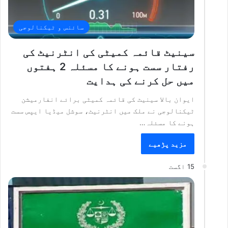
سائنس و ٹیکنالوجی
سینیٹ قائمہ کمیٹی کی انٹرنیٹ کی
رفتار سست ہونے کا مسئلہ 2 ہفتوں
میں حل کرنے کی ہدایت
ایوان بالا سینیٹ کی قائمہ کمیٹی برائے انفارمیشن
ٹیکنالوجی نے ملک میں انٹرنیٹ، سوشل میڈیا ایپس سست
ہونے کا مسئلہ…
مزید پڑھیے
15 اگست