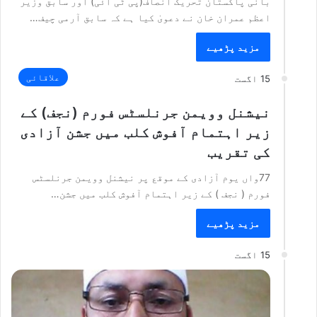
بانی پاکستان تحریک انصاف(پی ٹی آئی) اور سابق وزیر
اعظم عمران خان نے دعویٰ کیا ہے کہ سابق آرمی چیف…
مزید پڑھیے
علاقائی
15 اگست
نیشنل وویمن جرنلسٹس فورم (نجف) کے
زیر اہتمام آفوش کلب میں جشن آزادی
کی تقریب
77واں یوم آزادی کے موقع پر نیشنل وویمن جرنلسٹس
فورم ( نجف ) کے زیر اہتمام آفوش کلب میں جشن…
مزید پڑھیے
15 اگست