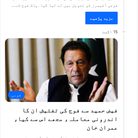
فوجی آفیسرز کو تحویل میں لے لیا گیا۔پاک فوج کے…
مزید پڑھیے
15 اگست
قومی
فیض حمید سے فوج کی تفتیش ان کا
اندرونی معاملہ، مجھے اس سے کیا،
عمران خان