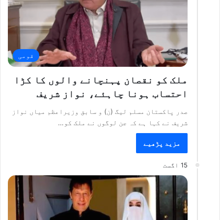
قومی
ملک کو نقصان پہنچانے والوں کا کڑا
احتساب ہونا چاہئے، نواز شریف
صدر پاکستان مسلم لیگ (ن) و سابق وزیراعظم میاں نواز
شریف نے کہا ہے کہ جن لوگوں نے ملک کو…
مزید پڑھیے
15 اگست