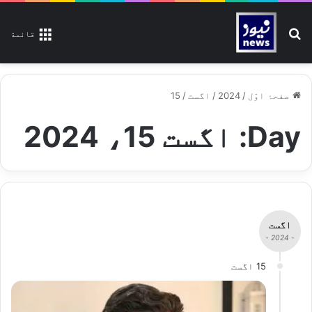
تلاش کیجیے
قائمة
صفحۂ اوّل
/
2024
/
اگست
/
15
Day:
اگست 15، 2024
اگست
- 2024 -
15 اگست