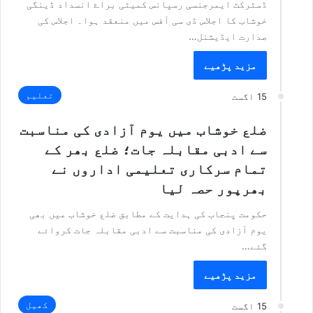
ڈسٹرکٹ ایمرجنسی رسپانس کمیٹی براۓ انسداد ڈینگی
خوشاب کا اجلاس ڈی سی آفس میں منعقد ہوا۔ اجلاس کی
صدارت ایڈیشنل…
مزید پڑھیے
تعلیم
15 اگست
ضلع خوشاب میں یوم آزادی کی مناسبت
سے ادبی مقابلہ جات؛ ضلع بھر کے
تمام سرکاری تعلیمی اداروں نے
بھرپور حصہ لیا
حکومت پنجاب کی ہدایت کے مطابق ضلع خوشاب میں بھی
یوم آزادی کی مناسبت سے ادبی مقابلہ جات کروائے
گئے…
مزید پڑھیے
کھیل
15 اگست