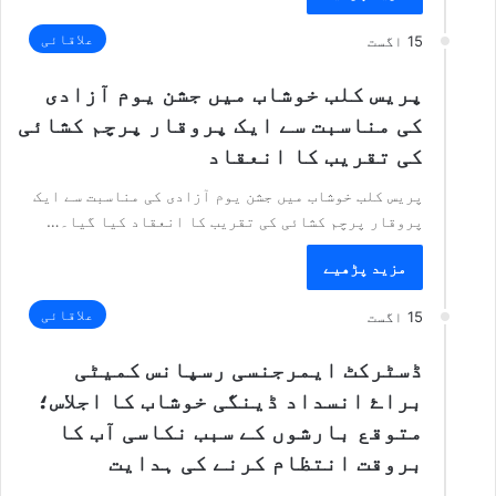
علاقائی
15 اگست
پریس کلب خوشاب میں جشن یوم آزادی
کی مناسبت سے ایک پروقار پرچم کشائی
کی تقریب کا انعقاد
پریس کلب خوشاب میں جشن یوم آزادی کی مناسبت سے ایک
پروقار پرچم کشائی کی تقریب کا انعقاد کیا گیا۔…
مزید پڑھیے
علاقائی
15 اگست
ڈسٹرکٹ ایمرجنسی رسپانس کمیٹی
براۓ انسداد ڈینگی خوشاب کا اجلاس؛
متوقع بارشوں کے سبب نکاسی آب کا
بروقت انتظام کرنے کی ہدایت