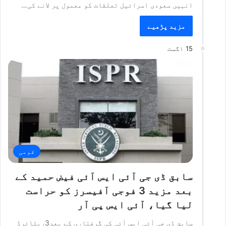
انہیں سعودی اسرائیل تعلقات کو معمول پر لانے کی…
مزید پڑھیے
15 اگست
قومی
سابق ڈی جی آئی ایس آئی فیض حمید کے
بعد مزید 3 فوجی آفیسرز کو حراست
لیا گیا، آئی ایس پی آر
سابق ڈی جی آئی ایس آئی کی گرفتاری کے بعد3ریٹائرڈ