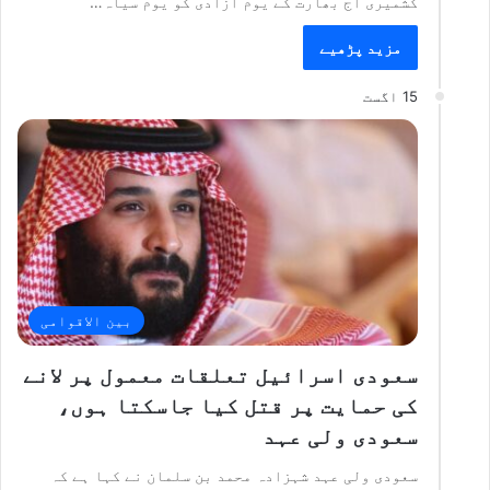
کشمیری آج بھارت کے یوم آزادی کو یوم سیاہ…
مزید پڑھیے
15 اگست
بین الاقوامی
سعودی اسرائیل تعلقات معمول پر لانے
کی حمایت پر قتل کیا جاسکتا ہوں،
سعودی ولی عہد
سعودی ولی عہد شہزادہ محمد بن سلمان نے کہا ہے کہ