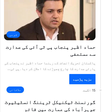
قومی
حماد اظہر پنجاب پی ٹی آئی کی صدارت
سے مستعفی
پاکستان تحریک انصاف کے رہنما حماد اظہر نے پنجاب کی
پارٹی صدارت کا چارج چھوڑنے کا اعلان کر دیا۔پی ٹی…
مزید پڑھیے
علاقائی
15 اگست
گورنمنٹ ٹیکنیکل ٹریننگ انسٹیٹیوٹ
جوہرآباد کی عمارت میں قائم