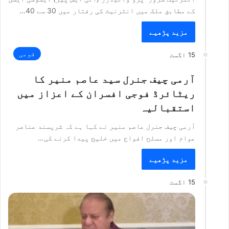
کے مطابق ملک میں انٹرنیٹ کی رفتار میں 30 سے 40…
مزید پڑھیے
قومی
15 اگست
آرمی چیف جنرل سید عاصم منیر کا
ریٹائرڈ فوجی افسران کے اعزاز میں
استقبالیہ
آرمی چیف جنرل عاصم منیر نے کہا ہے کہ شرپسند عناصر
عوام اور مسلح افواج میں خلیج پیدا کرنے کی…
مزید پڑھیے
15 اگست