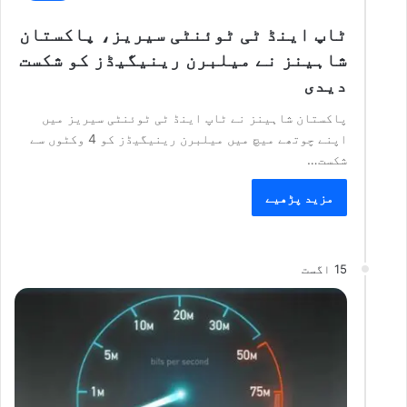
ٹاپ اینڈ ٹی ٹوئنٹی سیریز، پاکستان
شاہینز نے میلبرن رینیگیڈز کو شکست
دیدی
پاکستان شاہینز نے ٹاپ اینڈ ٹی ٹوئنٹی سیریز میں
اپنے چوتھے میچ میں میلبرن رینیگیڈز کو 4 وکٹوں سے
شکست…
مزید پڑھیے
15 اگست