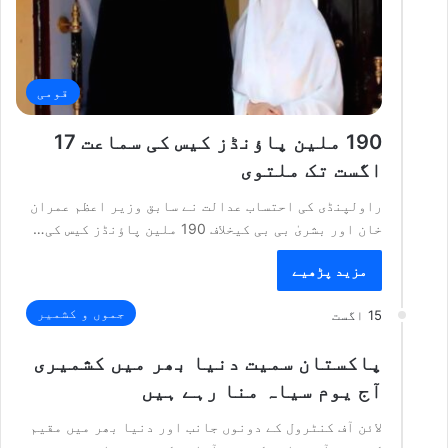
قومی
190 ملین پاؤنڈز کیس کی سماعت 17
اگست تک ملتوی
راولپنڈی کی احتساب عدالت نے سابق وزیر اعظم عمران
خان اور بشریٰ بی بی کیخلاف 190 ملین پاؤنڈز کیس کی…
مزید پڑھیے
جموں و کشمیر
15 اگست
پاکستان سمیت دنیا بھر میں کشمیری
آج یوم سیاہ منا رہے ہیں
لائن آف کنٹرول کے دونوں جانب اور دنیا بھر میں مقیم