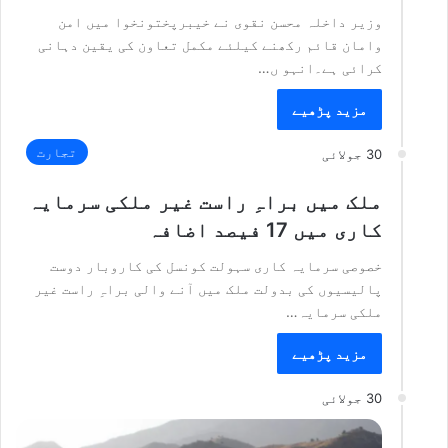
وزیر داخلہ محسن نقوی نے خیبرپختونخوا میں امن
وامان قائم رکھنے کیلئے مکمل تعاون کی یقین دہانی
کرائی ہے۔انہو ں…
مزید پڑھیے
تجارت
30 جولائی
ملک میں براہِ راست غیر ملکی سرمایہ
کاری میں 17 فیصد اضافہ
خصوصی سرمایہ کاری سہولت کونسل کی کاروبار دوست
پالیسیوں کی بدولت ملک میں آنے والی براہِ راست غیر
ملکی سرمایہ…
مزید پڑھیے
30 جولائی