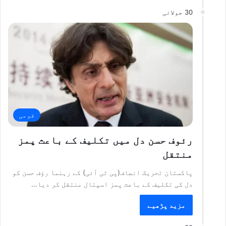
30 جولائی
قومی
رئوف حسن دل میں تکلیف کے باعث پمز
منتقل
پاکستان تحریک انصاف(پی ٹی آئی) کے رہنما رؤف حسن کو
دل کی تکلیف کے باعث پمز اسپتال منتقل کر دیا…
مزید پڑھیے