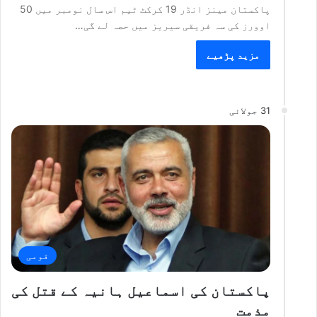
پاکستان مینز انڈر 19 کرکٹ ٹیم اس سال نومبر میں 50
اوورز کی سہ فریقی سیریز میں حصہ لے گی…
مزید پڑھیے
31 جولائی
قومی
پاکستان کی اسماعیل ہانیہ کے قتل کی
مذمت