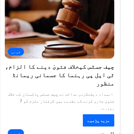
قومی
چیف جسٹس کیخلاف فتویٰ دینے کا الزام،
ٹی ایل پی رہنما کا جسمانی ریمانڈ
منظور
انسداد دہشتگردی عدالت نے چیف جسٹس پاکستان کے خلاف
فتویٰ جاری کرنے کے مقدمے میں گرفتار ملزم کو 7
روزہ…
مزید پڑھیے
قومی
31 جولائی