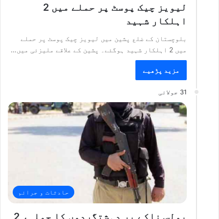
لیویز چیک پوسٹ پر حملے میں 2
اہلکار شہید
بلوچستان کے ضلع پشین میں لیویز چیک پوسٹ پر حملے
میں 2 اہلکار شہید ہوگئے۔ پشین کے علاقے ملیزئی میں…
مزید پڑھیے
31 جولائی
حادثات و جرائم
پولس ناکے پر دہشتگردوں کا حملہ، 2