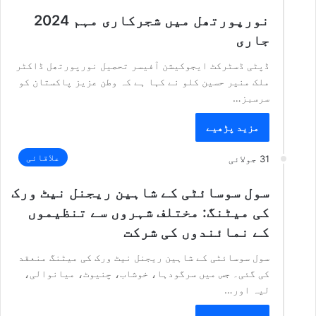
نورپورتھل میں شجرکاری مہم 2024
جاری
ڈپٹی ڈسٹرکٹ ایجوکیشن آفیسر تحصیل نورپورتھل ڈاکٹر
ملک منیر حسین کلو نے کہا ہے کہ وطن عزیز پاکستان کو
سرسبز…
مزید پڑھیے
علاقائی
31 جولائی
سول سوسائٹی کے شاہین ریجنل نیٹ ورک
کی میٹنگ: مختلف شہروں سے تنظیموں
کے نمائندوں کی شرکت
سول سوسائٹی کے شاہین ریجنل نیٹ ورک کی میٹنگ منعقد
کی گئی۔ جس میں سرگودہا، خوشاب، چنیوٹ، میانوالی،
لیہ اور…