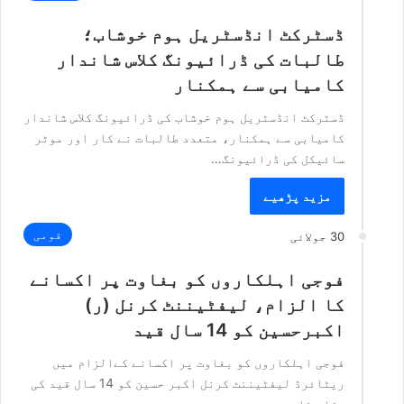
ڈسٹرکٹ انڈسٹریل ہوم خوشاب؛
طالبات کی ڈرائیونگ کلاس شاندار
کامیابی سے ہمکنار
ڈسٹرکٹ انڈسٹریل ہوم خوشاب کی ڈرائیونگ کلاس شاندار
کامیابی سے ہمکنار، متعدد طالبات نے کار اور موٹر
سائیکل کی ڈرائیونگ…
مزید پڑھیے
قومی
30 جولائی
فوجی اہلکاروں کو بغاوت پر اکسانے
کا الزام، لیفٹیننٹ کرنل (ر)
اکبرحسین کو 14 سال قید
فوجی اہلکاروں کو بغاوت پر اکسانے کےالزام میں
ریٹائرڈ لیفٹیننٹ کرنل اکبر حسین کو 14 سال قید کی
سزا سنا…