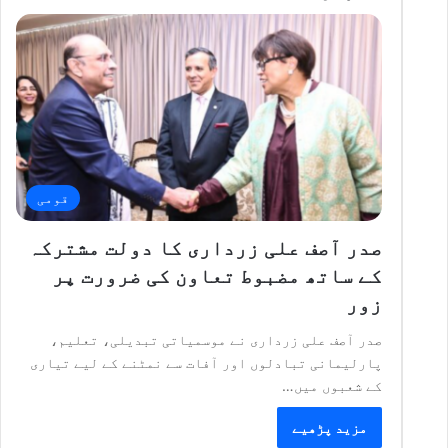
قومی
صدر آصف علی زرداری کا دولت مشترکہ
کے ساتھ مضبوط تعاون کی ضرورت پر
زور
صدر آصف علی زرداری نے موسمیاتی تبدیلی، تعلیم،
پارلیمانی تبادلوں اور آفات سے نمٹنے کے لیے تیاری
کے شعبوں میں…
مزید پڑھیے