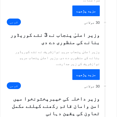
مزید پڑھیے
قومی
30 جولائی
وزیر اعلیٰ پنجاب نے 3 نئے کوریڈور
بنانے کی منظوری دے دی
وزیر اعلیٰ پنجاب مریم نوازشریف نے نئے کوریڈور
بنانے کی منظوری دے دی۔وزیر اعلیٰ پنجاب مریم
نوازشریف کی زیر صدارت…
مزید پڑھیے
قومی
30 جولائی
وزیر داخلہ کی خیبرپختونخوا میں
امن وامان قائم رکھنے کیلئے مکمل
تعاون کی یقین دہانی