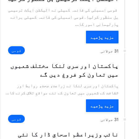
قومی اسمبلی کی قائمہ کمیٹی نے الیکشن ایکٹ ترمیمی
بل منظور کرلیا۔قومی اسمبلی کی قائمہ کمیٹی برائے
پارلیمانی امور کا…
مزید پڑھیے
قومی
31 جولائی
پاکستان اور سری لنکا مختلف شعبوں
میں تعاون کو فروغ دیں گے
پاکستان اور سری لنکا نے زراعت، صحت، روابط اور
ثقافت کے شعبوں میں تعاون کے نئے مواقع تلاش کرنے کا…
مزید پڑھیے
قومی
31 جولائی
نائب وزیراعظم اسحاق ڈار کا نئی