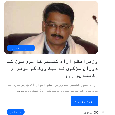
جموں و کشمیر
وزیراعظم آزاد کشمیر کا مون سون کے
دوران سڑکوں کے نیٹ ورک کو برقرار
رکھنے پر زور
آزاد جموں کشمیر کے وزیراعظم انوار الحق چوہدری نے
مون سون کے موسم میں ریاست کے روڈ نیٹ ورک کو…
مزید پڑھیے
علاقائی
30 جولائی