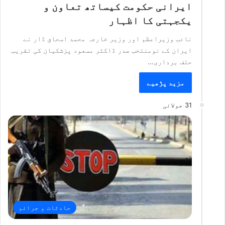
ایرانی حکومت کیساتھ تعاون و
یکجہتی کا اظہار
نائب وزیراعظم اور وزیر خارجہ محمد اسحاق ڈار نے
ایران کے نومنتخب صدر ڈاکٹر مسعود پزشکیان کی تقریب
حلف برداری…
مزید پڑھیے
31 جولائی
حادثات و جرائم