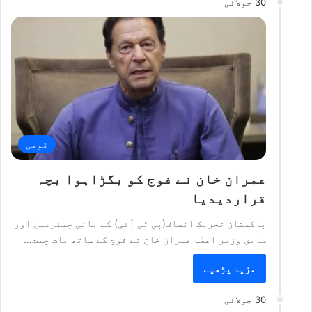
30 جولائی
قومی
عمران خان نے فوج کو بگڑاہوا بچہ
قراردیدیا
پاکستان تحریک انصاف(پی ٹی آئی) کے بانی چیئرمین اور
سابق وزیر اعظم عمران خان نے فوج کے ساتھ بات چیت…
مزید پڑھیے
30 جولائی