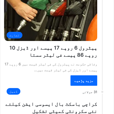
تجارت
پیٹرول 6 روپے 17 پیسے اور ڈیزل 10
روپے 86 پیسے فی لیٹر سستا
وفاقی حکومت نے پیٹرول کی فی لیٹر قیمت میں 6 روپے 17
پیسے اور ڈیزل کی فی لیٹر قیمت میں…
مزید پڑھیے
کھیل
31 جولائی
کراچی باسکٹ بال ایسوسی ایشن کیلئے
نئی سکرونٹی کمیٹی تشکیل