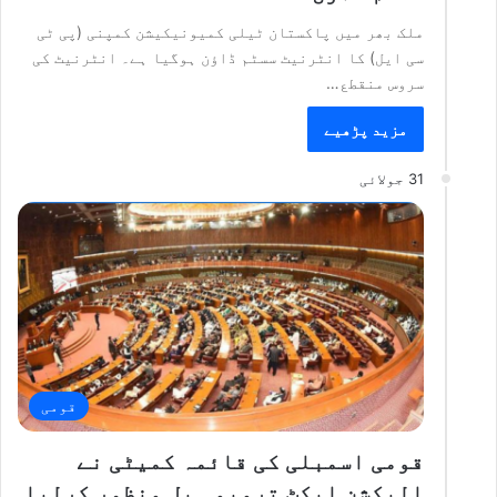
ملک بھر میں پاکستان ٹیلی کمیونیکیشن کمپنی (پی ٹی
سی ایل) کا انٹرنیٹ سسٹم ڈاؤن ہوگیا ہے۔ انٹرنیٹ کی
سروس منقطع…
مزید پڑھیے
31 جولائی
قومی
قومی اسمبلی کی قائمہ کمیٹی نے
الیکشن ایکٹ ترمیمی بل منظور کرلیا