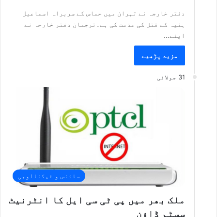
دفتر خارجہ نے تہران میں حماس کے سربراہ اسماعیل
ہنیہ کے قتل کی مذمت کی ہے۔ترجمان دفتر خارجہ نے
اپنے…
مزید پڑھیے
31 جولائی
سائنس و ٹیکنالوجی
ملک بھر میں پی ٹی سی ایل کا انٹرنیٹ
سسٹم ڈاؤن