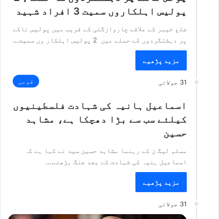
پولیس اہلکاروں سمیت 3 افراد شہید
ضلع خیبر کے علاقے چاروازگئی کے قریب میں پولیس ناکے
پر دہشتگردوں کے حملے میں 2 پولیس اہلکار وں سمیت…
مزید پڑھیے
قومی
31 جولائی
اسماعیل ہانیہ کی شہادت فلسطینیوں
کیلئے سب سے بڑا دھچکا ہے، مشاہد
حسین
مسلم لیگ ن کے رہنما مشاہد حسین سید نے کہا ہے کہ
اسماعیل ہنیہ کی شہادت کے بعد جنگ بڑھنے…
مزید پڑھیے
31 جولائی