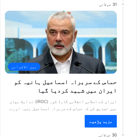
31 جولائی
بین الاقوامی
حماس کے سربراہ اسماعیل ہانیہ کو
ایران میں شہید کردیا گیا
ایران کے اسلامی انقلابی گارڈ کور (IRGC) نے ایک بیان
میں تصدیق کی کہ حماس کے سربراہ اسماعیل ہنیہ اور…
مزید پڑھیے
30 جولائی