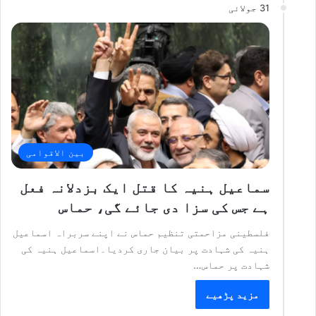
31 جولائی
بین الاقوامی
سماعیل ہنیہ کا قتل ایک بزدلانہ فعل
ہے جس کی سزا دی جائے گی، حماس
فلسطینی مزاحمتی تنظیم حماس نے اپنے سربراہ اسماعیل
ہنیہ کی شہادت پر بیان جاری کردیا۔اسماعیل ہنیہ کی
شہادت پر حماس…
مزید پڑھیے