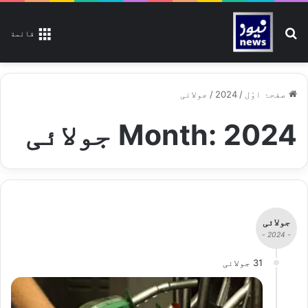
تلاش کیجیے
قائمة
صفحۂ اوّل
/
2024
/
جولائی
2024 جولائی
Month:
جولائی
- 2024 -
31 جولائی