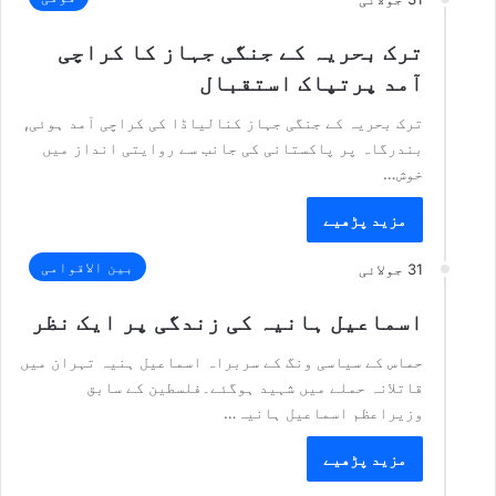
ترک بحریہ کے جنگی جہاز کا کراچی
آمد پرتپاک استقبال
ترک بحریہ کے جنگی جہاز کنالیاڈا کی کراچی آمد ہوئی,
بندرگاہ پر پاکستانی کی جانب سے روایتی انداز میں
خوش…
مزید پڑھیے
بین الاقوامی
31 جولائی
اسماعیل ہانیہ کی زندگی پر ایک نظر
حماس کے سیاسی ونگ کے سربراہ اسماعیل ہنیہ تہران میں
قاتلانہ حملے میں شہید ہوگئے۔فلسطین کے سابق
وزیراعظم اسماعیل ہانیہ…
مزید پڑھیے