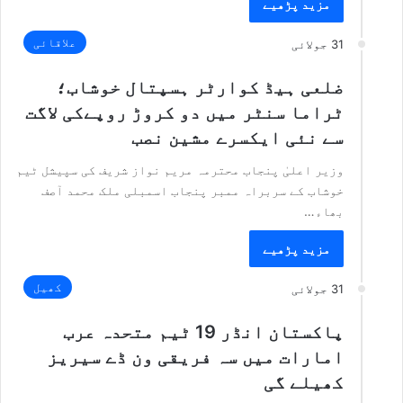
مزید پڑھیے
علاقائی
31 جولائی
ضلعی ہیڈ کوارٹر ہسپتال خوشاب؛
ٹراما سنٹر میں دو کروڑ روپےکی لاگت
سے نئی ایکسرے مشین نصب
وزیر اعلیٰ پنجاب محترمہ مریم نواز شریف کی سپیشل ٹیم
خوشاب کے سربراہ ممبر پنجاب اسمبلی ملک محمد آصف
بھاء…
مزید پڑھیے
کھیل
31 جولائی
پاکستان انڈر 19 ٹیم متحدہ عرب
امارات میں سہ فریقی ون ڈے سیریز
کھیلے گی