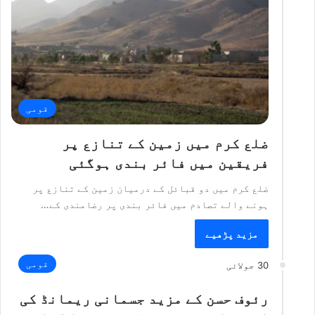
قومی
ضلع کرم میں زمین کے تنازع پر
فریقین میں فائر بندی ہوگئی
ضلع کرم میں دو قبائل کے درمیان زمین کے تنازع پر
ہونے والے تصادم میں فائر بندی پر رضامندی کے…
مزید پڑھیے
قومی
30 جولائی
رئوف حسن کے مزید جسمانی ریمانڈ کی