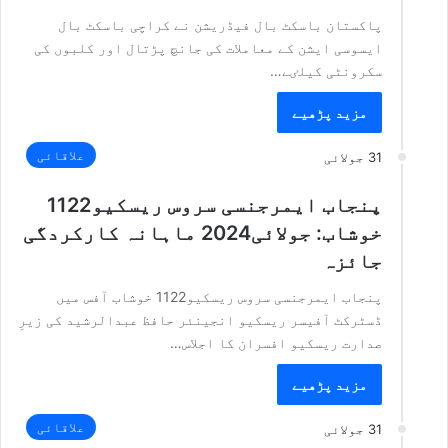
پاکستان باسکٹ بال فیڈریشن نے کراچی باسکٹ بال
ایسوسی ایشن کے معاملات کی جانچ پڑتال اور کلبوں کی
سکرونٹی کیلٸے…
مزید پڑھیے
علاقائی
31 جولائی
پنجاب ایمرجنسی سروس ریسکیو1122
خوشاب: جولائی2024 ماہانہ کارکردگی
جائزہ
پنجاب ایمرجنسی سروس ریسکیو1122 خوشاب آفس میں
ڈسٹرکٹ آفیسر ریسکیو انجینئر حافظ عبدالرشید کی زیرِ
صدارت ریسکیو افسران کا اجلاس…
مزید پڑھیے
علاقائی
31 جولائی