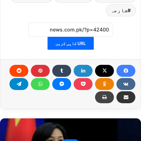
شارجہ
URL کاپی کریں