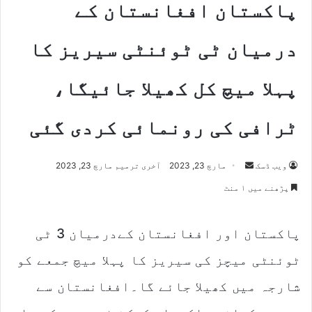
پاکستان افغانستان کے
درمیان ٹی ٹوئنٹی سیریز کا
پہلا میچ کل کھیلا جائیگا،
ٹرافی کی رونمائی کردی گئی
Send
ویب ڈسک
مارچ 23, 2023
آخری ترمیم مارچ 23, 2023
an
پڑھنے میں ۱ منٹ
email
پاکستان اور افغانستان کےدرمیان 3 ٹی
ٹوئنٹی میچز کی سیریز کا پہلا میچ جمعے کو
شارجہ میں کھیلا جائے گا۔افغانستان سے