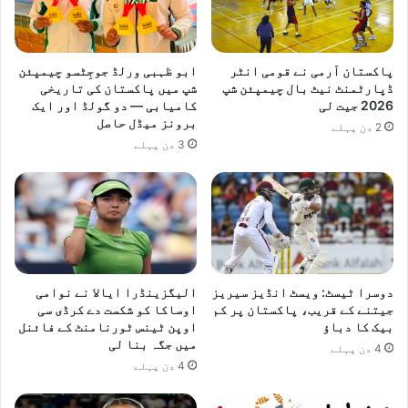
پاکستان آرمی نے قومی انٹر
ابو ظہبی ورلڈ جوجِٹسو چیمپئن
ڈپارٹمنٹ نیٹ بال چیمپئن شپ
شپ میں پاکستان کی تاریخی
2026 جیت لی
کامیابی — دو گولڈ اور ایک
برونز میڈل حاصل
2 دن پہلے
3 دن پہلے
دوسرا ٹیسٹ: ویسٹ انڈیز سیریز
الیگزینڈرا ایالا نے نوامی
جیتنے کے قریب، پاکستان پر کم
اوساکا کو شکست دے کرڈی سی
بیک کا دباؤ
اوپن ٹینس ٹورنامنٹ کے فائنل
میں جگہ بنا لی
4 دن پہلے
4 دن پہلے