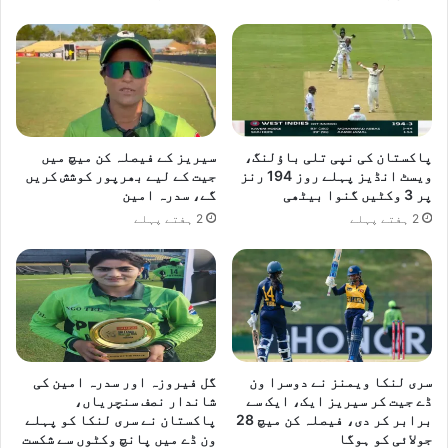
پاکستان کی نپی تلی باؤلنگ،
سیریز کے فیصلہ کن میچ میں
ویسٹ انڈیز پہلے روز 194 رنز
جیت کے لیے بھرپور کوشش کریں
پر 3 وکٹیں گنوا بیٹھی
گے، سدرہ امین
2 ہفتے پہلے
2 ہفتے پہلے
سری لنکا ویمنز نے دوسرا ون
گل فیروزہ اور سدرہ امین کی
ڈے جیت کر سیریز ایک، ایک سے
شاندار نصف سنچریاں،
برابر کر دی، فیصلہ کن میچ 28
پاکستان نے سری لنکا کو پہلے
جولائی کو ہوگا
ون ڈے میں پانچ وکٹوں سے شکست