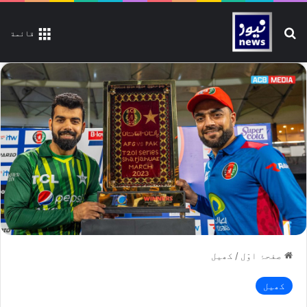
تلاش کیجیے
قائمة
صفحۂ اوّل
/
کھیل
کھیل