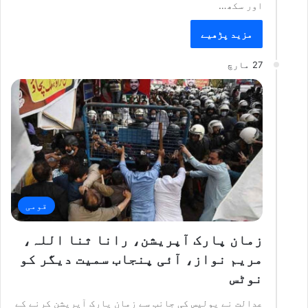
اور سکھ…
مزید پڑھیے
27 مارچ
قومی
زمان پارک آپریشن، رانا ثنا اللہ،
مریم نواز، آئی پنجاب سمیت دیگر کو
نوٹس
عدالت نے پولیس کی جانب سے زمان پارک آپریشن کرنے کے