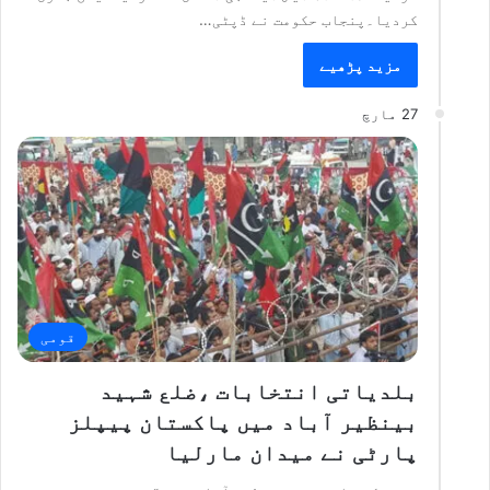
کردیا۔پنجاب حکومت نے ڈپٹی…
مزید پڑھیے
27 مارچ
قومی
بلدیاتی انتخابات ،ضلع شہید
بینظیر آباد میں پاکستان پیپلز
پارٹی نے میدان مارلیا