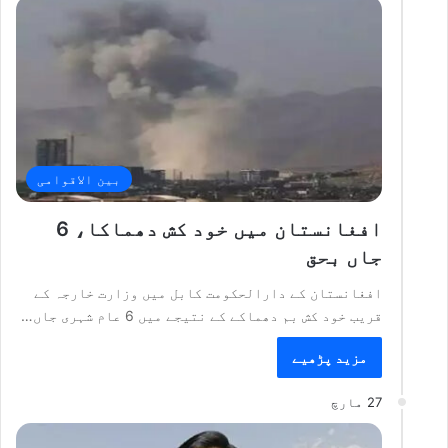
بین الاقوامی
افغانستان میں خود کش دھماکا، 6
جاں بحق
افغانستان کے دارالحکومت کابل میں وزارت خارجہ کے
قریب خود کش بم دھماکے کے نتیجے میں 6 عام شہری جاں…
مزید پڑھیے
27 مارچ