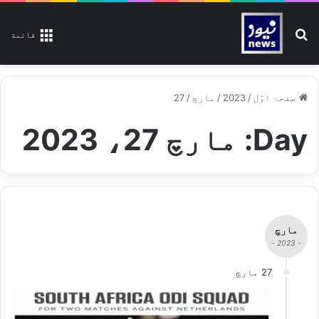
تلاش کیجیے
قائمة
صفحۂ اوّل
/
2023
/
مارچ
/
27
Day:
مارچ 27، 2023
مارچ
- 2023 -
27 مارچ