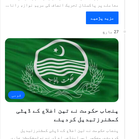
معاملے پر پاکستان تحریک انصاف کی مریم نواز، رانا…
مزید پڑھیے
27 مارچ
قومی
پنجاب حکومت نے تین اضلاع کے ڈپٹی
کمشنرزتبدیل کردیئے
پنجاب حکومت نے تین اضلاع کے ڈپٹی کمشنرزتبدیل
کردیئے۔محکمہ ایس اینڈجی اے ڈی نے نوٹیفکیشن جاری