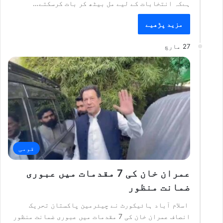
ہےکہ انتخابات کے لیے مل بیٹھ کر بات کرسکتے…
مزید پڑھیے
27 مارچ
قومی
عمران خان کی 7 مقدمات میں عبوری
ضمانت منظور
اسلام آباد ہائیکورٹ نے چیئرمین پاکستان تحریک
انصاف عمران خان کی 7 مقدمات میں عبوری ضمانت منظور