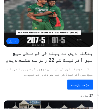
کھیل
بنگلہ دیش نے پہلے ٹی ٹوئنٹی میچ
میں آئرلینڈ کو 22 رنز سے شکست دیدی
بنگلہ دیش نے تین ٹی ٹوئنٹی میچوں کی سیریز کے پہلے
میچ میں آئرلینڈ کی ٹیم کو ڈگ ورتھ لیوس…
مزید پڑھیے
27 مارچ