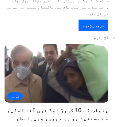
سندھ کے ضلع شہید بینظیر آباد میں گزشتہ روز ہونے
والے بلدیاتی انتخابات میں پاکستان پیپلز پارٹی نے
میدان مار…
مزید پڑھیے
27 مارچ
قومی
پنجاب کے 10 کروڑ لوگ فری آٹا اسکیم
سے مستفید ہو رہے ہیں، وزیراعظم