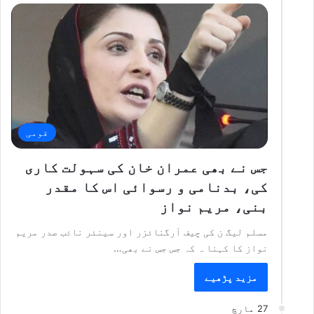
قومی
جس نے بھی عمران خان کی سہولت کاری
کی، بدنامی و رسوائی اس کا مقدر
بنی، مریم نواز
مسلم لیگ ن کی چیف آرگنائزر اور سینئر نائب صدر مریم
نواز کا کہنا ہ کہ جس جس نے بھی…
مزید پڑھیے
27 مارچ