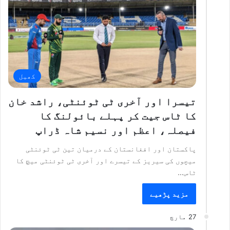
کھیل
تیسرا اور آخری ٹی ٹوئنٹی، راشد خان
کا ٹاس جیت کر پہلے بائولنگ کا
فیصلہ، اعظم اور نسیم شاہ ڈراپ
پاکستان اور افغانستان کے درمیان تین ٹی ٹوئنٹی
میچوں کی سیریز کے تیسرے اور آخری ٹی ٹوئنٹی میچ کا
ٹاس…
مزید پڑھیے
27 مارچ