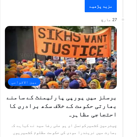
مزید پڑھیے
27 مارچ
بین الاقوامی
برسلز میں یورپی پارلیمنٹ کے سامنے
بھارتی حکومت کے خلاف سکھ برادری کا
احتجاجی مظاہرہ
چیئرمین کشمیرکونسل ای یو علی رضا سید نے کہاہے کہ
بھارت میں نریندرا مودی کی حکومت مظلوم کشمیریوں