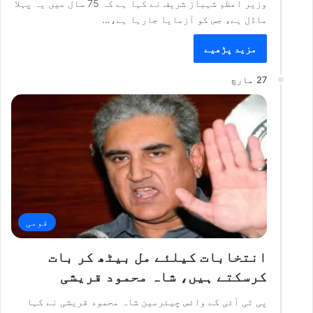
وزیر اعظم شہباز شریف نے کہا ہے کہ 75 سال میں یہ پہلا
ماڈل ہے، جس کو آزمایا جارہا ہے،…
مزید پڑھیے
27 مارچ
قومی
انتخابات کیلئے مل بیٹھ کر بات
کرسکتے ہیں، شاہ محمود قریشی
پی ٹی آئی کے وائس چیئرمین شاہ محمود قریشی نے کہا