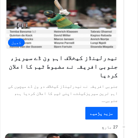
کھیل
نیدرلینڈز کیخلاف اہم ون ڈے سیریز،
جنوبی افریقہ نے مضبوط ٹیم کا اعلان
کردیا
جنوبی افریقہ نے نیدرلینڈز کیخلاف دو ون ڈے میچوں کی
اہم ترین سیریزکیلئے اپنی ٹیم کا اعلان کردیا ہے،
جنوبی…
مزید پڑھیے
27 مارچ