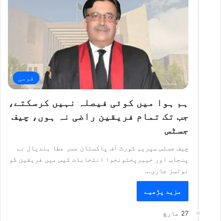
قومی
ہم ہوا میں کوئی فیصلہ نہیں کرسکتے،
جب تک تمام فریقین راضی نہ ہوں، چیف
جسٹس
چیف جسٹس سپریم کورٹ آف پاکستان عمر عطا بندیال نے
پنجاب اور خیبرپختونخوا انتخابات کیس میں فریقین کو
نوٹسز جاری…
مزید پڑھیے
27 مارچ