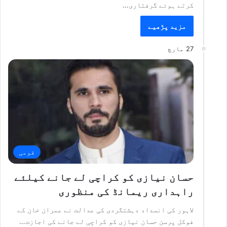
کرتے ہوئے گرفتاری…
مزید پڑھیے
27 مارچ
قومی
حسان نیازی کو کراچی لے جانے کیلئے
راہداری ریمانڈ کی منظوری
لاہور کی انسداد دہشتگردی کی عدالت نے عمران خان کے
فوکل پرسن حسان نیازی کو کراچی لے جانے کی اجازت…