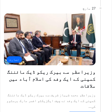
27 مارچ
تجارت
وزیراعظم سے بیرک ریکو ڈیک مائننگ
کمپنی کے ایک وفد کی اسلام آباد میں
ملاقات
وزیراعظم محمد شہباز شریف سے بیرک ریکو ڈیک مائننگ
کمپنی کے ایک وفد نے چیف ایگزیکٹو افسر مارک برسٹوو
کی…