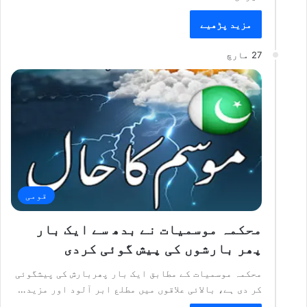
مزید پڑھیے
27 مارچ
قومی
محکمہ موسمیات نے بدھ سے ایک بار
پھر بارشوں کی پیش گوئی کردی
محکمہ موسمیات کے مطابق ایک بار پھربارش کی پیشگوئی
کر دی ہے، بالائی علاقوں میں مطلع ابر آلود اور مزید…