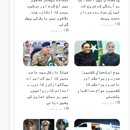
ہم آہنگی کے فروغ کے
میں آج گرم اور مرطوب
لیے پُرعزم ہے، سردار
موسم کا امکان، چند
محمد یوسف
علاقوں میں بارش کی پیش
گوئی
1 دن پہلے
1 دن پہلے
یومِ استحصالِ کشمیر:
فیلڈ مارشل سید عاصم
صدر، وزیراعظم اور
منیر کا این ڈی ایم اے
نائب وزیراعظم کا
ہیڈکوارٹرز کا دورہ،
کشمیری عوام سے اظہارِ
امدادی کارروائیوں
یکجہتی
میں ہر ممکن تعاون کی
یقین دہانی
1 دن پہلے
1 دن پہلے