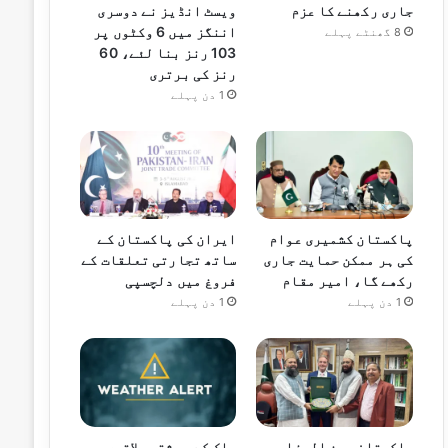
جاری رکھنے کا عزم
ویسٹ انڈیز نے دوسری
اننگز میں 6 وکٹوں پر
8 گھنٹے پہلے
103 رنز بنا لئے، 60
رنز کی برتری
1 دن پہلے
پاکستان کشمیری عوام
ایران کی پاکستان کے
کی ہر ممکن حمایت جاری
ساتھ تجارتی تعلقات کے
رکھے گا، امیر مقام
فروغ میں دلچسپی
1 دن پہلے
1 دن پہلے
پاکستان بین المذاہب
ملک کے بیشتر علاقوں