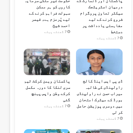
پاکستان اور ڈنمارک کے
حکومت غیر ملکی سرمایہ
درمیان اسٹریٹجک
کاروں کو ہر ممکن
سیکٹر تعاون پروگرام
سہولت فراہم کرنے کے
شروع کرنے کے لیے
لیے پُرعزم ہے، قیصر
مفاہمتی یادداشت پر
احمد شیخ
دستخط
7 گھنٹے پہلے
7 گھنٹے پہلے
ڈی پی ایس اینڈ کالج
پاکستان ویمن کرکٹ ٹیم
راولپنڈی کی طالبہ
سری لنکا کا دورہ مکمل
میراب حسن نے راولپنڈی
کرکے وطن واپس پہنچ
بورڈ کے میٹرک امتحان
گئی
میں دوسری پوزیشن حاصل
7 گھنٹے پہلے
کر لی
7 گھنٹے پہلے