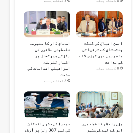
8 گھنٹے پہلے
8 گھنٹے پہلے
احسن اقبال کی گلگت
اسحاق ڈار کا مقبوضہ
بلتستان کے ترقیاتی
فلسطینی علاقوں کی
منصوبوں میں تیزی لانے
بگڑتی صورتحال پر
کی ہدایت
اظہارِ تشویش،
اسرائیلی اقدامات کی
8 گھنٹے پہلے
مذمت
8 گھنٹے پہلے
وزیراعظم کا خطے میں
دوسرا ٹیسٹ، پاکستان
امن کے لیے کوششیں
کی ٹیم 387 رنز پر آؤٹ،