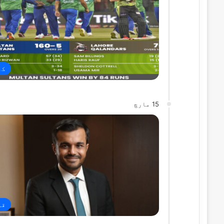
کھ
15 مارچ
قو