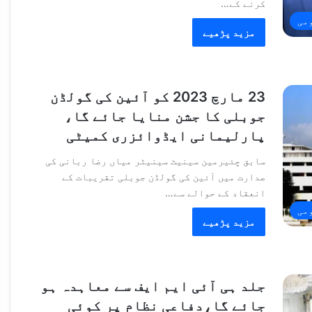
کرنے کے…
می
مزید پڑھیے
23 مارچ 2023 کو آئین کی گولڈن
جوبلی کا جشن منایا جائے گا،
پارلیمانی ایڈوائزری کمیٹی
سابق چئیرمین سینیٹ سینیٹر میاں رضا ربانی کی
صدارت میں آئین کی گولڈن جوبلی تقریبات کے
انعقاد کے حوالے سے…
می
مزید پڑھیے
جلد ہی آئی ایم ایف سے معاہدہ ہو
جائے گا،دفاعی نظام پر کوئی