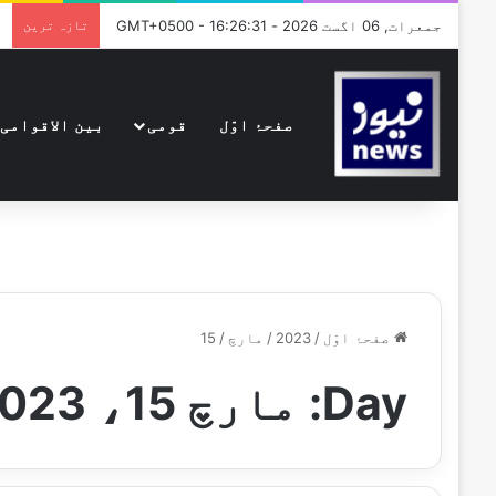
جمعرات, 06 اگست 2026 - GMT+0500 - 16:26:31
تازہ ترین
صفحۂ اوّل
قومی
بین الاقوامی
صفحۂ اوّل
/
2023
/
مارچ
/
15
Day:
مارچ 15، 2023