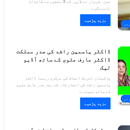
حمزہ شہباز نے لاہور کے 3 حلقوں سے کاغذات
نامزدگی…
مزید پڑھیے
می
ڈاکٹر یاسمین راشد کی صدر مملکت
ڈاکٹر عارف علوی کے ساتھ آڈیو
لیک
پاکستان تحریک انصاف کی مرکزی رہنما ڈاکٹر
یاسمین راشد کی اعجاز شاہ کے بعد صدر عارف علوی
کے ساتھ مبینہ…
می
مزید پڑھیے