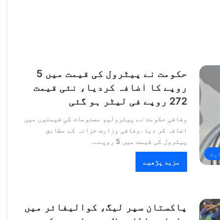
حکومت نے پیٹرول کی قیمت میں 5
روپے کا اضافہ کردیا، نئی قیمت
272 روپے فی لیٹر ہو گئی
وفاقی حکومت نے پیٹرولیم مصنوعات کی قیمتوں میں
اضافہ کر دیا۔وفاقی وزارت خزانہ کے مطابق
پیٹرول کی قیمت میں 5 روپے…
رت
مزید پڑھیے
پاکستان سپر لیگ، کوالیفائر میں