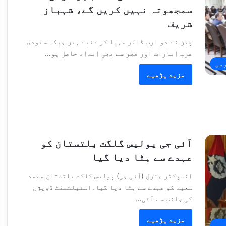
سمجھوتہ نہیں کریں گے، شہباز
شریف
چین نے دو ارب ڈالر مہیا کر دئیے ہیں جبکہ سعودی
عرب امارات اور قطر سے بھی امداد حاصل ہو…
می
مزید پڑھیے
آئی جی پولیس گلگت بلتستان کو
عہدے سے ہٹا دیا گیا
انسپکٹر جنرل (آئی جی) پولیس گلگت بلتستان محمد
سعید کو عہدے سے ہٹا دیا گیا۔اسٹیلشمنٹ ڈویژن
کی جانب سے آئی…
مزید پڑھیے
می