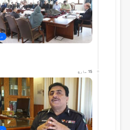
قو
15 مارچ
قو