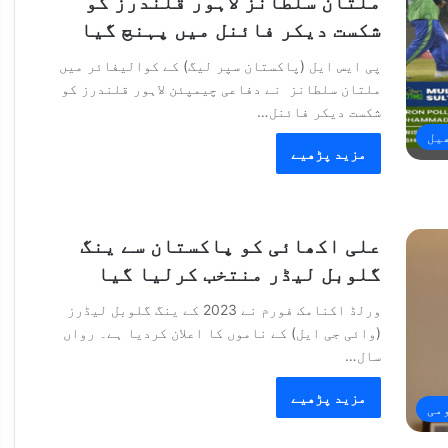
ملتان سلطانز لاہور قلندرز کو
شکست دیکر فائنل میں پہنچ گیا
پی ایس ایل (پاکستان سپر لیگ) کے کوالیفائر میں
ملتان سلطانز نے دفاعی چیمپئن لاہور قلندرز کو
شکست دیکر فائنل…
یل
مزید پڑھیے
علی اکھائی کو پاکستان سے ینگ
گلوبل لیڈر منتخب کرلیا گیا
ورلڈ اکنامک فورم نے 2023 کے ینگ گلوبل لیڈرز
(وائی جی ایل) کے ناموں کا اعلان کردیا ہے۔ رواں
سال…
مزید پڑھیے
می