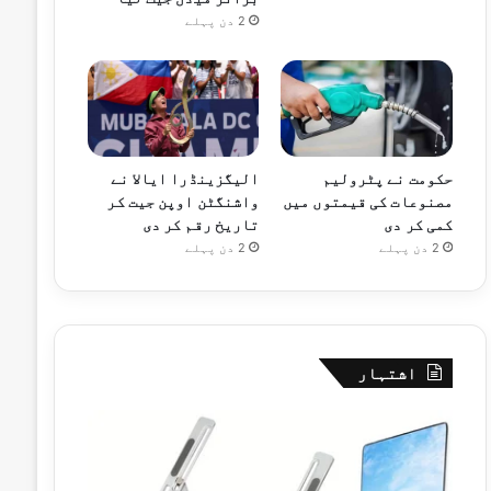
2 دن پہلے
حکومت نے پٹرولیم
الیگزینڈرا ایالا نے
مصنوعات کی قیمتوں میں
واشنگٹن اوپن جیت کر
کمی کر دی
تاریخ رقم کر دی
2 دن پہلے
2 دن پہلے
اشتہار