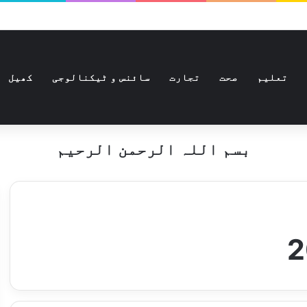
تعلیم
صحت
تجارت
سائنس و ٹیکنالوجی
کھیل
بسم اللہ الرحمن الرحیم