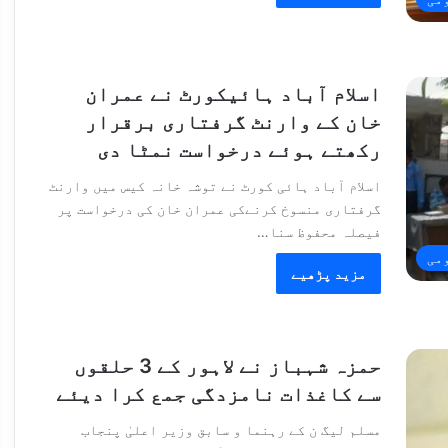
اسلام آباد ہائیکورٹ نے عمران
خان کے وارنٹ گرفتاری برقرار
رکھتے ہوئے درخواست نمٹا دی
اسلام آباد ہائی کورٹ نے توشہ خانہ کیس میں وارنٹ
گرفتاری منسوخ کرنےکی عمران خان کی درخواست پر
فیصلہ محفوظ سنا…
می
مزید پڑھیے
حمزہ شہباز نے لاہور کے 3 حلقوں
سے کاغذات نامزدگی جمع کرا دیئے
مسلم لیگ ن کے رہنما و سابق وزیر اعلیٰ پنجاب