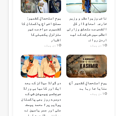
نائب وزیراعظم و وزیر
یومِ استحصالِ کشمیر:
خارجہ اسحاق ڈار کل
مسلح افواجِ پاکستان کا
القدس سے متعلق وزارتی
کشمیری عوام سے غیر
اجلاس میں شرکت کے لیے
متزلزل یکجہتی کا
اردن روانہ
اظہار
1 دن پہلے
1 دن پہلے
یومِ استحصالِ کشمیر آج
دو گولڈ میڈلز کے بعد
منایا جا رہا ہے
ایک اور کامیابی ورلڈ
جوجِٹسو چیمپئن شپ کے
1 دن پہلے
دوسرے روز بھی پاکستان
پوڈیم پر؛ محمد یوسف
علی اور عمر یاسین نے
برانز میڈل جیت لیا