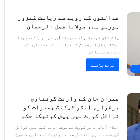
عدالتوں کے رویے سے ریاست کمزور
ہورہی ہے، مولانا فضل الرحمان
پاکستان ڈیموکریٹک موومنٹ (پی ڈی ایم) کے سربراہ
مولانا فضل الرحمان کا کہنا ہے کہ عدالتوں کو
ریاست کے ساتھ…
مزید پڑھیے
می
عمران خان کے وارنٹ گرفتاری
برقرار، انڈر ٹیکنگ جمعرات کو
ٹرائل کورٹ میں پیش کرنیکا حکم
اسلام آباد ہائی کورٹ نے توشہ خانہ کیس میں ٹرائل
کورٹ سے جاری ناقابل ضمانت وارنٹ گرفتاری منسوخ