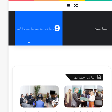
متفرق
Sidebar
9
زیادہ پڑہی جانے والی
مضامین
تازہ خبریں