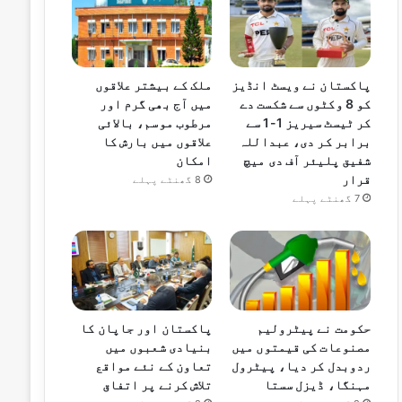
پاکستان نے ویسٹ انڈیز
ملک کے بیشتر علاقوں
کو 8 وکٹوں سے شکست دے
میں آج بھی گرم اور
کر ٹیسٹ سیریز 1-1 سے
مرطوب موسم، بالائی
برابر کر دی، عبداللہ
علاقوں میں بارش کا
شفیق پلیئر آف دی میچ
امکان
قرار
8 گھنٹے پہلے
7 گھنٹے پہلے
حکومت نے پیٹرولیم
پاکستان اور جاپان کا
مصنوعات کی قیمتوں میں
بنیادی شعبوں میں
ردوبدل کر دیا، پیٹرول
تعاون کے نئے مواقع
مہنگا، ڈیزل سستا
تلاش کرنے پر اتفاق