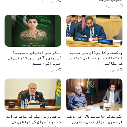
2 دن پہلے
1 دن پہلے
پاکستان کا سوڈان میں تعلیم
ہنگو میں انٹیلی جنس بیسڈ
کے تحفظ کے لیے عالمی کوششوں
آپریشن، 7 خوارج ہلاک، کیپٹن
کا مطالبہ
حمزہ اکرم شہید
2 دن پہلے
2 دن پہلے
حکومت کی جانب سے 78 افراد کے
نائب وزیراعظم کا علاقائی امن
لیے سول اعزازات کی منظوری
کے لیے آسیان کی کوششوں کی
حمایت کا اعادہ