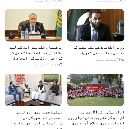
16 گھنٹے پہلے
16 گھنٹے پہلے
وزیر اطلاعات کی مکہ مشترکہ
پاکستان خطے میں امن کے لیے
دفاعی معاہدے کی تعریف
علاقائی ممالک کے ساتھ مل کر
کام جاری رکھے گا: اسحاق ڈار
16 گھنٹے پہلے
16 گھنٹے پہلے
انڈونیشیا کے 81ویں یومِ
سینیٹ چیئرمین اور قومی
آزادی کی تقریبات کی تیاریوں
اسمبلی کے اسپیکر کی
کے سلسلے میں اسلام آباد میں
پارلیمانی امور پر ملاقات
خصوصی تقریب