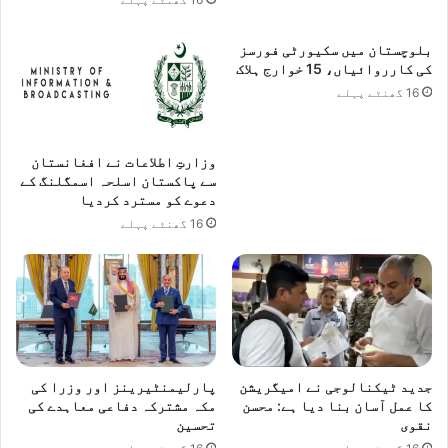
بلوچستان میں سکیورٹی فورسز
کی کارروائیاں، 15 خوارج ہلاک
16 گھنٹے پہلے
وزارتِ اطلاعات نے افغانستان
سے پاکستان اسلحہ اسمگلنگ کے
دعوے کو مسترد کردیا
16 گھنٹے پہلے
جدید ٹیکنالوجی نے امیگریشن
پارلیمنٹیرینز اور وزرا کی
کا عمل آسان بنا دیا ہے: محسن
مکہ مشترکہ دفاعی معاہدے کی
نقوی
تحسین