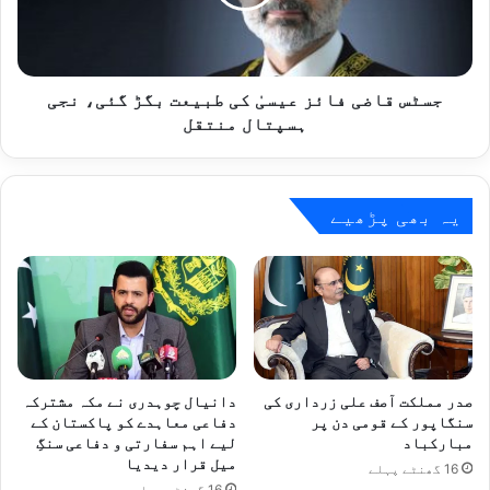
طبیعت
بگڑ
گئی،
نجی
ہسپتال
جسٹس قاضی فائز عیسیٰ کی طبیعت بگڑ گئی، نجی
منتقل
ہسپتال منتقل
یہ بھی پڑھیے
صدر مملکت آصف علی زرداری کی
دانیال چوہدری نے مکہ مشترکہ
سنگاپور کے قومی دن پر
دفاعی معاہدے کو پاکستان کے
مبارکباد
لیے اہم سفارتی و دفاعی سنگِ
میل قرار دیدیا
16 گھنٹے پہلے
16 گھنٹے پہلے