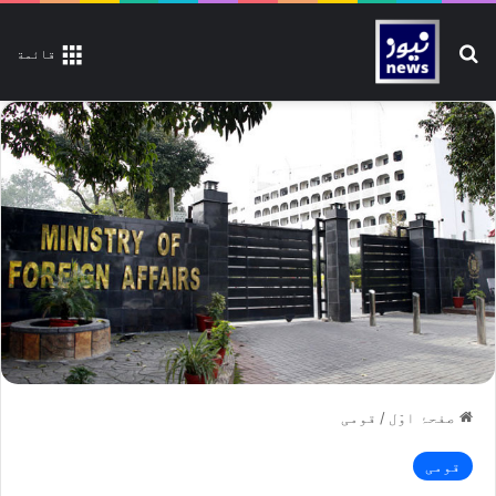
تلاش کیجیے
قائمة
صفحۂ اوّل
/
قومی
قومی