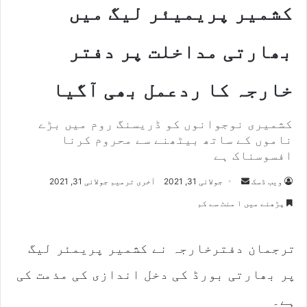
کشمیر پریمیئر لیگ میں
بھارتی مداخلت پر دفتر
خارجہ کا ردعمل بھی آگیا
کشمیری نوجوانوں کو ڈریسنگ روم میں بڑے
ناموں کے ساتھ بیٹھنے سے محروم کرنا
افسوسناک ہے
Send
ویب ڈسک
جولائی 31, 2021
آخری ترمیم جولائی 31, 2021
an
پڑھنے میں ۱ منٹ سے کم
email
ترجمان دفترخارجہ نے کشمیر پریمئر لیگ
پر بھارتی بورڈ کی دخل اندازی کی مذمت کی
ہے۔