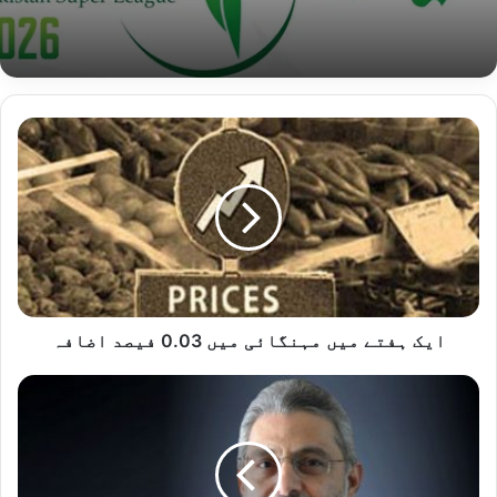
ایک
ہفتے
میں
مہنگائی
میں
0.03
فیصد
اضافہ
ایک ہفتے میں مہنگائی میں 0.03 فیصد اضافہ
جسٹس
قاضی
فائز
عیسیٰ
کی