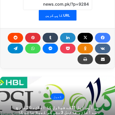
URL کاپی کریں
کھیل
پی ایس ایل 11کے شیڈول کا اعلان، 26مارچ
سے آغاز، فائنل 3مئی کو کھیلا جائے گا