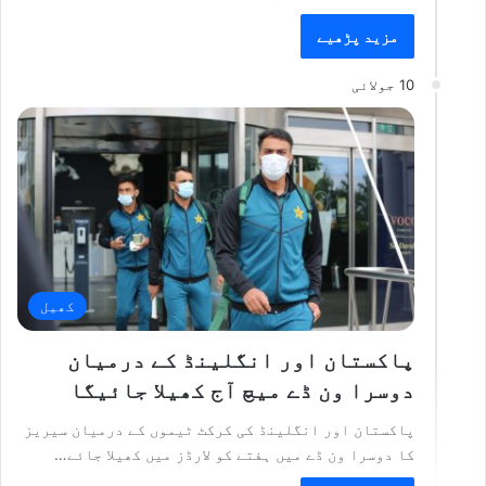
مزید پڑھیے
10 جولائی
کھیل
پاکستان اور انگلینڈ کے درمیان
دوسرا ون ڈے میچ آج کھیلا جائیگا
پاکستان اور انگلینڈ کی کرکٹ ٹیموں کے درمیان سیریز
کا دوسرا ون ڈے میں ہفتے کو لارڈز میں کھیلا جائے…