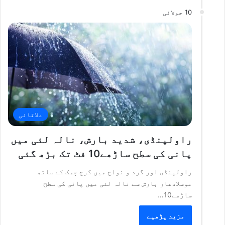
10 جولائی
علاقائی
راولپنڈی، شدید بارش، نالہ لئی میں
پانی کی سطح ساڑھے10 فٹ تک بڑھ گئی
راولپنڈی اور گرد و نواح میں گرج چمک کے ساتھ
موسلادھار بارش سے نالہ لئی میں پانی کی سطح
ساڑھے10…
مزید پڑھیے