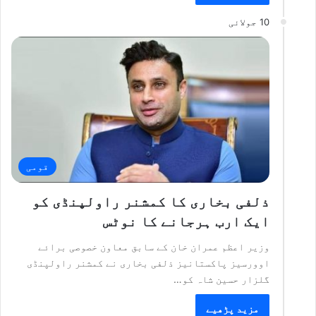
10 جولائی
قومی
ذلفی بخاری کا کمشنر راولپنڈی کو
ایک ارب ہرجانے کا نوٹس
وزیر ا‏عظم عمران خان کے سابق معاون خصوصی برائے
اوورسیز پاکستانیز ذلفی بخاری نے کمشنر راولپنڈی
گلزار حسین شاہ کو…
مزید پڑھیے