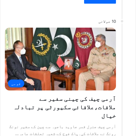
10 جولائی
قومی
آرمی چیف کی چینی سفیر سے
ملاقات،علاقائی سکیورٹی پر تبادلہ
خیال
آرمی چیف جنرل قمر جاوید باجوہ سے چین کے سفیر نونگ
رونگ نے ملاقات کی۔پاک فوج کے شعبہ تعلقات عامہ…