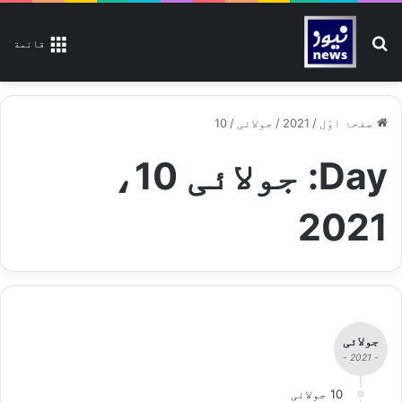
تلاش کیجیے
قائمة
صفحۂ اوّل
/
2021
/
جولائی
/
10
Day:
جولائی 10،
2021
جولائی
- 2021 -
10 جولائی