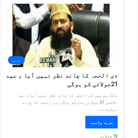
قومی
ذی الحجہ کا چاند نظر نہیں آیا ، عید
21جولائی کو ہوگی
ملک بھرمیں ذی الحجہ کا چاند نظر نہیں آیا، عید
الاضحی 21 جولائی بدھ کو ہوگی۔ذی الحجہ کا چاند
دیکھنے…
مزید پڑھیے
10 جولائی