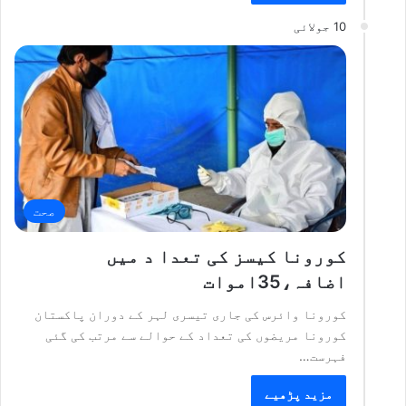
10 جولائی
صحت
کورونا کیسز کی تعدا د میں
اضافہ،35اموات
کورونا وائرس کی جاری تیسری لہر کے دوران پاکستان
کورونا مریضوں کی تعداد کے حوالے سے مرتب کی گئی
فہرست…
مزید پڑھیے