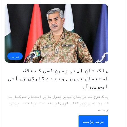
قومی
پاکستان اپنی زمین کسی کے خلاف
استعمال نہیں ہونے دے گا،ڈی جی آئی
ایس پی آر
پاک فوج کے ترجمان میجر جنرل بابر افتخار نے کہا ہے
کہ بھارت پروپیگنڈا کررہا، افغانستان کے مسائل کی
وجہ…
مزید پڑھیے