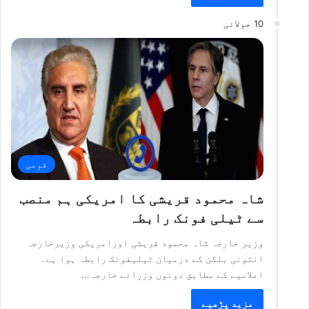
10 جولائی
قومی
شاہ محمود قریشی کا امریکی ہم منصب
سے ٹیلی فونک رابطہ
وزیر خارجہ شاہ محمود قریشی اورامریکی وزیرخارجہ
انٹونی بلکن کے درمیان ٹیلیفونک رابطہ ہوا ہے۔
اعلامیے کے مطابق دونوں وزرائے خارجہ…
مزید پڑھیے