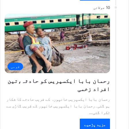
10 جولائی
قومی
رحمان بابا ایکسپریس کو حادثہ،تین
افراد زخمی
رحمان بابا ایکسپریس خانپورہ کے قریب حادثے کا شکار
ہو گئی۔رحمان بابا ایکسپریس خانپور کے قریب گاڑی سے
ٹکرا گئی…
مزید پڑھیے