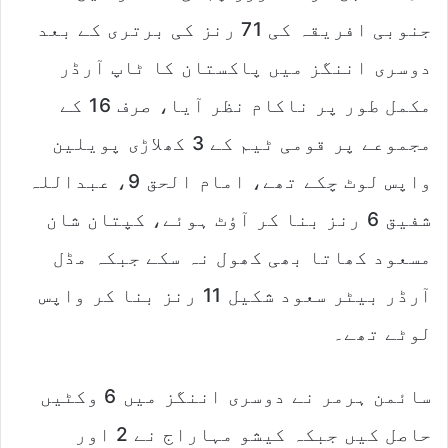
جنوبی افریقہ کی 71 رنز کی برتری کے بعد
دوسری اننگز میں پاکستان کا ٹاپ آرڈر
مکمل طور پر ناکام نظر آیا، صرف 16 کے
مجموعے پر قومی ٹیم کے 3 کھلاڑی پویلین
واپس لوٹ چکے تھے، امام الحق 9، عبداللہ
شفیق 6 رنز بنا کر آؤٹ ہوئے، کپتان شان
مسعود کھاتا بھی کھول نہ سکے جبکہ مڈل
آرڈر بیٹر سعود شکیل 11 رنز بنا کر واپس
لوٹے تھے۔
سائمن ہرمر نے دوسری اننگز میں 6 وکٹیں
حاصل کیں جبکہ کیشو مہاراج نے 2 اور