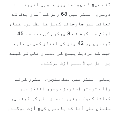
گئے میچ کے چوتھے روز جنوبی افریقہ نے
دوسری اننگز میں 68 رنز کے آسان ہدف کے
تعاقب میں جارحانہ کھیل کا مظاہرہ کیا،
ایڈن مارکرم نے 8 چوکوں کی مدد سے 45
گیندوں پر 42 رنز کی اننگز کھیلی تاہم
جیت کے نزدیک پہنچ کر نعمان علی کی گیند
پر ایل بی ڈبلیو آؤٹ ہوگئے۔
پہلی اننگز میں نصف سنچری اسکور کرنے
والے ٹرسٹن اسٹربز دوسری اننگز میں
کھاتا کھولے بغیر نعمان علی کی گیند پر
سلمان علی آغا کے ہاتھوں کیچ آؤٹ ہوگئے،