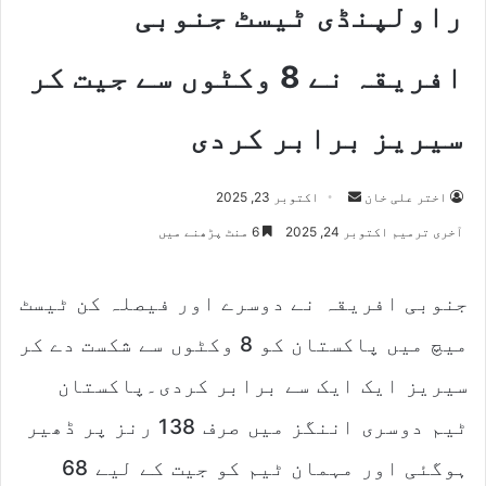
راولپنڈی ٹیسٹ جنوبی
افریقہ نے 8 وکٹوں سے جیت کر
سیریز برابر کردی
اختر علی خان
S
اکتوبر 23, 2025
e
آخری ترمیم اکتوبر 24, 2025
6 منٹ پڑھنے میں
n
d
جنوبی افریقہ نے دوسرے اور فیصلہ کن ٹیسٹ
a
n
میچ میں پاکستان کو 8 وکٹوں سے شکست دے کر
e
m
سیریز ایک ایک سے برابر کردی۔پاکستان
a
ٹیم دوسری اننگز میں صرف 138 رنز پر ڈھیر
i
l
ہوگئی اور مہمان ٹیم کو جیت کے لیے 68