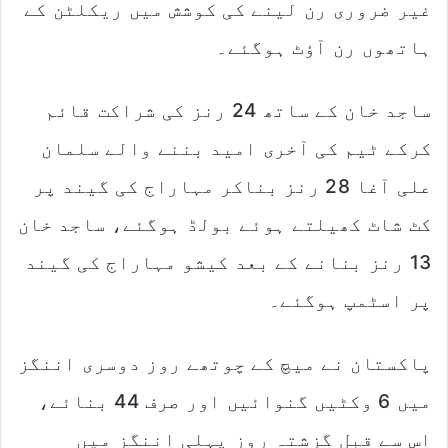
غیر ضروری رن لینے کی کوشش میں ریکلٹن کے
ہاتھوں رن آؤٹ ہوگئے۔
ساجد خان کے ساتھ 24 رنز کی شراکت قائم
کرکے ٹیم کی آخری امید بننے والے سلمان
علی آغا 28 رنز بناکر مہاراج کی گیند پر
کٹ شاٹ کھیلتے ہوئے بولڈ ہوگئے، ساجد خان
13 رنز بنانے کے بعد کیشو مہاراج کی گیند
پر اسٹمپ ہوگئے۔
پاکستان نے میچ کے چوتھے روز دوسری اننگز
میں 6 وکٹیں گنوائیں اور صرف 44 بنائے،
اس سے قبل گزشتہ روز پہلی اننگز میں