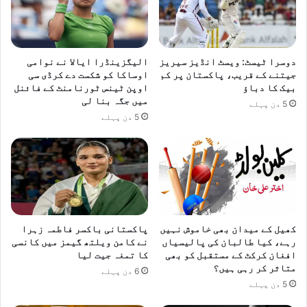
دوسرا ٹیسٹ: ویسٹ انڈیز سیریز
الیگزینڈرا ایالا نے نوامی
جیتنے کے قریب، پاکستان پر کم
اوساکا کو شکست دے کرڈی سی
بیک کا دباؤ
اوپن ٹینس ٹورنامنٹ کے فائنل
میں جگہ بنا لی
5 دن پہلے
5 دن پہلے
کھیل کے میدان بھی خاموش نہیں
پاکستانی باکسر فاطمہ زہرا
رہے، کیا طالبان کی پالیسیاں
نے کامن ویلتھ گیمز میں کانسی
افغان کرکٹ کے مستقبل کو بھی
کا تمغہ جیت لیا
متاثر کر رہی ہیں؟
6 دن پہلے
5 دن پہلے