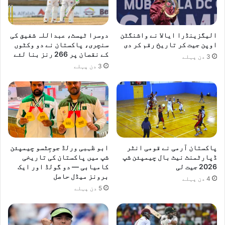
و
ن
پ
ر
الیگزینڈرا ایالا نے واشنگٹن
دوسرا ٹیسٹ، عبداللہ شفیق کی
ب
اوپن جیت کر تاریخ رقم کر دی
سنچری، پاکستان نے دو وکٹوں
کے نقصان پر 266 رنز بنا لئے
ا
3 دن پہلے
ت
3 دن پہلے
چ
ی
ت
پاکستان آرمی نے قومی انٹر
ابو ظہبی ورلڈ جوجِٹسو چیمپئن
ڈپارٹمنٹ نیٹ بال چیمپئن شپ
شپ میں پاکستان کی تاریخی
2026 جیت لی
کامیابی — دو گولڈ اور ایک
برونز میڈل حاصل
4 دن پہلے
5 دن پہلے