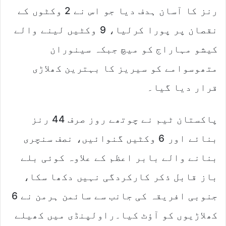
رنز کا آسان ہدف دیا جو اس نے 2 وکٹوں کے
نقصان پر پورا کرلیا، 9 وکٹیں لینے والے
کیشو مہاراج کو میچ جبکہ سینوران
متھوسوامے کو سیریز کا بہترین کھلاڑی
قرار دیا گیا۔
پاکستان ٹیم نے چوتھے روز صرف 44 رنز
بنائے اور 6 وکٹیں گنوائیں، نصف سنچری
بنانے والے بابر اعظم کے علاوہ کوئی بلے
باز قابل ذکر کارکردگی نہیں دکھا سکا،
جنوبی افریقہ کی جانب سے سائمن ہرمن نے 6
کھلاڑیوں کو آؤٹ کیا۔راولپنڈی میں کھیلے