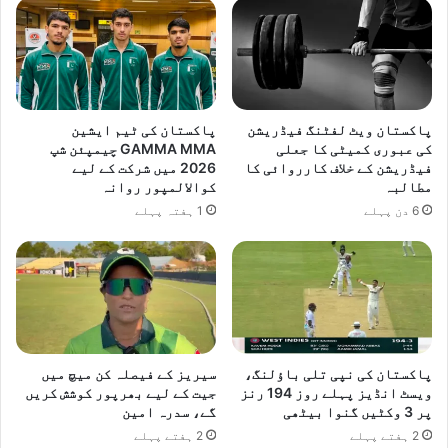
پاکستان ویٹ لفٹنگ فیڈریشن
پاکستان کی ٹیم ایشین
کی عبوری کمیٹی کا جعلی
GAMMA MMA چیمپئن شپ
فیڈریشن کے خلاف کارروائی کا
2026 میں شرکت کے لیے
مطالبہ
کوالالمپور روانہ
6 دن پہلے
1 ہفتہ پہلے
پاکستان کی نپی تلی باؤلنگ،
سیریز کے فیصلہ کن میچ میں
ویسٹ انڈیز پہلے روز 194 رنز
جیت کے لیے بھرپور کوشش کریں
پر 3 وکٹیں گنوا بیٹھی
گے، سدرہ امین
2 ہفتے پہلے
2 ہفتے پہلے