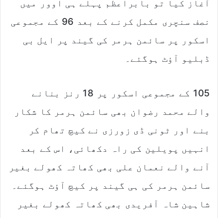
آغاز کیا تو بابراعظم پہلے ہی اوور میں
نصف سنچری مکمل کرنے کے بعد 96 کے مجموعی
اسکور پر سائمن ہرمر کی گیند پر ایل بی
ڈبلیو آؤٹ ہوگئے۔
105 کے مجموعی اسکور پر 18 رنز بنانے
والے محمد رضوان بھی سائمن ہرمر کا شکار
بنے اور ٹونی ڈی زورزی نے کیچ تھام کر
انہیں پویلین کی راہ دکھائی، اس کے بعد
آنے والے نعمان علی بھی کھاتہ کھولے بغیر
سائمن ہرمر کی ہی گیند پر کیچ آؤٹ ہوگئے۔
شاہین شاہ آفریدی بھی کھاتہ کھولے بغیر