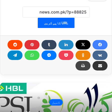
URL کاپی کریں
کھیل