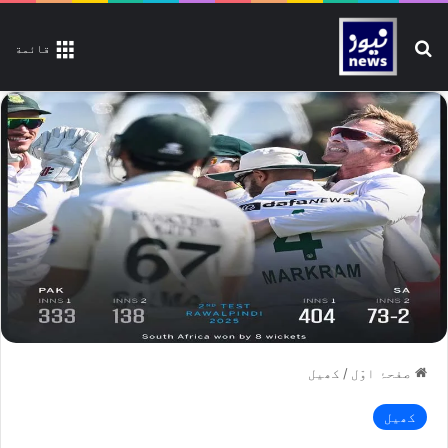
تلاش کیجیے
قائمة
صفحۂ اوّل
/
کھیل
کھیل