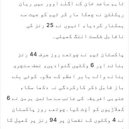
تاہم ساجد خان کے اگلے اوور میں ریان
ریکلٹن نے چھکا مار کر ٹیم کو جیت سے
ہمکنار کردیا، انہوں نے 25 رنز کی
ناقابل شکست اننگ کھیلی۔
پاکستان ٹیم نے چوتھے روز صرف 44 رنز
بنائے اور 6 وکٹیں گنوادیں، نصف سنچری
بنانے والے بابر اعظم کے علاوہ کوئی بلے
باز قابل ذکر کارکردگی نہ دکھا سکا،
جنوبی افریقہ کی جانب سے سائمن ہرمن نے 6
کھلاڑیوں کو آؤٹ کیا۔چوتھے روز پاکستان
نے 4 وکٹوں کے نقصان پر 94 رنز پر کھیل کا