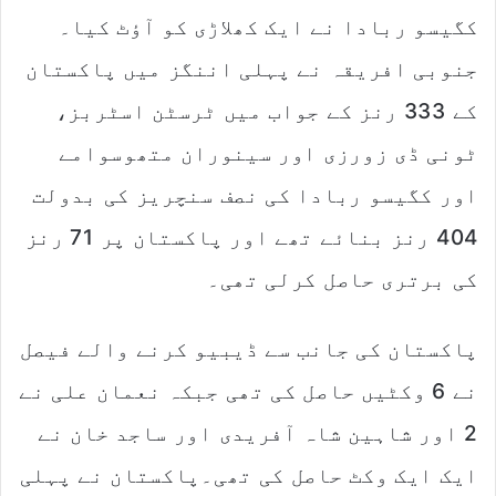
کگیسو ربادا نے ایک کھلاڑی کو آؤٹ کیا۔
جنوبی افریقہ نے پہلی اننگز میں پاکستان
کے 333 رنز کے جواب میں ٹرسٹن اسٹربز،
ٹونی ڈی زورزی اور سینوران متھوسوامے
اور کگیسو ربادا کی نصف سنچریز کی بدولت
404 رنز بنائے تھے اور پاکستان پر 71 رنز
کی برتری حاصل کرلی تھی۔
پاکستان کی جانب سے ڈیبیو کرنے والے فیصل
نے 6 وکٹیں حاصل کی تھی جبکہ نعمان علی نے
2 اور شاہین شاہ آفریدی اور ساجد خان نے
ایک ایک وکٹ حاصل کی تھی۔پاکستان نے پہلی