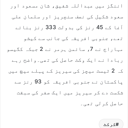
اننگز میں عبداللہ شفیق، شان مسعود اور
سعود شکیل کی نصف سنچریز اور سلمان علی
آغا کے 45 رنز کی بدولت 333 رنز بنائے
تھے، جنوبی افریقہ کی جانب سے کیشو
مہاراج نے 7، سائمن ہرمر نے 2 جبکہ کگیسو
ربادا نے ایک وکٹ حاصل کی تھی۔واضح رہے
کہ 2 ٹیسٹ میچز کی سیریز کے پہلے میچ میں
پاکستان نے جنوبی افریقہ کو 93 رنز سے
شکست دے کر سیریز میں ایک صفر کی سبقت
حاصل کرلی تھی۔
کرکٹ